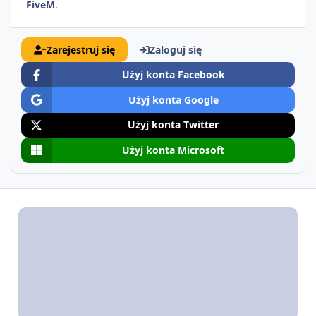
FiveM
.
Zarejestruj się
Zaloguj się
Użyj konta Facebook
Użyj konta Google
Użyj konta Twitter
Użyj konta Microsoft