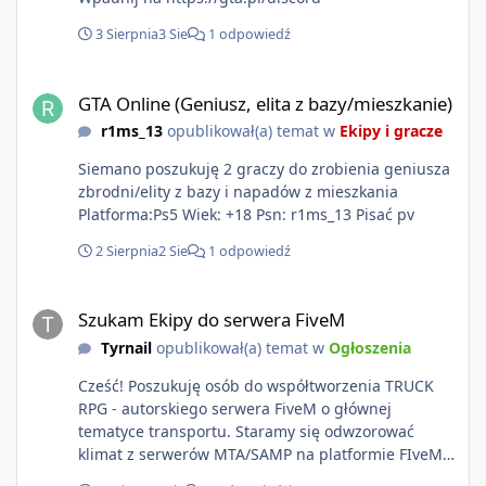
3 Sierpnia
3 Sie
1 odpowiedź
GTA Online (Geniusz, elita z bazy/mieszkanie)
GTA Online (Geniusz, elita z bazy/mieszkanie)
r1ms_13
opublikował(a) temat w
Ekipy i gracze
Siemano poszukuję 2 graczy do zrobienia geniusza
zbrodni/elity z bazy i napadów z mieszkania
Platforma:Ps5 Wiek: +18 Psn: r1ms_13 Pisać pv
2 Sierpnia
2 Sie
1 odpowiedź
Szukam Ekipy do serwera FiveM
Szukam Ekipy do serwera FiveM
Tyrnail
opublikował(a) temat w
Ogłoszenia
Cześć! Poszukuję osób do współtworzenia TRUCK
RPG - autorskiego serwera FiveM o głównej
tematyce transportu. Staramy się odwzorować
klimat z serwerów MTA/SAMP na platformie FIveM.
Oczywiście nie zabraknie kontentu dla graczy