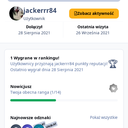
jackerrr84
Zobacz aktywność
Użytkownik
Dołączył
Ostatnia wizyta
28 Sierpnia 2021
26 Września 2021
1 Wygrane w rankingu!
1 Wygrane w rankingu!
🏆
Użytkownicy przyznają jackerrr84 punkty reputacji!
Ostatnio wygrał dnia 28 Sierpnia 2021
Pokaż wszystkie
Nowicjusz
Twoja obecna ranga (1/14)
Pokaż wszystkie
Najnowsze odznaki
Pokaż wszystkie
UNIKAT
UNIKAT