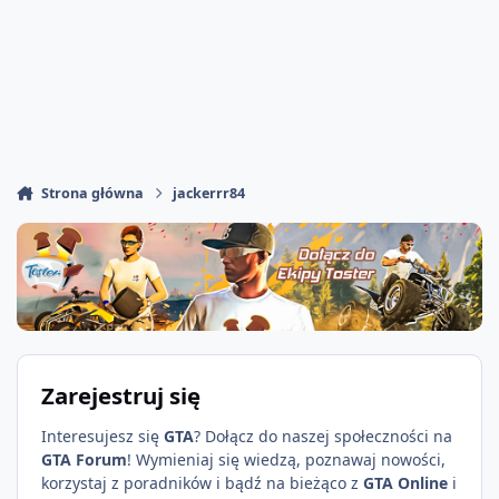
Strona główna
jackerrr84
Zarejestruj się
Interesujesz się
GTA
? Dołącz do naszej społeczności na
GTA Forum
! Wymieniaj się wiedzą, poznawaj nowości,
korzystaj z poradników i bądź na bieżąco z
GTA Online
i