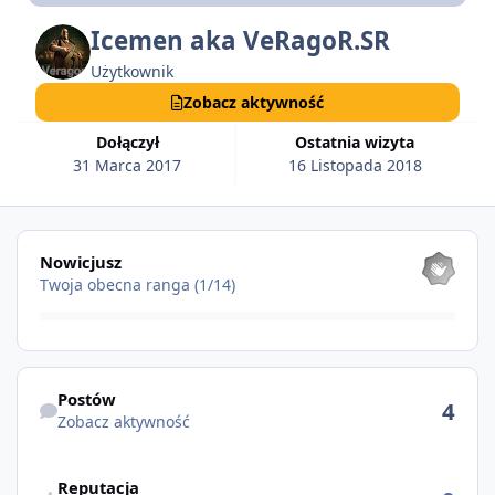
Icemen aka VeRagoR.SR
Użytkownik
Zobacz aktywność
Dołączył
Ostatnia wizyta
31 Marca 2017
16 Listopada 2018
Pokaż wszystkie
Nowicjusz
Twoja obecna ranga (1/14)
Zobacz aktywność
Postów
4
Zobacz aktywność
Reputacja