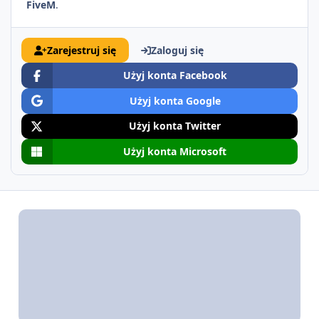
FiveM
.
Zarejestruj się
Zaloguj się
Użyj konta Facebook
Użyj konta Google
Użyj konta Twitter
Użyj konta Microsoft