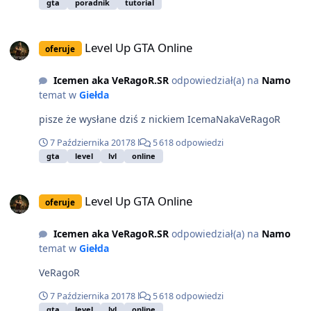
gta
poradnik
tutorial
Level Up GTA Online
Level Up GTA Online
oferuje
Icemen aka VeRagoR.SR
odpowiedział(a) na
Namo
temat w
Giełda
pisze że wysłane dziś z nickiem IcemaNakaVeRagoR
7 Października 2017
8 l
5 618 odpowiedzi
gta
level
lvl
online
Level Up GTA Online
Level Up GTA Online
oferuje
Icemen aka VeRagoR.SR
odpowiedział(a) na
Namo
temat w
Giełda
VeRagoR
7 Października 2017
8 l
5 618 odpowiedzi
gta
level
lvl
online