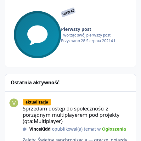
UNIKAT
Pierwszy post
Tworząc swój pierwszy post
Przyznano
28 Sierpnia 2021
4 l
Ostatnia aktywność
Sprzedam dostęp do społeczności z porządnym multiplayerem pod
aktualizacja
Sprzedam dostęp do społeczności z
porządnym multiplayerem pod projekty
(gta:Multiplayer)
VinceKidd
opublikował(a) temat w
Ogłoszenia
Zalety: Świetna synchronizacja — gracze, pojazdy,