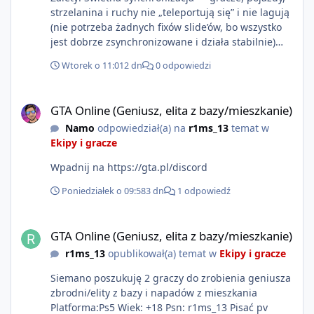
strzelanina i ruchy nie „teleportują się” i nie lagują
(nie potrzeba żadnych fixów slide’ów, bo wszystko
jest dobrze zsynchronizowane i działa stabilnie)
Ładne wejście do gry + solidny antycheat na
Wtorek o 11:01
2 dn
0 odpowiedzi
poziomie multiplayera Wygodne pisanie własnych
modów i skryptów (wsparcie C# / JS / C++ lub
GTA Online (Geniusz, elita z bazy/mieszkanie)
możliwość napisania własnego modułu) Cena: 200$
GTA Online (Geniusz, elita z bazy/mieszkanie)
Kontakt: Discord — vincekidd Telegram —
Namo
odpowiedział(a) na
r1ms_13
temat w
xvincekidd Wideo demonstracyjne:
Ekipy i gracze
https://youtu.be/8IrdoG8iFz4
Wpadnij na https://gta.pl/discord
Poniedziałek o 09:58
3 dn
1 odpowiedź
GTA Online (Geniusz, elita z bazy/mieszkanie)
GTA Online (Geniusz, elita z bazy/mieszkanie)
r1ms_13
opublikował(a) temat w
Ekipy i gracze
Siemano poszukuję 2 graczy do zrobienia geniusza
zbrodni/elity z bazy i napadów z mieszkania
Platforma:Ps5 Wiek: +18 Psn: r1ms_13 Pisać pv