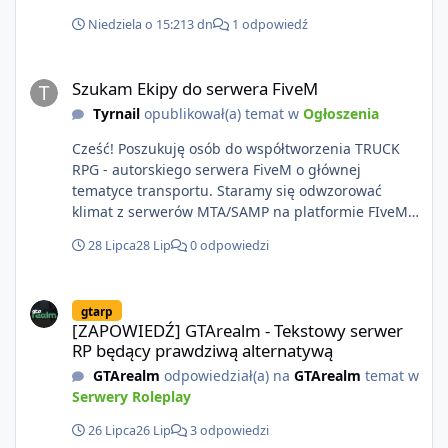
Niedziela o 15:21
3 dn
1 odpowiedź
Szukam Ekipy do serwera FiveM
Szukam Ekipy do serwera FiveM
Tyrnail
opublikował(a) temat w
Ogłoszenia
Cześć! Poszukuję osób do współtworzenia TRUCK
RPG - autorskiego serwera FiveM o głównej
tematyce transportu. Staramy się odwzorować
klimat z serwerów MTA/SAMP na platformie FIveM.
Oczywiście nie zabraknie kontentu dla graczy
28 Lipca
28 Lip
0 odpowiedzi
którzy chcą robić coś innego niż jeździć ciężarówką.
Projekt tworzony jest od podstaw z naciskiem na
[ZAPOWIEDŹ] GTArealm - Tekstowy serwer RP będący prawdziwą
jakość wykonania, bezpieczeństwo, optymalizację
gtarp
oraz długoterminowy rozwój. Nie bazujemy na
[ZAPOWIEDŹ] GTArealm - Tekstowy serwer
przypadkowo pobranych skryptach większość
RP będący prawdziwą alternatywą
systemów powstaje pod potrzeby serwera. Kogo
GTArealm
odpowiedział(a) na
GTArealm
temat w
szukam? 🔹 Mapper / MLO - Głównie 🔹 Grafik UI/UX
Serwery Roleplay
🔹 Grafik 2D/3D (tekstury, reklamy, malowania
pojazdów) 🔹Testerów/Pomysłodawców bo jak
26 Lipca
26 Lip
3 odpowiedzi
wiadomo co 2 głowy to nie jedna. Co oferuję? udział