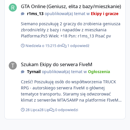
GTA Online (Geniusz, elita z bazy/mieszkanie)
r1ms_13
opublikował(a) temat w
Ekipy i gracze
Siemano poszukuję 2 graczy do zrobienia geniusza
zbrodni/elity z bazy i napadów z mieszkania
Platforma:Ps5 Wiek: +18 Psn: r1ms_13 Pisać pv
Niedziela o 15:21
5 dn
1 odpowiedź
Szukam Ekipy do serwera FiveM
Szukam Ekipy do serwera FiveM
Tyrnail
opublikował(a) temat w
Ogłoszenia
Cześć! Poszukuję osób do współtworzenia TRUCK
RPG - autorskiego serwera FiveM o głównej
tematyce transportu. Staramy się odwzorować
klimat z serwerów MTA/SAMP na platformie FIveM.
Oczywiście nie zabraknie kontentu dla graczy
28 Lipca
28 Lip
0 odpowiedzi
którzy chcą robić coś innego niż jeździć ciężarówką.
Projekt tworzony jest od podstaw z naciskiem na
jakość wykonania, bezpieczeństwo, optymalizację