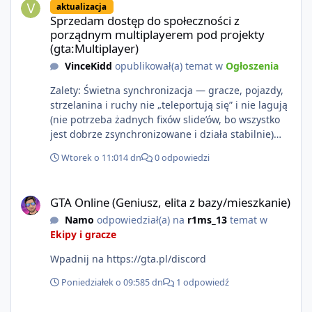
aktualizacja
https://www.rockstargames.com/VI.
Sprzedam dostęp do społeczności z
porządnym multiplayerem pod projekty
(gta:Multiplayer)
VinceKidd
opublikował(a) temat w
Ogłoszenia
Zalety: Świetna synchronizacja — gracze, pojazdy,
strzelanina i ruchy nie „teleportują się” i nie lagują
(nie potrzeba żadnych fixów slide’ów, bo wszystko
jest dobrze zsynchronizowane i działa stabilnie)
Ładne wejście do gry + solidny antycheat na
Wtorek o 11:01
4 dn
0 odpowiedzi
poziomie multiplayera Wygodne pisanie własnych
modów i skryptów (wsparcie C# / JS / C++ lub
GTA Online (Geniusz, elita z bazy/mieszkanie)
możliwość napisania własnego modułu) Cena: 200$
GTA Online (Geniusz, elita z bazy/mieszkanie)
Kontakt: Discord — vincekidd Telegram —
Namo
odpowiedział(a) na
r1ms_13
temat w
xvincekidd Wideo demonstracyjne:
Ekipy i gracze
https://youtu.be/8IrdoG8iFz4
Wpadnij na https://gta.pl/discord
Poniedziałek o 09:58
5 dn
1 odpowiedź
GTA Online (Geniusz, elita z bazy/mieszkanie)