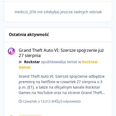
mediczi_GTA nie zdobył(a) jeszcze żadnych odznak
Ostatnia aktywność
Grand Theft Auto VI: Szersze spojrzenie już 27 sierpnia
Grand Theft Auto VI: Szersze spojrzenie już
27 sierpnia
Rockstar
opublikował(a) temat w
Rockstar
Games
Grand Theft Auto VI: Szersze spojrzenie odbędzie
premierę na Netflixie w czwartek 27 sierpnia o 3
p.m. (ET), a także na oficjalnym kanale Rockstar
Games na YouTubie oraz na stronie Grand Theft
Auto VI o 9 p.m. (ET) 27 sierpnia.
Czwartek o 12:31
2 dn
0 odpowiedzi
https://netflix.com/GTAVI Grand Theft Auto VI
będzie dostępne 19 listopada na PlayStation 5 oraz
Sprzedam dostęp do społeczności z porządnym multiplayerem pod
Xbox Series X|S. Zamów przed premierą na stronie