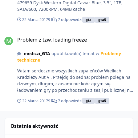
479659 Dysk Western Digital Caviar Blue, 3.5'', 1TB,
SATA/600, 7200RPM, 64MB cache
22 Marca 2017
9 l
7 odpowiedzi
gta
gta5
Problem z tzw. loading freeze
Problem z tzw. loading freeze
mediczi_GTA
opublikował(a) temat w
Problemy
techniczne
Witam serdecznie wszystkich zapaleńców Wielkich
Kradzieży Aut V . Przejdę do sedna: problem polega na
dziwnym, długim, czasami nie kończącym się
ładowaniem gry po przechodzeniu z sesji publicznej na
misję oraz odwrotnie, kiedy np: osiągnięto maksymalną
22 Marca 2017
9 l
7 odpowiedzi
gta
gta5
ilość graczy i muszę wrócić na sesje publiczną... Gra
ogólnie pracuje, jedyny efekt jest taki że widzę kamerę z
lotu ptaka, chat po prawej stronie i to tylee...wieczne
wczytywanie....Czy ktoś wie dlaczego tak może być.
Ostatnia aktywność
Dodam że gra działa na Wysokich detalach w 1080p,
internet mam również bardzo dobry. Nigdy żadnych
Grand Theft Auto VI: Szersze spojrzenie już 27 sierpnia