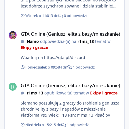
jest dobrze zsynchronizowane i działa stabilnie)
Ładne wejście do gry + solidny antycheat na
Wtorek o 11:01
3 dn
0 odpowiedzi
poziomie multiplayera Wygodne pisanie własnych
modów i skryptów (wsparcie C# / JS / C++ lub
GTA Online (Geniusz, elita z bazy/mieszkanie)
możliwość napisania własnego modułu) Cena: 200$
GTA Online (Geniusz, elita z bazy/mieszkanie)
Kontakt: Discord — vincekidd Telegram —
Namo
odpowiedział(a) na
r1ms_13
temat w
xvincekidd Wideo demonstracyjne:
Ekipy i gracze
https://youtu.be/8IrdoG8iFz4
Wpadnij na https://gta.pl/discord
Poniedziałek o 09:58
4 dn
1 odpowiedź
GTA Online (Geniusz, elita z bazy/mieszkanie)
GTA Online (Geniusz, elita z bazy/mieszkanie)
r1ms_13
opublikował(a) temat w
Ekipy i gracze
Siemano poszukuję 2 graczy do zrobienia geniusza
zbrodni/elity z bazy i napadów z mieszkania
Platforma:Ps5 Wiek: +18 Psn: r1ms_13 Pisać pv
Niedziela o 15:21
5 dn
1 odpowiedź