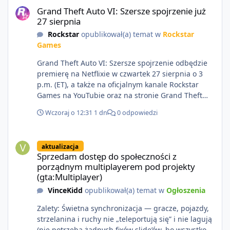
problemów z lagami itp...
Grand Theft Auto VI: Szersze spojrzenie już
27 sierpnia
Rockstar
opublikował(a) temat w
Rockstar
Games
Grand Theft Auto VI: Szersze spojrzenie odbędzie
premierę na Netflixie w czwartek 27 sierpnia o 3
p.m. (ET), a także na oficjalnym kanale Rockstar
Games na YouTubie oraz na stronie Grand Theft
Auto VI o 9 p.m. (ET) 27 sierpnia.
Wczoraj o 12:31
1 dn
0 odpowiedzi
https://netflix.com/GTAVI Grand Theft Auto VI
będzie dostępne 19 listopada na PlayStation 5 oraz
Sprzedam dostęp do społeczności z porządnym multiplayerem pod
Xbox Series X|S. Zamów przed premierą na stronie
aktualizacja
https://www.rockstargames.com/VI.
Sprzedam dostęp do społeczności z
porządnym multiplayerem pod projekty
(gta:Multiplayer)
VinceKidd
opublikował(a) temat w
Ogłoszenia
Zalety: Świetna synchronizacja — gracze, pojazdy,
strzelanina i ruchy nie „teleportują się” i nie lagują
(nie potrzeba żadnych fixów slide’ów, bo wszystko