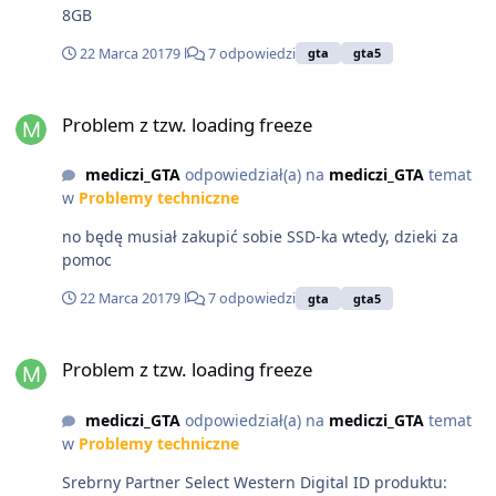
8GB
22 Marca 2017
9 l
7 odpowiedzi
gta
gta5
Problem z tzw. loading freeze
Problem z tzw. loading freeze
mediczi_GTA
odpowiedział(a) na
mediczi_GTA
temat
w
Problemy techniczne
no będę musiał zakupić sobie SSD-ka wtedy, dzieki za
pomoc
22 Marca 2017
9 l
7 odpowiedzi
gta
gta5
Problem z tzw. loading freeze
Problem z tzw. loading freeze
mediczi_GTA
odpowiedział(a) na
mediczi_GTA
temat
w
Problemy techniczne
Srebrny Partner Select Western Digital ID produktu: