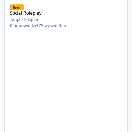
Social Roleplay
fivem
Social Roleplay
Taiga
·
2 Lipca
0
odpowiedzi
375
wyświetleń