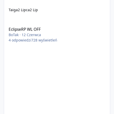
Taiga
2 Lipca
2 Lip
EclipseRP WL OFF
EclipseRP WL OFF
BoTak
·
12 Czerwca
4
odpowiedzi
728
wyświetleń