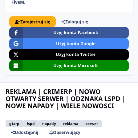
FiveM
.
Zarejestruj się
Zaloguj się
Użyj konta Facebook
Użyj konta Google
Użyj konta Twitter
Użyj konta Microsoft
REKLAMA | CRIMERP | NOWO
OTWARTY SERWER | ODZNAKA LSPD |
NOWE NAPADY | WIELE NOWOSCI
gtarp
lspd
napady
reklama
serwer
Udostępnij
Obserwujący