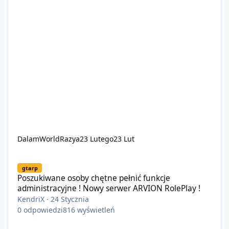
DalamWorldRazya
23 Lutego
23 Lut
Poszukiwane osoby chętne pełnić funkcje administracyjne ! Now
gtarp
Poszukiwane osoby chętne pełnić funkcje
administracyjne ! Nowy serwer ARVION RolePlay !
KendriX
·
24 Stycznia
0
odpowiedzi
816
wyświetleń