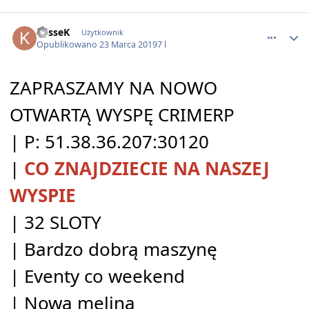
comment_51021
k0sseK
Użytkownik
Opublikowano
23 Marca 2019
7 l
ZAPRASZAMY NA NOWO
OTWARTĄ WYSPĘ CRIMERP
| P: 51.38.36.207:30120
|
CO ZNAJDZIECIE NA NASZEJ
WYSPIE
| 32 SLOTY
| Bardzo dobrą maszynę
| Eventy co weekend
| Nowa melina ️