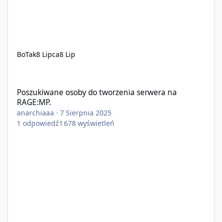
BoTak
8 Lipca
8 Lip
Poszukiwane osoby do tworzenia serwera na RAGE:MP.
Poszukiwane osoby do tworzenia serwera na
RAGE:MP.
anarchiaaa
·
7 Sierpnia 2025
1
odpowiedź
1 678
wyświetleń