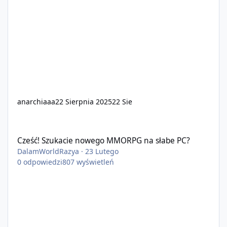
anarchiaaa
22 Sierpnia 2025
22 Sie
Cześć! Szukacie nowego MMORPG na słabe PC?
Cześć! Szukacie nowego MMORPG na słabe PC?
DalamWorldRazya
·
23 Lutego
0
odpowiedzi
807
wyświetleń