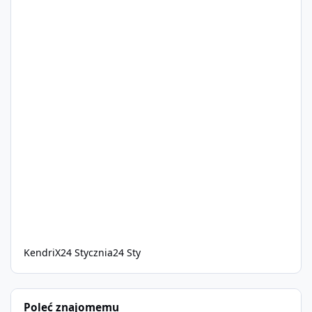
KendriX
24 Stycznia
24 Sty
Poleć znajomemu