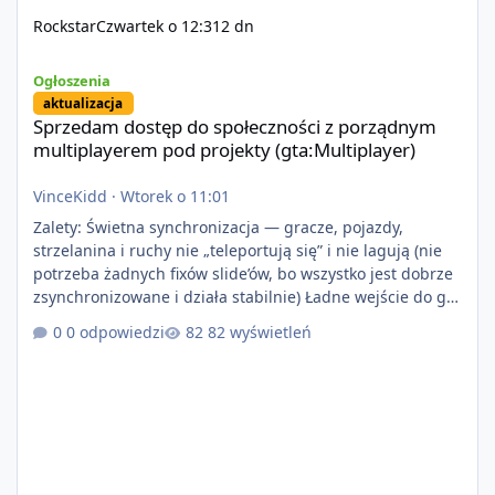
Rockstar
Czwartek o 12:31
2 dn
Sprzedam dostęp do społeczności z porządnym multiplayerem pod
Ogłoszenia
aktualizacja
Sprzedam dostęp do społeczności z porządnym
multiplayerem pod projekty (gta:Multiplayer)
VinceKidd
·
Wtorek o 11:01
Zalety: Świetna synchronizacja — gracze, pojazdy,
strzelanina i ruchy nie „teleportują się” i nie lagują (nie
potrzeba żadnych fixów slide’ów, bo wszystko jest dobrze
zsynchronizowane i działa stabilnie) Ładne wejście do gry
+ solidny antycheat na poziomie multiplayera Wygodne
0 odpowiedzi
82 wyświetleń
pisanie własnych modów i skryptów (wsparcie C# / JS /
C++ lub możliwość napisania własnego modułu) Cena:
200$ Kontakt: Discord — vincekidd Telegram —
xvincekidd Wideo demonstracyjne:
https://youtu.be/8IrdoG8iFz4