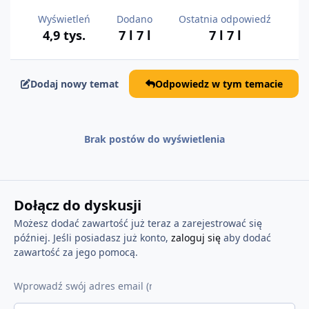
Wyświetleń
Dodano
Ostatnia odpowiedź
4,9 tys.
7 l
7 l
7 l
7 l
Dodaj nowy temat
Odpowiedz w tym temacie
Brak postów do wyświetlenia
Dołącz do dyskusji
Możesz dodać zawartość już teraz a zarejestrować się
później. Jeśli posiadasz już konto,
zaloguj się
aby dodać
zawartość za jego pomocą.