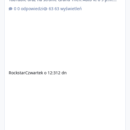
(ET) 27 sierpnia. https://netflix.com/GTAVI Grand Theft
0 odpowiedzi
63 wyświetleń
Auto VI będzie dostępne 19 listopada na PlayStation 5
oraz Xbox Series X|S. Zamów przed premierą na stronie
https://www.rockstargames.com/VI.
Rockstar
Czwartek o 12:31
2 dn