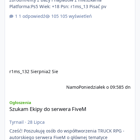
Platforma:Ps5 Wiek: +18 Psn: r1ms_13 Pisać pv
1 odpowiedź
105 wyświetleń
r1ms_13
2 Sierpnia
2 Sie
Namo
Poniedziałek o 09:58
5 dn
Szukam Ekipy do serwera FiveM
Ogłoszenia
Szukam Ekipy do serwera FiveM
Tyrnail
·
28 Lipca
Cześć! Poszukuję osób do współtworzenia TRUCK RPG -
autorskiego serwera FiveM o głównej tematyce