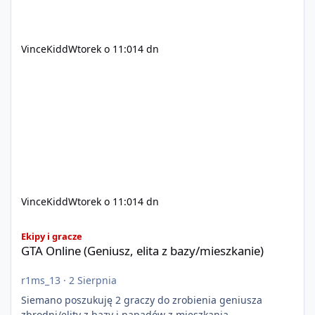
VinceKidd
Wtorek o 11:01
4 dn
VinceKidd
Wtorek o 11:01
4 dn
GTA Online (Geniusz, elita z bazy/mieszkanie)
Ekipy i gracze
GTA Online (Geniusz, elita z bazy/mieszkanie)
r1ms_13
·
2 Sierpnia
Siemano poszukuję 2 graczy do zrobienia geniusza
zbrodni/elity z bazy i napadów z mieszkania