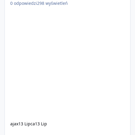
0
odpowiedzi
298
wyświetleń
ajax
13 Lipca
13 Lip