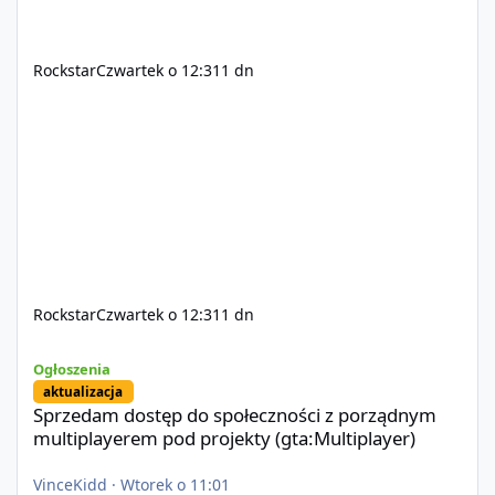
Rockstar
Czwartek o 12:31
1 dn
Rockstar
Czwartek o 12:31
1 dn
Sprzedam dostęp do społeczności z porządnym multiplayerem pod
Ogłoszenia
aktualizacja
Sprzedam dostęp do społeczności z porządnym
multiplayerem pod projekty (gta:Multiplayer)
VinceKidd
·
Wtorek o 11:01