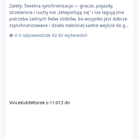
Zalety: Świetna synchronizacja — gracze, pojazdy,
strzelanina i ruchy nie „teleportują się” i nie lagują (nie
potrzeba żadnych fixów slide’ów, bo wszystko jest dobrze
zsynchronizowane i działa stabilnie) Ładne wejście do gry
+ solidny antycheat na poziomie multiplayera Wygodne
0 odpowiedzi
82 wyświetleń
pisanie własnych modów i skryptów (wsparcie C# / JS /
C++ lub możliwość napisania własnego modułu) Cena:
200$ Kontakt: Discord — vincekidd Telegram —
xvincekidd Wideo demonstracyjne:
https://youtu.be/8IrdoG8iFz4
VinceKidd
Wtorek o 11:01
3 dn