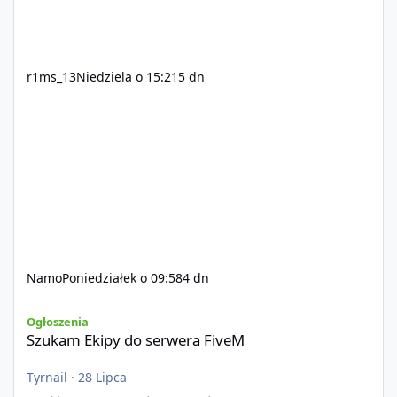
r1ms_13
Niedziela o 15:21
5 dn
Namo
Poniedziałek o 09:58
4 dn
Szukam Ekipy do serwera FiveM
Ogłoszenia
Szukam Ekipy do serwera FiveM
Tyrnail
·
28 Lipca