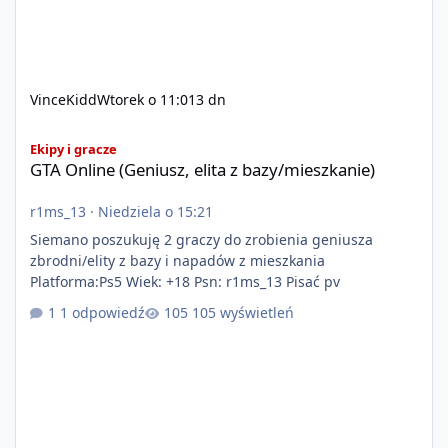
VinceKidd
Wtorek o 11:01
3 dn
GTA Online (Geniusz, elita z bazy/mieszkanie)
Ekipy i gracze
GTA Online (Geniusz, elita z bazy/mieszkanie)
r1ms_13
·
Niedziela o 15:21
Siemano poszukuję 2 graczy do zrobienia geniusza
zbrodni/elity z bazy i napadów z mieszkania
Platforma:Ps5 Wiek: +18 Psn: r1ms_13 Pisać pv
1 odpowiedź
105 wyświetleń