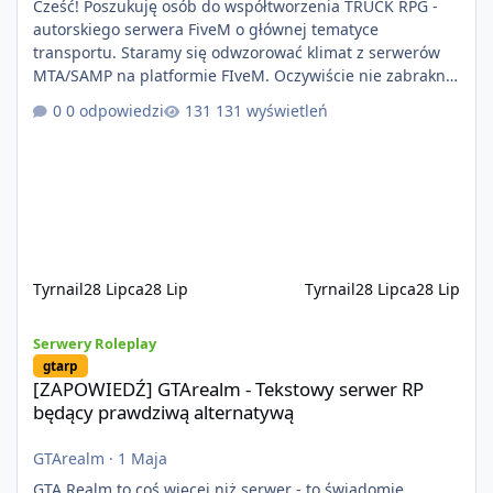
Cześć! Poszukuję osób do współtworzenia TRUCK RPG -
autorskiego serwera FiveM o głównej tematyce
transportu. Staramy się odwzorować klimat z serwerów
MTA/SAMP na platformie FIveM. Oczywiście nie zabraknie
kontentu dla graczy którzy chcą robić coś innego niż
0 odpowiedzi
131 wyświetleń
jeździć ciężarówką. Projekt tworzony jest od podstaw z
naciskiem na jakość wykonania, bezpieczeństwo,
optymalizację oraz długoterminowy rozwój. Nie bazujemy
na przypadkowo pobranych skryptach większość
systemów powstaje pod potrzeby serwer
Tyrnail
28 Lipca
28 Lip
Tyrnail
28 Lipca
28 Lip
[ZAPOWIEDŹ] GTArealm - Tekstowy serwer RP będący prawdziwą
Serwery Roleplay
gtarp
[ZAPOWIEDŹ] GTArealm - Tekstowy serwer RP
będący prawdziwą alternatywą
GTArealm
·
1 Maja
GTA Realm to coś więcej niż serwer - to świadomie