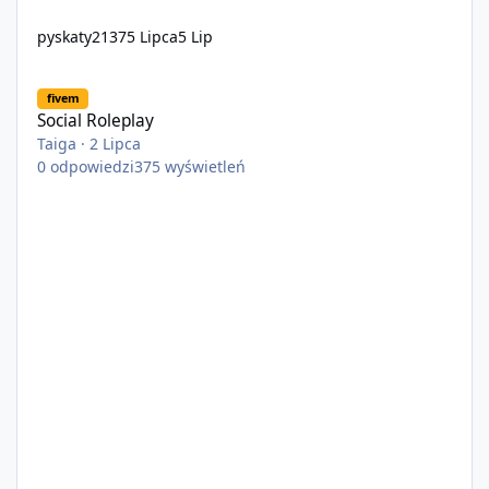
pyskaty2137
5 Lipca
5 Lip
Social Roleplay
fivem
Social Roleplay
Taiga
·
2 Lipca
0
odpowiedzi
375
wyświetleń