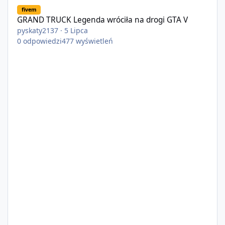
GRAND TRUCK Legenda wróciła na drogi GTA V
fivem
GRAND TRUCK Legenda wróciła na drogi GTA V
pyskaty2137
·
5 Lipca
0
odpowiedzi
477
wyświetleń