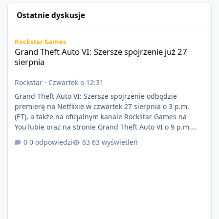
Ostatnie dyskusje
Grand Theft Auto VI: Szersze spojrzenie już 27 sierpnia
Rockstar Games
Grand Theft Auto VI: Szersze spojrzenie już 27
sierpnia
Rockstar
·
Czwartek o 12:31
Grand Theft Auto VI: Szersze spojrzenie odbędzie
premierę na Netflixie w czwartek 27 sierpnia o 3 p.m.
(ET), a także na oficjalnym kanale Rockstar Games na
YouTubie oraz na stronie Grand Theft Auto VI o 9 p.m.
(ET) 27 sierpnia. https://netflix.com/GTAVI Grand Theft
0 odpowiedzi
63 wyświetleń
Auto VI będzie dostępne 19 listopada na PlayStation 5
oraz Xbox Series X|S. Zamów przed premierą na stronie
https://www.rockstargames.com/VI.