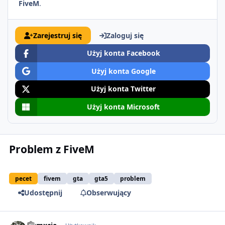
FiveM
.
Zarejestruj się
Zaloguj się
Użyj konta Facebook
Użyj konta Google
Użyj konta Twitter
Użyj konta Microsoft
Problem z FiveM
pecet
fivem
gta
gta5
problem
Udostępnij
Obserwujący
comment_51383