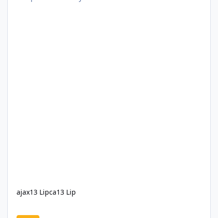
ajax
13 Lipca
13 Lip
GRAND TRUCK Legenda wróciła na drogi GTA V