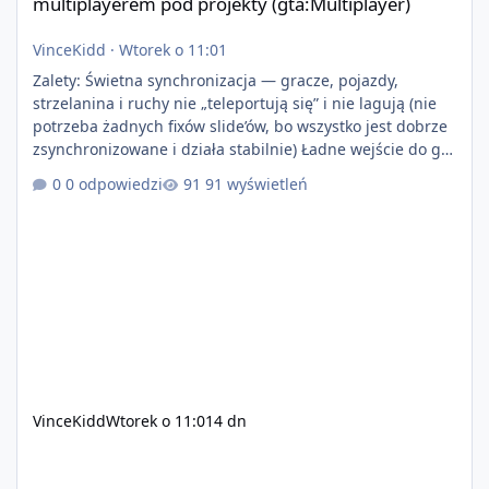
multiplayerem pod projekty (gta:Multiplayer)
VinceKidd
·
Wtorek o 11:01
Zalety: Świetna synchronizacja — gracze, pojazdy,
strzelanina i ruchy nie „teleportują się” i nie lagują (nie
potrzeba żadnych fixów slide’ów, bo wszystko jest dobrze
zsynchronizowane i działa stabilnie) Ładne wejście do gry
+ solidny antycheat na poziomie multiplayera Wygodne
0 odpowiedzi
91 wyświetleń
pisanie własnych modów i skryptów (wsparcie C# / JS /
C++ lub możliwość napisania własnego modułu) Cena:
200$ Kontakt: Discord — vincekidd Telegram —
xvincekidd Wideo demonstracyjne:
https://youtu.be/8IrdoG8iFz4
VinceKidd
Wtorek o 11:01
4 dn