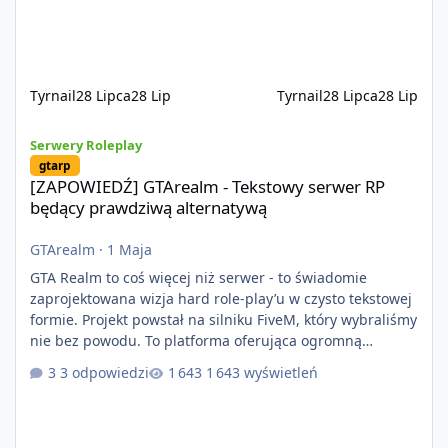
na przypadkowo pobranych skryptach większość
systemów powstaje pod potrzeby serwer
Tyrnail
28 Lipca
28 Lip
Tyrnail
28 Lipca
28 Lip
[ZAPOWIEDŹ] GTArealm - Tekstowy serwer RP będący prawdziwą
Serwery Roleplay
gtarp
[ZAPOWIEDŹ] GTArealm - Tekstowy serwer RP
będący prawdziwą alternatywą
GTArealm
·
1 Maja
GTA Realm to coś więcej niż serwer - to świadomie
zaprojektowana wizja hard role-play’u w czysto tekstowej
formie. Projekt powstał na silniku FiveM, który wybraliśmy
nie bez powodu. To platforma oferująca ogromną
elastyczność i znacznie szybszy rozwój systemów niż w
3 odpowiedzi
1 643 wyświetleń
przypadku innych rozwiązań. Usprawniona
synchronizacja klient-serwer eliminuje problemy znane z
przeszłości i jasno pokazuje, że nowoczesne podejście
technologiczne może iść w parze ze stabilnością. Co