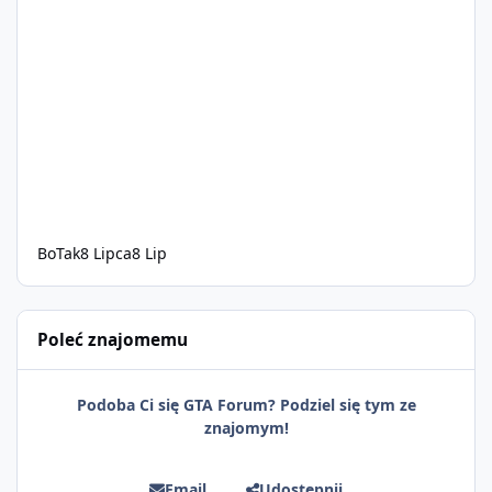
BoTak
8 Lipca
8 Lip
Poleć znajomemu
Podoba Ci się GTA Forum? Podziel się tym ze
znajomym!
Email
Udostępnij