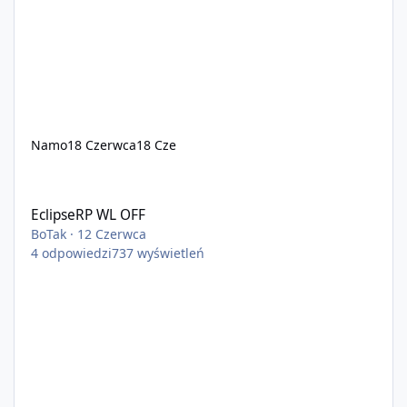
Namo
18 Czerwca
18 Cze
EclipseRP WL OFF
EclipseRP WL OFF
BoTak
·
12 Czerwca
4
odpowiedzi
737
wyświetleń