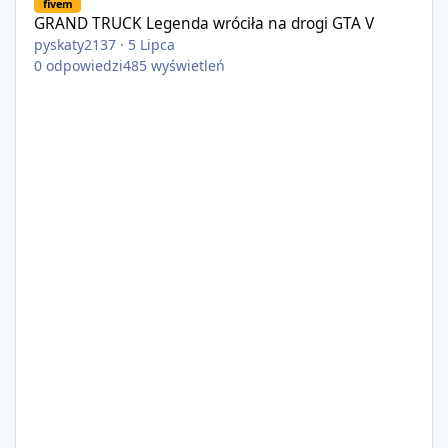
fivem
GRAND TRUCK Legenda wróciła na drogi GTA V
pyskaty2137
·
5 Lipca
0
odpowiedzi
485
wyświetleń