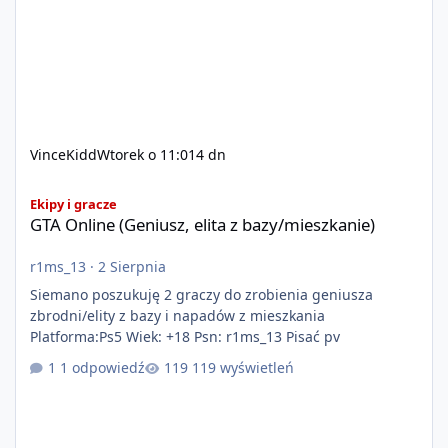
VinceKidd
Wtorek o 11:01
4 dn
GTA Online (Geniusz, elita z bazy/mieszkanie)
Ekipy i gracze
GTA Online (Geniusz, elita z bazy/mieszkanie)
r1ms_13
·
2 Sierpnia
Siemano poszukuję 2 graczy do zrobienia geniusza
zbrodni/elity z bazy i napadów z mieszkania
Platforma:Ps5 Wiek: +18 Psn: r1ms_13 Pisać pv
1 odpowiedź
119 wyświetleń