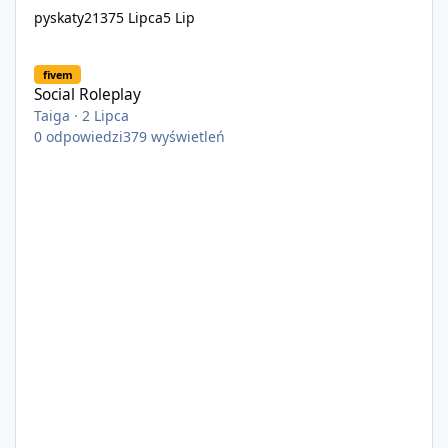
pyskaty2137
5 Lipca
5 Lip
Social Roleplay
fivem
Social Roleplay
Taiga
·
2 Lipca
0
odpowiedzi
379
wyświetleń