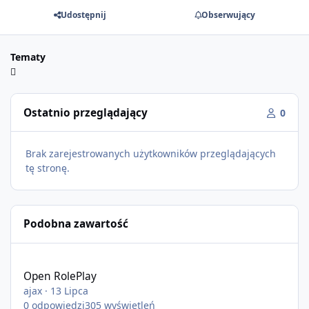
Udostępnij
Obserwujący
Tematy
Ostatnio przeglądający
0
Brak zarejestrowanych użytkowników przeglądających
tę stronę.
Podobna zawartość
Open RolePlay
Open RolePlay
ajax
·
13 Lipca
0
odpowiedzi
305
wyświetleń