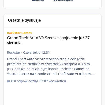
Ostatnie dyskusje
Grand Theft Auto VI: Szersze spojrzenie już 27 sierpnia
Rockstar Games
Grand Theft Auto VI: Szersze spojrzenie już 27
sierpnia
Rockstar
·
Czwartek o 12:31
Grand Theft Auto VI: Szersze spojrzenie odbędzie
premierę na Netflixie w czwartek 27 sierpnia o 3 p.m.
(ET), a także na oficjalnym kanale Rockstar Games na
YouTubie oraz na stronie Grand Theft Auto VI o 9 p.m.
(ET) 27 sierpnia. https://netflix.com/GTAVI Grand Theft
0 odpowiedzi
87 wyświetleń
Auto VI będzie dostępne 19 listopada na PlayStation 5
oraz Xbox Series X|S. Zamów przed premierą na stronie
https://www.rockstargames.com/VI.