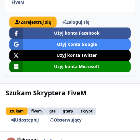
FiveM
.
Zarejestruj się
Zaloguj się
Użyj konta Facebook
Użyj konta Google
Użyj konta Twitter
Użyj konta Microsoft
Szukam Skryptera FiveM
szukam
fivem
gta
gtarp
skrypt
Udostępnij
Obserwujący
comment_51450