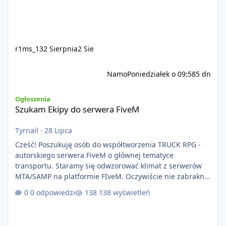
r1ms_13
2 Sierpnia
2 Sie
Namo
Poniedziałek o 09:58
5 dn
Szukam Ekipy do serwera FiveM
Ogłoszenia
Szukam Ekipy do serwera FiveM
Tyrnail
·
28 Lipca
Cześć! Poszukuję osób do współtworzenia TRUCK RPG -
autorskiego serwera FiveM o głównej tematyce
transportu. Staramy się odwzorować klimat z serwerów
MTA/SAMP na platformie FIveM. Oczywiście nie zabraknie
kontentu dla graczy którzy chcą robić coś innego niż
0 odpowiedzi
138 wyświetleń
jeździć ciężarówką. Projekt tworzony jest od podstaw z
naciskiem na jakość wykonania, bezpieczeństwo,
optymalizację oraz długoterminowy rozwój. Nie bazujemy