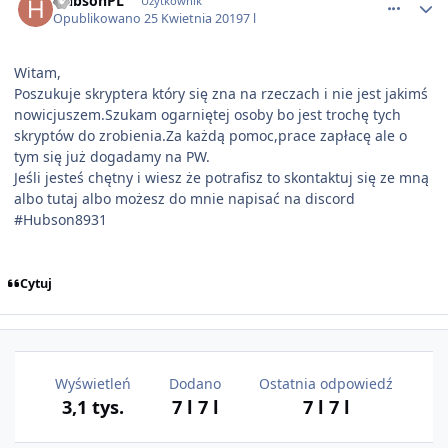
HubsonPL
Użytkownik
Opublikowano
25 Kwietnia 2019
7 l
Witam,
Poszukuje skryptera który się zna na rzeczach i nie jest jakimś
nowicjuszem.Szukam ogarniętej osoby bo jest trochę tych
skryptów do zrobienia.Za każdą pomoc,prace zapłacę ale o
tym się już dogadamy na PW.
Jeśli jesteś chętny i wiesz że potrafisz to skontaktuj się ze mną
albo tutaj albo możesz do mnie napisać na discord
#Hubson8931
Cytuj
Wyświetleń
Dodano
Ostatnia odpowiedź
3,1 tys.
7 l
7 l
7 l
7 l