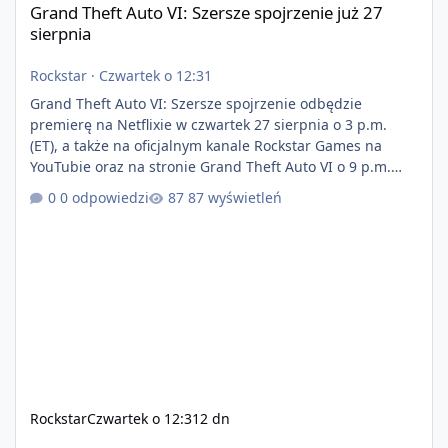
Grand Theft Auto VI: Szersze spojrzenie już 27
sierpnia
Rockstar
·
Czwartek o 12:31
Grand Theft Auto VI: Szersze spojrzenie odbędzie
premierę na Netflixie w czwartek 27 sierpnia o 3 p.m.
(ET), a także na oficjalnym kanale Rockstar Games na
YouTubie oraz na stronie Grand Theft Auto VI o 9 p.m.
(ET) 27 sierpnia. https://netflix.com/GTAVI Grand Theft
0 odpowiedzi
87 wyświetleń
Auto VI będzie dostępne 19 listopada na PlayStation 5
oraz Xbox Series X|S. Zamów przed premierą na stronie
https://www.rockstargames.com/VI.
Rockstar
Czwartek o 12:31
2 dn