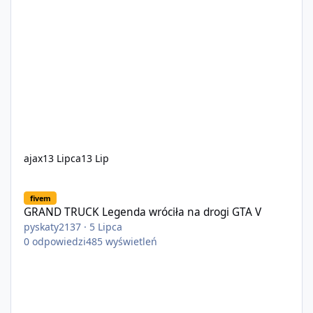
ajax
13 Lipca
13 Lip
GRAND TRUCK Legenda wróciła na drogi GTA V
fivem
GRAND TRUCK Legenda wróciła na drogi GTA V
pyskaty2137
·
5 Lipca
0
odpowiedzi
485
wyświetleń