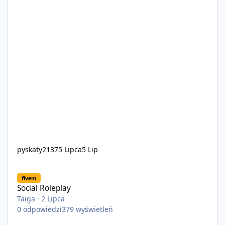
pyskaty2137
5 Lipca
5 Lip
Social Roleplay
fivem
Social Roleplay
Taiga
·
2 Lipca
0
odpowiedzi
379
wyświetleń