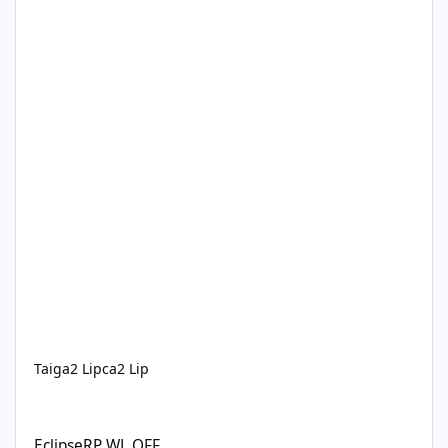
Taiga
2 Lipca
2 Lip
EclipseRP WL OFF
EclipseRP WL OFF