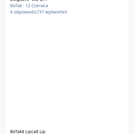
BoTak
·
12 Czerwca
4
odpowiedzi
737
wyświetleń
BoTak
8 Lipca
8 Lip