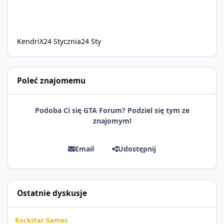
KendriX
24 Stycznia
24 Sty
Poleć znajomemu
Podoba Ci się GTA Forum? Podziel się tym ze
znajomym!
Email
Udostępnij
Ostatnie dyskusje
Grand Theft Auto VI: Szersze spojrzenie już 27 sierpnia
Rockstar Games