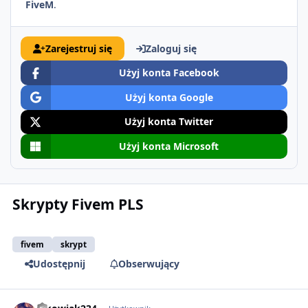
FiveM
.
Zarejestruj się
Zaloguj się
Użyj konta Facebook
Użyj konta Google
Użyj konta Twitter
Użyj konta Microsoft
Skrypty Fivem PLS
fivem
skrypt
Udostępnij
Obserwujący
comment_51493