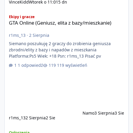
VinceKidd
Wtorek o 11:01
5 dn
GTA Online (Geniusz, elita z bazy/mieszkanie)
Ekipy i gracze
GTA Online (Geniusz, elita z bazy/mieszkanie)
r1ms_13
·
2 Sierpnia
Siemano poszukuję 2 graczy do zrobienia geniusza
zbrodni/elity z bazy i napadów z mieszkania
Platforma:Ps5 Wiek: +18 Psn: r1ms_13 Pisać pv
1 odpowiedź
119 wyświetleń
Namo
3 Sierpnia
3 Sie
r1ms_13
2 Sierpnia
2 Sie
Szukam Ekipy do serwera FiveM
Ogłoszenia