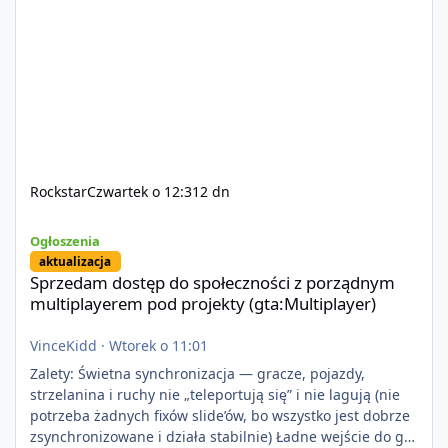
Rockstar
Czwartek o 12:31
2 dn
Sprzedam dostęp do społeczności z porządnym multiplayerem pod
Ogłoszenia
aktualizacja
Sprzedam dostęp do społeczności z porządnym
multiplayerem pod projekty (gta:Multiplayer)
VinceKidd
·
Wtorek o 11:01
Zalety: Świetna synchronizacja — gracze, pojazdy,
strzelanina i ruchy nie „teleportują się” i nie lagują (nie
potrzeba żadnych fixów slide’ów, bo wszystko jest dobrze
zsynchronizowane i działa stabilnie) Ładne wejście do gry