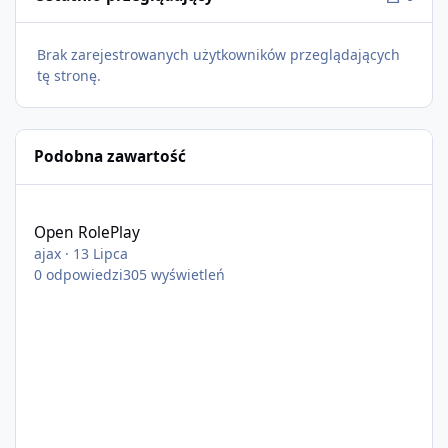
Brak zarejestrowanych użytkowników przeglądających
tę stronę.
Podobna zawartość
Open RolePlay
Open RolePlay
ajax
·
13 Lipca
0
odpowiedzi
305
wyświetleń