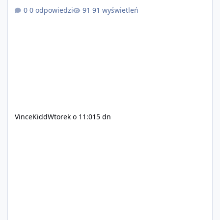
+ solidny antycheat na poziomie multiplayera Wygodne
0 odpowiedzi
91 wyświetleń
pisanie własnych modów i skryptów (wsparcie C# / JS /
C++ lub możliwość napisania własnego modułu) Cena:
200$ Kontakt: Discord — vincekidd Telegram —
xvincekidd Wideo demonstracyjne:
https://youtu.be/8IrdoG8iFz4
VinceKidd
Wtorek o 11:01
5 dn