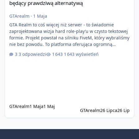
będący prawdziwą alternatywą
GTArealm
·
1 Maja
GTA Realm to coś więcej niż serwer - to świadomie
zaprojektowana wizja hard role-play’u w czysto tekstowej
formie. Projekt powstał na silniku FiveM, który wybraliśmy
nie bez powodu. To platforma oferująca ogromną
elastyczność i znacznie szybszy rozwój systemów niż w
3 odpowiedzi
1 643 wyświetleń
przypadku innych rozwiązań. Usprawniona
synchronizacja klient-serwer eliminuje problemy znane z
przeszłości i jasno pokazuje, że nowoczesne podejście
technologiczne może iść w parze ze stabilnością. Co
istotne, FiveM pozostaje jedyną
GTArealm
1 Maja
1 Maj
GTArealm
26 Lipca
26 Lip