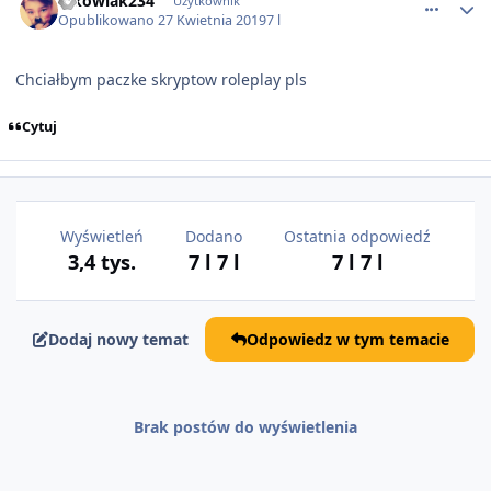
lokowiak234
Użytkownik
Opublikowano
27 Kwietnia 2019
7 l
Chciałbym paczke skryptow roleplay pls
Cytuj
Wyświetleń
Dodano
Ostatnia odpowiedź
3,4 tys.
7 l
7 l
7 l
7 l
Dodaj nowy temat
Odpowiedz w tym temacie
Brak postów do wyświetlenia