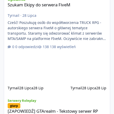
Szukam Ekipy do serwera FiveM
Tyrnail
·
28 Lipca
Cześć! Poszukuję osób do współtworzenia TRUCK RPG -
autorskiego serwera FiveM o głównej tematyce
transportu. Staramy się odwzorować klimat z serwerów
MTA/SAMP na platformie FIveM. Oczywiście nie zabraknie
kontentu dla graczy którzy chcą robić coś innego niż
0 odpowiedzi
138 wyświetleń
jeździć ciężarówką. Projekt tworzony jest od podstaw z
naciskiem na jakość wykonania, bezpieczeństwo,
optymalizację oraz długoterminowy rozwój. Nie bazujemy
na przypadkowo pobranych skryptach większość
systemów powstaje pod potrzeby serwer
Tyrnail
28 Lipca
28 Lip
Tyrnail
28 Lipca
28 Lip
[ZAPOWIEDŹ] GTArealm - Tekstowy serwer RP będący prawdziwą
Serwery Roleplay
gtarp
[ZAPOWIEDŹ] GTArealm - Tekstowy serwer RP