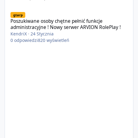
Poszukiwane osoby chętne pełnić funkcje administracyjne ! Now
gtarp
Poszukiwane osoby chętne pełnić funkcje
administracyjne ! Nowy serwer ARVION RolePlay !
KendriX
·
24 Stycznia
0
odpowiedzi
820
wyświetleń