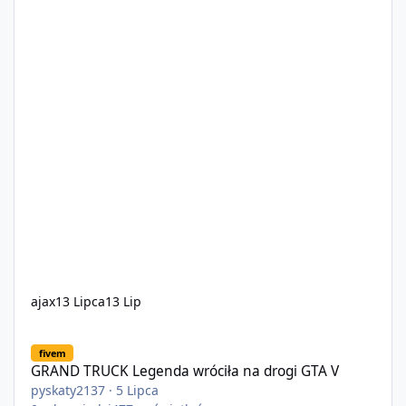
ajax
13 Lipca
13 Lip
GRAND TRUCK Legenda wróciła na drogi GTA V
fivem
GRAND TRUCK Legenda wróciła na drogi GTA V
pyskaty2137
·
5 Lipca