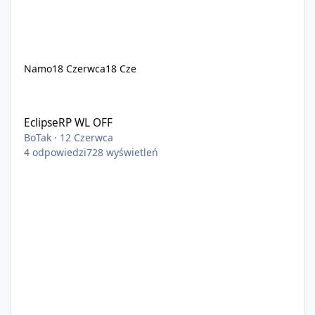
Namo
18 Czerwca
18 Cze
EclipseRP WL OFF
EclipseRP WL OFF
BoTak
·
12 Czerwca
4
odpowiedzi
728
wyświetleń