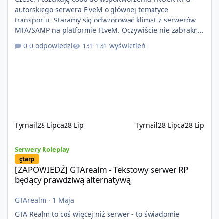
autorskiego serwera FiveM o głównej tematyce
transportu. Staramy się odwzorować klimat z serwerów
MTA/SAMP na platformie FIveM. Oczywiście nie zabraknie
kontentu dla graczy którzy chcą robić coś innego niż
0 odpowiedzi
131 wyświetleń
jeździć ciężarówką. Projekt tworzony jest od podstaw z
naciskiem na jakość wykonania, bezpieczeństwo,
optymalizację oraz długoterminowy rozwój. Nie bazujemy
na przypadkowo pobranych skryptach większość
systemów powstaje pod potrzeby serwer
Tyrnail
28 Lipca
28 Lip
Tyrnail
28 Lipca
28 Lip
[ZAPOWIEDŹ] GTArealm - Tekstowy serwer RP będący prawdziwą
Serwery Roleplay
gtarp
[ZAPOWIEDŹ] GTArealm - Tekstowy serwer RP
będący prawdziwą alternatywą
GTArealm
·
1 Maja
GTA Realm to coś więcej niż serwer - to świadomie