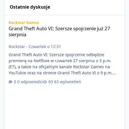
Ostatnie dyskusje
Grand Theft Auto VI: Szersze spojrzenie już 27 sierpnia
Rockstar Games
Grand Theft Auto VI: Szersze spojrzenie już 27
sierpnia
Rockstar
·
Czwartek o 12:31
Grand Theft Auto VI: Szersze spojrzenie odbędzie
premierę na Netflixie w czwartek 27 sierpnia o 3 p.m.
(ET), a także na oficjalnym kanale Rockstar Games na
YouTubie oraz na stronie Grand Theft Auto VI o 9 p.m.
(ET) 27 sierpnia. https://netflix.com/GTAVI Grand Theft
0 odpowiedzi
63 wyświetleń
Auto VI będzie dostępne 19 listopada na PlayStation 5
oraz Xbox Series X|S. Zamów przed premierą na stronie
https://www.rockstargames.com/VI.