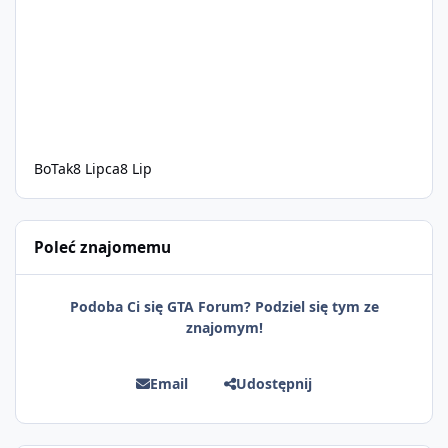
BoTak
8 Lipca
8 Lip
Poleć znajomemu
Podoba Ci się GTA Forum? Podziel się tym ze
znajomym!
Email
Udostępnij