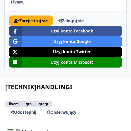
FiveM
.
Zarejestruj się
Zaloguj się
Użyj konta Facebook
Użyj konta Google
Użyj konta Twitter
Użyj konta Microsoft
[TECHNIK]HANDLINGI
fivem
gta
gtarp
Udostępnij
Obserwujący
comment_51506