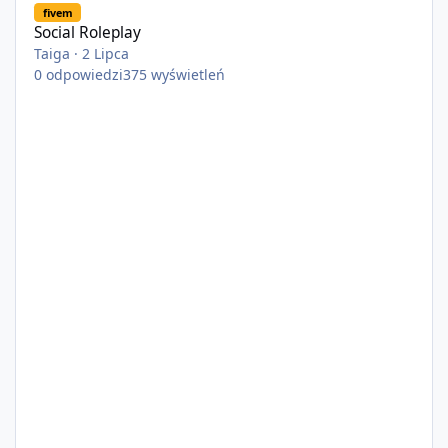
fivem
Social Roleplay
Taiga
·
2 Lipca
0
odpowiedzi
375
wyświetleń