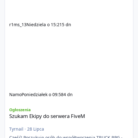
r1ms_13
Niedziela o 15:21
5 dn
Namo
Poniedziałek o 09:58
4 dn
Szukam Ekipy do serwera FiveM
Ogłoszenia
Szukam Ekipy do serwera FiveM
Tyrnail
·
28 Lipca
Cześć! Poszukuję osób do współtworzenia TRUCK RPG -