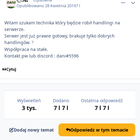
DANI
Użytkownik
Opublikowano
28 Kwietnia 2019
7 l
Witam szukam technika który będzie robił handlingi na
serwerze.
Serwer jest już prawie gotowy, brakuje tylko dobrych
handlingów.
?
Współpraca na stałe.
Kontakt pw lub discord : dani#5596
Cytuj
Wyświetleń
Dodano
Ostatnia odpowiedź
3 tys.
7 l
7 l
7 l
7 l
Dodaj nowy temat
Odpowiedz w tym temacie