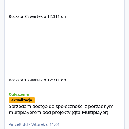
Rockstar
Czwartek o 12:31
1 dn
Rockstar
Czwartek o 12:31
1 dn
Sprzedam dostęp do społeczności z porządnym multiplayerem pod
Ogłoszenia
aktualizacja
Sprzedam dostęp do społeczności z porządnym
multiplayerem pod projekty (gta:Multiplayer)
VinceKidd
·
Wtorek o 11:01