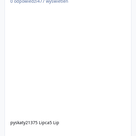
0
odpowiedzi
477
wyświetleń
pyskaty2137
5 Lipca
5 Lip
Social Roleplay