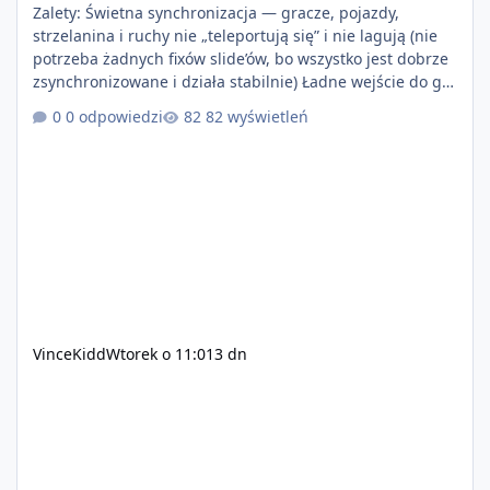
Zalety: Świetna synchronizacja — gracze, pojazdy,
strzelanina i ruchy nie „teleportują się” i nie lagują (nie
potrzeba żadnych fixów slide’ów, bo wszystko jest dobrze
zsynchronizowane i działa stabilnie) Ładne wejście do gry
+ solidny antycheat na poziomie multiplayera Wygodne
0 odpowiedzi
82 wyświetleń
pisanie własnych modów i skryptów (wsparcie C# / JS /
C++ lub możliwość napisania własnego modułu) Cena:
200$ Kontakt: Discord — vincekidd Telegram —
xvincekidd Wideo demonstracyjne:
https://youtu.be/8IrdoG8iFz4
VinceKidd
Wtorek o 11:01
3 dn