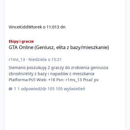
VinceKidd
Wtorek o 11:01
3 dn
GTA Online (Geniusz, elita z bazy/mieszkanie)
Ekipy i gracze
GTA Online (Geniusz, elita z bazy/mieszkanie)
r1ms_13
·
Niedziela o 15:21
Siemano poszukuję 2 graczy do zrobienia geniusza
zbrodni/elity z bazy i napadów z mieszkania
Platforma:Ps5 Wiek: +18 Psn: r1ms_13 Pisać pv
1 odpowiedź
105 wyświetleń