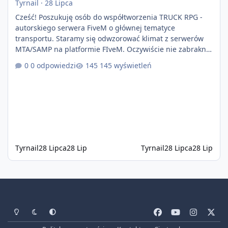
Tyrnail
·
28 Lipca
Cześć! Poszukuję osób do współtworzenia TRUCK RPG -
autorskiego serwera FiveM o głównej tematyce
transportu. Staramy się odwzorować klimat z serwerów
MTA/SAMP na platformie FIveM. Oczywiście nie zabraknie
kontentu dla graczy którzy chcą robić coś innego niż
0 odpowiedzi
145 wyświetleń
jeździć ciężarówką. Projekt tworzony jest od podstaw z
naciskiem na jakość wykonania, bezpieczeństwo,
optymalizację oraz długoterminowy rozwój. Nie bazujemy
na przypadkowo pobranych skryptach większość
systemów powstaje pod potrzeby serwer
Tyrnail
28 Lipca
28 Lip
Tyrnail
28 Lipca
28 Lip
Tryb jasny
Tryb ciemny
Preferencje systemowe
f
y
i
x
a
o
n