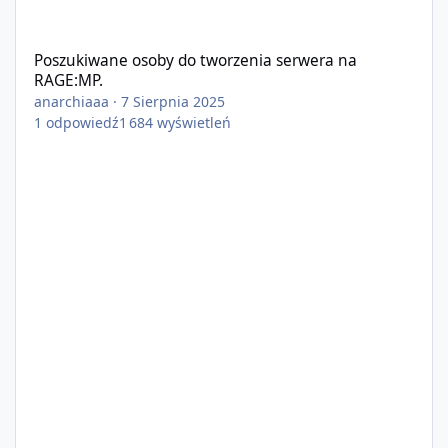
Poszukiwane osoby do tworzenia serwera na RAGE:MP.
Poszukiwane osoby do tworzenia serwera na
RAGE:MP.
anarchiaaa
·
7 Sierpnia 2025
1
odpowiedź
1 684
wyświetleń