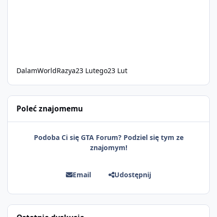
DalamWorldRazya
23 Lutego
23 Lut
Poleć znajomemu
Podoba Ci się GTA Forum? Podziel się tym ze
znajomym!
Email
Udostępnij