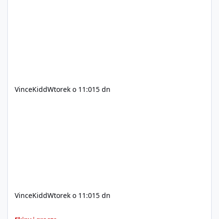
200$ Kontakt: Discord — vincekidd Telegram —
xvincekidd Wideo demonstracyjne:
https://youtu.be/8IrdoG8iFz4
VinceKidd
Wtorek o 11:01
5 dn
VinceKidd
Wtorek o 11:01
5 dn
GTA Online (Geniusz, elita z bazy/mieszkanie)