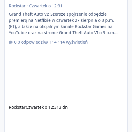
Rockstar
·
Czwartek o 12:31
Grand Theft Auto VI: Szersze spojrzenie odbędzie
premierę na Netflixie w czwartek 27 sierpnia o 3 p.m.
(ET), a także na oficjalnym kanale Rockstar Games na
YouTubie oraz na stronie Grand Theft Auto VI o 9 p.m.
(ET) 27 sierpnia. https://netflix.com/GTAVI Grand Theft
0 odpowiedzi
114 wyświetleń
Auto VI będzie dostępne 19 listopada na PlayStation 5
oraz Xbox Series X|S. Zamów przed premierą na stronie
https://www.rockstargames.com/VI.
Rockstar
Czwartek o 12:31
3 dn