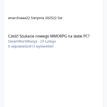
anarchiaaa
22 Sierpnia 2025
22 Sie
Cześć! Szukacie nowego MMORPG na słabe PC?
Cześć! Szukacie nowego MMORPG na słabe PC?
DalamWorldRazya
·
23 Lutego
0
odpowiedzi
813
wyświetleń