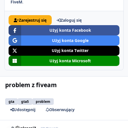
FiveM
.
Zarejestruj się
Zaloguj się
Użyj konta Facebook
Użyj konta Google
Użyj konta Twitter
Użyj konta Microsoft
problem z fiveam
gta
gta5
problem
Udostępnij
Obserwujący
comment_51552