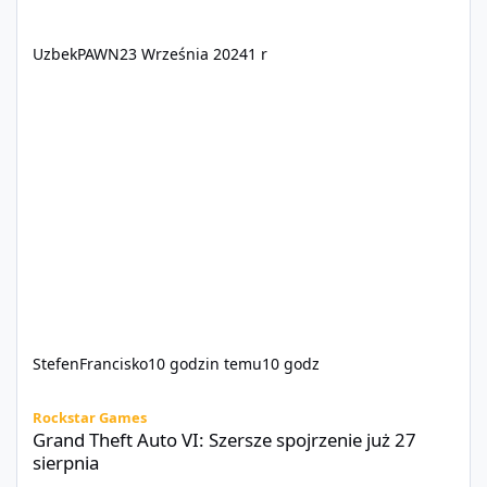
UzbekPAWN
23 Września 2024
1 r
StefenFrancisko
10 godzin temu
10 godz
Grand Theft Auto VI: Szersze spojrzenie już 27 sierpnia
Rockstar Games
Grand Theft Auto VI: Szersze spojrzenie już 27
sierpnia