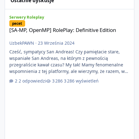
Ostatnie dyskusje
[SA-MP, OpenMP] RolePlay: Definitive Edition
Serwery Roleplay
pecet
[SA-MP, OpenMP] RolePlay: Definitive Edition
UzbekPAWN
·
23 Września 2024
Cześć, sympatycy San Andreas! Czy pamiętacie stare,
wspaniałe San Andreas, na którym z pewnością
przegraliście kawał czasu? My tak! Mamy fenomenalne
wspomnienia z tej platformy, ale wierzymy, że razem, w
nowopowstającym projekcie RolePlay: Definitive Edition
2 odpowiedzi
3 286 wyświetleń
uda nam się zbudować nowe, piękne chwile w roleplayu,
co pozwoli nam zbudować kolejne, piękne wspomnienia!
Taką możliwość zawdzięczamy dzięki nowopowstającej
platformie która przynosi nam wiele zmian, dzięki
lepszej optymalizacji i zabezpie