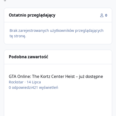
Ostatnio przeglądający
0
Brak zarejestrowanych użytkowników przeglądających
tę stronę.
Podobna zawartość
GTA Online: The Kortz Center Heist – już dostępne
GTA Online: The Kortz Center Heist – już dostępne
Rockstar
·
14 Lipca
0
odpowiedzi
421
wyświetleń