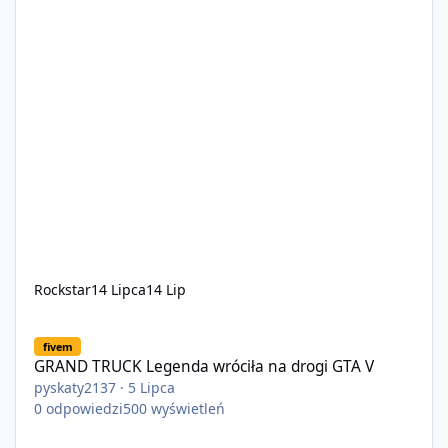
Rockstar
14 Lipca
14 Lip
GRAND TRUCK Legenda wróciła na drogi GTA V
fivem
GRAND TRUCK Legenda wróciła na drogi GTA V
pyskaty2137
·
5 Lipca
0
odpowiedzi
500
wyświetleń