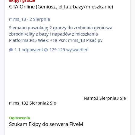
Ekipy i gracze
GTA Online (Geniusz, elita z bazy/mieszkanie)
r1ms_13
·
2 Sierpnia
Siemano poszukuję 2 graczy do zrobienia geniusza
zbrodni/elity z bazy i napadów z mieszkania
Platforma:Ps5 Wiek: +18 Psn: r1ms_13 Pisać pv
1 odpowiedź
129 wyświetleń
Namo
3 Sierpnia
3 Sie
r1ms_13
2 Sierpnia
2 Sie
Szukam Ekipy do serwera FiveM
Ogłoszenia
Szukam Ekipy do serwera FiveM