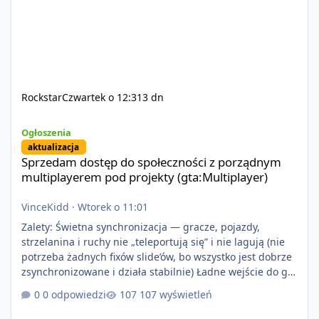
Rockstar
Czwartek o 12:31
3 dn
Sprzedam dostęp do społeczności z porządnym multiplayerem pod
Ogłoszenia
aktualizacja
Sprzedam dostęp do społeczności z porządnym
multiplayerem pod projekty (gta:Multiplayer)
VinceKidd
·
Wtorek o 11:01
Zalety: Świetna synchronizacja — gracze, pojazdy,
strzelanina i ruchy nie „teleportują się” i nie lagują (nie
potrzeba żadnych fixów slide’ów, bo wszystko jest dobrze
zsynchronizowane i działa stabilnie) Ładne wejście do gry
+ solidny antycheat na poziomie multiplayera Wygodne
0 odpowiedzi
107 wyświetleń
pisanie własnych modów i skryptów (wsparcie C# / JS /
C++ lub możliwość napisania własnego modułu) Cena: