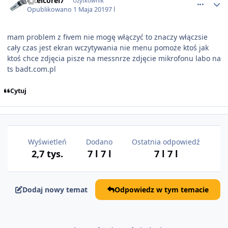
intelcorei7
Użytkownik
Opublikowano
1 Maja 2019
7 l
mam problem z fivem nie mogę włączyć to znaczy włączsie
cały czas jest ekran wczytywania nie menu pomoże ktoś jak
ktoś chce zdjęcia pisze na messnrze zdjęcie mikrofonu labo na
ts badt.com.pl
Cytuj
Wyświetleń
Dodano
Ostatnia odpowiedź
2,7 tys.
7 l
7 l
7 l
7 l
Dodaj nowy temat
Odpowiedz w tym temacie