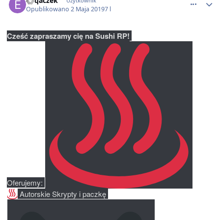
Enqaczek
Użytkownik
Opublikowano
2 Maja 2019
7 l
Cześć zapraszamy cię na Sushi RP!
Oferujemy: 
 Autorskie Skrypty i paczkę 