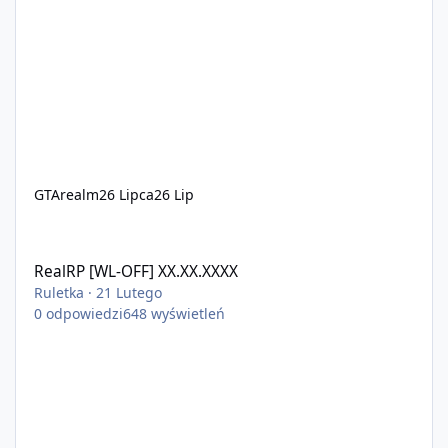
GTArealm
26 Lipca
26 Lip
RealRP [WL-OFF] XX.XX.XXXX
RealRP [WL-OFF] XX.XX.XXXX
Ruletka
·
21 Lutego
0
odpowiedzi
648
wyświetleń