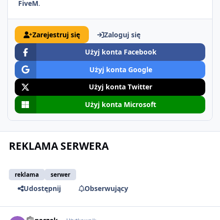
FiveM
.
Zarejestruj się
Zaloguj się
Użyj konta Facebook
Użyj konta Google
Użyj konta Twitter
Użyj konta Microsoft
REKLAMA SERWERA
reklama
serwer
Udostępnij
Obserwujący
comment_51563