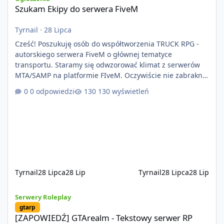
Szukam Ekipy do serwera FiveM
Tyrnail
·
28 Lipca
Cześć! Poszukuję osób do współtworzenia TRUCK RPG -
autorskiego serwera FiveM o głównej tematyce
transportu. Staramy się odwzorować klimat z serwerów
MTA/SAMP na platformie FIveM. Oczywiście nie zabraknie
kontentu dla graczy którzy chcą robić coś innego niż
0 odpowiedzi
130 wyświetleń
jeździć ciężarówką. Projekt tworzony jest od podstaw z
naciskiem na jakość wykonania, bezpieczeństwo,
optymalizację oraz długoterminowy rozwój. Nie bazujemy
na przypadkowo pobranych skryptach większość
systemów powstaje pod potrzeby serwer
Tyrnail
28 Lipca
28 Lip
Tyrnail
28 Lipca
28 Lip
[ZAPOWIEDŹ] GTArealm - Tekstowy serwer RP będący prawdziwą
Serwery Roleplay
gtarp
[ZAPOWIEDŹ] GTArealm - Tekstowy serwer RP