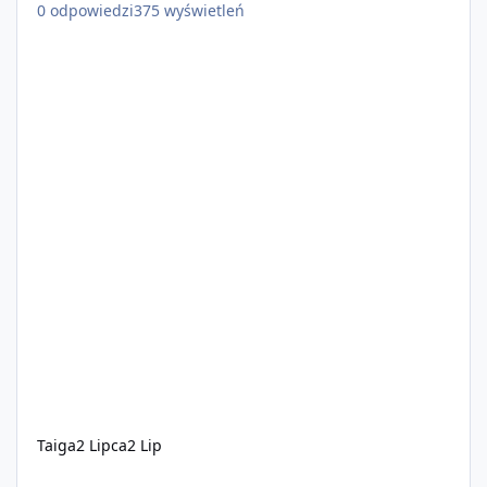
0
odpowiedzi
375
wyświetleń
Taiga
2 Lipca
2 Lip
EclipseRP WL OFF