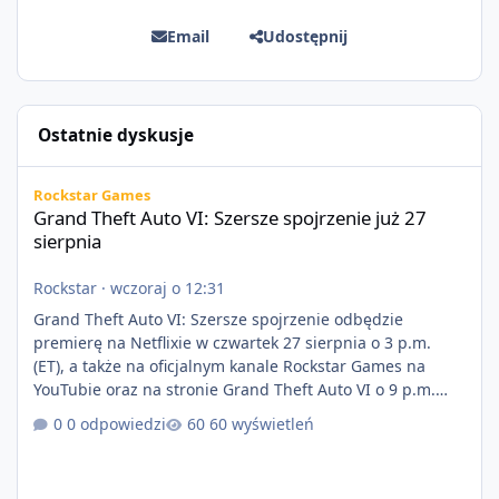
Email
Udostępnij
Ostatnie dyskusje
Grand Theft Auto VI: Szersze spojrzenie już 27 sierpnia
Rockstar Games
Grand Theft Auto VI: Szersze spojrzenie już 27
sierpnia
Rockstar
·
wczoraj o 12:31
Grand Theft Auto VI: Szersze spojrzenie odbędzie
premierę na Netflixie w czwartek 27 sierpnia o 3 p.m.
(ET), a także na oficjalnym kanale Rockstar Games na
YouTubie oraz na stronie Grand Theft Auto VI o 9 p.m.
(ET) 27 sierpnia. https://netflix.com/GTAVI Grand Theft
0 odpowiedzi
60 wyświetleń
Auto VI będzie dostępne 19 listopada na PlayStation 5
oraz Xbox Series X|S. Zamów przed premierą na stronie
https://www.rockstargames.com/VI.