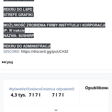
REKRU DO LSPD
STREFE GRAFIKI
MOŻLIWOŚĆ ZROBIENIA FIRMY INSTYTUCJI I KORPORACJI
IP: W trakcie
NAZWA: SUSHIRP
REKRU DO ADMINISTRACJI
DISCORD:
https://discord.gg/puUCH3Z
Cytuj
Opublikowan
Wyświetleń
Dodano
Ostatnia odpowiedź
4,3 tys.
7 l
7 l
7 l
7 l
Rozwiń podsumowanie tematu