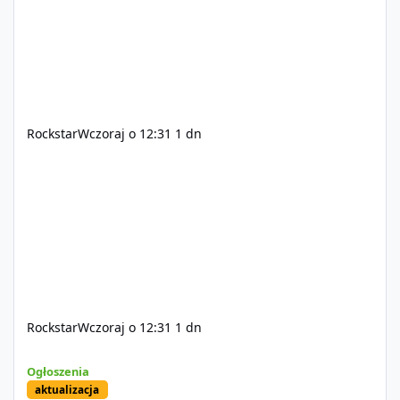
Rockstar
Wczoraj o 12:31
1 dn
Rockstar
Wczoraj o 12:31
1 dn
Sprzedam dostęp do społeczności z porządnym multiplayerem pod
Ogłoszenia
aktualizacja