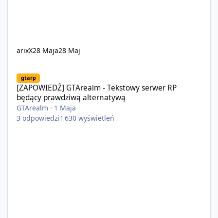
arixX
28 Maja
28 Maj
[ZAPOWIEDŹ] GTArealm - Tekstowy serwer RP będący prawdziwą
gtarp
[ZAPOWIEDŹ] GTArealm - Tekstowy serwer RP
będący prawdziwą alternatywą
GTArealm
·
1 Maja
3
odpowiedzi
1 630
wyświetleń