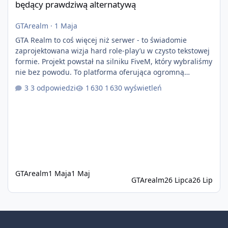
będący prawdziwą alternatywą
GTArealm
·
1 Maja
GTA Realm to coś więcej niż serwer - to świadomie
zaprojektowana wizja hard role-play’u w czysto tekstowej
formie. Projekt powstał na silniku FiveM, który wybraliśmy
nie bez powodu. To platforma oferująca ogromną
elastyczność i znacznie szybszy rozwój systemów niż w
3 odpowiedzi
1 630 wyświetleń
przypadku innych rozwiązań. Usprawniona
synchronizacja klient-serwer eliminuje problemy znane z
przeszłości i jasno pokazuje, że nowoczesne podejście
technologiczne może iść w parze ze stabilnością. Co
istotne, FiveM pozostaje jedyną
GTArealm
1 Maja
1 Maj
GTArealm
26 Lipca
26 Lip