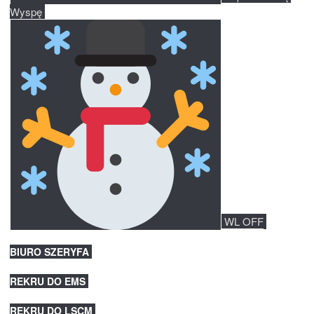
Wyspę 
 WL OFF
BIURO SZERYFA
REKRU DO EMS
REKRU DO LSCM