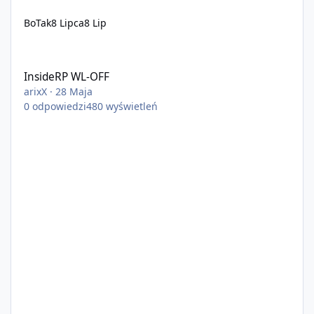
BoTak
8 Lipca
8 Lip
InsideRP WL-OFF
InsideRP WL-OFF
arixX
·
28 Maja
0
odpowiedzi
480
wyświetleń