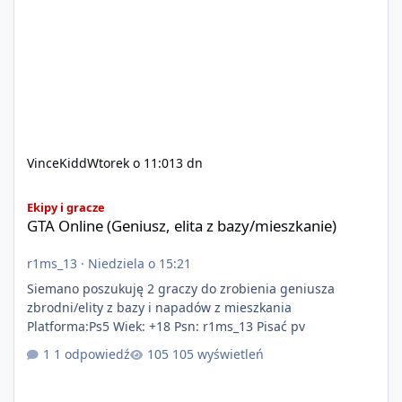
VinceKidd
Wtorek o 11:01
3 dn
GTA Online (Geniusz, elita z bazy/mieszkanie)
Ekipy i gracze
GTA Online (Geniusz, elita z bazy/mieszkanie)
r1ms_13
·
Niedziela o 15:21
Siemano poszukuję 2 graczy do zrobienia geniusza
zbrodni/elity z bazy i napadów z mieszkania
Platforma:Ps5 Wiek: +18 Psn: r1ms_13 Pisać pv
1 odpowiedź
105 wyświetleń