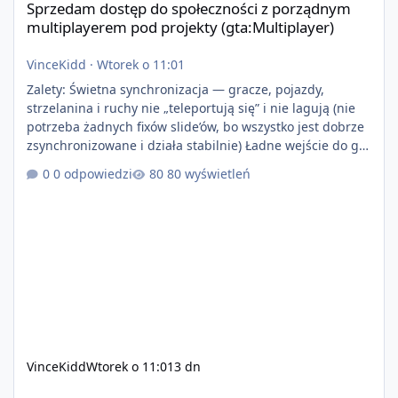
Sprzedam dostęp do społeczności z porządnym
multiplayerem pod projekty (gta:Multiplayer)
VinceKidd
·
Wtorek o 11:01
Zalety: Świetna synchronizacja — gracze, pojazdy,
strzelanina i ruchy nie „teleportują się” i nie lagują (nie
potrzeba żadnych fixów slide’ów, bo wszystko jest dobrze
zsynchronizowane i działa stabilnie) Ładne wejście do gry
+ solidny antycheat na poziomie multiplayera Wygodne
0 odpowiedzi
80 wyświetleń
pisanie własnych modów i skryptów (wsparcie C# / JS /
C++ lub możliwość napisania własnego modułu) Cena:
200$ Kontakt: Discord — vincekidd Telegram —
xvincekidd Wideo demonstracyjne:
https://youtu.be/8IrdoG8iFz4
VinceKidd
Wtorek o 11:01
3 dn