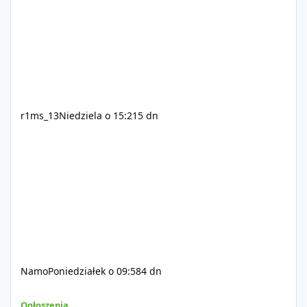
r1ms_13
Niedziela o 15:21
5 dn
Namo
Poniedziałek o 09:58
4 dn
Szukam Ekipy do serwera FiveM
Ogłoszenia