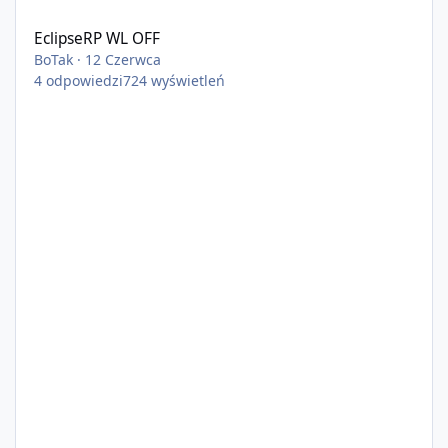
EclipseRP WL OFF
BoTak
·
12 Czerwca
4
odpowiedzi
724
wyświetleń