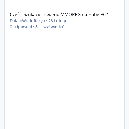
Cześć! Szukacie nowego MMORPG na słabe PC?
Cześć! Szukacie nowego MMORPG na słabe PC?
DalamWorldRazya
·
23 Lutego
0
odpowiedzi
811
wyświetleń