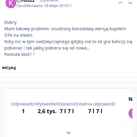
Karol522
Użytkownik
Opublikowano
18 Maja 2019
7 l
Dobry
Mam takowy problem: znudzony konsolową wersją kupiłem
GTA na steam
Niby nic w tym nadzwyczajnego gdyby nie to że gra kończy się
pobierać i tak jakby pobiera się od nowa...
Pomoże ktoś?
?
Cytuj
Naj
Odpowiedzi
Wyświetleń
Dodano
Ostatnia odpowiedź
1
2,6 tys.
7 l
7 l
7 l
7 l
Rozwiń podsumowanie tematu