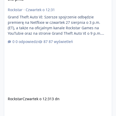
Rockstar
·
Czwartek o 12:31
Grand Theft Auto VI: Szersze spojrzenie odbędzie
premierę na Netflixie w czwartek 27 sierpnia o 3 p.m.
(ET), a także na oficjalnym kanale Rockstar Games na
YouTubie oraz na stronie Grand Theft Auto VI o 9 p.m.
(ET) 27 sierpnia. https://netflix.com/GTAVI Grand Theft
0 odpowiedzi
87 wyświetleń
Auto VI będzie dostępne 19 listopada na PlayStation 5
oraz Xbox Series X|S. Zamów przed premierą na stronie
https://www.rockstargames.com/VI.
Rockstar
Czwartek o 12:31
3 dn