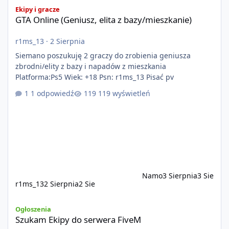
GTA Online (Geniusz, elita z bazy/mieszkanie)
Ekipy i gracze
GTA Online (Geniusz, elita z bazy/mieszkanie)
r1ms_13
·
2 Sierpnia
Siemano poszukuję 2 graczy do zrobienia geniusza
zbrodni/elity z bazy i napadów z mieszkania
Platforma:Ps5 Wiek: +18 Psn: r1ms_13 Pisać pv
1 odpowiedź
119 wyświetleń
Namo
3 Sierpnia
3 Sie
r1ms_13
2 Sierpnia
2 Sie
Szukam Ekipy do serwera FiveM
Ogłoszenia
Szukam Ekipy do serwera FiveM