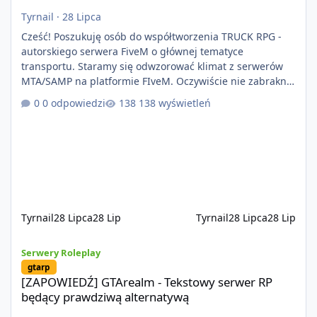
Tyrnail
·
28 Lipca
Cześć! Poszukuję osób do współtworzenia TRUCK RPG -
autorskiego serwera FiveM o głównej tematyce
transportu. Staramy się odwzorować klimat z serwerów
MTA/SAMP na platformie FIveM. Oczywiście nie zabraknie
kontentu dla graczy którzy chcą robić coś innego niż
0 odpowiedzi
138 wyświetleń
jeździć ciężarówką. Projekt tworzony jest od podstaw z
naciskiem na jakość wykonania, bezpieczeństwo,
optymalizację oraz długoterminowy rozwój. Nie bazujemy
na przypadkowo pobranych skryptach większość
systemów powstaje pod potrzeby serwer
Tyrnail
28 Lipca
28 Lip
Tyrnail
28 Lipca
28 Lip
[ZAPOWIEDŹ] GTArealm - Tekstowy serwer RP będący prawdziwą
Serwery Roleplay
gtarp
[ZAPOWIEDŹ] GTArealm - Tekstowy serwer RP
będący prawdziwą alternatywą