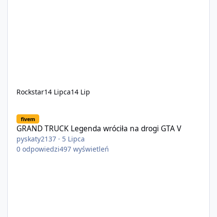
Rockstar
14 Lipca
14 Lip
GRAND TRUCK Legenda wróciła na drogi GTA V
fivem
GRAND TRUCK Legenda wróciła na drogi GTA V
pyskaty2137
·
5 Lipca
0
odpowiedzi
497
wyświetleń