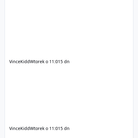
C++ lub możliwość napisania własnego modułu) Cena:
200$ Kontakt: Discord — vincekidd Telegram —
xvincekidd Wideo demonstracyjne:
https://youtu.be/8IrdoG8iFz4
VinceKidd
Wtorek o 11:01
5 dn
VinceKidd
Wtorek o 11:01
5 dn