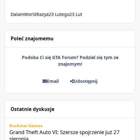
DalamWorldRazya
23 Lutego
23 Lut
Poleć znajomemu
Podoba Ci się GTA Forum? Podziel się tym ze
znajomym!
Email
Udostępnij
Ostatnie dyskusje
Grand Theft Auto VI: Szersze spojrzenie już 27 sierpnia
Rockstar Games
Grand Theft Auto VI: Szersze spojrzenie już 27
sierpnia