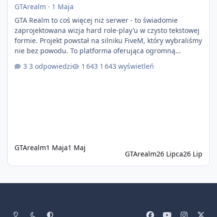
GTArealm
·
1 Maja
GTA Realm to coś więcej niż serwer - to świadomie
zaprojektowana wizja hard role-play’u w czysto tekstowej
formie. Projekt powstał na silniku FiveM, który wybraliśmy
nie bez powodu. To platforma oferująca ogromną
elastyczność i znacznie szybszy rozwój systemów niż w
3 odpowiedzi
1 643 wyświetleń
przypadku innych rozwiązań. Usprawniona
synchronizacja klient-serwer eliminuje problemy znane z
przeszłości i jasno pokazuje, że nowoczesne podejście
technologiczne może iść w parze ze stabilnością. Co
istotne, FiveM pozostaje jedyną
GTArealm
1 Maja
1 Maj
GTArealm
26 Lipca
26 Lip
Tryb jasny
Tryb ciemny
Preferencje systemowe
f
y
i
x