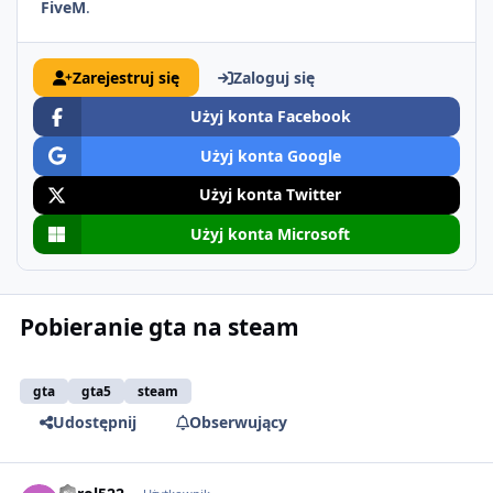
FiveM
.
Zarejestruj się
Zaloguj się
Użyj konta Facebook
Użyj konta Google
Użyj konta Twitter
Użyj konta Microsoft
Pobieranie gta na steam
gta
gta5
steam
Udostępnij
Obserwujący
comment_51792