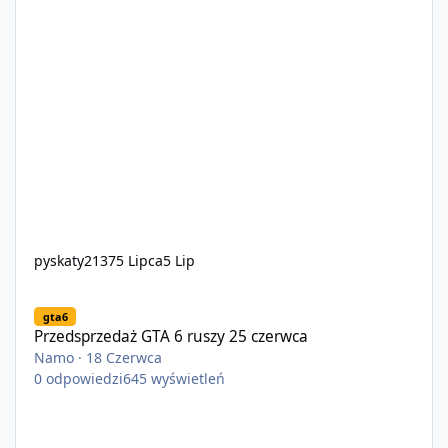
pyskaty2137
5 Lipca
5 Lip
Przedsprzedaż GTA 6 ruszy 25 czerwca
gta6
Przedsprzedaż GTA 6 ruszy 25 czerwca
Namo
·
18 Czerwca
0
odpowiedzi
645
wyświetleń