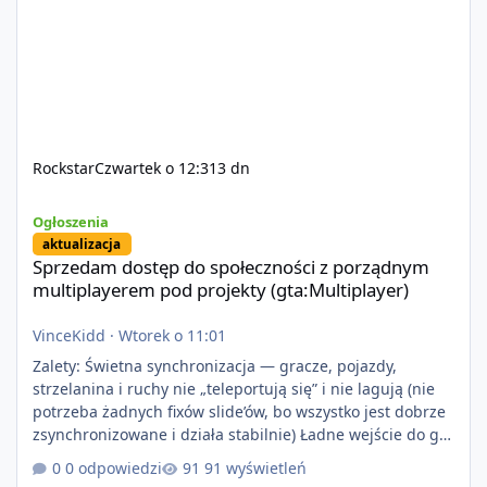
Rockstar
Czwartek o 12:31
3 dn
Sprzedam dostęp do społeczności z porządnym multiplayerem pod
Ogłoszenia
aktualizacja
Sprzedam dostęp do społeczności z porządnym
multiplayerem pod projekty (gta:Multiplayer)
VinceKidd
·
Wtorek o 11:01
Zalety: Świetna synchronizacja — gracze, pojazdy,
strzelanina i ruchy nie „teleportują się” i nie lagują (nie
potrzeba żadnych fixów slide’ów, bo wszystko jest dobrze
zsynchronizowane i działa stabilnie) Ładne wejście do gry
+ solidny antycheat na poziomie multiplayera Wygodne
0 odpowiedzi
91 wyświetleń
pisanie własnych modów i skryptów (wsparcie C# / JS /