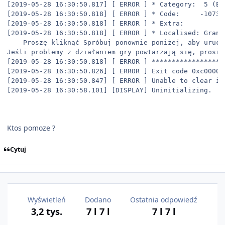
[2019-05-28 16:30:50.817] [ ERROR ] * Category:  5 (ER
[2019-05-28 16:30:50.818] [ ERROR ] * Code:     -107374
[2019-05-28 16:30:50.818] [ ERROR ] * Extra:     

[2019-05-28 16:30:50.818] [ ERROR ] * Localised: Grand
	Proszę kliknąć Spróbuj ponownie poniżej, aby uruchomić grę ponownie, lub wybrać Tryb awaryjny, aby uruchomić grę ze zredukowanymi ustawieniami graficznymi.  

Jeśli problemy z działaniem gry powtarzają się, prosim
[2019-05-28 16:30:50.818] [ ERROR ] ******************
[2019-05-28 16:30:50.826] [ ERROR ] Exit code 0xc00000
[2019-05-28 16:30:50.847] [ ERROR ] Unable to clear in
Ktos pomoze ?
Cytuj
Wyświetleń
Dodano
Ostatnia odpowiedź
3,2 tys.
7 l
7 l
7 l
7 l