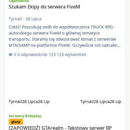
Ogłoszenia
Szukam Ekipy do serwera FiveM
Tyrnail
·
28 Lipca
Cześć! Poszukuję osób do współtworzenia TRUCK RPG -
autorskiego serwera FiveM o głównej tematyce
transportu. Staramy się odwzorować klimat z serwerów
MTA/SAMP na platformie FIveM. Oczywiście nie zabraknie
kontentu dla graczy którzy chcą robić coś innego niż
0 odpowiedzi
123 wyświetleń
jeździć ciężarówką. Projekt tworzony jest od podstaw z
naciskiem na jakość wykonania, bezpieczeństwo,
optymalizację oraz długoterminowy rozwój. Nie bazujemy
na przypadkowo pobranych skryptach większość
systemów powstaje pod potrzeby serwer
Tyrnail
28 Lipca
28 Lip
Tyrnail
28 Lipca
28 Lip
[ZAPOWIEDŹ] GTArealm - Tekstowy serwer RP będący prawdziwą
Serwery Roleplay
gtarp
[ZAPOWIEDŹ] GTArealm - Tekstowy serwer RP