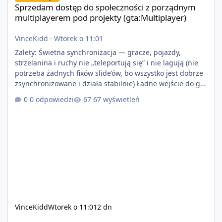
Sprzedam dostęp do społeczności z porządnym
multiplayerem pod projekty (gta:Multiplayer)
VinceKidd
·
Wtorek o 11:01
Zalety: Świetna synchronizacja — gracze, pojazdy,
strzelanina i ruchy nie „teleportują się” i nie lagują (nie
potrzeba żadnych fixów slide’ów, bo wszystko jest dobrze
zsynchronizowane i działa stabilnie) Ładne wejście do gry
+ solidny antycheat na poziomie multiplayera Wygodne
0 odpowiedzi
67 wyświetleń
pisanie własnych modów i skryptów (wsparcie C# / JS /
C++ lub możliwość napisania własnego modułu) Cena:
200$ Kontakt: Discord — vincekidd Telegram —
xvincekidd Wideo demonstracyjne:
https://youtu.be/8IrdoG8iFz4
VinceKidd
Wtorek o 11:01
2 dn