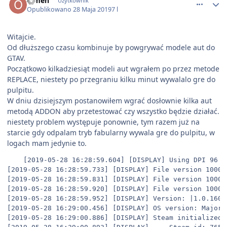
olmen
Użytkownik
Opublikowano
28 Maja 2019
7 l
Witajcie.
Od dłuższego czasu kombinuje by powgrywać modele aut do
GTAV.
Początkowo kilkadziesiąt modeli aut wgrałem po przez metode
REPLACE, niestety po przegraniu kilku minut wywalalo gre do
pulpitu.
W dniu dzisiejszym postanowiłem wgrać dosłownie kilka aut
metodą ADDON aby przetestować czy wszystko będzie działać.
niestety problem występuje ponownie, tym razem już na
starcie gdy odpalam tryb fabularny wywala gre do pulpitu, w
logach mam jedynie to.
	[2019-05-28 16:28:59.604] [DISPLAY] Using DPI 96

[2019-05-28 16:28:59.733] [DISPLAY] File version 10000
[2019-05-28 16:28:59.831] [DISPLAY] File version 10002
[2019-05-28 16:28:59.920] [DISPLAY] File version 10000
[2019-05-28 16:28:59.952] [DISPLAY] Version: |1.0.1604
[2019-05-28 16:29:00.456] [DISPLAY] OS version: Major:
[2019-05-28 16:29:00.886] [DISPLAY] Steam initialized s