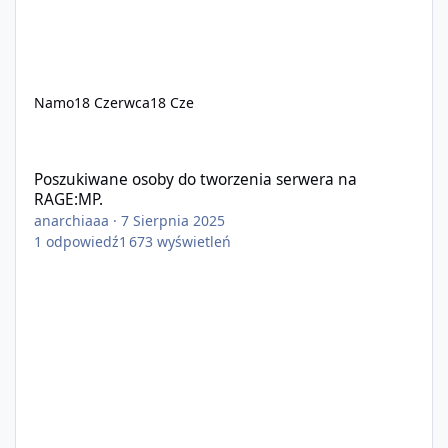
Namo
18 Czerwca
18 Cze
Poszukiwane osoby do tworzenia serwera na RAGE:MP.
Poszukiwane osoby do tworzenia serwera na
RAGE:MP.
anarchiaaa
·
7 Sierpnia 2025
1
odpowiedź
1 673
wyświetleń