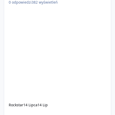
0
odpowiedzi
382
wyświetleń
Rockstar
14 Lipca
14 Lip
GRAND TRUCK Legenda wróciła na drogi GTA V