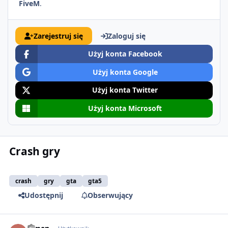
FiveM
.
Zarejestruj się
Zaloguj się
Użyj konta Facebook
Użyj konta Google
Użyj konta Twitter
Użyj konta Microsoft
Crash gry
crash
gry
gta
gta5
Udostępnij
Obserwujący
comment_51913