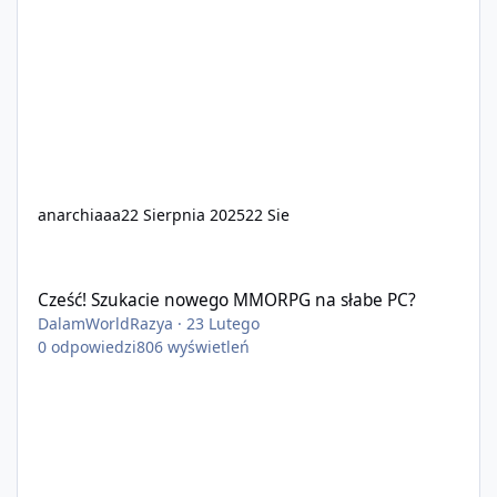
anarchiaaa
22 Sierpnia 2025
22 Sie
Cześć! Szukacie nowego MMORPG na słabe PC?
Cześć! Szukacie nowego MMORPG na słabe PC?
DalamWorldRazya
·
23 Lutego
0
odpowiedzi
806
wyświetleń