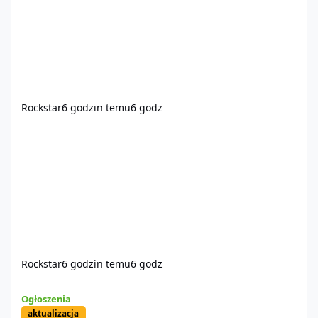
Rockstar
6 godzin temu
6 godz
Rockstar
6 godzin temu
6 godz
Sprzedam dostęp do społeczności z porządnym multiplayerem pod
Ogłoszenia
aktualizacja