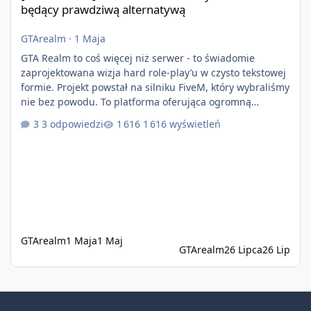
będący prawdziwą alternatywą
GTArealm
·
1 Maja
GTA Realm to coś więcej niż serwer - to świadomie
zaprojektowana wizja hard role-play’u w czysto tekstowej
formie. Projekt powstał na silniku FiveM, który wybraliśmy
nie bez powodu. To platforma oferująca ogromną
elastyczność i znacznie szybszy rozwój systemów niż w
3 odpowiedzi
1 616 wyświetleń
przypadku innych rozwiązań. Usprawniona
synchronizacja klient-serwer eliminuje problemy znane z
przeszłości i jasno pokazuje, że nowoczesne podejście
technologiczne może iść w parze ze stabilnością. Co
istotne, FiveM pozostaje jedyną
GTArealm
1 Maja
1 Maj
GTArealm
26 Lipca
26 Lip