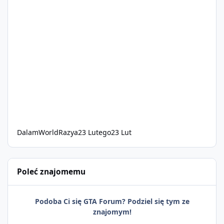
DalamWorldRazya
23 Lutego
23 Lut
Poleć znajomemu
Podoba Ci się GTA Forum? Podziel się tym ze
znajomym!