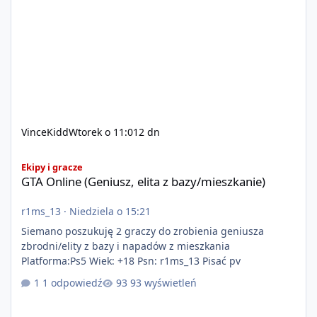
VinceKidd
Wtorek o 11:01
2 dn
GTA Online (Geniusz, elita z bazy/mieszkanie)
Ekipy i gracze
GTA Online (Geniusz, elita z bazy/mieszkanie)
r1ms_13
·
Niedziela o 15:21
Siemano poszukuję 2 graczy do zrobienia geniusza
zbrodni/elity z bazy i napadów z mieszkania
Platforma:Ps5 Wiek: +18 Psn: r1ms_13 Pisać pv
1 odpowiedź
93 wyświetleń