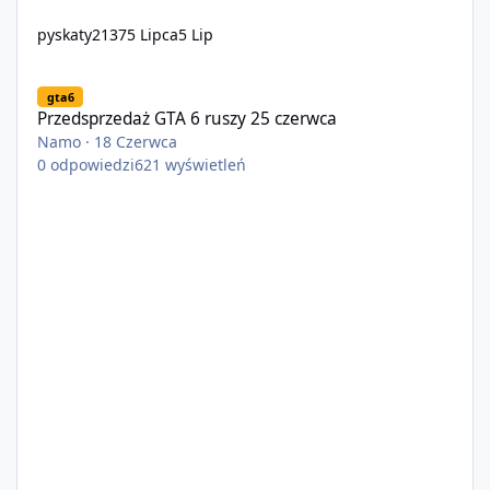
pyskaty2137
5 Lipca
5 Lip
Przedsprzedaż GTA 6 ruszy 25 czerwca
gta6
Przedsprzedaż GTA 6 ruszy 25 czerwca
Namo
·
18 Czerwca
0
odpowiedzi
621
wyświetleń