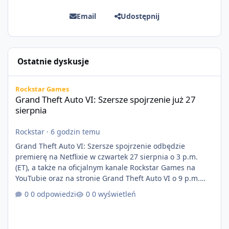
Email
Udostępnij
Ostatnie dyskusje
Grand Theft Auto VI: Szersze spojrzenie już 27 sierpnia
Rockstar Games
Grand Theft Auto VI: Szersze spojrzenie już 27
sierpnia
Rockstar
·
6 godzin temu
Grand Theft Auto VI: Szersze spojrzenie odbędzie
premierę na Netflixie w czwartek 27 sierpnia o 3 p.m.
(ET), a także na oficjalnym kanale Rockstar Games na
YouTubie oraz na stronie Grand Theft Auto VI o 9 p.m.
(ET) 27 sierpnia. https://netflix.com/GTAVI Grand Theft
0 odpowiedzi
0 wyświetleń
Auto VI będzie dostępne 19 listopada na PlayStation 5
oraz Xbox Series X|S. Zamów przed premierą na stronie
https://www.rockstargames.com/VI.