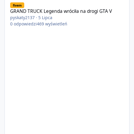
fivem
GRAND TRUCK Legenda wróciła na drogi GTA V
pyskaty2137
·
5 Lipca
0
odpowiedzi
469
wyświetleń