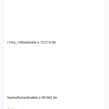
r1ms_13
Niedziela o 15:21
4 dn
Namo
Poniedziałek o 09:58
3 dn
Szukam Ekipy do serwera FiveM