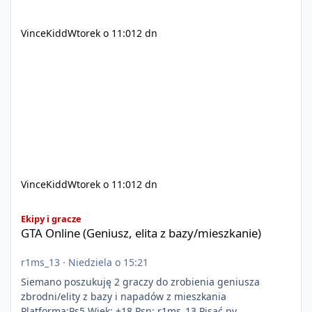
VinceKidd
Wtorek o 11:01
2 dn
VinceKidd
Wtorek o 11:01
2 dn
GTA Online (Geniusz, elita z bazy/mieszkanie)
Ekipy i gracze
GTA Online (Geniusz, elita z bazy/mieszkanie)
r1ms_13
·
Niedziela o 15:21
Siemano poszukuję 2 graczy do zrobienia geniusza
zbrodni/elity z bazy i napadów z mieszkania
Platforma:Ps5 Wiek: +18 Psn: r1ms_13 Pisać pv