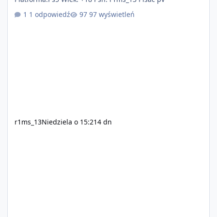
1 odpowiedź
97 wyświetleń
r1ms_13
Niedziela o 15:21
4 dn