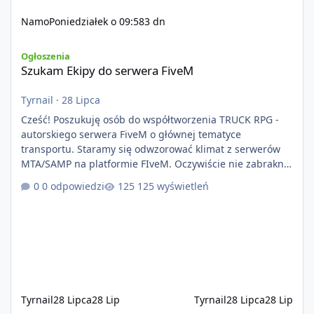
Namo
Poniedziałek o 09:58
3 dn
Szukam Ekipy do serwera FiveM
Ogłoszenia
Szukam Ekipy do serwera FiveM
Tyrnail
·
28 Lipca
Cześć! Poszukuję osób do współtworzenia TRUCK RPG -
autorskiego serwera FiveM o głównej tematyce
transportu. Staramy się odwzorować klimat z serwerów
MTA/SAMP na platformie FIveM. Oczywiście nie zabraknie
kontentu dla graczy którzy chcą robić coś innego niż
0 odpowiedzi
125 wyświetleń
jeździć ciężarówką. Projekt tworzony jest od podstaw z
naciskiem na jakość wykonania, bezpieczeństwo,
optymalizację oraz długoterminowy rozwój. Nie bazujemy
na przypadkowo pobranych skryptach większość
systemów powstaje pod potrzeby serwer
Tyrnail
28 Lipca
28 Lip
Tyrnail
28 Lipca
28 Lip