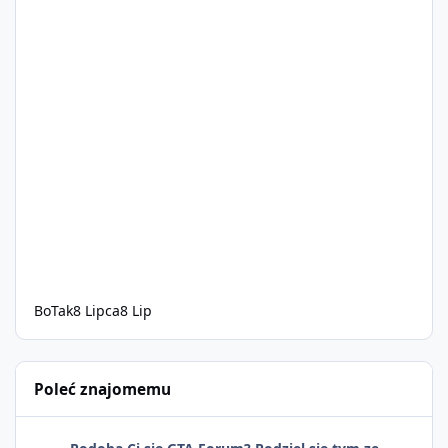
BoTak
8 Lipca
8 Lip
Poleć znajomemu