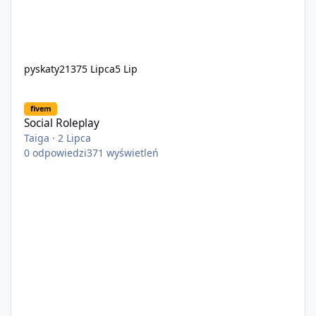
pyskaty2137
5 Lipca
5 Lip
Social Roleplay
fivem
Social Roleplay
Taiga
·
2 Lipca
0
odpowiedzi
371
wyświetleń