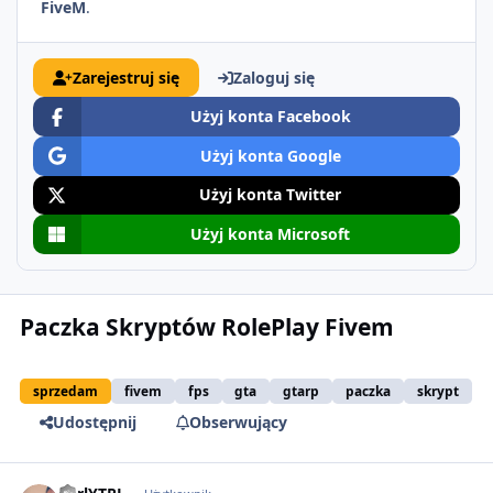
FiveM
.
Zarejestruj się
Zaloguj się
Użyj konta Facebook
Użyj konta Google
Użyj konta Twitter
Użyj konta Microsoft
Paczka Skryptów RolePlay Fivem
sprzedam
fivem
fps
gta
gtarp
paczka
skrypt
Udostępnij
Obserwujący
comment_51919