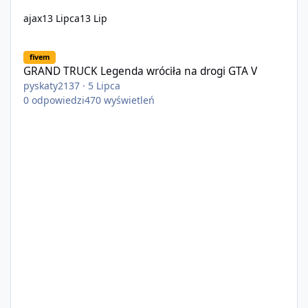
ajax
13 Lipca
13 Lip
GRAND TRUCK Legenda wróciła na drogi GTA V
fivem
GRAND TRUCK Legenda wróciła na drogi GTA V
pyskaty2137
·
5 Lipca
0
odpowiedzi
470
wyświetleń