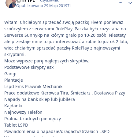
CarlYTPL
Użytkownik
Opublikowano
29 Maja 2019
7 l
Witam. Chciałbym sprzedać swoją paczkę Fivem ponieważ
skończyłem z serwerami RolePlay. Paczka była kozystana na
Serwerze SunnyRp na którym grało po 10-20 osób. Niestety
ale przestaje mnie to już interesować a robie to już ok 2 lata,
wiec chciałbym sprzedać paczkę RolePlay z najnowszymi
skryptami.
Może wypisze parę najlepszych skryptów.
Podstawowe skrypty esx
Gangi
Plantacje
Lspd Ems Prawnik Mechanik
Prace dodatkowe Kierowca Tira, Śmieciarz , Dostawca Pizzy
Napady na bank sklep lub jubilera
Kajdanki
Najnowszy Telefon
Pralnia brudnych pieniędzy
Tablet LSPD
Powiadomienia o napadzie/dragach/strzałach LSPD