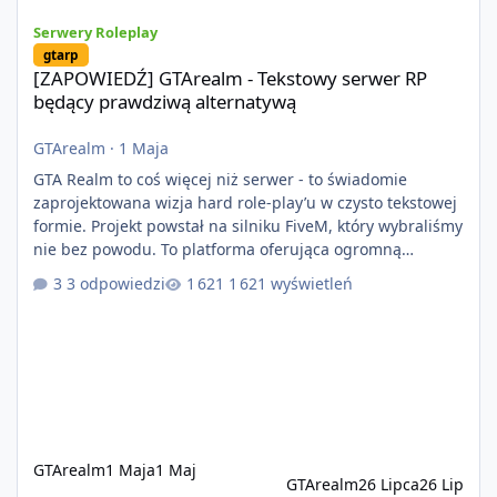
[ZAPOWIEDŹ] GTArealm - Tekstowy serwer RP będący prawdziwą
Serwery Roleplay
gtarp
[ZAPOWIEDŹ] GTArealm - Tekstowy serwer RP
będący prawdziwą alternatywą
GTArealm
·
1 Maja
GTA Realm to coś więcej niż serwer - to świadomie
zaprojektowana wizja hard role-play’u w czysto tekstowej
formie. Projekt powstał na silniku FiveM, który wybraliśmy
nie bez powodu. To platforma oferująca ogromną
elastyczność i znacznie szybszy rozwój systemów niż w
3 odpowiedzi
1 621 wyświetleń
przypadku innych rozwiązań. Usprawniona
synchronizacja klient-serwer eliminuje problemy znane z
przeszłości i jasno pokazuje, że nowoczesne podejście
technologiczne może iść w parze ze stabilnością. Co
istotne, FiveM pozostaje jedyną
GTArealm
1 Maja
1 Maj
GTArealm
26 Lipca
26 Lip