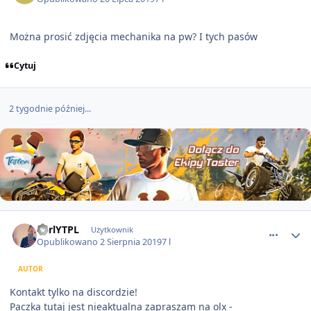
Można prosić zdjęcia mechanika na pw? I tych pasów
Cytuj
2 tygodnie później...
comment_53012
CarlYTPL
Użytkownik
Opublikowano
2 Sierpnia 2019
7 l
AUTOR
Kontakt tylko na discordzie!
Paczka tutaj jest nieaktualna zapraszam na olx -