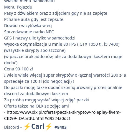
Własne menu bankomatu
Menu Pojazdu
Pasy z dźwiękiem oraz z zdjęciem gdy nie są zapięte
Pchanie auta gdy jest zepsute
Dowód i wizytówka w eq
Sprzedawanie narko NPC
GPS i nazwy ulic tylko w samochodzi
Wysoka optymalizacja u mnie 80 FPS ( GTX 1050 ti, i5 7400)
(wszystkie skrypty spolszczone)
(w paczce brak addonów, ale za dodatkowym kosztem moge
dodać)
Cena 90-100 zł
I wiele wiele więcej super skryptów o łącznej wartości 200 zł a
sprzedaje za 120 zł (do negocjacji) !
Do paczki mogę także dodać skonfigurowany profesjonalnie
discord za dodatkowym kosztem
Za prośbą mogę wysłać więcej zdjęć paczki
Oferta takze na OLX ze zdjęciami
-
https://www.olx.pl/oferta/paczka-skryptow-roleplay-fivem-
CID99-IDA5rdU.html#d9324a0dcf
Carl
⚡
⚡
Discord -
#8403