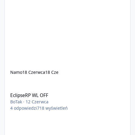
Namo
18 Czerwca
18 Cze
EclipseRP WL OFF
EclipseRP WL OFF
BoTak
·
12 Czerwca
4
odpowiedzi
718
wyświetleń