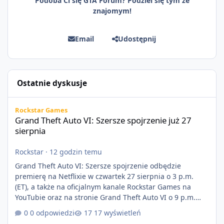
Podoba Ci się GTA Forum? Podziel się tym ze
znajomym!
Email
Udostępnij
Ostatnie dyskusje
Grand Theft Auto VI: Szersze spojrzenie już 27 sierpnia
Rockstar Games
Grand Theft Auto VI: Szersze spojrzenie już 27
sierpnia
Rockstar
·
12 godzin temu
Grand Theft Auto VI: Szersze spojrzenie odbędzie
premierę na Netflixie w czwartek 27 sierpnia o 3 p.m.
(ET), a także na oficjalnym kanale Rockstar Games na
YouTubie oraz na stronie Grand Theft Auto VI o 9 p.m.
(ET) 27 sierpnia. https://netflix.com/GTAVI Grand Theft
0 odpowiedzi
17 wyświetleń
Auto VI będzie dostępne 19 listopada na PlayStation 5