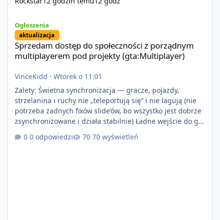
Rockstar
12 godzin temu
12 godz
Sprzedam dostęp do społeczności z porządnym multiplayerem pod
Ogłoszenia
aktualizacja
Sprzedam dostęp do społeczności z porządnym
multiplayerem pod projekty (gta:Multiplayer)
VinceKidd
·
Wtorek o 11:01
Zalety: Świetna synchronizacja — gracze, pojazdy,
strzelanina i ruchy nie „teleportują się” i nie lagują (nie
potrzeba żadnych fixów slide’ów, bo wszystko jest dobrze
zsynchronizowane i działa stabilnie) Ładne wejście do gry
+ solidny antycheat na poziomie multiplayera Wygodne
0 odpowiedzi
70 wyświetleń
pisanie własnych modów i skryptów (wsparcie C# / JS /
C++ lub możliwość napisania własnego modułu) Cena:
200$ Kontakt: Discord — vincekidd Telegram —
xvincekidd Wideo demonstracyjne:
https://youtu.be/8IrdoG8iFz4