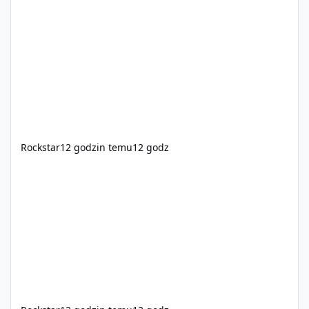
oraz Xbox Series X|S. Zamów przed premierą na stronie
https://www.rockstargames.com/VI.
Rockstar
12 godzin temu
12 godz