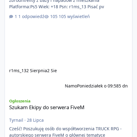
zbrodni/elity z bazy i napadów z mieszkania
Platforma:Ps5 Wiek: +18 Psn: r1ms_13 Pisać pv
1 odpowiedź
105 wyświetleń
r1ms_13
2 Sierpnia
2 Sie
Namo
Poniedziałek o 09:58
5 dn
Szukam Ekipy do serwera FiveM
Ogłoszenia
Szukam Ekipy do serwera FiveM
Tyrnail
·
28 Lipca
Cześć! Poszukuję osób do współtworzenia TRUCK RPG -
autorskiego serwera FiveM o głównej tematyce