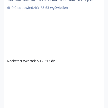
(ET) 27 sierpnia. https://netflix.com/GTAVI Grand Theft
0 odpowiedzi
63 wyświetleń
Auto VI będzie dostępne 19 listopada na PlayStation 5
oraz Xbox Series X|S. Zamów przed premierą na stronie
https://www.rockstargames.com/VI.
Rockstar
Czwartek o 12:31
2 dn