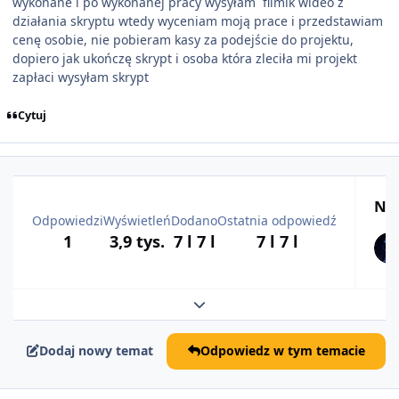
wykonane i po wykonanej pracy wysyłam filmik wideo z
działania skryptu wtedy wyceniam moją prace i przedstawiam
cenę osobie, nie pobieram kasy za podejście do projektu,
dopiero jak ukończę skrypt i osoba która zleciła mi projekt
zapłaci wysyłam skrypt
Cytuj
Naj
Odpowiedzi
Wyświetleń
Dodano
Ostatnia odpowiedź
1
3,9 tys.
7 l
7 l
7 l
7 l
Rozwiń podsumowanie tematu
Dodaj nowy temat
Odpowiedz w tym temacie
comment_52138