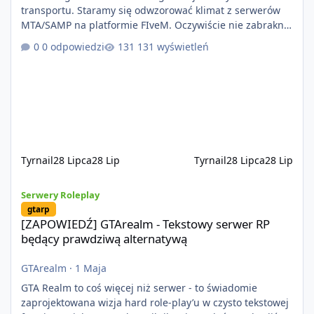
transportu. Staramy się odwzorować klimat z serwerów
MTA/SAMP na platformie FIveM. Oczywiście nie zabraknie
kontentu dla graczy którzy chcą robić coś innego niż
0 odpowiedzi
131 wyświetleń
jeździć ciężarówką. Projekt tworzony jest od podstaw z
naciskiem na jakość wykonania, bezpieczeństwo,
optymalizację oraz długoterminowy rozwój. Nie bazujemy
na przypadkowo pobranych skryptach większość
systemów powstaje pod potrzeby serwer
Tyrnail
28 Lipca
28 Lip
Tyrnail
28 Lipca
28 Lip
[ZAPOWIEDŹ] GTArealm - Tekstowy serwer RP będący prawdziwą
Serwery Roleplay
gtarp
[ZAPOWIEDŹ] GTArealm - Tekstowy serwer RP
będący prawdziwą alternatywą
GTArealm
·
1 Maja
GTA Realm to coś więcej niż serwer - to świadomie
zaprojektowana wizja hard role-play’u w czysto tekstowej