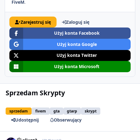
FiveM
.
Zarejestruj się
Zaloguj się
Użyj konta Facebook
Użyj konta Google
Użyj konta Twitter
Użyj konta Microsoft
Sprzedam Skrypty
sprzedam
fivem
gta
gtarp
skrypt
Udostępnij
Obserwujący
comment_52068