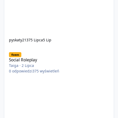
pyskaty2137
5 Lipca
5 Lip
Social Roleplay
fivem
Social Roleplay
Taiga
·
2 Lipca
0
odpowiedzi
375
wyświetleń