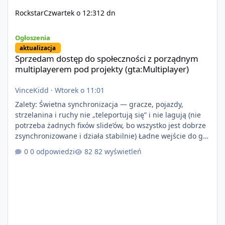
Rockstar
Czwartek o 12:31
2 dn
Sprzedam dostęp do społeczności z porządnym multiplayerem pod
Ogłoszenia
aktualizacja
Sprzedam dostęp do społeczności z porządnym
multiplayerem pod projekty (gta:Multiplayer)
VinceKidd
·
Wtorek o 11:01
Zalety: Świetna synchronizacja — gracze, pojazdy,
strzelanina i ruchy nie „teleportują się” i nie lagują (nie
potrzeba żadnych fixów slide’ów, bo wszystko jest dobrze
zsynchronizowane i działa stabilnie) Ładne wejście do gry
+ solidny antycheat na poziomie multiplayera Wygodne
0 odpowiedzi
82 wyświetleń
pisanie własnych modów i skryptów (wsparcie C# / JS /
C++ lub możliwość napisania własnego modułu) Cena:
200$ Kontakt: Discord — vincekidd Telegram —
xvincekidd Wideo demonstracyjne:
https://youtu.be/8IrdoG8iFz4