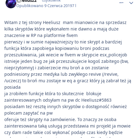
Heeliusz2
Użytkownik
Opublikowano
9 Czerwca 2019
7 l
Witam z tej strony Heeliusz mam mianowicie na sprzedasz
kilka skryptów które wykonałem nie dawno a mają duże
znaczenie w RP na platformie fivem
pierwszy i w sumie najważniejszy to nie skrypt a bardziej
funkcja która zapobiega kopiowaniu broni podczas
przeszukiwania, jak wiecie w fivem w skrypcie esx_policejob
istnieje jeden bug ze jak przeszukujecie kogoś zabitego (bw,
nieprzytomny) i zabierzecie mu broń a on zostanie
podniesiony przez medyka lub zwykłego revive (/revive,
/uczecz) to broń mu zostaje w eq a gracz który ją zabrał też ją
posiada
ja zrobiłem funkcje która to skutecznie blokuje
zainteresowanych odsyłam na pw dc Heeliusz#5863
posiadam też resztę innych skryptów o dostępność również
polecam zapytać na pw
oferuje też skrypty na zamówienie. To znaczy ze osoba
zainteresowana taką usługą przedstawia mi projekt ja mowie
czy dam rade takie coś wykonać podaje czas kiedy będzie