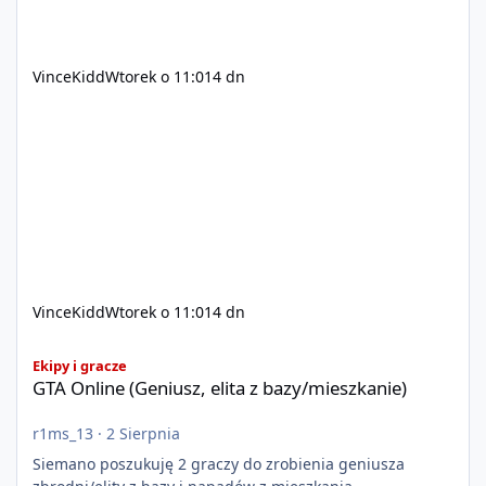
VinceKidd
Wtorek o 11:01
4 dn
VinceKidd
Wtorek o 11:01
4 dn
GTA Online (Geniusz, elita z bazy/mieszkanie)
Ekipy i gracze
GTA Online (Geniusz, elita z bazy/mieszkanie)
r1ms_13
·
2 Sierpnia
Siemano poszukuję 2 graczy do zrobienia geniusza