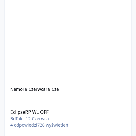
Namo
18 Czerwca
18 Cze
EclipseRP WL OFF
EclipseRP WL OFF
BoTak
·
12 Czerwca
4
odpowiedzi
728
wyświetleń