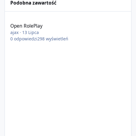
Podobna zawartość
Open RolePlay
Open RolePlay
ajax
·
13 Lipca
0
odpowiedzi
298
wyświetleń