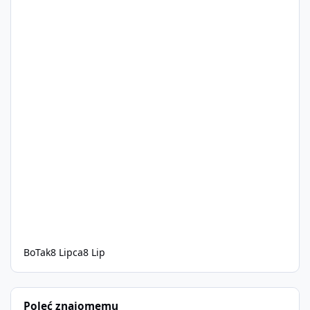
BoTak
8 Lipca
8 Lip
Poleć znajomemu