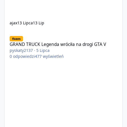
ajax
13 Lipca
13 Lip
GRAND TRUCK Legenda wróciła na drogi GTA V
fivem
GRAND TRUCK Legenda wróciła na drogi GTA V
pyskaty2137
·
5 Lipca
0
odpowiedzi
477
wyświetleń