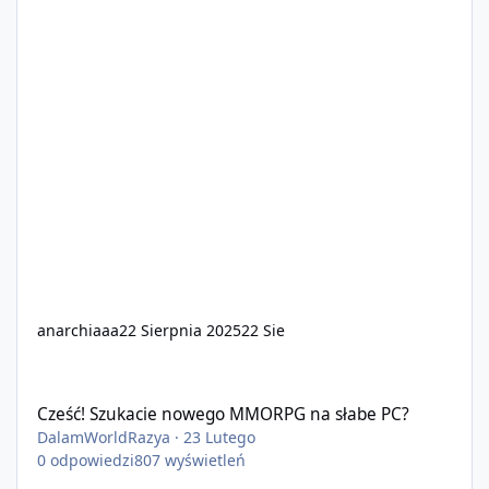
anarchiaaa
22 Sierpnia 2025
22 Sie
Cześć! Szukacie nowego MMORPG na słabe PC?
Cześć! Szukacie nowego MMORPG na słabe PC?
DalamWorldRazya
·
23 Lutego
0
odpowiedzi
807
wyświetleń