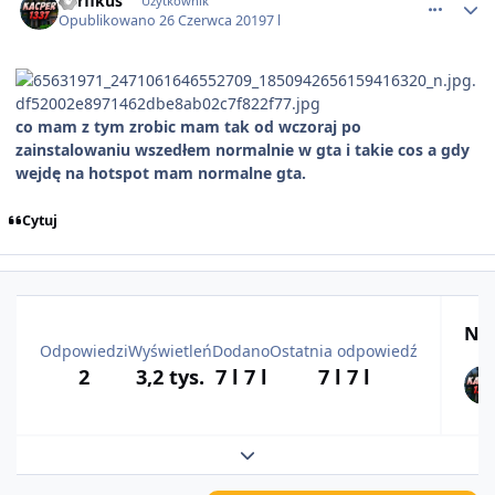
nerfikus
Użytkownik
Opublikowano
26 Czerwca 2019
7 l
co mam z tym zrobic mam tak od wczoraj po
zainstalowaniu wszedłem normalnie w gta i takie cos a gdy
wejdę na hotspot mam normalne gta.
Cytuj
Naj
Odpowiedzi
Wyświetleń
Dodano
Ostatnia odpowiedź
2
3,2 tys.
7 l
7 l
7 l
7 l
Rozwiń podsumowanie tematu