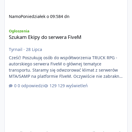
Namo
Poniedziałek o 09:58
4 dn
Szukam Ekipy do serwera FiveM
Ogłoszenia
Szukam Ekipy do serwera FiveM
Tyrnail
·
28 Lipca
Cześć! Poszukuję osób do współtworzenia TRUCK RPG -
autorskiego serwera FiveM o głównej tematyce
transportu. Staramy się odwzorować klimat z serwerów
MTA/SAMP na platformie FIveM. Oczywiście nie zabraknie
kontentu dla graczy którzy chcą robić coś innego niż
0 odpowiedzi
129 wyświetleń
jeździć ciężarówką. Projekt tworzony jest od podstaw z
naciskiem na jakość wykonania, bezpieczeństwo,
optymalizację oraz długoterminowy rozwój. Nie bazujemy
na przypadkowo pobranych skryptach większość
systemów powstaje pod potrzeby serwer