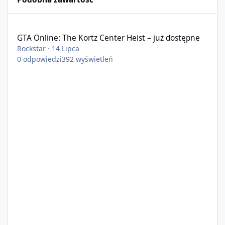
GTA Online: The Kortz Center Heist – już dostępne
GTA Online: The Kortz Center Heist – już dostępne
Rockstar
·
14 Lipca
0
odpowiedzi
392
wyświetleń