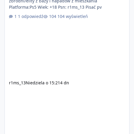
zbrodni/elity z bazy i napadów z mieszkania
Platforma:Ps5 Wiek: +18 Psn: r1ms_13 Pisać pv
1 odpowiedź
104 wyświetleń
r1ms_13
Niedziela o 15:21
4 dn