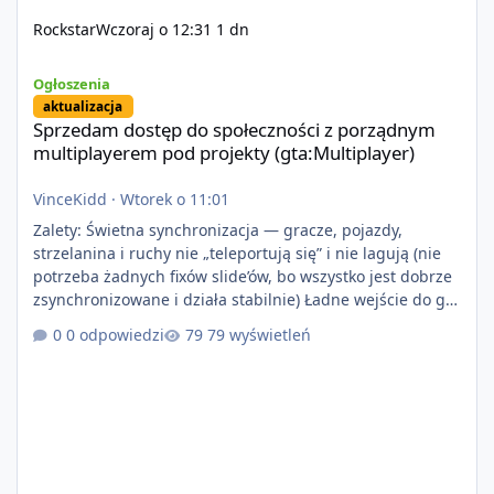
Rockstar
Wczoraj o 12:31
1 dn
Sprzedam dostęp do społeczności z porządnym multiplayerem pod
Ogłoszenia
aktualizacja
Sprzedam dostęp do społeczności z porządnym
multiplayerem pod projekty (gta:Multiplayer)
VinceKidd
·
Wtorek o 11:01
Zalety: Świetna synchronizacja — gracze, pojazdy,
strzelanina i ruchy nie „teleportują się” i nie lagują (nie
potrzeba żadnych fixów slide’ów, bo wszystko jest dobrze
zsynchronizowane i działa stabilnie) Ładne wejście do gry
+ solidny antycheat na poziomie multiplayera Wygodne
0 odpowiedzi
79 wyświetleń
pisanie własnych modów i skryptów (wsparcie C# / JS /
C++ lub możliwość napisania własnego modułu) Cena:
200$ Kontakt: Discord — vincekidd Telegram —
xvincekidd Wideo demonstracyjne:
https://youtu.be/8IrdoG8iFz4