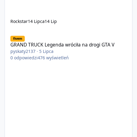
Rockstar
14 Lipca
14 Lip
GRAND TRUCK Legenda wróciła na drogi GTA V
fivem
GRAND TRUCK Legenda wróciła na drogi GTA V
pyskaty2137
·
5 Lipca
0
odpowiedzi
476
wyświetleń