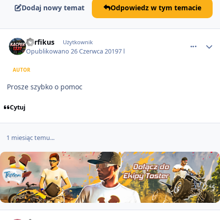
Dodaj nowy temat
Odpowiedz w tym temacie
comment_52303
nerfikus
Użytkownik
Opublikowano
26 Czerwca 2019
7 l
AUTOR
Prosze szybko o pomoc
Cytuj
1 miesiąc temu...
comment_52951