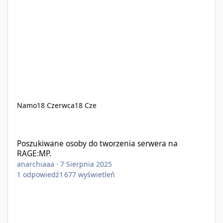
Namo
18 Czerwca
18 Cze
Poszukiwane osoby do tworzenia serwera na RAGE:MP.
Poszukiwane osoby do tworzenia serwera na
RAGE:MP.
anarchiaaa
·
7 Sierpnia 2025
1
odpowiedź
1 677
wyświetleń