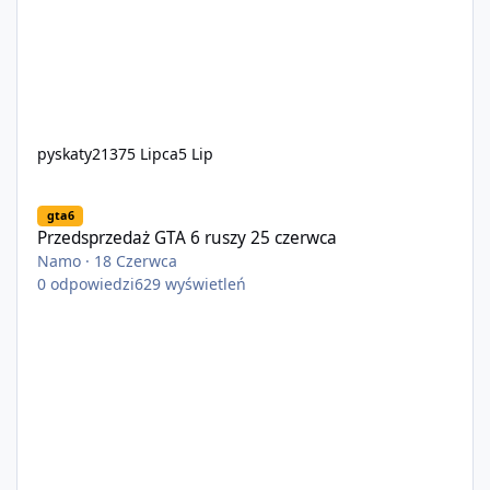
pyskaty2137
5 Lipca
5 Lip
Przedsprzedaż GTA 6 ruszy 25 czerwca
gta6
Przedsprzedaż GTA 6 ruszy 25 czerwca
Namo
·
18 Czerwca
0
odpowiedzi
629
wyświetleń