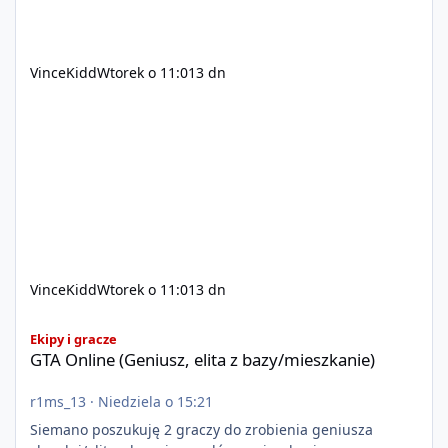
VinceKidd
Wtorek o 11:01
3 dn
VinceKidd
Wtorek o 11:01
3 dn
GTA Online (Geniusz, elita z bazy/mieszkanie)
Ekipy i gracze
GTA Online (Geniusz, elita z bazy/mieszkanie)
r1ms_13
·
Niedziela o 15:21
Siemano poszukuję 2 graczy do zrobienia geniusza