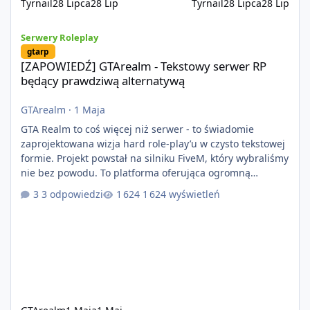
Tyrnail
28 Lipca
28 Lip
Tyrnail
28 Lipca
28 Lip
[ZAPOWIEDŹ] GTArealm - Tekstowy serwer RP będący prawdziwą
Serwery Roleplay
gtarp
[ZAPOWIEDŹ] GTArealm - Tekstowy serwer RP
będący prawdziwą alternatywą
GTArealm
·
1 Maja
GTA Realm to coś więcej niż serwer - to świadomie
zaprojektowana wizja hard role-play’u w czysto tekstowej
formie. Projekt powstał na silniku FiveM, który wybraliśmy
nie bez powodu. To platforma oferująca ogromną
elastyczność i znacznie szybszy rozwój systemów niż w
3 odpowiedzi
1 624 wyświetleń
przypadku innych rozwiązań. Usprawniona
synchronizacja klient-serwer eliminuje problemy znane z
przeszłości i jasno pokazuje, że nowoczesne podejście
technologiczne może iść w parze ze stabilnością. Co
istotne, FiveM pozostaje jedyną