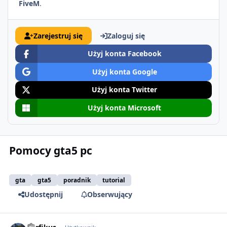
FiveM
.
Zarejestruj się
Zaloguj się
Użyj konta Facebook
Użyj konta Google
Użyj konta Twitter
Użyj konta Microsoft
Pomocy gta5 pc
gta
gta5
poradnik
tutorial
Udostępnij
Obserwujący
comment_52301