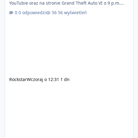
YouTubie oraz na stronie Grand Theft Auto VI o 9 p.m.
(ET) 27 sierpnia. https://netflix.com/GTAVI Grand Theft
0 odpowiedzi
56 wyświetleń
Auto VI będzie dostępne 19 listopada na PlayStation 5
oraz Xbox Series X|S. Zamów przed premierą na stronie
https://www.rockstargames.com/VI.
Rockstar
Wczoraj o 12:31
1 dn