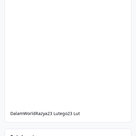
DalamWorldRazya
23 Lutego
23 Lut