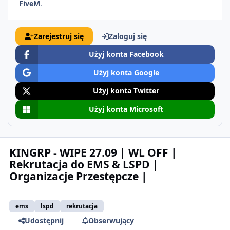
FiveM
.
Zarejestruj się
Zaloguj się
Użyj konta Facebook
Użyj konta Google
Użyj konta Twitter
Użyj konta Microsoft
KINGRP - WIPE 27.09 | WL OFF |
Rekrutacja do EMS & LSPD |
Organizacje Przestępcze |
ems
lspd
rekrutacja
Udostępnij
Obserwujący