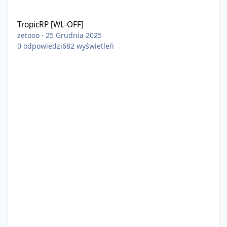
TropicRP [WL-OFF]
TropicRP [WL-OFF]
zetooo
·
25 Grudnia 2025
0
odpowiedzi
682
wyświetleń