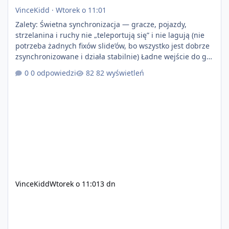
VinceKidd
·
Wtorek o 11:01
Zalety: Świetna synchronizacja — gracze, pojazdy,
strzelanina i ruchy nie „teleportują się” i nie lagują (nie
potrzeba żadnych fixów slide’ów, bo wszystko jest dobrze
zsynchronizowane i działa stabilnie) Ładne wejście do gry
+ solidny antycheat na poziomie multiplayera Wygodne
0 odpowiedzi
82 wyświetleń
pisanie własnych modów i skryptów (wsparcie C# / JS /
C++ lub możliwość napisania własnego modułu) Cena:
200$ Kontakt: Discord — vincekidd Telegram —
xvincekidd Wideo demonstracyjne:
https://youtu.be/8IrdoG8iFz4
VinceKidd
Wtorek o 11:01
3 dn