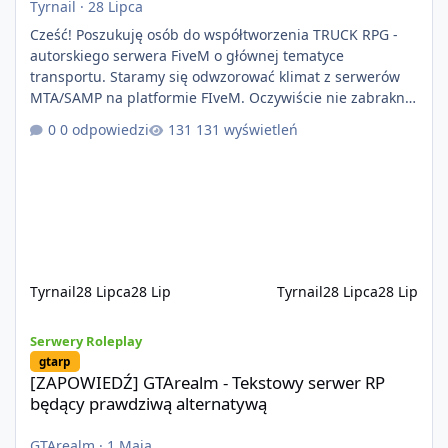
Tyrnail
·
28 Lipca
Cześć! Poszukuję osób do współtworzenia TRUCK RPG -
autorskiego serwera FiveM o głównej tematyce
transportu. Staramy się odwzorować klimat z serwerów
MTA/SAMP na platformie FIveM. Oczywiście nie zabraknie
kontentu dla graczy którzy chcą robić coś innego niż
0 odpowiedzi
131 wyświetleń
jeździć ciężarówką. Projekt tworzony jest od podstaw z
naciskiem na jakość wykonania, bezpieczeństwo,
optymalizację oraz długoterminowy rozwój. Nie bazujemy
na przypadkowo pobranych skryptach większość
systemów powstaje pod potrzeby serwer
Tyrnail
28 Lipca
28 Lip
Tyrnail
28 Lipca
28 Lip
[ZAPOWIEDŹ] GTArealm - Tekstowy serwer RP będący prawdziwą
Serwery Roleplay
gtarp
[ZAPOWIEDŹ] GTArealm - Tekstowy serwer RP
będący prawdziwą alternatywą
GTArealm
·
1 Maja