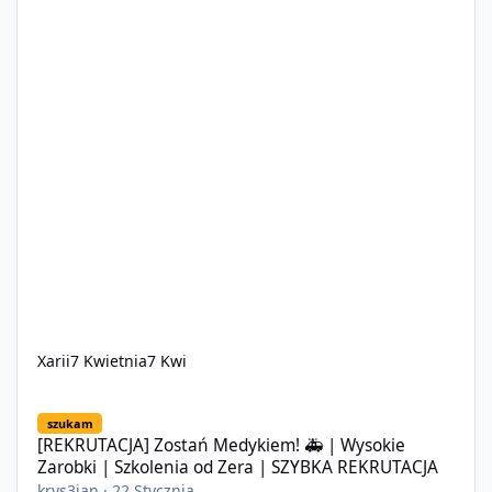
Xarii
7 Kwietnia
7 Kwi
[REKRUTACJA] Zostań Medykiem! 🚑 | Wysokie Zarobki | Szkole
szukam
[REKRUTACJA] Zostań Medykiem! 🚑 | Wysokie
Zarobki | Szkolenia od Zera | SZYBKA REKRUTACJA
krys3ian
·
22 Stycznia