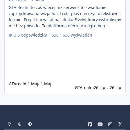
GTA Realm to coś więcej niż serwer - to świadomie
zaprojektowana wizja hard role-play’u w czysto tekstowej
formie. Projekt powstał na silniku FiveM, który wybraliśmy
nie bez powodu. To platforma oferująca ogromną
elastyczność i znacznie szybszy rozwój systemów niż w
3 odpowiedzi
1 630 wyświetleń
przypadku innych rozwiązań. Usprawniona
synchronizacja klient-serwer eliminuje problemy znane z
przeszłości i jasno pokazuje, że nowoczesne podejście
technologiczne może iść w parze ze stabilnością. Co
istotne, FiveM pozostaje jedyną
GTArealm
1 Maja
1 Maj
GTArealm
26 Lipca
26 Lip
Tryb jasny
Tryb ciemny
Preferencje systemowe
f
y
i
x
a
o
n