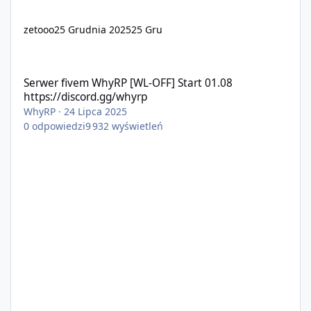
zetooo
25 Grudnia 2025
25 Gru
Serwer fivem WhyRP [WL-OFF] Start 01.08 https://discord.gg/wh
Serwer fivem WhyRP [WL-OFF] Start 01.08
https://discord.gg/whyrp
WhyRP
·
24 Lipca 2025
0
odpowiedzi
9 932
wyświetleń