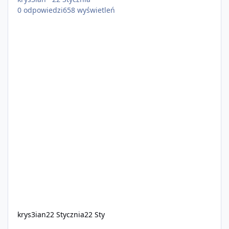
0
odpowiedzi
658
wyświetleń
krys3ian
22 Stycznia
22 Sty