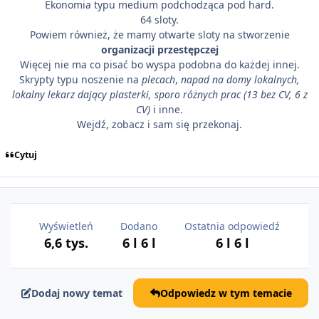
Ekonomia typu medium podchodząca pod hard.
64 sloty.
Powiem również, że mamy otwarte sloty na stworzenie
organizacji przestępczej
Więcej nie ma co pisać bo wyspa podobna do każdej innej.
Skrypty typu noszenie na
plecach
,
napad na domy lokalnych,
lokalny lekarz dający plasterki, sporo różnych prac (13 bez CV, 6 z
CV)
i inne.
Wejdź, zobacz i sam się przekonaj.
Cytuj
Wyświetleń
Dodano
Ostatnia odpowiedź
6,6 tys.
6 l
6 l
6 l
6 l
Dodaj nowy temat
Odpowiedz w tym temacie