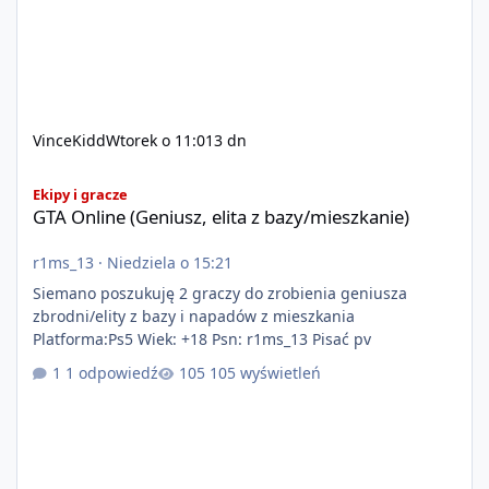
VinceKidd
Wtorek o 11:01
3 dn
GTA Online (Geniusz, elita z bazy/mieszkanie)
Ekipy i gracze
GTA Online (Geniusz, elita z bazy/mieszkanie)
r1ms_13
·
Niedziela o 15:21
Siemano poszukuję 2 graczy do zrobienia geniusza
zbrodni/elity z bazy i napadów z mieszkania
Platforma:Ps5 Wiek: +18 Psn: r1ms_13 Pisać pv
1 odpowiedź
105 wyświetleń