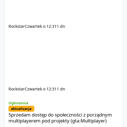
Rockstar
Czwartek o 12:31
1 dn
Rockstar
Czwartek o 12:31
1 dn
Sprzedam dostęp do społeczności z porządnym multiplayerem pod
Ogłoszenia
aktualizacja
Sprzedam dostęp do społeczności z porządnym
multiplayerem pod projekty (gta:Multiplayer)