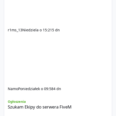
r1ms_13
Niedziela o 15:21
5 dn
Namo
Poniedziałek o 09:58
4 dn
Szukam Ekipy do serwera FiveM
Ogłoszenia
Szukam Ekipy do serwera FiveM