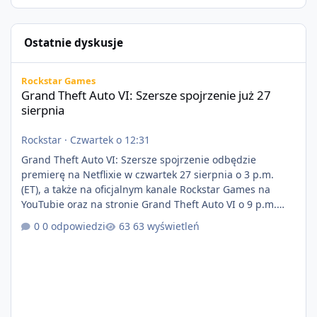
Ostatnie dyskusje
Grand Theft Auto VI: Szersze spojrzenie już 27 sierpnia
Rockstar Games
Grand Theft Auto VI: Szersze spojrzenie już 27
sierpnia
Rockstar
·
Czwartek o 12:31
Grand Theft Auto VI: Szersze spojrzenie odbędzie
premierę na Netflixie w czwartek 27 sierpnia o 3 p.m.
(ET), a także na oficjalnym kanale Rockstar Games na
YouTubie oraz na stronie Grand Theft Auto VI o 9 p.m.
(ET) 27 sierpnia. https://netflix.com/GTAVI Grand Theft
0 odpowiedzi
63 wyświetleń
Auto VI będzie dostępne 19 listopada na PlayStation 5
oraz Xbox Series X|S. Zamów przed premierą na stronie
https://www.rockstargames.com/VI.