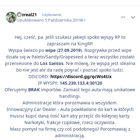
comment_53953
thereal21
Użytkownik
Opublikowano
5 Października 2019
6 l
Hej, cześć, pa. Jeśli szukasz jakiejś spoko wyspy RP to
zapraszam na KingRP.
Wyspa świeżo po
wipe
(
27.09.2019
). Rozgrywka przed wipe
działa się w Paleto/Sandy/Grapeseed a teraz wszystko zostało
przeniesione do
Los Santos
. Nie mówię, że wyspa jest idealna
bo nie jest ale da radę pograć i poznać spoko ludzi.
DISCORD:
https://discord.gg/qcWs4Ux
IP WYSPY:
145.239.133.4:30120
Oferujemy
BRAK
importów. Zamiast tego auta mają unikatowe
handlingi.
Administracje która porozmawia o wszystkim.
Innowacyjny Car Dealer - Auta powkładane do kart w których
musisz kupić daną ilość kart aby przejść do kolejnej karty.
Narkotyki, frakcje rządowe, rzecz oczywista.
Masz pomysł na firmę czy coś podobnego? Porozmawiaj z
administracją.