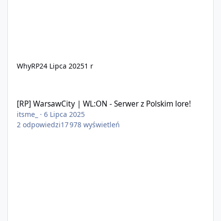
WhyRP
24 Lipca 2025
1 r
[RP] WarsawCity | WL:ON - Serwer z Polskim lore!
[RP] WarsawCity | WL:ON - Serwer z Polskim lore!
itsme_
·
6 Lipca 2025
2
odpowiedzi
17 978
wyświetleń