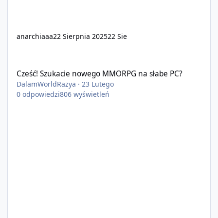
anarchiaaa
22 Sierpnia 2025
22 Sie
Cześć! Szukacie nowego MMORPG na słabe PC?
Cześć! Szukacie nowego MMORPG na słabe PC?
DalamWorldRazya
·
23 Lutego
0
odpowiedzi
806
wyświetleń