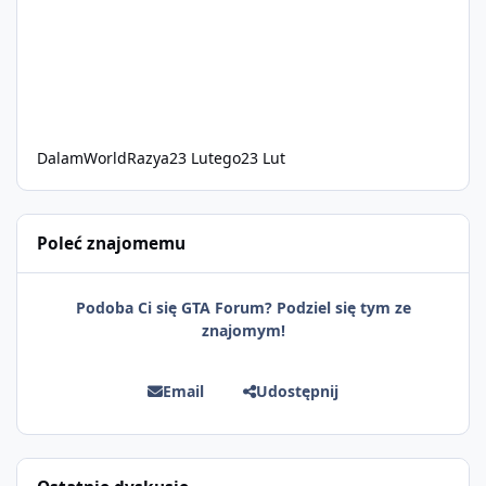
DalamWorldRazya
23 Lutego
23 Lut
Poleć znajomemu
Podoba Ci się GTA Forum? Podziel się tym ze
znajomym!
Email
Udostępnij