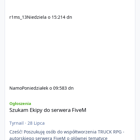
r1ms_13
Niedziela o 15:21
4 dn
Namo
Poniedziałek o 09:58
3 dn
Szukam Ekipy do serwera FiveM
Ogłoszenia
Szukam Ekipy do serwera FiveM
Tyrnail
·
28 Lipca
Cześć! Poszukuję osób do współtworzenia TRUCK RPG -
autorskiego serwera FiveM o głównej tematyce