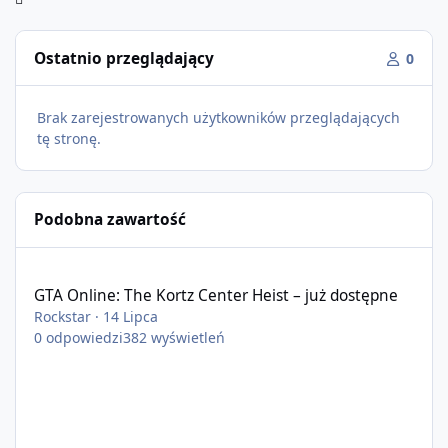
Ostatnio przeglądający
0
Brak zarejestrowanych użytkowników przeglądających
tę stronę.
Podobna zawartość
GTA Online: The Kortz Center Heist – już dostępne
GTA Online: The Kortz Center Heist – już dostępne
Rockstar
·
14 Lipca
0
odpowiedzi
382
wyświetleń