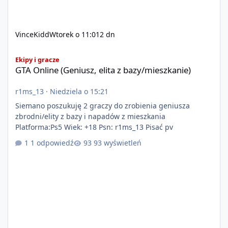
VinceKidd
Wtorek o 11:01
2 dn
GTA Online (Geniusz, elita z bazy/mieszkanie)
Ekipy i gracze
GTA Online (Geniusz, elita z bazy/mieszkanie)
r1ms_13
·
Niedziela o 15:21
Siemano poszukuję 2 graczy do zrobienia geniusza
zbrodni/elity z bazy i napadów z mieszkania
Platforma:Ps5 Wiek: +18 Psn: r1ms_13 Pisać pv
1 odpowiedź
93 wyświetleń