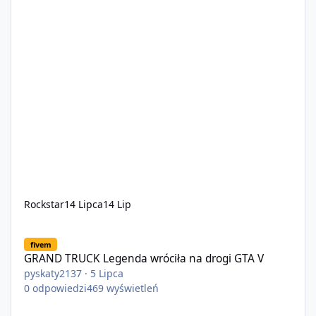
Rockstar
14 Lipca
14 Lip
GRAND TRUCK Legenda wróciła na drogi GTA V
fivem
GRAND TRUCK Legenda wróciła na drogi GTA V
pyskaty2137
·
5 Lipca
0
odpowiedzi
469
wyświetleń