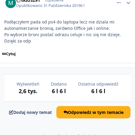
MARIUSZ91
Użytkownik
Opublikowano
31 Października 2019
6 l
Podłączyłem pada od ps4 do laptopa lecz nie dziala mi
autonamierzanie bronią, zarówno Office jak i online.
Po wyborze broni postać odrazu celuje i nic się nie dzieje.
Dzięki za odp
Cytuj
Wyświetleń
Dodano
Ostatnia odpowiedź
2,6 tys.
6 l
6 l
6 l
6 l
Dodaj nowy temat
Odpowiedz w tym temacie