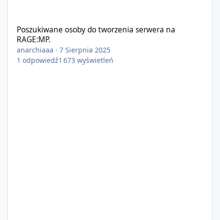
Poszukiwane osoby do tworzenia serwera na RAGE:MP.
Poszukiwane osoby do tworzenia serwera na
RAGE:MP.
anarchiaaa
·
7 Sierpnia 2025
1
odpowiedź
1 673
wyświetleń