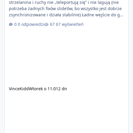
strzelanina i ruchy nie „teleportują się” i nie lagują (nie
potrzeba żadnych fixów slide’ów, bo wszystko jest dobrze
zsynchronizowane i działa stabilnie) Ładne wejście do gry
+ solidny antycheat na poziomie multiplayera Wygodne
0 odpowiedzi
67 wyświetleń
pisanie własnych modów i skryptów (wsparcie C# / JS /
C++ lub możliwość napisania własnego modułu) Cena:
200$ Kontakt: Discord — vincekidd Telegram —
xvincekidd Wideo demonstracyjne:
https://youtu.be/8IrdoG8iFz4
VinceKidd
Wtorek o 11:01
2 dn