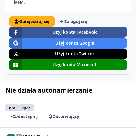
FiveM
.
Zarejestruj się
Zaloguj się
Użyj konta Facebook
Użyj konta Google
Użyj konta Twitter
Użyj konta Microsoft
Nie działa autonamierzanie
gta
gta5
Udostępnij
Obserwujący
comment_54286