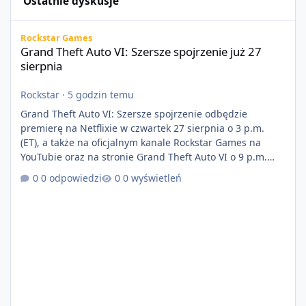
Ostatnie dyskusje
Grand Theft Auto VI: Szersze spojrzenie już 27 sierpnia
Rockstar Games
Grand Theft Auto VI: Szersze spojrzenie już 27
sierpnia
Rockstar
·
5 godzin temu
Grand Theft Auto VI: Szersze spojrzenie odbędzie
premierę na Netflixie w czwartek 27 sierpnia o 3 p.m.
(ET), a także na oficjalnym kanale Rockstar Games na
YouTubie oraz na stronie Grand Theft Auto VI o 9 p.m.
(ET) 27 sierpnia. https://netflix.com/GTAVI Grand Theft
0 odpowiedzi
0 wyświetleń
Auto VI będzie dostępne 19 listopada na PlayStation 5
oraz Xbox Series X|S. Zamów przed premierą na stronie
https://www.rockstargames.com/VI.