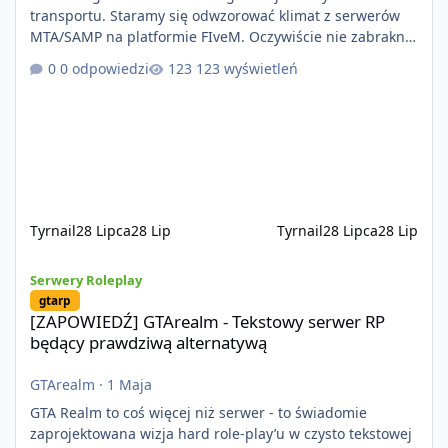
transportu. Staramy się odwzorować klimat z serwerów
MTA/SAMP na platformie FIveM. Oczywiście nie zabraknie
kontentu dla graczy którzy chcą robić coś innego niż
0 odpowiedzi
123 wyświetleń
jeździć ciężarówką. Projekt tworzony jest od podstaw z
naciskiem na jakość wykonania, bezpieczeństwo,
optymalizację oraz długoterminowy rozwój. Nie bazujemy
na przypadkowo pobranych skryptach większość
systemów powstaje pod potrzeby serwer
Tyrnail
28 Lipca
28 Lip
Tyrnail
28 Lipca
28 Lip
[ZAPOWIEDŹ] GTArealm - Tekstowy serwer RP będący prawdziwą
Serwery Roleplay
gtarp
[ZAPOWIEDŹ] GTArealm - Tekstowy serwer RP
będący prawdziwą alternatywą
GTArealm
·
1 Maja
GTA Realm to coś więcej niż serwer - to świadomie
zaprojektowana wizja hard role-play’u w czysto tekstowej