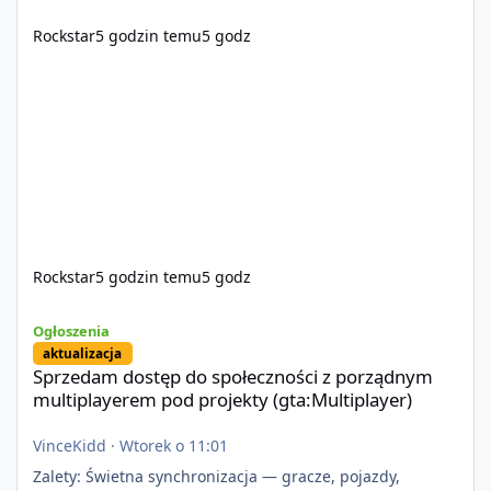
Rockstar
5 godzin temu
5 godz
Rockstar
5 godzin temu
5 godz
Sprzedam dostęp do społeczności z porządnym multiplayerem pod
Ogłoszenia
aktualizacja
Sprzedam dostęp do społeczności z porządnym
multiplayerem pod projekty (gta:Multiplayer)
VinceKidd
·
Wtorek o 11:01
Zalety: Świetna synchronizacja — gracze, pojazdy,