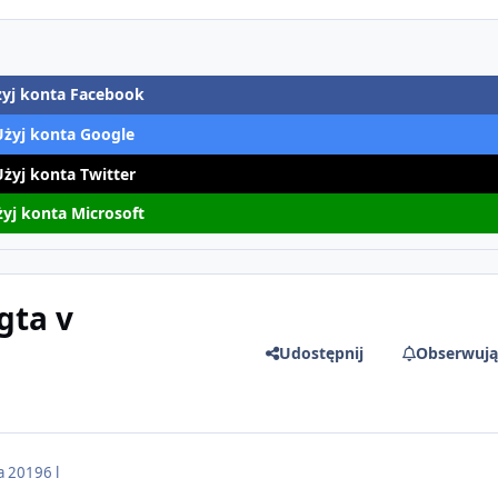
yj konta Facebook
Użyj konta Google
Użyj konta Twitter
yj konta Microsoft
gta v
Udostępnij
Obserwują
a 2019
6 l