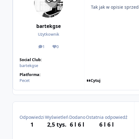
Tak jak w opisie sprzed
bartekgse
Użytkownik
1
0
odpowiedzi
Reputacja
Social Club:
bartekgse
Platforma:
Cytuj
Pecet
Odpowiedzi
Wyświetleń
Dodano
Ostatnia odpowiedź
1
2,5 tys.
6 l
6 l
6 l
6 l