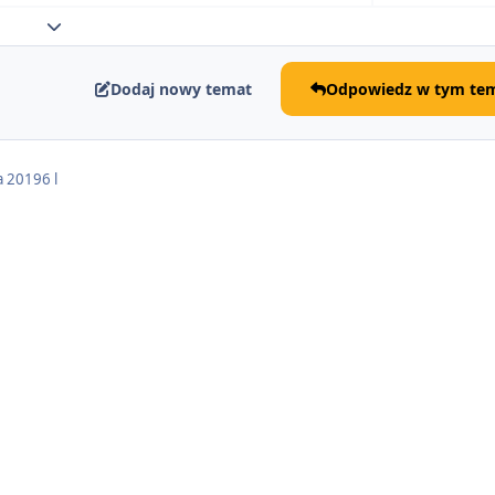
Rozwiń podsumowanie tematu
Dodaj nowy temat
Odpowiedz w tym tem
a 2019
6 l