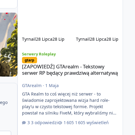
jest od podstaw z naciskiem na jakość
wykonania, bezpieczeństwo, optymalizację oraz
długoterminowy rozwój. Nie bazujemy na
przypadkowo pobranych skryptach większość
systemów powstaje pod potrzeby serwer
Tyrnail
28 Lipca
28 Lip
Tyrnail
28 Lipca
28 Lip
[ZAPOWIEDŹ] GTArealm - Tekstowy serwer RP będący praw
Serwery Roleplay
gtarp
[ZAPOWIEDŹ] GTArealm - Tekstowy
serwer RP będący prawdziwą alternatywą
GTArealm
·
1 Maja
GTA Realm to coś więcej niż serwer - to
świadomie zaprojektowana wizja hard role-
jego
play’u w czysto tekstowej formie. Projekt
powstał na silniku FiveM, który wybraliśmy nie
bez powodu. To platforma oferująca ogromną
3 odpowiedzi
1 605 wyświetleń
elastyczność i znacznie szybszy rozwój
systemów niż w przypadku innych rozwiązań.