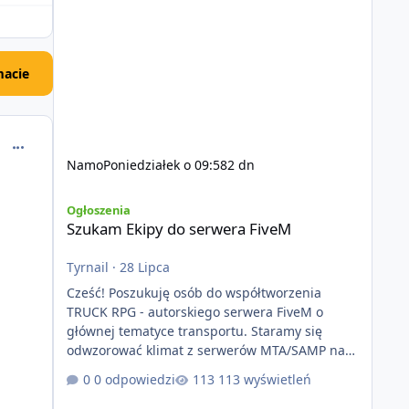
acie
comment_54760
Namo
Poniedziałek o 09:58
2 dn
Szukam Ekipy do serwera FiveM
Ogłoszenia
Szukam Ekipy do serwera FiveM
Tyrnail
·
28 Lipca
Cześć! Poszukuję osób do współtworzenia
TRUCK RPG - autorskiego serwera FiveM o
głównej tematyce transportu. Staramy się
odwzorować klimat z serwerów MTA/SAMP na
platformie FIveM. Oczywiście nie zabraknie
0 odpowiedzi
113 wyświetleń
kontentu dla graczy którzy chcą robić coś
innego niż jeździć ciężarówką. Projekt tworzony