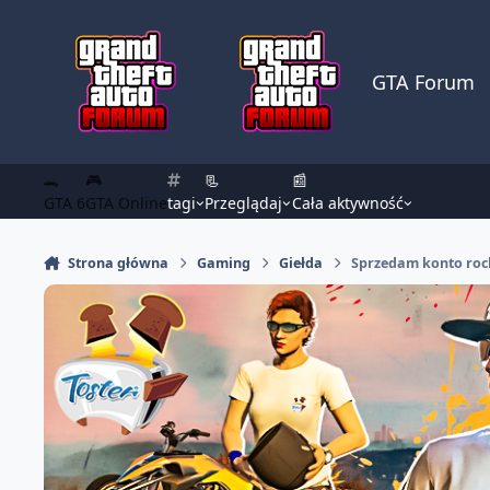
Skocz do zawartości
GTA Forum
🐊
🎮
📃
📰
GTA 6
GTA Online
tagi
Przeglądaj
Cała aktywność
Strona główna
Gaming
Giełda
Sprzedam konto rock