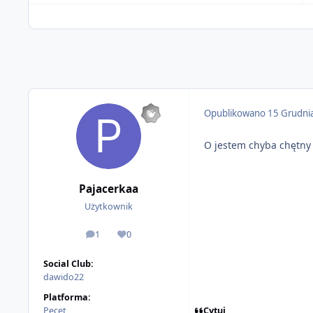
Opublikowano
15 Grudni
O jestem chyba chętny
Pajacerkaa
Użytkownik
1
0
odpowiedzi
Reputacja
Social Club:
dawido22
Platforma:
Cytuj
Pecet