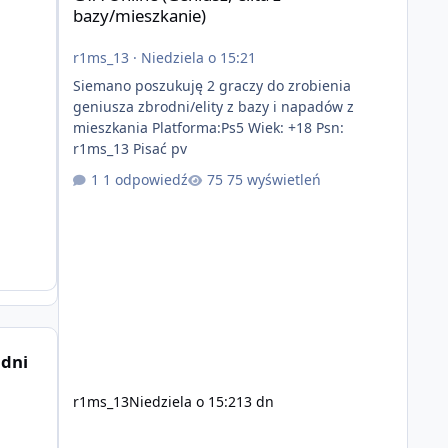
bazy/mieszkanie)
r1ms_13
·
Niedziela o 15:21
Siemano poszukuję 2 graczy do zrobienia
geniusza zbrodni/elity z bazy i napadów z
mieszkania Platforma:Ps5 Wiek: +18 Psn:
r1ms_13 Pisać pv
1 odpowiedź
75 wyświetleń
 dni
r1ms_13
Niedziela o 15:21
3 dn