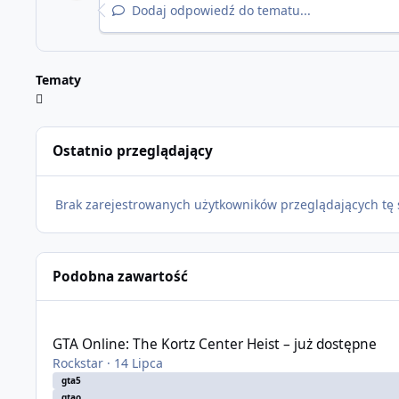
Dodaj odpowiedź do tematu...
Tematy
Ostatnio przeglądający
Brak zarejestrowanych użytkowników przeglądających tę 
Podobna zawartość
GTA Online: The Kortz Center Heist – już dostępne
GTA Online: The Kortz Center Heist – już dostępne
Rockstar
·
14 Lipca
gta5
gtao