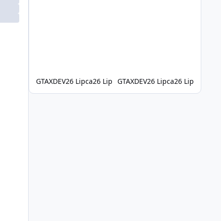
W tym przykładzie używam modelu basenu, ale
ta sama metoda sprawdzi się również w
przypadku wielu innych propów. W tym filmie:
Jak znaleźć i pobrać model 3D Jak
przekonwertować model GLB na prop do GTA V
/ FiveM Jak przetestować prop w grze Jak
napraw
GTAXDEV
26 Lipca
26 Lip
GTAXDEV
26 Lipca
26 Lip