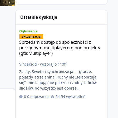
Ostatnie dyskusje
Sprzedam dostęp do społeczności z porządnym multiplayer
Ogłoszenia
aktualizacja
Sprzedam dostęp do społeczności z
porządnym multiplayerem pod projekty
(gta:Multiplayer)
VinceKidd
·
wczoraj o 11:01
Zalety: Świetna synchronizacja — gracze,
pojazdy, strzelanina i ruchy nie „teleportują
się” i nie lagują (nie potrzeba żadnych fixów
slide’ów, bo wszystko jest dobrze
zsynchronizowane i działa stabilnie) Ładne
0 odpowiedzi
54 wyświetleń
wejście do gry + solidny antycheat na poziomie
multiplayera Wygodne pisanie własnych
modów i skryptów (wsparcie C# / JS / C++ lub
możliwość napisania własnego modułu) Cena: