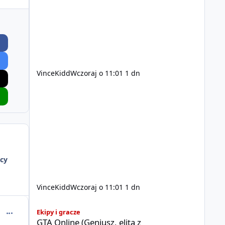
200$ Kontakt: Discord — vincekidd Telegram —
xvincekidd Wideo demonstracyjne:
https://youtu.be/8IrdoG8iFz4
VinceKidd
Wczoraj o 11:01
1 dn
cy
VinceKidd
Wczoraj o 11:01
1 dn
GTA Online (Geniusz, elita z bazy/mieszkanie)
comment_54713
Ekipy i gracze
GTA Online (Geniusz, elita z