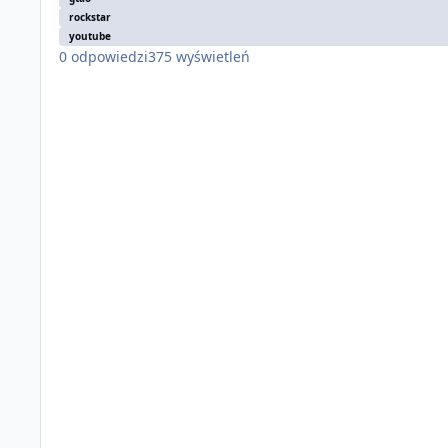
rockstar
youtube
0
odpowiedzi
375
wyświetleń