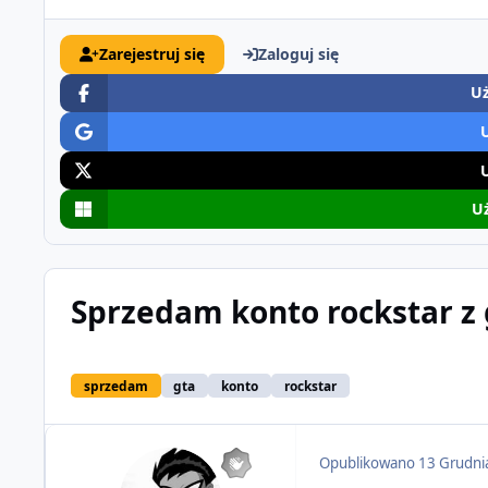
Zarejestruj się
Zaloguj się
Uż
Uż
Sprzedam konto rockstar z 
sprzedam
gta
konto
rockstar
Opublikowano
13 Grudni