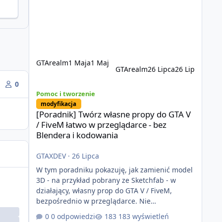
Usprawniona synchronizacja klient-serwer
eliminuje problemy znane z przeszłości i jasno
pokazuje, że nowoczesne podejście
technologiczne może iść w parze ze
stabilnością. Co istotne, FiveM pozostaje jedyną
GTArealm
1 Maja
1 Maj
GTArealm
26 Lipca
26 Lip
0
[Poradnik] Twórz własne propy do GTA V / FiveM łatwo w 
Pomoc i tworzenie
modyfikacja
[Poradnik] Twórz własne propy do GTA V
/ FiveM łatwo w przeglądarce - bez
Blendera i kodowania
GTAXDEV
·
26 Lipca
W tym poradniku pokazuję, jak zamienić model
3D - na przykład pobrany ze Sketchfab - w
działający, własny prop do GTA V / FiveM,
bezpośrednio w przeglądarce. Nie
potrzebujesz Blendera, CodeWalkera ani
0 odpowiedzi
183 wyświetleń
wcześniejszego doświadczenia z moddingiem.