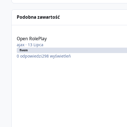
Podobna zawartość
Open RolePlay
Open RolePlay
ajax
·
13 Lipca
fivem
0
odpowiedzi
298
wyświetleń