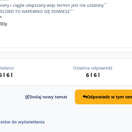
biony i ciągle ulepszany więc termin jest nie ustalony```
 DISCORD TO NAPEWNO SIĘ DOWIESZ```
*
p3Dy
Dodano
Ostatnia odpowiedź
6 l
6 l
6 l
6 l
Dodaj nowy temat
Odpowiedz w tym tem
stów do wyświetlenia