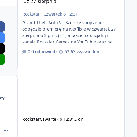
już 27 sierpnia
Rockstar
·
Czwartek o 12:31
Grand Theft Auto VI: Szersze spojrzenie
odbędzie premierę na Netflixie w czwartek 27
sierpnia o 3 p.m. (ET), a także na oficjalnym
kanale Rockstar Games na YouTubie oraz na
stronie Grand Theft Auto VI o 9 p.m. (ET) 27
0 odpowiedzi
63 wyświetleń
sierpnia. https://netflix.com/GTAVI Grand Theft
Auto VI będzie dostępne 19 listopada na
PlayStation 5 oraz Xbox Series X|S. Zamów
przed premierą na stronie
https://www.rockstargames.com/VI.
cy
Rockstar
Czwartek o 12:31
2 dn
comment_55538