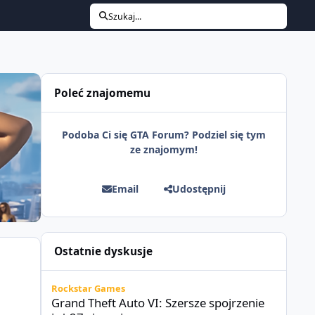
Szukaj...
Poleć znajomemu
Podoba Ci się GTA Forum? Podziel się tym
ze znajomym!
Email
Udostępnij
Ostatnie dyskusje
Grand Theft Auto VI: Szersze spojrzenie już 27 sierpnia
Rockstar Games
Grand Theft Auto VI: Szersze spojrzenie