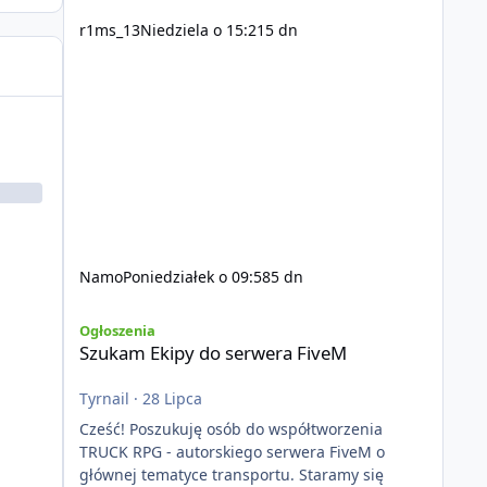
r1ms_13
Niedziela o 15:21
5 dn
Namo
Poniedziałek o 09:58
5 dn
Szukam Ekipy do serwera FiveM
Ogłoszenia
Szukam Ekipy do serwera FiveM
Tyrnail
·
28 Lipca
Cześć! Poszukuję osób do współtworzenia
TRUCK RPG - autorskiego serwera FiveM o
głównej tematyce transportu. Staramy się