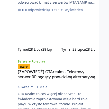
odwzorować klimat z serwerów MTA/SAMP na
platformie FIveM. Oczywiście nie zabraknie
0 odpowiedzi
131 wyświetleń
kontentu dla graczy którzy chcą robić coś
innego niż jeździć ciężarówką. Projekt tworzony
jest od podstaw z naciskiem na jakość
wykonania, bezpieczeństwo, optymalizację oraz
długoterminowy rozwój. Nie bazujemy na
przypadkowo pobranych skryptach większość
systemów powstaje pod potrzeby serwer
Tyrnail
28 Lipca
28 Lip
Tyrnail
28 Lipca
28 Lip
[ZAPOWIEDŹ] GTArealm - Tekstowy serwer RP będący praw
Serwery Roleplay
gtarp
[ZAPOWIEDŹ] GTArealm - Tekstowy
serwer RP będący prawdziwą alternatywą
GTArealm
·
1 Maja
GTA Realm to coś więcej niż serwer - to
świadomie zaprojektowana wizja hard role-
play’u w czysto tekstowej formie. Projekt