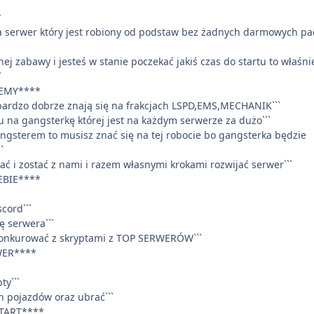
****
a serwer który jest robiony od podstaw bez żadnych darmowych pa
nej zabawy i jesteś w stanie poczekać jakiś czas do startu to właśni
`
EMY****
bardzo dobrze znają się na frakcjach LSPD,EMS,MECHANIK```
ku na gangsterkę której jest na każdym serwerze za dużo```
gangsterem to musisz znać się na tej robocie bo gangsterka będzie
`
rać i zostać z nami i razem własnymi krokami rozwijać serwer```
EBIE****
cord```
ę serwera```
 konkurować z skryptami z TOP SERWERÓW```
WER****
ty```
 pojazdów oraz ubrać```
TART****