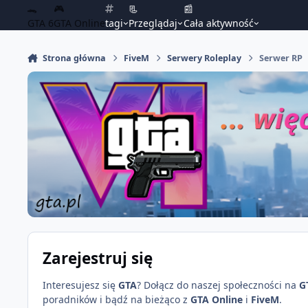
🐊
🎮
📃
📰
GTA 6
GTA Online
tagi
Przeglądaj
Cała aktywność
Strona główna
FiveM
Serwery Roleplay
Serwer RP
Zarejestruj się
Interesujesz się
GTA
? Dołącz do naszej społeczności na
G
poradników i bądź na bieżąco z
GTA Online
i
FiveM
.