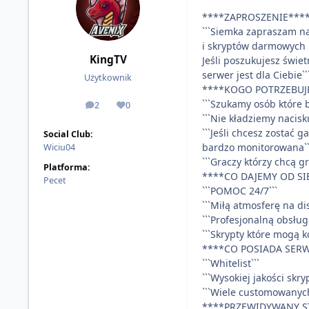
****ZAPROSZENIE
```Siemka zapraszam n
i skryptów darmowych
KingTV
Jeśli poszukujesz świet
serwer jest dla Ciebie``
Użytkownik
****KOGO POTRZEBUJ
```Szukamy osób które 
2
0
odpowiedzi
Reputacja
```Nie kładziemy nacis
```Jeśli chcesz zostać 
Social Club:
bardzo monitorowana``
Wiciu04
```Graczy którzy chcą g
Platforma:
****CO DAJEMY OD SI
Pecet
```POMOC 24/7```
```Miłą atmosferę na dis
```Profesjonalną obsług
```Skrypty które mogą
****CO POSIADA SER
```Whitelist```
```Wysokiej jakości skryp
```Wiele customowanych
****PRZEWIDYWANY S