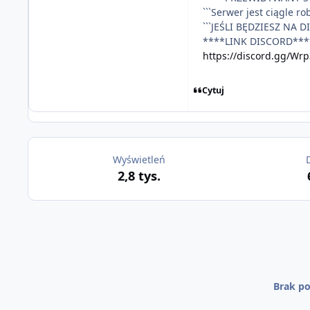
```Serwer jest ciągle ro
```JEŚLI BĘDZIESZ NA
****LINK DISCORD***
https://discord.gg/Wr
Cytuj
Wyświetleń
2,8 tys.
Brak po