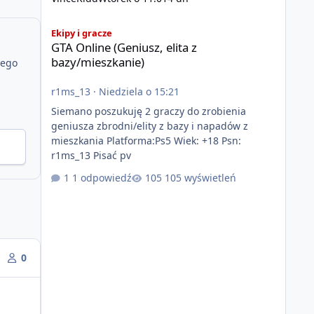
GTA Online (Geniusz, elita z bazy/mieszkanie)
Ekipy i gracze
GTA Online (Geniusz, elita z
bazy/mieszkanie)
jego
r1ms_13
·
Niedziela o 15:21
Siemano poszukuję 2 graczy do zrobienia
geniusza zbrodni/elity z bazy i napadów z
mieszkania Platforma:Ps5 Wiek: +18 Psn:
r1ms_13 Pisać pv
1 odpowiedź
105 wyświetleń
0