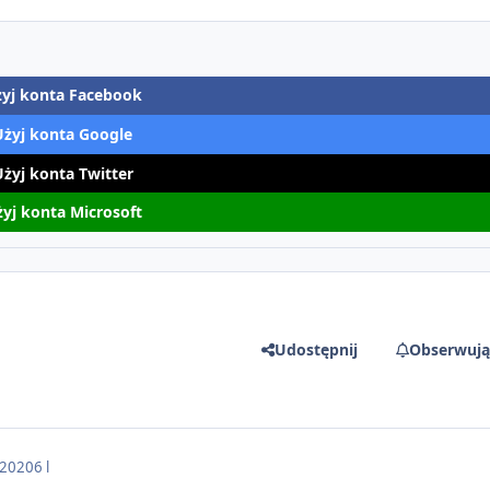
yj konta Facebook
Użyj konta Google
Użyj konta Twitter
yj konta Microsoft
Udostępnij
Obserwują
 2020
6 l