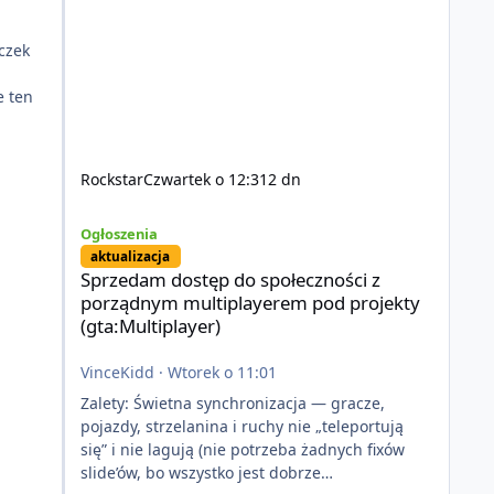
czek
e ten
Rockstar
Czwartek o 12:31
2 dn
Sprzedam dostęp do społeczności z porządnym multiplayer
Ogłoszenia
aktualizacja
Sprzedam dostęp do społeczności z
porządnym multiplayerem pod projekty
(gta:Multiplayer)
VinceKidd
·
Wtorek o 11:01
Zalety: Świetna synchronizacja — gracze,
pojazdy, strzelanina i ruchy nie „teleportują
się” i nie lagują (nie potrzeba żadnych fixów
slide’ów, bo wszystko jest dobrze