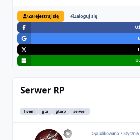
Zarejestruj się
Zaloguj się
Uż
Uż
Serwer RP
fivem
gta
gtarp
serwer
Opublikowano
7 Stycznia