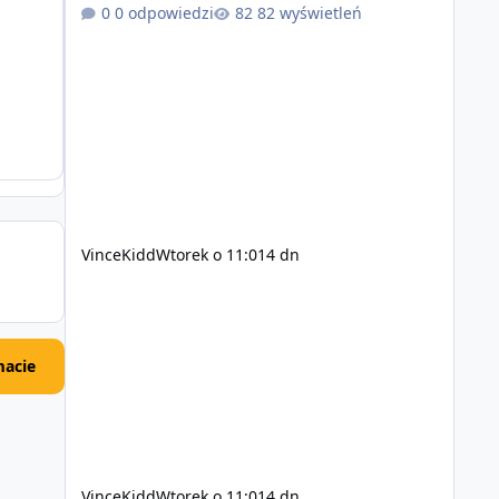
zsynchronizowane i działa stabilnie) Ładne
0 odpowiedzi
82 wyświetleń
wejście do gry + solidny antycheat na poziomie
multiplayera Wygodne pisanie własnych
modów i skryptów (wsparcie C# / JS / C++ lub
możliwość napisania własnego modułu) Cena:
200$ Kontakt: Discord — vincekidd Telegram —
xvincekidd Wideo demonstracyjne:
https://youtu.be/8IrdoG8iFz4
VinceKidd
Wtorek o 11:01
4 dn
acie
VinceKidd
Wtorek o 11:01
4 dn