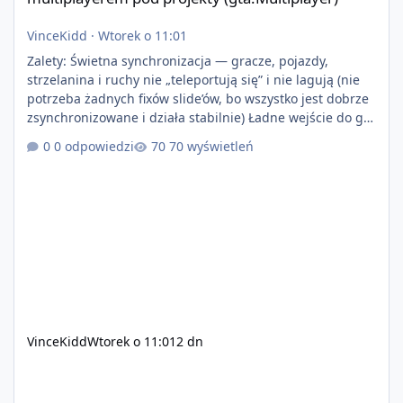
VinceKidd
·
Wtorek o 11:01
Zalety: Świetna synchronizacja — gracze, pojazdy,
strzelanina i ruchy nie „teleportują się” i nie lagują (nie
potrzeba żadnych fixów slide’ów, bo wszystko jest dobrze
zsynchronizowane i działa stabilnie) Ładne wejście do gry
+ solidny antycheat na poziomie multiplayera Wygodne
0 odpowiedzi
70 wyświetleń
pisanie własnych modów i skryptów (wsparcie C# / JS /
C++ lub możliwość napisania własnego modułu) Cena:
200$ Kontakt: Discord — vincekidd Telegram —
xvincekidd Wideo demonstracyjne:
https://youtu.be/8IrdoG8iFz4
VinceKidd
Wtorek o 11:01
2 dn