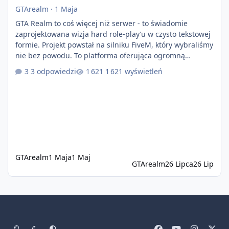
GTArealm
·
1 Maja
GTA Realm to coś więcej niż serwer - to świadomie
zaprojektowana wizja hard role-play’u w czysto tekstowej
formie. Projekt powstał na silniku FiveM, który wybraliśmy
nie bez powodu. To platforma oferująca ogromną
elastyczność i znacznie szybszy rozwój systemów niż w
3 odpowiedzi
1 621 wyświetleń
przypadku innych rozwiązań. Usprawniona
synchronizacja klient-serwer eliminuje problemy znane z
przeszłości i jasno pokazuje, że nowoczesne podejście
technologiczne może iść w parze ze stabilnością. Co
istotne, FiveM pozostaje jedyną
GTArealm
1 Maja
1 Maj
GTArealm
26 Lipca
26 Lip
Tryb jasny
Tryb ciemny
Preferencje systemowe
f
y
i
x