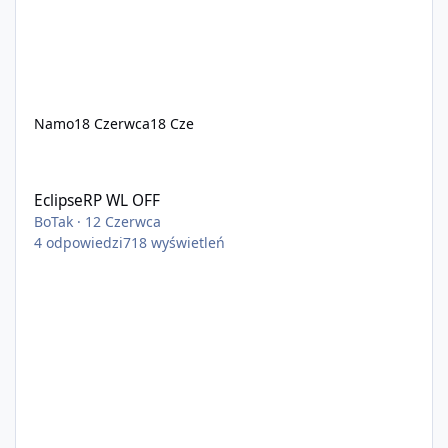
Namo
18 Czerwca
18 Cze
EclipseRP WL OFF
EclipseRP WL OFF
BoTak
·
12 Czerwca
4
odpowiedzi
718
wyświetleń