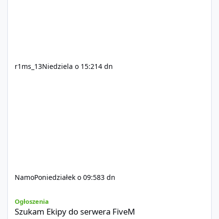
r1ms_13
Niedziela o 15:21
4 dn
Namo
Poniedziałek o 09:58
3 dn
Szukam Ekipy do serwera FiveM
Ogłoszenia
Szukam Ekipy do serwera FiveM