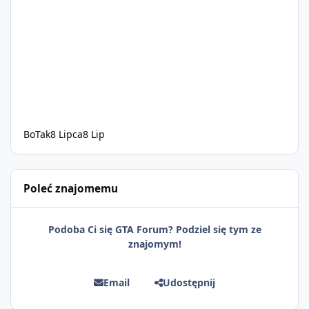
BoTak
8 Lipca
8 Lip
Poleć znajomemu
Podoba Ci się GTA Forum? Podziel się tym ze
znajomym!
Email
Udostępnij