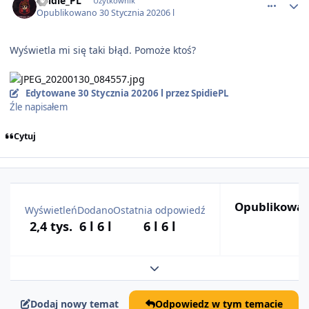
Spidie_PL
Użytkownik
Opublikowano
30 Stycznia 2020
6 l
Wyświetla mi się taki błąd. Pomoże ktoś?
Edytowane
30 Stycznia 2020
6 l
przez SpidiePL
Źle napisałem
Cytuj
Opublikowan
Wyświetleń
Dodano
Ostatnia odpowiedź
2,4 tys.
6 l
6 l
6 l
6 l
Rozwiń podsumowanie tematu
Dodaj nowy temat
Odpowiedz w tym temacie