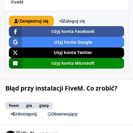
FiveM
.
Zarejestruj się
Zaloguj się
Użyj konta Facebook
Użyj konta Google
Użyj konta Twitter
Użyj konta Microsoft
Błąd przy instalacji FiveM. Co zrobić?
fivem
gta
gtarp
Udostępnij
Obserwujący
comment_56014