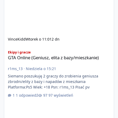
VinceKidd
Wtorek o 11:01
2 dn
GTA Online (Geniusz, elita z bazy/mieszkanie)
Ekipy i gracze
GTA Online (Geniusz, elita z bazy/mieszkanie)
r1ms_13
·
Niedziela o 15:21
Siemano poszukuję 2 graczy do zrobienia geniusza
zbrodni/elity z bazy i napadów z mieszkania
Platforma:Ps5 Wiek: +18 Psn: r1ms_13 Pisać pv
1 odpowiedź
97 wyświetleń