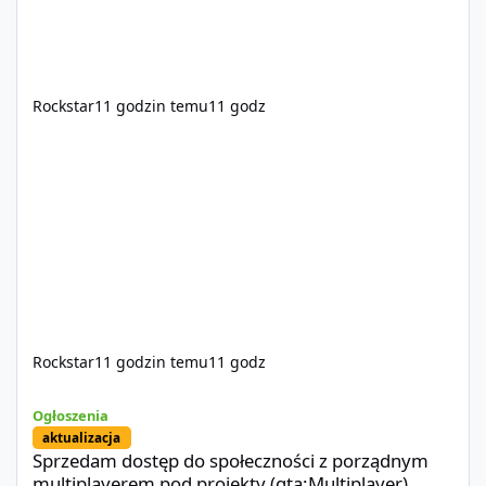
Rockstar
11 godzin temu
11 godz
Rockstar
11 godzin temu
11 godz
Sprzedam dostęp do społeczności z porządnym multiplayerem pod
Ogłoszenia
aktualizacja
Sprzedam dostęp do społeczności z porządnym
multiplayerem pod projekty (gta:Multiplayer)