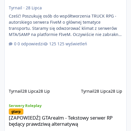
Tyrnail
·
28 Lipca
Cześć! Poszukuję osób do współtworzenia TRUCK RPG -
autorskiego serwera FiveM o głównej tematyce
transportu. Staramy się odwzorować klimat z serwerów
MTA/SAMP na platformie FIveM. Oczywiście nie zabraknie
kontentu dla graczy którzy chcą robić coś innego niż
0 odpowiedzi
125 wyświetleń
jeździć ciężarówką. Projekt tworzony jest od podstaw z
naciskiem na jakość wykonania, bezpieczeństwo,
optymalizację oraz długoterminowy rozwój. Nie bazujemy
na przypadkowo pobranych skryptach większość
systemów powstaje pod potrzeby serwer
Tyrnail
28 Lipca
28 Lip
Tyrnail
28 Lipca
28 Lip
[ZAPOWIEDŹ] GTArealm - Tekstowy serwer RP będący prawdziwą
Serwery Roleplay
gtarp
[ZAPOWIEDŹ] GTArealm - Tekstowy serwer RP
będący prawdziwą alternatywą