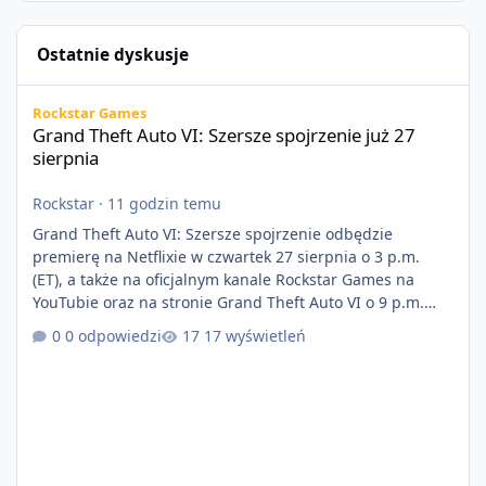
Ostatnie dyskusje
Grand Theft Auto VI: Szersze spojrzenie już 27 sierpnia
Rockstar Games
Grand Theft Auto VI: Szersze spojrzenie już 27
sierpnia
Rockstar
·
11 godzin temu
Grand Theft Auto VI: Szersze spojrzenie odbędzie
premierę na Netflixie w czwartek 27 sierpnia o 3 p.m.
(ET), a także na oficjalnym kanale Rockstar Games na
YouTubie oraz na stronie Grand Theft Auto VI o 9 p.m.
(ET) 27 sierpnia. https://netflix.com/GTAVI Grand Theft
0 odpowiedzi
17 wyświetleń
Auto VI będzie dostępne 19 listopada na PlayStation 5
oraz Xbox Series X|S. Zamów przed premierą na stronie
https://www.rockstargames.com/VI.