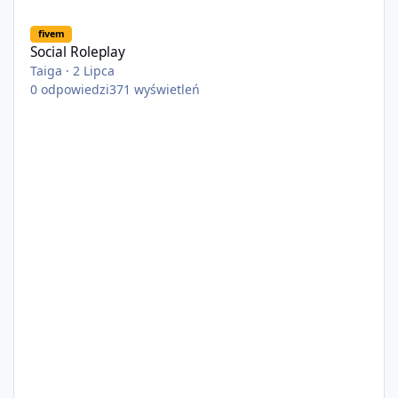
Social Roleplay
fivem
Social Roleplay
Taiga
·
2 Lipca
0
odpowiedzi
371
wyświetleń