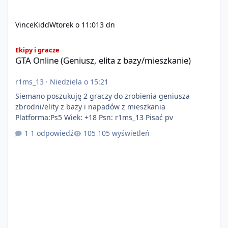
VinceKidd
Wtorek o 11:01
3 dn
GTA Online (Geniusz, elita z bazy/mieszkanie)
Ekipy i gracze
GTA Online (Geniusz, elita z bazy/mieszkanie)
r1ms_13
·
Niedziela o 15:21
Siemano poszukuję 2 graczy do zrobienia geniusza
zbrodni/elity z bazy i napadów z mieszkania
Platforma:Ps5 Wiek: +18 Psn: r1ms_13 Pisać pv
1 odpowiedź
105 wyświetleń