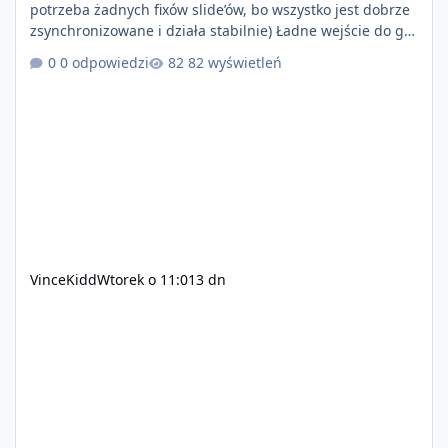
potrzeba żadnych fixów slide’ów, bo wszystko jest dobrze
zsynchronizowane i działa stabilnie) Ładne wejście do gry
+ solidny antycheat na poziomie multiplayera Wygodne
0 odpowiedzi
82 wyświetleń
pisanie własnych modów i skryptów (wsparcie C# / JS /
C++ lub możliwość napisania własnego modułu) Cena:
200$ Kontakt: Discord — vincekidd Telegram —
xvincekidd Wideo demonstracyjne:
https://youtu.be/8IrdoG8iFz4
VinceKidd
Wtorek o 11:01
3 dn