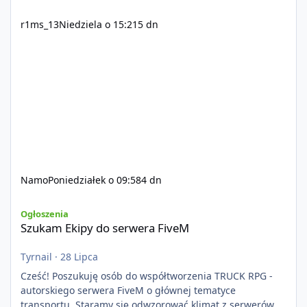
r1ms_13
Niedziela o 15:21
5 dn
Namo
Poniedziałek o 09:58
4 dn
Szukam Ekipy do serwera FiveM
Ogłoszenia
Szukam Ekipy do serwera FiveM
Tyrnail
·
28 Lipca
Cześć! Poszukuję osób do współtworzenia TRUCK RPG -
autorskiego serwera FiveM o głównej tematyce
transportu. Staramy się odwzorować klimat z serwerów