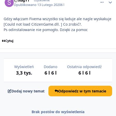
SzelagYT
Użytkownik
Opublikowano
13 Lutego 2020
6 l
Gdzy włączam Fivema wszystko się ładuje ale nagle wyskakuje
[Could not load CitizenGame.dll. ] Co zrobić?.
Ps odinstalowanie nie pomogło. Dzięki za pomoc
Cytuj
Wyświetleń
Dodano
Ostatnia odpowiedź
3,3 tys.
6 l
6 l
6 l
6 l
Dodaj nowy temat
Odpowiedz w tym temacie
Brak postów do wyświetlenia