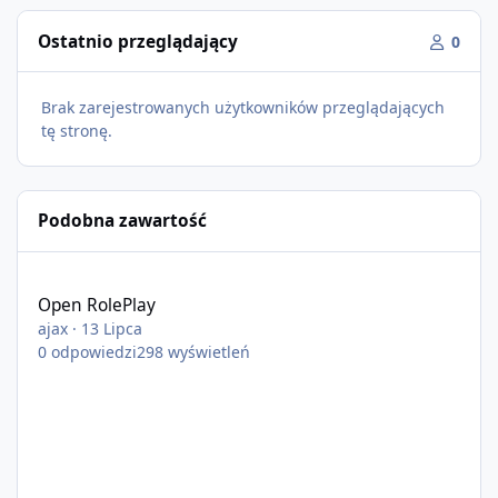
Ostatnio przeglądający
0
Brak zarejestrowanych użytkowników przeglądających
tę stronę.
Podobna zawartość
Open RolePlay
Open RolePlay
ajax
·
13 Lipca
0
odpowiedzi
298
wyświetleń