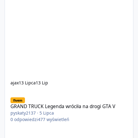
ajax
13 Lipca
13 Lip
GRAND TRUCK Legenda wróciła na drogi GTA V
fivem
GRAND TRUCK Legenda wróciła na drogi GTA V
pyskaty2137
·
5 Lipca
0
odpowiedzi
477
wyświetleń