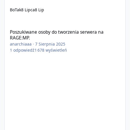
BoTak
8 Lipca
8 Lip
Poszukiwane osoby do tworzenia serwera na RAGE:MP.
Poszukiwane osoby do tworzenia serwera na
RAGE:MP.
anarchiaaa
·
7 Sierpnia 2025
1
odpowiedź
1 678
wyświetleń