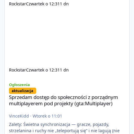
Rockstar
Czwartek o 12:31
1 dn
Rockstar
Czwartek o 12:31
1 dn
Sprzedam dostęp do społeczności z porządnym multiplayerem pod
Ogłoszenia
aktualizacja
Sprzedam dostęp do społeczności z porządnym
multiplayerem pod projekty (gta:Multiplayer)
VinceKidd
·
Wtorek o 11:01
Zalety: Świetna synchronizacja — gracze, pojazdy,
strzelanina i ruchy nie „teleportują się” i nie lagują (nie