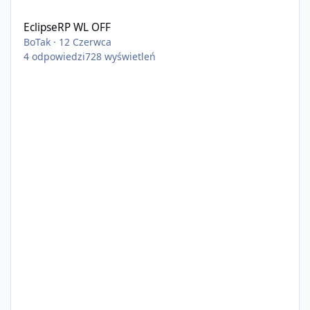
EclipseRP WL OFF
EclipseRP WL OFF
BoTak
·
12 Czerwca
4
odpowiedzi
728
wyświetleń