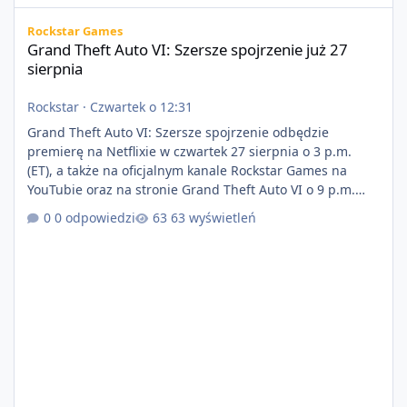
Grand Theft Auto VI: Szersze spojrzenie już 27 sierpnia
Rockstar Games
Grand Theft Auto VI: Szersze spojrzenie już 27
sierpnia
Rockstar
·
Czwartek o 12:31
Grand Theft Auto VI: Szersze spojrzenie odbędzie
premierę na Netflixie w czwartek 27 sierpnia o 3 p.m.
(ET), a także na oficjalnym kanale Rockstar Games na
YouTubie oraz na stronie Grand Theft Auto VI o 9 p.m.
(ET) 27 sierpnia. https://netflix.com/GTAVI Grand Theft
0 odpowiedzi
63 wyświetleń
Auto VI będzie dostępne 19 listopada na PlayStation 5
oraz Xbox Series X|S. Zamów przed premierą na stronie
https://www.rockstargames.com/VI.