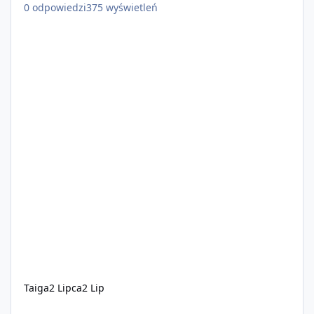
0
odpowiedzi
375
wyświetleń
Taiga
2 Lipca
2 Lip