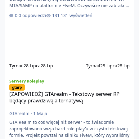
MTA/SAMP na platformie FIveM. Oczywiście nie zabraknie
kontentu dla graczy którzy chcą robić coś innego niż
0 odpowiedzi
131 wyświetleń
jeździć ciężarówką. Projekt tworzony jest od podstaw z
naciskiem na jakość wykonania, bezpieczeństwo,
optymalizację oraz długoterminowy rozwój. Nie bazujemy
na przypadkowo pobranych skryptach większość
systemów powstaje pod potrzeby serwer
Tyrnail
28 Lipca
28 Lip
Tyrnail
28 Lipca
28 Lip
[ZAPOWIEDŹ] GTArealm - Tekstowy serwer RP będący prawdziwą
Serwery Roleplay
gtarp
[ZAPOWIEDŹ] GTArealm - Tekstowy serwer RP
będący prawdziwą alternatywą
GTArealm
·
1 Maja
GTA Realm to coś więcej niż serwer - to świadomie
zaprojektowana wizja hard role-play’u w czysto tekstowej
formie. Projekt powstał na silniku FiveM, który wybraliśmy