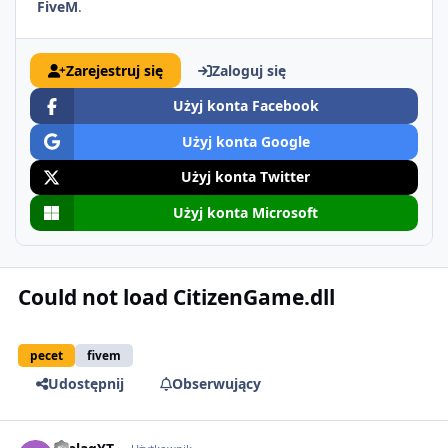
FiveM
.
Zarejestruj się
Zaloguj się
Użyj konta Facebook
Użyj konta Google
Użyj konta Twitter
Użyj konta Microsoft
Could not load CitizenGame.dll
pecet
fivem
Udostępnij
Obserwujący
comment_56306