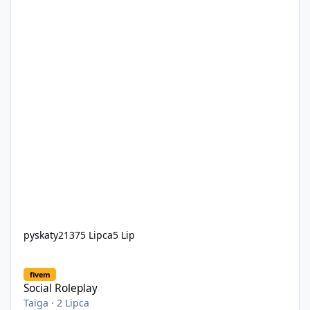
pyskaty2137
5 Lipca
5 Lip
Social Roleplay
fivem
Social Roleplay
Taiga
·
2 Lipca