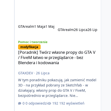
eliminuje problemy znane z przeszłości i jasno
pokazuje, że nowoczesne podejście
technologiczne może iść w parze ze
stabilnością. Co istotne, FiveM pozostaje jedyną
GTArealm
1 Maja
1 Maj
GTArealm
26 Lipca
26 Lip
[Poradnik] Twórz własne propy do GTA V / FiveM łatwo w 
Pomoc i tworzenie
modyfikacja
[Poradnik] Twórz własne propy do GTA V
/ FiveM łatwo w przeglądarce - bez
Blendera i kodowania
GTAXDEV
·
26 Lipca
W tym poradniku pokazuję, jak zamienić model
3D - na przykład pobrany ze Sketchfab - w
działający, własny prop do GTA V / FiveM,
bezpośrednio w przeglądarce. Nie
potrzebujesz Blendera, CodeWalkera ani
0 odpowiedzi
192 wyświetleń
wcześniejszego doświadczenia z moddingiem.