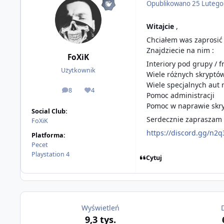
Opublikowano
25 Lutego
Witajcie
,
Chciałem was zaprosić
Znajdziecie na nim :
FoXiK
Interiory pod grupy / f
Użytkownik
Wiele różnych skryptó
Wiele specjalnych aut 
8
4
odpowiedzi
Reputacja
Pomoc administracji
Pomoc w naprawie skr
Social Club:
Serdecznie zapraszam 
FoXiK
https://discord.gg/n2q
Platforma:
Pecet
Playstation 4
Cytuj
Wyświetleń
9,3 tys.