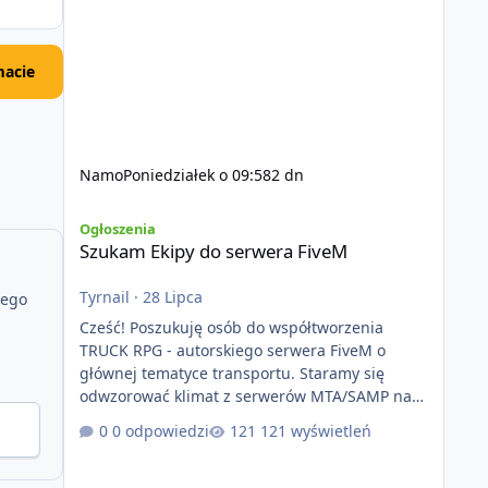
acie
Namo
Poniedziałek o 09:58
2 dn
Szukam Ekipy do serwera FiveM
Ogłoszenia
Szukam Ekipy do serwera FiveM
Tyrnail
·
28 Lipca
jego
Cześć! Poszukuję osób do współtworzenia
TRUCK RPG - autorskiego serwera FiveM o
głównej tematyce transportu. Staramy się
odwzorować klimat z serwerów MTA/SAMP na
platformie FIveM. Oczywiście nie zabraknie
0 odpowiedzi
121 wyświetleń
kontentu dla graczy którzy chcą robić coś
innego niż jeździć ciężarówką. Projekt tworzony
jest od podstaw z naciskiem na jakość