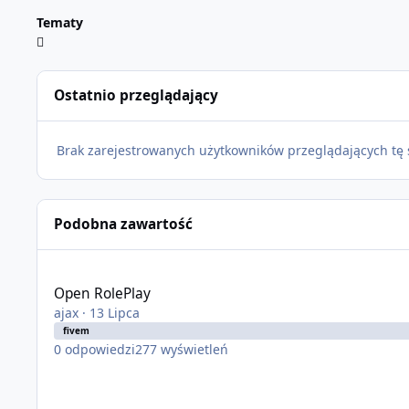
Tematy
Ostatnio przeglądający
Brak zarejestrowanych użytkowników przeglądających tę 
Podobna zawartość
Open RolePlay
Open RolePlay
ajax
·
13 Lipca
fivem
0
odpowiedzi
277
wyświetleń