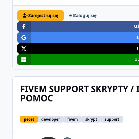
Zarejestruj się
Zaloguj się
Uż
Uż
FIVEM SUPPORT SKRYPTY / 
POMOC
pecet
developer
fivem
skrypt
support