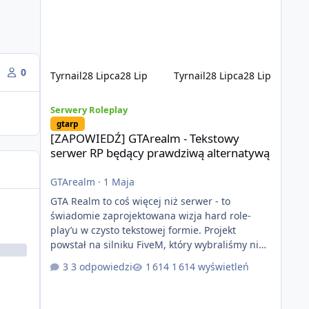
wykonania, bezpieczeństwo, optymalizację oraz
długoterminowy rozwój. Nie bazujemy na
przypadkowo pobranych skryptach większość
systemów powstaje pod potrzeby serwer
0
Tyrnail
28 Lipca
28 Lip
Tyrnail
28 Lipca
28 Lip
[ZAPOWIEDŹ] GTArealm - Tekstowy serwer RP będący praw
Serwery Roleplay
gtarp
[ZAPOWIEDŹ] GTArealm - Tekstowy
serwer RP będący prawdziwą alternatywą
GTArealm
·
1 Maja
GTA Realm to coś więcej niż serwer - to
świadomie zaprojektowana wizja hard role-
play’u w czysto tekstowej formie. Projekt
powstał na silniku FiveM, który wybraliśmy nie
bez powodu. To platforma oferująca ogromną
3 odpowiedzi
1 614 wyświetleń
elastyczność i znacznie szybszy rozwój
systemów niż w przypadku innych rozwiązań.
Usprawniona synchronizacja klient-serwer