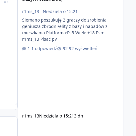
comment_56628
r1ms_13
·
Niedziela o 15:21
Siemano poszukuję 2 graczy do zrobienia
geniusza zbrodni/elity z bazy i napadów z
mieszkania Platforma:Ps5 Wiek: +18 Psn:
r1ms_13 Pisać pv
1 odpowiedź
92 wyświetleń
r1ms_13
Niedziela o 15:21
3 dn