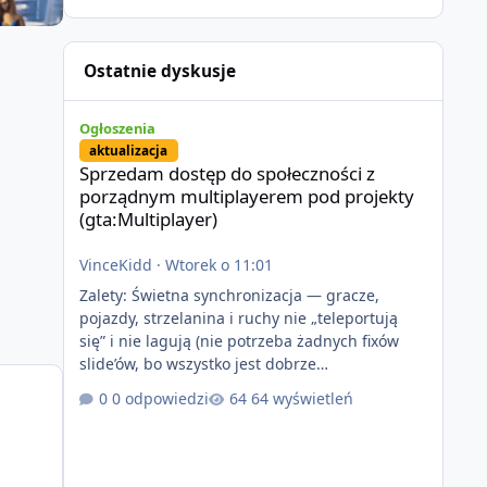
Ostatnie dyskusje
Sprzedam dostęp do społeczności z porządnym multiplayer
Ogłoszenia
aktualizacja
Sprzedam dostęp do społeczności z
porządnym multiplayerem pod projekty
(gta:Multiplayer)
VinceKidd
·
Wtorek o 11:01
Zalety: Świetna synchronizacja — gracze,
pojazdy, strzelanina i ruchy nie „teleportują
się” i nie lagują (nie potrzeba żadnych fixów
slide’ów, bo wszystko jest dobrze
zsynchronizowane i działa stabilnie) Ładne
0 odpowiedzi
64 wyświetleń
wejście do gry + solidny antycheat na poziomie
multiplayera Wygodne pisanie własnych
modów i skryptów (wsparcie C# / JS / C++ lub
możliwość napisania własnego modułu) Cena: