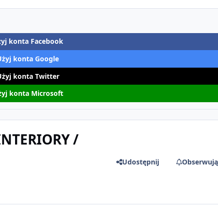
yj konta Facebook
Użyj konta Google
Użyj konta Twitter
yj konta Microsoft
INTERIORY /
Udostępnij
Obserwują