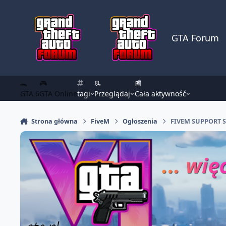
Skocz do zawartości
GTA Forum
🐊
🎮
📃
📰
GTA 6
GTA Online
tagi
Przeglądaj
Cała aktywność
Strona główna
FiveM
Ogłoszenia
FIVEM SUPPORT S