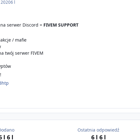
 2020
6 l
 na serwer Discord =
FIVEM SUPPORT
rakcje / mafie
w
na twój serwer FIVEM
yptów
!
3htp
Dodano
Ostatnia odpowiedź
6 l
6 l
6 l
6 l