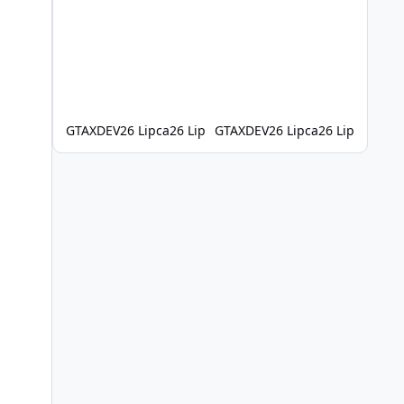
W tym przykładzie używam modelu basenu, ale
ta sama metoda sprawdzi się również w
przypadku wielu innych propów. W tym filmie:
Jak znaleźć i pobrać model 3D Jak
przekonwertować model GLB na prop do GTA V
/ FiveM Jak przetestować prop w grze Jak
napraw
GTAXDEV
26 Lipca
26 Lip
GTAXDEV
26 Lipca
26 Lip