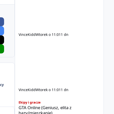
200$ Kontakt: Discord — vincekidd Telegram —
xvincekidd Wideo demonstracyjne:
https://youtu.be/8IrdoG8iFz4
VinceKidd
Wtorek o 11:01
1 dn
cy
VinceKidd
Wtorek o 11:01
1 dn
GTA Online (Geniusz, elita z bazy/mieszkanie)
Ekipy i gracze
GTA Online (Geniusz, elita z
bazy/mieszkanie)