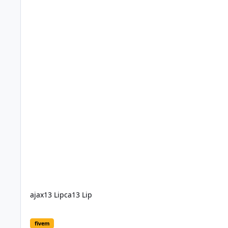
ajax
13 Lipca
13 Lip
GRAND TRUCK Legenda wróciła na drogi GTA V
fivem