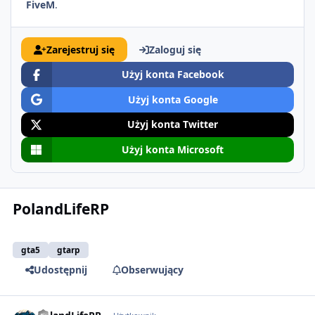
FiveM
.
Zarejestruj się
Zaloguj się
Użyj konta Facebook
Użyj konta Google
Użyj konta Twitter
Użyj konta Microsoft
PolandLifeRP
gta5
gtarp
Udostępnij
Obserwujący
comment_59130