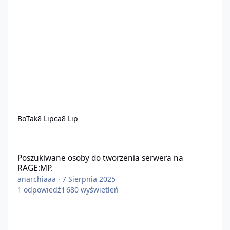
BoTak
8 Lipca
8 Lip
Poszukiwane osoby do tworzenia serwera na RAGE:MP.
Poszukiwane osoby do tworzenia serwera na
RAGE:MP.
anarchiaaa
·
7 Sierpnia 2025
1
odpowiedź
1 680
wyświetleń