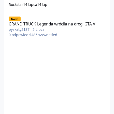
Rockstar
14 Lipca
14 Lip
GRAND TRUCK Legenda wróciła na drogi GTA V
fivem
GRAND TRUCK Legenda wróciła na drogi GTA V
pyskaty2137
·
5 Lipca
0
odpowiedzi
485
wyświetleń