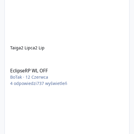
Taiga
2 Lipca
2 Lip
EclipseRP WL OFF
EclipseRP WL OFF
BoTak
·
12 Czerwca
4
odpowiedzi
737
wyświetleń