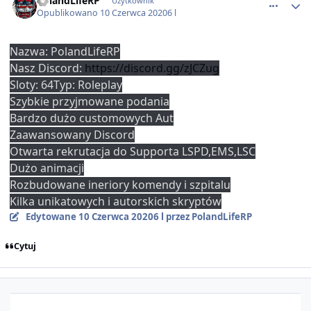
PolandLifeRP
Użytkownik
Opublikowano
10 Czerwca 2020
6 l
Nazwa: PolandLifeRP
Nasz Discord:
https://discord.gg/zJCZug
Sloty: 64
Typ: Roleplay
Szybkie przyjmowane podania
Bardzo dużo customowych Aut
Zaawansowany Discord
Otwarta rekrutacja do Supporta LSPD,EMS,LSC
Dużo animacji
R
ozbudowane ineriory komendy i szpitalu
Kilka unikatowych i autorskich skryptów
Edytowane
10 Czerwca 2020
6 l
przez PolandLifeRP
Cytuj