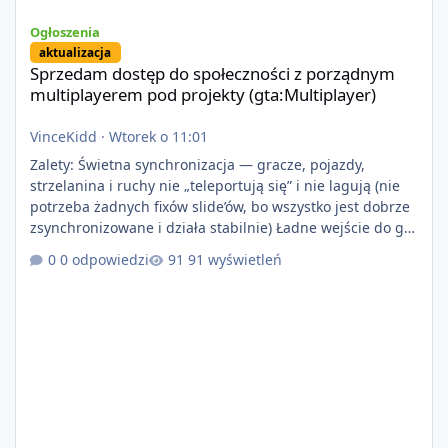
Sprzedam dostęp do społeczności z porządnym multiplayerem pod
Ogłoszenia
aktualizacja
Sprzedam dostęp do społeczności z porządnym
multiplayerem pod projekty (gta:Multiplayer)
VinceKidd
·
Wtorek o 11:01
Zalety: Świetna synchronizacja — gracze, pojazdy,
strzelanina i ruchy nie „teleportują się” i nie lagują (nie
potrzeba żadnych fixów slide’ów, bo wszystko jest dobrze
zsynchronizowane i działa stabilnie) Ładne wejście do gry
+ solidny antycheat na poziomie multiplayera Wygodne
0 odpowiedzi
91 wyświetleń
pisanie własnych modów i skryptów (wsparcie C# / JS /
C++ lub możliwość napisania własnego modułu) Cena:
200$ Kontakt: Discord — vincekidd Telegram —
xvincekidd Wideo demonstracyjne:
https://youtu.be/8IrdoG8iFz4