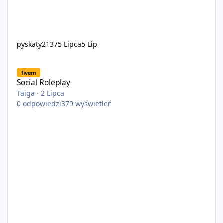
pyskaty2137
5 Lipca
5 Lip
Social Roleplay
fivem
Social Roleplay
Taiga
·
2 Lipca
0
odpowiedzi
379
wyświetleń