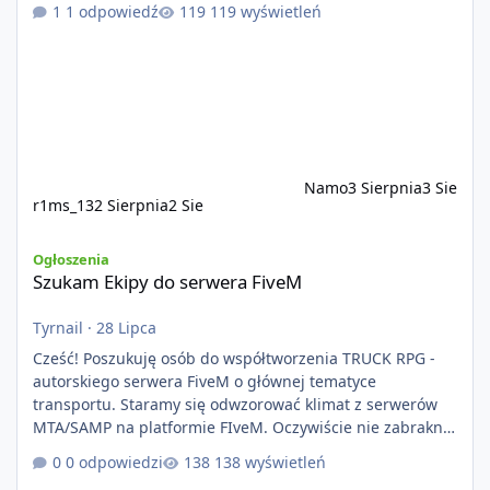
1 odpowiedź
119 wyświetleń
Namo
3 Sierpnia
3 Sie
r1ms_13
2 Sierpnia
2 Sie
Szukam Ekipy do serwera FiveM
Ogłoszenia
Szukam Ekipy do serwera FiveM
Tyrnail
·
28 Lipca
Cześć! Poszukuję osób do współtworzenia TRUCK RPG -
autorskiego serwera FiveM o głównej tematyce
transportu. Staramy się odwzorować klimat z serwerów
MTA/SAMP na platformie FIveM. Oczywiście nie zabraknie
kontentu dla graczy którzy chcą robić coś innego niż
0 odpowiedzi
138 wyświetleń
jeździć ciężarówką. Projekt tworzony jest od podstaw z