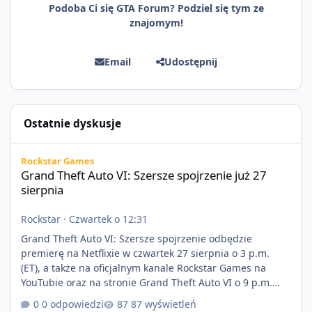
Podoba Ci się GTA Forum? Podziel się tym ze
znajomym!
Email
Udostępnij
Ostatnie dyskusje
Grand Theft Auto VI: Szersze spojrzenie już 27 sierpnia
Rockstar Games
Grand Theft Auto VI: Szersze spojrzenie już 27
sierpnia
Rockstar
·
Czwartek o 12:31
Grand Theft Auto VI: Szersze spojrzenie odbędzie
premierę na Netflixie w czwartek 27 sierpnia o 3 p.m.
(ET), a także na oficjalnym kanale Rockstar Games na
YouTubie oraz na stronie Grand Theft Auto VI o 9 p.m.
(ET) 27 sierpnia. https://netflix.com/GTAVI Grand Theft
0 odpowiedzi
87 wyświetleń
Auto VI będzie dostępne 19 listopada na PlayStation 5