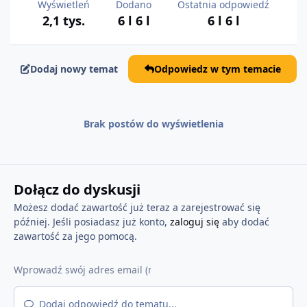
Wyświetleń
Dodano
Ostatnia odpowiedź
2,1 tys.
6 l
6 l
6 l
6 l
Dodaj nowy temat
Odpowiedz w tym temacie
Brak postów do wyświetlenia
Dołącz do dyskusji
Możesz dodać zawartość już teraz a zarejestrować się
później. Jeśli posiadasz już konto,
zaloguj się
aby dodać
zawartość za jego pomocą.
Dodaj odpowiedź do tematu...