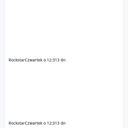
oraz Xbox Series X|S. Zamów przed premierą na stronie
https://www.rockstargames.com/VI.
Rockstar
Czwartek o 12:31
3 dn
Rockstar
Czwartek o 12:31
3 dn