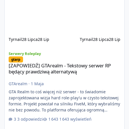
naciskiem na jakość wykonania, bezpieczeństwo,
optymalizację oraz długoterminowy rozwój. Nie bazujemy
na przypadkowo pobranych skryptach większość
systemów powstaje pod potrzeby serwer
Tyrnail
28 Lipca
28 Lip
Tyrnail
28 Lipca
28 Lip
[ZAPOWIEDŹ] GTArealm - Tekstowy serwer RP będący prawdziwą
Serwery Roleplay
gtarp
[ZAPOWIEDŹ] GTArealm - Tekstowy serwer RP
będący prawdziwą alternatywą
GTArealm
·
1 Maja
GTA Realm to coś więcej niż serwer - to świadomie
zaprojektowana wizja hard role-play’u w czysto tekstowej
formie. Projekt powstał na silniku FiveM, który wybraliśmy
nie bez powodu. To platforma oferująca ogromną
elastyczność i znacznie szybszy rozwój systemów niż w
3 odpowiedzi
1 643 wyświetleń
przypadku innych rozwiązań. Usprawniona
synchronizacja klient-serwer eliminuje problemy znane z