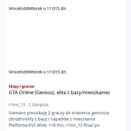
VinceKidd
Wtorek o 11:01
5 dn
VinceKidd
Wtorek o 11:01
5 dn
GTA Online (Geniusz, elita z bazy/mieszkanie)
Ekipy i gracze
GTA Online (Geniusz, elita z bazy/mieszkanie)
r1ms_13
·
2 Sierpnia
Siemano poszukuję 2 graczy do zrobienia geniusza
zbrodni/elity z bazy i napadów z mieszkania
Platforma:Ps5 Wiek: +18 Psn: r1ms_13 Pisać pv