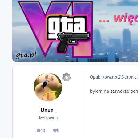
Opublikowano
2 Sierpnia
byłem na serwerze gen
Unun_
Użytkownik
10
0
odpowiedzi
Reputacja