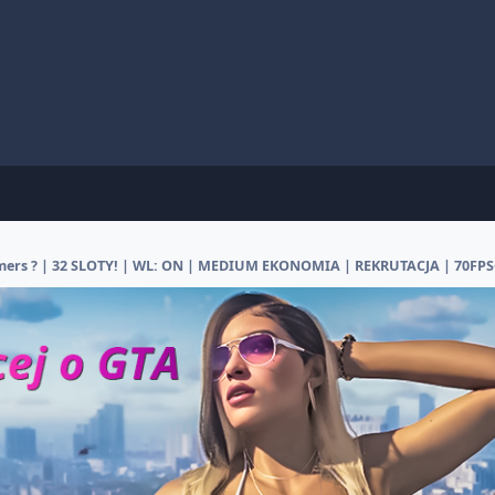
ers ? | 32 SLOTY! | WL: ON | MEDIUM EKONOMIA | REKRUTACJA | 70FPS