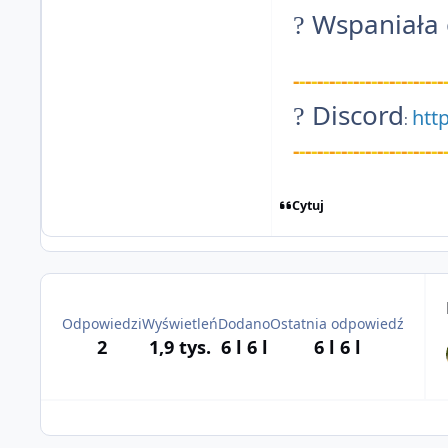
Wspaniała 
?
-
-
-
-
-
-
-
-
-
-
-
-
-
-
-
-
-
-
-
-
-
-
-
-
-
Discord
?
htt
:
-
-
-
-
-
-
-
-
-
-
-
-
-
-
-
-
-
-
-
-
-
-
-
-
-
Cytuj
Odpowiedzi
Wyświetleń
Dodano
Ostatnia odpowiedź
2
1,9 tys.
6 l
6 l
6 l
6 l