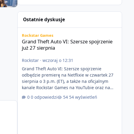
Ostatnie dyskusje
Grand Theft Auto VI: Szersze spojrzenie już 27 sierpnia
Rockstar Games
Grand Theft Auto VI: Szersze spojrzenie
już 27 sierpnia
Rockstar
·
wczoraj o 12:31
Grand Theft Auto VI: Szersze spojrzenie
odbędzie premierę na Netflixie w czwartek 27
sierpnia o 3 p.m. (ET), a także na oficjalnym
kanale Rockstar Games na YouTubie oraz na
stronie Grand Theft Auto VI o 9 p.m. (ET) 27
0 odpowiedzi
54 wyświetleń
sierpnia. https://netflix.com/GTAVI Grand Theft
Auto VI będzie dostępne 19 listopada na
PlayStation 5 oraz Xbox Series X|S. Zamów
przed premierą na stronie
https://www.rockstargames.com/VI.