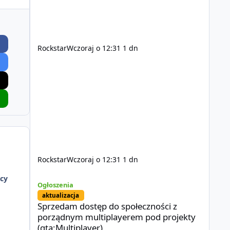
Rockstar
Wczoraj o 12:31
1 dn
Rockstar
Wczoraj o 12:31
1 dn
Sprzedam dostęp do społeczności z porządnym multiplayer
cy
Ogłoszenia
aktualizacja
Sprzedam dostęp do społeczności z
porządnym multiplayerem pod projekty
(gta:Multiplayer)