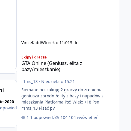
VinceKidd
Wtorek o 11:01
3 dn
GTA Online (Geniusz, elita z bazy/mieszkanie)
Ekipy i gracze
GTA Online (Geniusz, elita z
bazy/mieszkanie)
r1ms_13
·
Niedziela o 15:21
ni
Siemano poszukuję 2 graczy do zrobienia
geniusza zbrodni/elity z bazy i napadów z
Sie 2020
mieszkania Platforma:Ps5 Wiek: +18 Psn:
odpowiedź
r1ms_13 Pisać pv
1 odpowiedź
104 wyświetleń