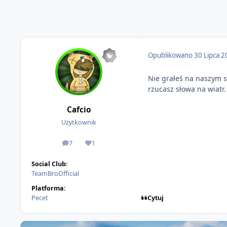
Opublikowano
30 Lipca 
Nie grałeś na naszym s
rzucasz słowa na wiatr
Cafcio
Użytkownik
7
1
odpowiedzi
Reputacja
Social Club:
TeamBroOfficial
Platforma:
Cytuj
Pecet