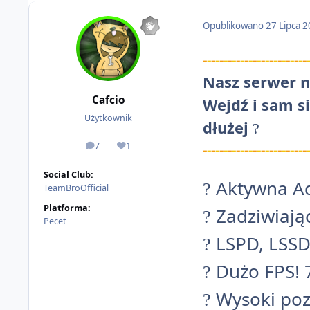
Opublikowano
27 Lipca 
-
-
-
-
-
-
-
-
-
-
-
-
-
-
-
-
-
-
-
-
-
-
-
-
-
Nasz serwer 
Cafcio
Wejdź i sam s
Użytkownik
dłużej
?
7
1
-
-
-
-
-
-
-
-
-
-
-
-
-
-
-
-
-
-
-
-
-
-
-
-
-
odpowiedzi
Reputacja
Social Club:
Aktywna Ad
?
TeamBroOfficial
Platforma:
Zadziwiają
?
Pecet
LSPD, LSSD,
?
Dużo FPS! 
?
Wysoki poz
?