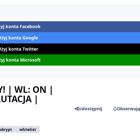
yj konta Facebook
Użyj konta Google
Użyj konta Twitter
yj konta Microsoft
! | WL: ON |
UTACJA |
Udostępnij
Obserwują
skrypt
whitelist