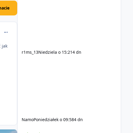
acie
comment_59554
 jak
r1ms_13
Niedziela o 15:21
4 dn
Namo
Poniedziałek o 09:58
4 dn
Szukam Ekipy do serwera FiveM