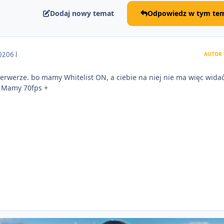
Dodaj nowy temat
Odpowiedz w tym tem
2020
6 l
AUTOR
erwerze. bo mamy Whitelist ON, a ciebie na niej nie ma więc widać
. Mamy 70fps +