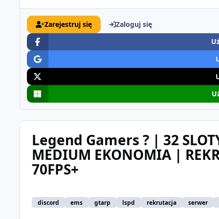
Zarejestruj się
Zaloguj się
Uż
Uż
Legend Gamers ? | 32 SLOTY
MEDIUM EKONOMIA | REKR
70FPS+
discord
ems
gtarp
lspd
rekrutacja
serwer