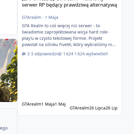
serwer RP będący prawdziwą alternatywą
GTArealm
·
1 Maja
GTA Realm to coś więcej niż serwer - to
świadomie zaprojektowana wizja hard role-
play’u w czysto tekstowej formie. Projekt
powstał na silniku FiveM, który wybraliśmy nie
bez powodu. To platforma oferująca ogromną
3 odpowiedzi
1 624 wyświetleń
elastyczność i znacznie szybszy rozwój
systemów niż w przypadku innych rozwiązań.
Usprawniona synchronizacja klient-serwer
eliminuje problemy znane z przeszłości i jasno
pokazuje, że nowoczesne podejście
technologiczne może iść w parze ze
stabilnością. Co istotne, FiveM pozostaje jedyną
GTArealm
1 Maja
1 Maj
GTArealm
26 Lipca
26 Lip
jego