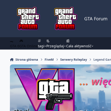
Skocz do zawartości
GTA Forum
🐊
🎮
📃
📰
GTA 6
GTA Online
tagi
Przeglądaj
Cała aktywność
Strona główna
FiveM
Serwery Roleplay
Legend Gam