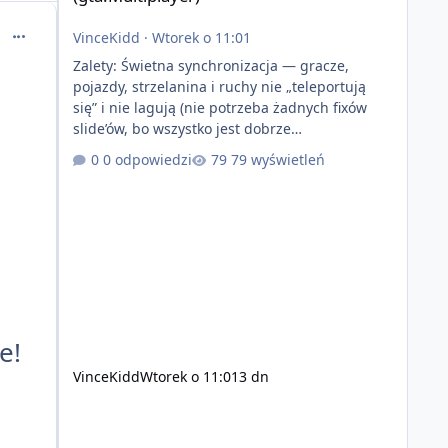
comment_59525
VinceKidd
·
Wtorek o 11:01
Zalety: Świetna synchronizacja — gracze,
pojazdy, strzelanina i ruchy nie „teleportują
się” i nie lagują (nie potrzeba żadnych fixów
slide’ów, bo wszystko jest dobrze
zsynchronizowane i działa stabilnie) Ładne
0 odpowiedzi
79 wyświetleń
wejście do gry + solidny antycheat na poziomie
multiplayera Wygodne pisanie własnych
modów i skryptów (wsparcie C# / JS / C++ lub
możliwość napisania własnego modułu) Cena:
200$ Kontakt: Discord — vincekidd Telegram —
xvincekidd Wideo demonstracyjne:
https://youtu.be/8IrdoG8iFz4
e!
VinceKidd
Wtorek o 11:01
3 dn