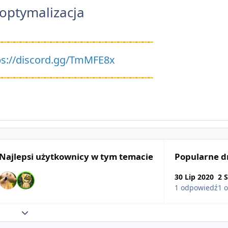
optymalizacja
-
-
-
-
-
-
-
-
-
-
-
-
-
-
-
-
-
-
-
-
-
-
-
-
-
-
-
-
-
-
-
-
-
-
-
-
-
-
-
-
-
-
-
-
-
-
-
-
-
-
-
ps://discord.gg/TmMFE8x
-
-
-
-
-
-
-
-
-
-
-
-
-
-
-
-
-
-
-
-
-
-
-
-
-
-
-
-
-
-
-
-
-
-
-
-
-
-
-
-
-
-
-
-
-
-
-
-
-
-
-
Najlepsi użytkownicy w tym temacie
Popularne d
30 Lip 2020
2 
1 odpowiedź
1 
Rozwiń podsumowanie tematu