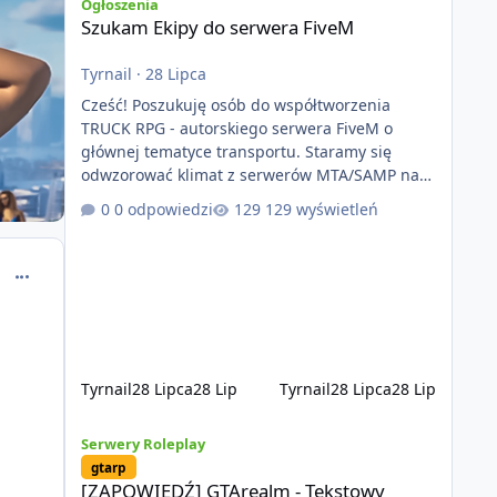
Ogłoszenia
Szukam Ekipy do serwera FiveM
Tyrnail
·
28 Lipca
Cześć! Poszukuję osób do współtworzenia
TRUCK RPG - autorskiego serwera FiveM o
głównej tematyce transportu. Staramy się
odwzorować klimat z serwerów MTA/SAMP na
platformie FIveM. Oczywiście nie zabraknie
0 odpowiedzi
129 wyświetleń
kontentu dla graczy którzy chcą robić coś
innego niż jeździć ciężarówką. Projekt tworzony
jest od podstaw z naciskiem na jakość
comment_59585
wykonania, bezpieczeństwo, optymalizację oraz
długoterminowy rozwój. Nie bazujemy na
przypadkowo pobranych skryptach większość
systemów powstaje pod potrzeby serwer
Tyrnail
28 Lipca
28 Lip
Tyrnail
28 Lipca
28 Lip
[ZAPOWIEDŹ] GTArealm - Tekstowy serwer RP będący praw
Serwery Roleplay
gtarp
[ZAPOWIEDŹ] GTArealm - Tekstowy