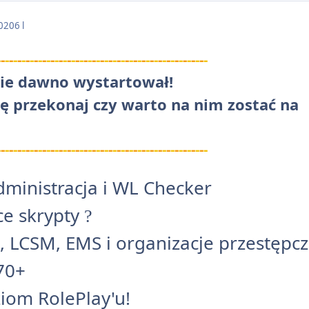
2020
6 l
-
-
-
-
-
-
-
-
-
-
-
-
-
-
-
-
-
-
-
-
-
-
-
-
-
-
-
-
-
-
-
-
-
-
-
-
-
-
-
-
-
-
-
-
-
-
-
-
-
-
-
nie dawno wystartował!
ię przekonaj czy warto na nim zostać na
-
-
-
-
-
-
-
-
-
-
-
-
-
-
-
-
-
-
-
-
-
-
-
-
-
-
-
-
-
-
-
-
-
-
-
-
-
-
-
-
-
-
-
-
-
-
-
-
-
-
-
ministracja i WL Checker
ce skrypty
?
 LCSM, EMS i organizacje przestępcz
70+
iom RolePlay'u!