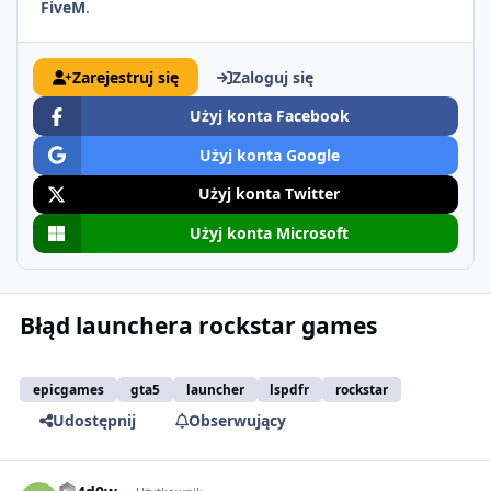
FiveM
.
Zarejestruj się
Zaloguj się
Użyj konta Facebook
Użyj konta Google
Użyj konta Twitter
Użyj konta Microsoft
Błąd launchera rockstar games
epicgames
gta5
launcher
lspdfr
rockstar
Udostępnij
Obserwujący
comment_60154