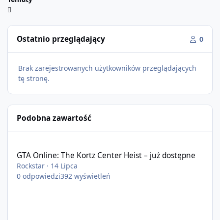
Ostatnio przeglądający
0
Brak zarejestrowanych użytkowników przeglądających
tę stronę.
Podobna zawartość
GTA Online: The Kortz Center Heist – już dostępne
GTA Online: The Kortz Center Heist – już dostępne
Rockstar
·
14 Lipca
0
odpowiedzi
392
wyświetleń