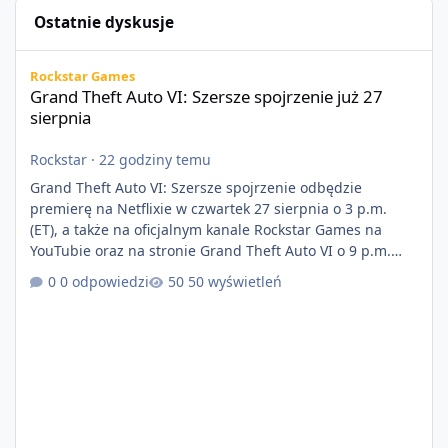
Ostatnie dyskusje
Grand Theft Auto VI: Szersze spojrzenie już 27 sierpnia
Rockstar Games
Grand Theft Auto VI: Szersze spojrzenie już 27
sierpnia
Rockstar
·
22 godziny temu
Grand Theft Auto VI: Szersze spojrzenie odbędzie
premierę na Netflixie w czwartek 27 sierpnia o 3 p.m.
(ET), a także na oficjalnym kanale Rockstar Games na
YouTubie oraz na stronie Grand Theft Auto VI o 9 p.m.
(ET) 27 sierpnia. https://netflix.com/GTAVI Grand Theft
0 odpowiedzi
50 wyświetleń
Auto VI będzie dostępne 19 listopada na PlayStation 5
oraz Xbox Series X|S. Zamów przed premierą na stronie
https://www.rockstargames.com/VI.