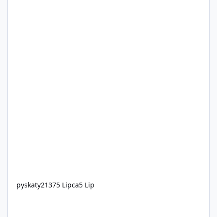
pyskaty2137
5 Lipca
5 Lip
Grand Theft Auto VI: drugi zwiastun