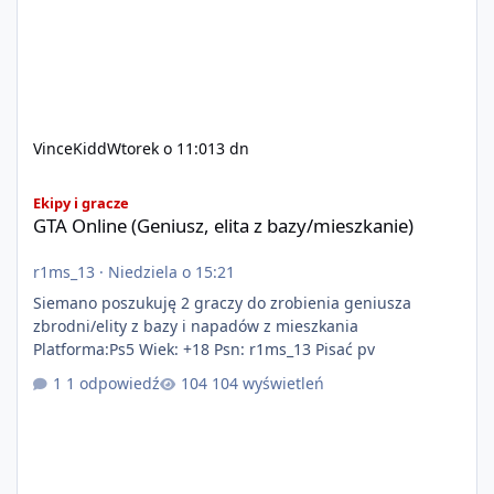
VinceKidd
Wtorek o 11:01
3 dn
GTA Online (Geniusz, elita z bazy/mieszkanie)
Ekipy i gracze
GTA Online (Geniusz, elita z bazy/mieszkanie)
r1ms_13
·
Niedziela o 15:21
Siemano poszukuję 2 graczy do zrobienia geniusza
zbrodni/elity z bazy i napadów z mieszkania
Platforma:Ps5 Wiek: +18 Psn: r1ms_13 Pisać pv
1 odpowiedź
104 wyświetleń