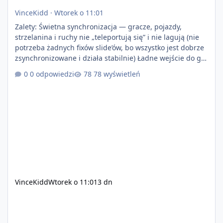
VinceKidd
·
Wtorek o 11:01
Zalety: Świetna synchronizacja — gracze, pojazdy,
strzelanina i ruchy nie „teleportują się” i nie lagują (nie
potrzeba żadnych fixów slide’ów, bo wszystko jest dobrze
zsynchronizowane i działa stabilnie) Ładne wejście do gry
+ solidny antycheat na poziomie multiplayera Wygodne
0 odpowiedzi
78 wyświetleń
pisanie własnych modów i skryptów (wsparcie C# / JS /
C++ lub możliwość napisania własnego modułu) Cena:
200$ Kontakt: Discord — vincekidd Telegram —
xvincekidd Wideo demonstracyjne:
https://youtu.be/8IrdoG8iFz4
VinceKidd
Wtorek o 11:01
3 dn