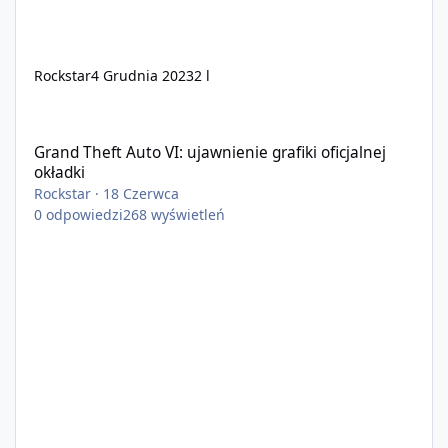
Rockstar
4 Grudnia 2023
2 l
Grand Theft Auto VI: ujawnienie grafiki oficjalnej okładki
Grand Theft Auto VI: ujawnienie grafiki oficjalnej
okładki
Rockstar
·
18 Czerwca
0
odpowiedzi
268
wyświetleń