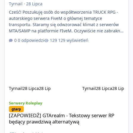
Tyrnail
·
28 Lipca
Cześć! Poszukuję osób do współtworzenia TRUCK RPG -
autorskiego serwera FiveM o głównej tematyce
transportu. Staramy się odwzorować klimat z serwerów
MTA/SAMP na platformie FIveM. Oczywiście nie zabraknie
kontentu dla graczy którzy chcą robić coś innego niż
0 odpowiedzi
129 wyświetleń
jeździć ciężarówką. Projekt tworzony jest od podstaw z
naciskiem na jakość wykonania, bezpieczeństwo,
optymalizację oraz długoterminowy rozwój. Nie bazujemy
na przypadkowo pobranych skryptach większość
systemów powstaje pod potrzeby serwer
Tyrnail
28 Lipca
28 Lip
Tyrnail
28 Lipca
28 Lip
[ZAPOWIEDŹ] GTArealm - Tekstowy serwer RP będący prawdziwą
Serwery Roleplay
gtarp
[ZAPOWIEDŹ] GTArealm - Tekstowy serwer RP
będący prawdziwą alternatywą