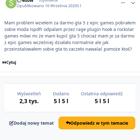
Sh4d0w
Użytkownik
Opublikowano
16 Września 2020
5 l
Mam problem wziełem za darmo gta 5 z epic games pobrałem
sobie moda lspdfr odpalam przez rage plugin hook a rockstar
games mówi mi że mam kupić gta 5 chociaż mam je za darmo
z epic games wcześniej działało normalnie ale jak
przeinstalowałem sobie gta to zaczeło nawalać pomoże ktoś?
Cytuj
Wyświetleń
Dodano
Ostatnia odpowiedź
2,3 tys.
5 l
5 l
5 l
5 l
Dodaj nowy temat
Odpowiedz w tym temacie