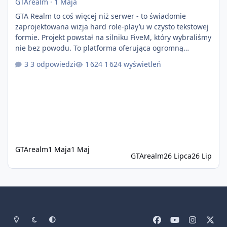
GTArealm
·
1 Maja
GTA Realm to coś więcej niż serwer - to świadomie
zaprojektowana wizja hard role-play’u w czysto tekstowej
formie. Projekt powstał na silniku FiveM, który wybraliśmy
nie bez powodu. To platforma oferująca ogromną
elastyczność i znacznie szybszy rozwój systemów niż w
3 odpowiedzi
1 624 wyświetleń
przypadku innych rozwiązań. Usprawniona
synchronizacja klient-serwer eliminuje problemy znane z
przeszłości i jasno pokazuje, że nowoczesne podejście
technologiczne może iść w parze ze stabilnością. Co
istotne, FiveM pozostaje jedyną
GTArealm
1 Maja
1 Maj
GTArealm
26 Lipca
26 Lip
Tryb jasny
Tryb ciemny
Preferencje systemowe
f
y
i
x