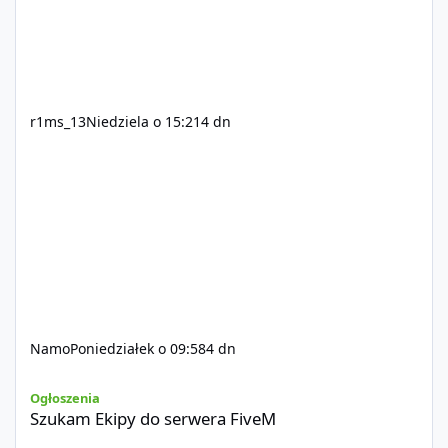
r1ms_13
Niedziela o 15:21
4 dn
Namo
Poniedziałek o 09:58
4 dn
Szukam Ekipy do serwera FiveM
Ogłoszenia
Szukam Ekipy do serwera FiveM