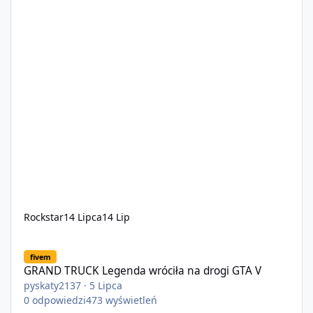
Rockstar
14 Lipca
14 Lip
GRAND TRUCK Legenda wróciła na drogi GTA V
fivem
GRAND TRUCK Legenda wróciła na drogi GTA V
pyskaty2137
·
5 Lipca
0
odpowiedzi
473
wyświetleń