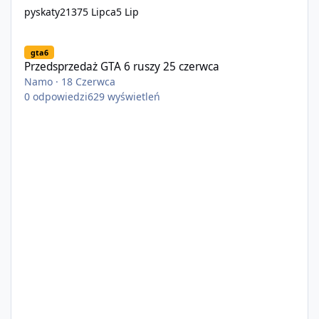
pyskaty2137
5 Lipca
5 Lip
Przedsprzedaż GTA 6 ruszy 25 czerwca
gta6
Przedsprzedaż GTA 6 ruszy 25 czerwca
Namo
·
18 Czerwca
0
odpowiedzi
629
wyświetleń