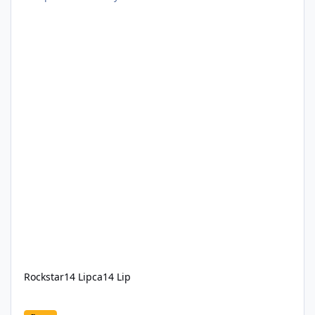
Rockstar
14 Lipca
14 Lip
GRAND TRUCK Legenda wróciła na drogi GTA V