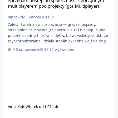
Sprzedam dostęp do społeczności z porządnym
multiplayerem pod projekty (gta:Multiplayer)
VinceKidd
·
Wtorek o 11:01
Zalety: Świetna synchronizacja — gracze, pojazdy,
strzelanina i ruchy nie „teleportują się” i nie lagują (nie
potrzeba żadnych fixów slide’ów, bo wszystko jest dobrze
zsynchronizowane i działa stabilnie) Ładne wejście do gry
+ solidny antycheat na poziomie multiplayera Wygodne
0 odpowiedzi
82 wyświetleń
pisanie własnych modów i skryptów (wsparcie C# / JS /
C++ lub możliwość napisania własnego modułu) Cena:
200$ Kontakt: Discord — vincekidd Telegram —
xvincekidd Wideo demonstracyjne:
https://youtu.be/8IrdoG8iFz4
VinceKidd
Wtorek o 11:01
4 dn