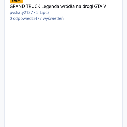
fivem
GRAND TRUCK Legenda wróciła na drogi GTA V
pyskaty2137
·
5 Lipca
0
odpowiedzi
477
wyświetleń