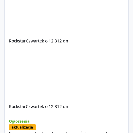
Rockstar
Czwartek o 12:31
2 dn
Rockstar
Czwartek o 12:31
2 dn
Sprzedam dostęp do społeczności z porządnym multiplayerem pod
Ogłoszenia
aktualizacja