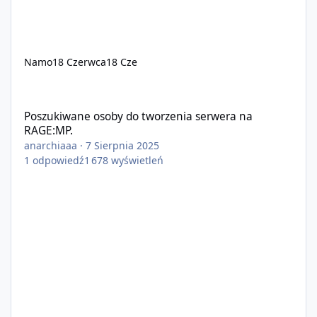
Namo
18 Czerwca
18 Cze
Poszukiwane osoby do tworzenia serwera na RAGE:MP.
Poszukiwane osoby do tworzenia serwera na
RAGE:MP.
anarchiaaa
·
7 Sierpnia 2025
1
odpowiedź
1 678
wyświetleń