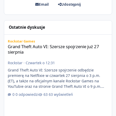
Email
Udostępnij
Ostatnie dyskusje
Grand Theft Auto VI: Szersze spojrzenie już 27 sierpnia
Rockstar Games
Grand Theft Auto VI: Szersze spojrzenie już 27
sierpnia
Rockstar
·
Czwartek o 12:31
Grand Theft Auto VI: Szersze spojrzenie odbędzie
premierę na Netflixie w czwartek 27 sierpnia o 3 p.m.
(ET), a także na oficjalnym kanale Rockstar Games na
YouTubie oraz na stronie Grand Theft Auto VI o 9 p.m.
(ET) 27 sierpnia. https://netflix.com/GTAVI Grand Theft
0 odpowiedzi
63 wyświetleń
Auto VI będzie dostępne 19 listopada na PlayStation 5
oraz Xbox Series X|S. Zamów przed premierą na stronie
https://www.rockstargames.com/VI.