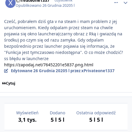
xPrivateone1337
Użytkownik
Opublikowano
26 Grudnia 2020
5 l
Cześć, pobrałem dziś gta v na steam i mam problem z jej
uruchomieniem. Kiedy odpalam przez steam na chwile
pojawia się okno launchera(czarny obraz z Rką i gwiazdą na
środku) po czym się od razu zamyka. Gdy odpalam
bezpośrednio przez launcher pojawia się informacja, że
"Funkcja jest tymczasowo niedostępna". O co może chodzić?
ss błędu w launcherze
https://zapodaj.net/76452201e5837.png.html
Edytowane
26 Grudnia 2020
5 l
przez xPrivateone1337
Cytuj
Wyświetleń
Dodano
Ostatnia odpowiedź
3,1 tys.
5 l
5 l
5 l
5 l