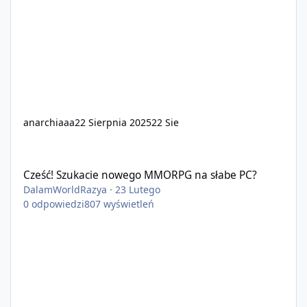
anarchiaaa
22 Sierpnia 2025
22 Sie
Cześć! Szukacie nowego MMORPG na słabe PC?
Cześć! Szukacie nowego MMORPG na słabe PC?
DalamWorldRazya
·
23 Lutego
0
odpowiedzi
807
wyświetleń