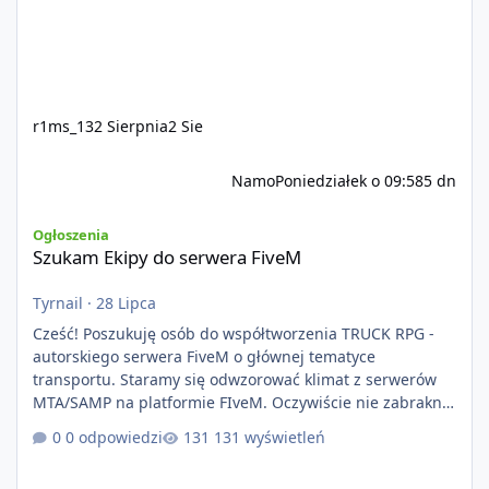
r1ms_13
2 Sierpnia
2 Sie
Namo
Poniedziałek o 09:58
5 dn
Szukam Ekipy do serwera FiveM
Ogłoszenia
Szukam Ekipy do serwera FiveM
Tyrnail
·
28 Lipca
Cześć! Poszukuję osób do współtworzenia TRUCK RPG -
autorskiego serwera FiveM o głównej tematyce
transportu. Staramy się odwzorować klimat z serwerów
MTA/SAMP na platformie FIveM. Oczywiście nie zabraknie
kontentu dla graczy którzy chcą robić coś innego niż
0 odpowiedzi
131 wyświetleń
jeździć ciężarówką. Projekt tworzony jest od podstaw z
naciskiem na jakość wykonania, bezpieczeństwo,