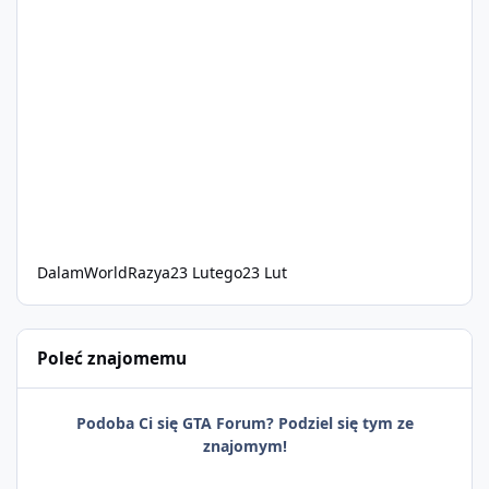
DalamWorldRazya
23 Lutego
23 Lut
Poleć znajomemu
Podoba Ci się GTA Forum? Podziel się tym ze
znajomym!