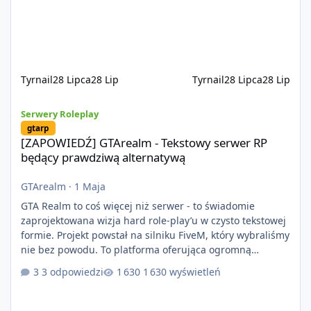
optymalizację oraz długoterminowy rozwój. Nie bazujemy
na przypadkowo pobranych skryptach większość
systemów powstaje pod potrzeby serwer
Tyrnail
28 Lipca
28 Lip
Tyrnail
28 Lipca
28 Lip
[ZAPOWIEDŹ] GTArealm - Tekstowy serwer RP będący prawdziwą
Serwery Roleplay
gtarp
[ZAPOWIEDŹ] GTArealm - Tekstowy serwer RP
będący prawdziwą alternatywą
GTArealm
·
1 Maja
GTA Realm to coś więcej niż serwer - to świadomie
zaprojektowana wizja hard role-play’u w czysto tekstowej
formie. Projekt powstał na silniku FiveM, który wybraliśmy
nie bez powodu. To platforma oferująca ogromną
elastyczność i znacznie szybszy rozwój systemów niż w
3 odpowiedzi
1 630 wyświetleń
przypadku innych rozwiązań. Usprawniona
synchronizacja klient-serwer eliminuje problemy znane z
przeszłości i jasno pokazuje, że nowoczesne podejście