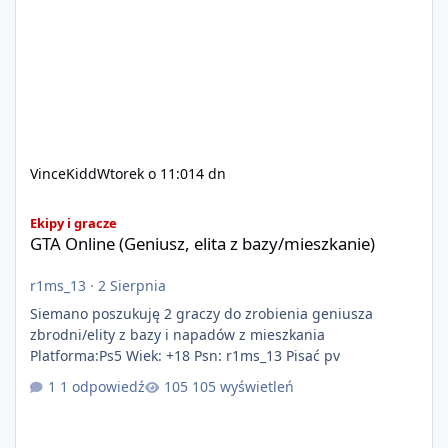
VinceKidd
Wtorek o 11:01
4 dn
GTA Online (Geniusz, elita z bazy/mieszkanie)
Ekipy i gracze
GTA Online (Geniusz, elita z bazy/mieszkanie)
r1ms_13
·
2 Sierpnia
Siemano poszukuję 2 graczy do zrobienia geniusza
zbrodni/elity z bazy i napadów z mieszkania
Platforma:Ps5 Wiek: +18 Psn: r1ms_13 Pisać pv
1 odpowiedź
105 wyświetleń