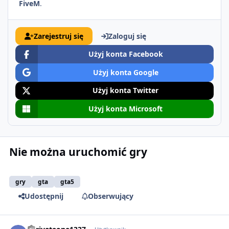
FiveM
.
Zarejestruj się
Zaloguj się
Użyj konta Facebook
Użyj konta Google
Użyj konta Twitter
Użyj konta Microsoft
Nie można uruchomić gry
gry
gta
gta5
Udostępnij
Obserwujący
comment_61368