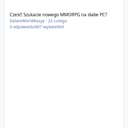
Cześć! Szukacie nowego MMORPG na słabe PC?
Cześć! Szukacie nowego MMORPG na słabe PC?
DalamWorldRazya
·
23 Lutego
0
odpowiedzi
807
wyświetleń