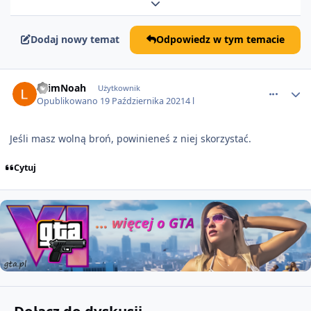
Rozwiń podsumowanie tematu
Dodaj nowy temat
Odpowiedz w tym temacie
comment_65910
LaimNoah
Użytkownik
Opublikowano
19 Października 2021
4 l
Jeśli masz wolną broń, powinieneś z niej skorzystać.
Cytuj
Dołącz do dyskusji