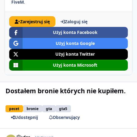
FiveM
.
Zarejestruj się
Zaloguj się
Użyj konta Facebook
Użyj konta Google
Użyj konta Twitter
Użyj konta Microsoft
Dostałem bronie których nie kupiłem.
pecet
bronie
gta
gta5
Udostępnij
Obserwujący
comment_61524