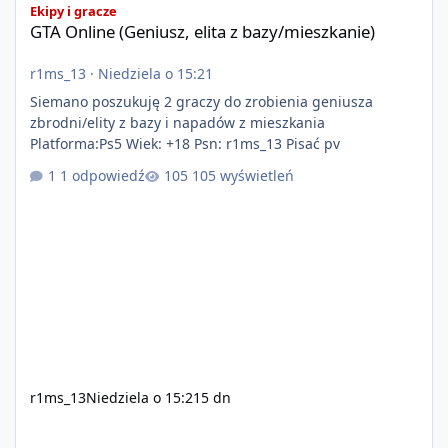
Ekipy i gracze
GTA Online (Geniusz, elita z bazy/mieszkanie)
r1ms_13
·
Niedziela o 15:21
Siemano poszukuję 2 graczy do zrobienia geniusza
zbrodni/elity z bazy i napadów z mieszkania
Platforma:Ps5 Wiek: +18 Psn: r1ms_13 Pisać pv
1 odpowiedź
105 wyświetleń
r1ms_13
Niedziela o 15:21
5 dn