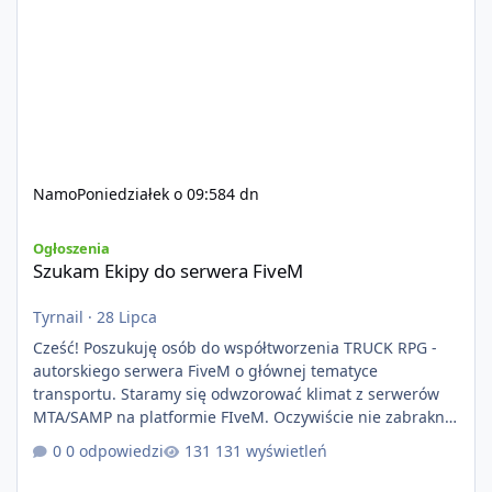
Namo
Poniedziałek o 09:58
4 dn
Szukam Ekipy do serwera FiveM
Ogłoszenia
Szukam Ekipy do serwera FiveM
Tyrnail
·
28 Lipca
Cześć! Poszukuję osób do współtworzenia TRUCK RPG -
autorskiego serwera FiveM o głównej tematyce
transportu. Staramy się odwzorować klimat z serwerów
MTA/SAMP na platformie FIveM. Oczywiście nie zabraknie
kontentu dla graczy którzy chcą robić coś innego niż
0 odpowiedzi
131 wyświetleń
jeździć ciężarówką. Projekt tworzony jest od podstaw z
naciskiem na jakość wykonania, bezpieczeństwo,