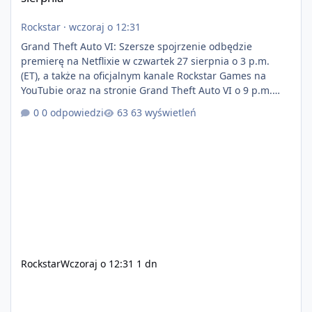
Rockstar
·
wczoraj o 12:31
Grand Theft Auto VI: Szersze spojrzenie odbędzie
premierę na Netflixie w czwartek 27 sierpnia o 3 p.m.
(ET), a także na oficjalnym kanale Rockstar Games na
YouTubie oraz na stronie Grand Theft Auto VI o 9 p.m.
(ET) 27 sierpnia. https://netflix.com/GTAVI Grand Theft
0 odpowiedzi
63 wyświetleń
Auto VI będzie dostępne 19 listopada na PlayStation 5
oraz Xbox Series X|S. Zamów przed premierą na stronie
https://www.rockstargames.com/VI.
Rockstar
Wczoraj o 12:31
1 dn