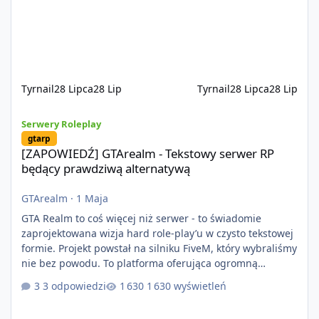
optymalizację oraz długoterminowy rozwój. Nie bazujemy
na przypadkowo pobranych skryptach większość
systemów powstaje pod potrzeby serwer
Tyrnail
28 Lipca
28 Lip
Tyrnail
28 Lipca
28 Lip
[ZAPOWIEDŹ] GTArealm - Tekstowy serwer RP będący prawdziwą
Serwery Roleplay
gtarp
[ZAPOWIEDŹ] GTArealm - Tekstowy serwer RP
będący prawdziwą alternatywą
GTArealm
·
1 Maja
GTA Realm to coś więcej niż serwer - to świadomie
zaprojektowana wizja hard role-play’u w czysto tekstowej
formie. Projekt powstał na silniku FiveM, który wybraliśmy
nie bez powodu. To platforma oferująca ogromną
elastyczność i znacznie szybszy rozwój systemów niż w
3 odpowiedzi
1 630 wyświetleń
przypadku innych rozwiązań. Usprawniona
synchronizacja klient-serwer eliminuje problemy znane z