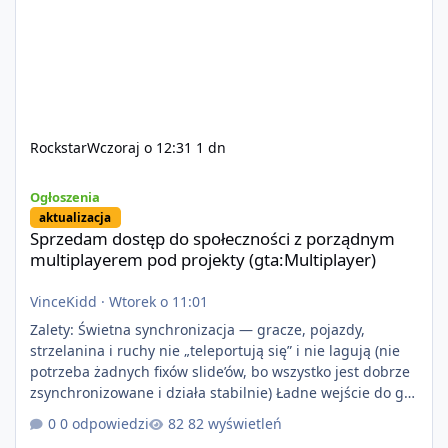
Rockstar
Wczoraj o 12:31
1 dn
Sprzedam dostęp do społeczności z porządnym multiplayerem pod
Ogłoszenia
aktualizacja
Sprzedam dostęp do społeczności z porządnym
multiplayerem pod projekty (gta:Multiplayer)
VinceKidd
·
Wtorek o 11:01
Zalety: Świetna synchronizacja — gracze, pojazdy,
strzelanina i ruchy nie „teleportują się” i nie lagują (nie
potrzeba żadnych fixów slide’ów, bo wszystko jest dobrze
zsynchronizowane i działa stabilnie) Ładne wejście do gry
+ solidny antycheat na poziomie multiplayera Wygodne
0 odpowiedzi
82 wyświetleń
pisanie własnych modów i skryptów (wsparcie C# / JS /