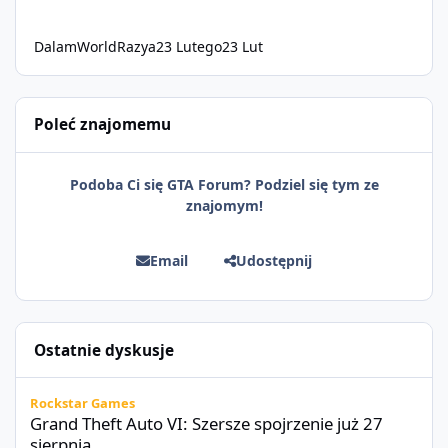
DalamWorldRazya
23 Lutego
23 Lut
Poleć znajomemu
Podoba Ci się GTA Forum? Podziel się tym ze
znajomym!
Email
Udostępnij
Ostatnie dyskusje
Grand Theft Auto VI: Szersze spojrzenie już 27 sierpnia
Rockstar Games
Grand Theft Auto VI: Szersze spojrzenie już 27
sierpnia