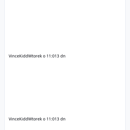
C++ lub możliwość napisania własnego modułu) Cena:
200$ Kontakt: Discord — vincekidd Telegram —
xvincekidd Wideo demonstracyjne:
https://youtu.be/8IrdoG8iFz4
VinceKidd
Wtorek o 11:01
3 dn
VinceKidd
Wtorek o 11:01
3 dn
GTA Online (Geniusz, elita z bazy/mieszkanie)