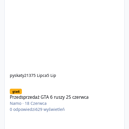
pyskaty2137
5 Lipca
5 Lip
Przedsprzedaż GTA 6 ruszy 25 czerwca
gta6
Przedsprzedaż GTA 6 ruszy 25 czerwca
Namo
·
18 Czerwca
0
odpowiedzi
629
wyświetleń