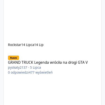
Rockstar
14 Lipca
14 Lip
GRAND TRUCK Legenda wróciła na drogi GTA V
fivem
GRAND TRUCK Legenda wróciła na drogi GTA V
pyskaty2137
·
5 Lipca
0
odpowiedzi
477
wyświetleń