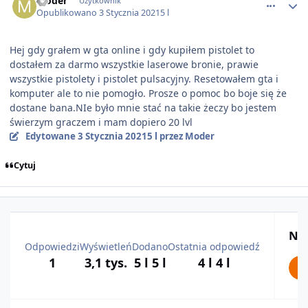
Moder
Użytkownik
Opublikowano
3 Stycznia 2021
5 l
Hej gdy grałem w gta online i gdy kupiłem pistolet to
dostałem za darmo wszystkie laserowe bronie, prawie
wszystkie pistolety i pistolet pulsacyjny. Resetowałem gta i
komputer ale to nie pomogło. Prosze o pomoc bo boje się że
dostane bana.NIe było mnie stać na takie żeczy bo jestem
świerzym graczem i mam dopiero 20 lvl
Edytowane
3 Stycznia 2021
5 l
przez Moder
Cytuj
Naj
Odpowiedzi
Wyświetleń
Dodano
Ostatnia odpowiedź
1
3,1 tys.
5 l
5 l
4 l
4 l