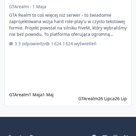
GTArealm
·
1 Maja
GTA Realm to coś więcej niż serwer - to świadomie
zaprojektowana wizja hard role-play’u w czysto tekstowej
formie. Projekt powstał na silniku FiveM, który wybraliśmy
nie bez powodu. To platforma oferująca ogromną
elastyczność i znacznie szybszy rozwój systemów niż w
3 odpowiedzi
1 624 wyświetleń
przypadku innych rozwiązań. Usprawniona
synchronizacja klient-serwer eliminuje problemy znane z
przeszłości i jasno pokazuje, że nowoczesne podejście
technologiczne może iść w parze ze stabilnością. Co
istotne, FiveM pozostaje jedyną
GTArealm
1 Maja
1 Maj
GTArealm
26 Lipca
26 Lip
Tryb jasny
Tryb ciemny
Preferencje systemowe
f
y
i
x