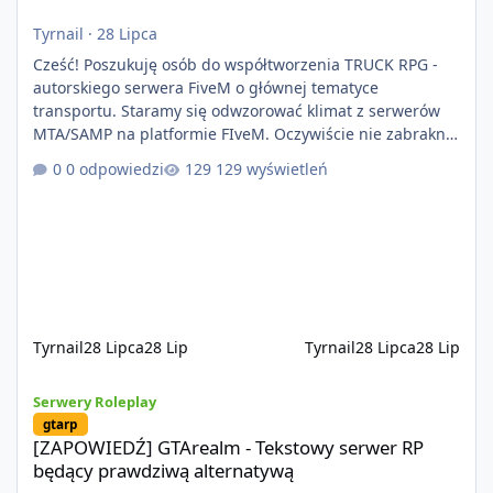
Tyrnail
·
28 Lipca
Cześć! Poszukuję osób do współtworzenia TRUCK RPG -
autorskiego serwera FiveM o głównej tematyce
transportu. Staramy się odwzorować klimat z serwerów
MTA/SAMP na platformie FIveM. Oczywiście nie zabraknie
kontentu dla graczy którzy chcą robić coś innego niż
0 odpowiedzi
129 wyświetleń
jeździć ciężarówką. Projekt tworzony jest od podstaw z
naciskiem na jakość wykonania, bezpieczeństwo,
optymalizację oraz długoterminowy rozwój. Nie bazujemy
na przypadkowo pobranych skryptach większość
systemów powstaje pod potrzeby serwer
Tyrnail
28 Lipca
28 Lip
Tyrnail
28 Lipca
28 Lip
[ZAPOWIEDŹ] GTArealm - Tekstowy serwer RP będący prawdziwą
Serwery Roleplay
gtarp
[ZAPOWIEDŹ] GTArealm - Tekstowy serwer RP
będący prawdziwą alternatywą