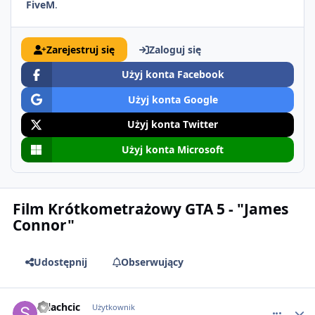
FiveM
.
Zarejestruj się
Zaloguj się
Użyj konta Facebook
Użyj konta Google
Użyj konta Twitter
Użyj konta Microsoft
Film Krótkometrażowy GTA 5 - "James
Connor"
Udostępnij
Obserwujący
comment_62107
Szlachcic
Użytkownik