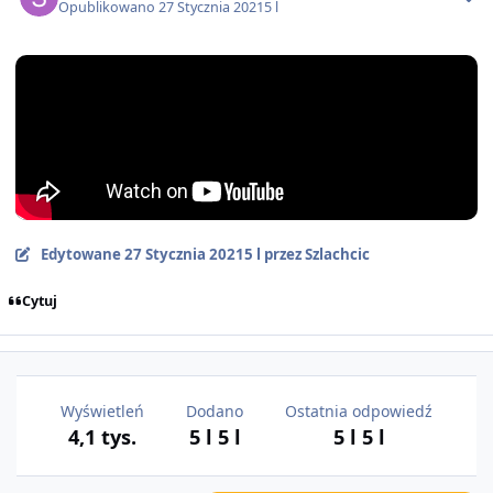
Opublikowano
27 Stycznia 2021
5 l
Edytowane
27 Stycznia 2021
5 l
przez Szlachcic
Cytuj
Wyświetleń
Dodano
Ostatnia odpowiedź
4,1 tys.
5 l
5 l
5 l
5 l