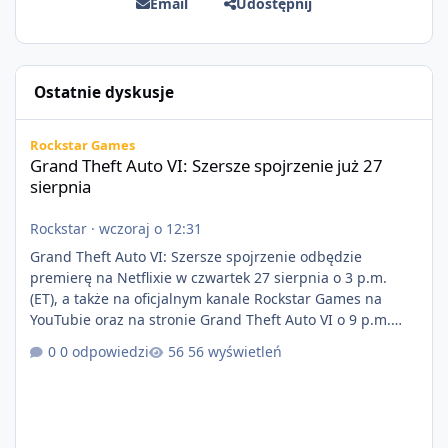
Email
Udostępnij
Ostatnie dyskusje
Grand Theft Auto VI: Szersze spojrzenie już 27 sierpnia
Rockstar Games
Grand Theft Auto VI: Szersze spojrzenie już 27
sierpnia
Rockstar
·
wczoraj o 12:31
Grand Theft Auto VI: Szersze spojrzenie odbędzie
premierę na Netflixie w czwartek 27 sierpnia o 3 p.m.
(ET), a także na oficjalnym kanale Rockstar Games na
YouTubie oraz na stronie Grand Theft Auto VI o 9 p.m.
(ET) 27 sierpnia. https://netflix.com/GTAVI Grand Theft
0 odpowiedzi
56 wyświetleń
Auto VI będzie dostępne 19 listopada na PlayStation 5
oraz Xbox Series X|S. Zamów przed premierą na stronie
https://www.rockstargames.com/VI.