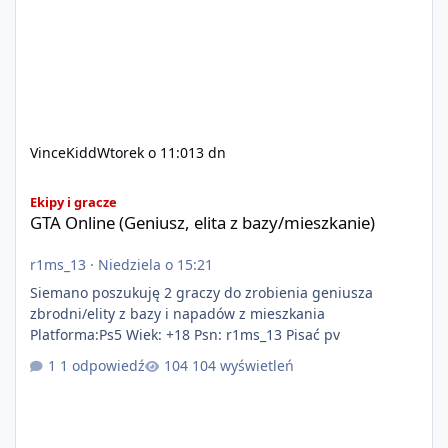
VinceKidd
Wtorek o 11:01
3 dn
GTA Online (Geniusz, elita z bazy/mieszkanie)
Ekipy i gracze
GTA Online (Geniusz, elita z bazy/mieszkanie)
r1ms_13
·
Niedziela o 15:21
Siemano poszukuję 2 graczy do zrobienia geniusza
zbrodni/elity z bazy i napadów z mieszkania
Platforma:Ps5 Wiek: +18 Psn: r1ms_13 Pisać pv
1 odpowiedź
104 wyświetleń