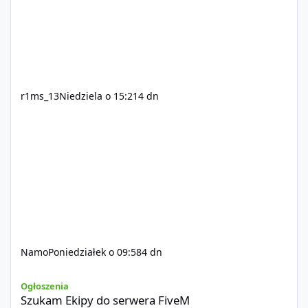
r1ms_13
Niedziela o 15:21
4 dn
Namo
Poniedziałek o 09:58
4 dn
Szukam Ekipy do serwera FiveM
Ogłoszenia
Szukam Ekipy do serwera FiveM