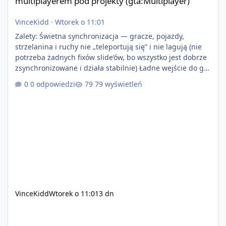
multiplayerem pod projekty (gta:Multiplayer)
VinceKidd
·
Wtorek o 11:01
Zalety: Świetna synchronizacja — gracze, pojazdy,
strzelanina i ruchy nie „teleportują się” i nie lagują (nie
potrzeba żadnych fixów slide’ów, bo wszystko jest dobrze
zsynchronizowane i działa stabilnie) Ładne wejście do gry
+ solidny antycheat na poziomie multiplayera Wygodne
0 odpowiedzi
79 wyświetleń
pisanie własnych modów i skryptów (wsparcie C# / JS /
C++ lub możliwość napisania własnego modułu) Cena:
200$ Kontakt: Discord — vincekidd Telegram —
xvincekidd Wideo demonstracyjne:
https://youtu.be/8IrdoG8iFz4
VinceKidd
Wtorek o 11:01
3 dn