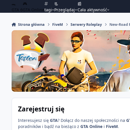
🐊
🎮
📃
📰
GTA 6
GTA Online
tagi
Przeglądaj
Cała aktywność
Strona główna
FiveM
Serwery Roleplay
New-Road 
Zarejestruj się
Interesujesz się
GTA
? Dołącz do naszej społeczności na
G
poradników i bądź na bieżąco z
GTA Online
i
FiveM
.