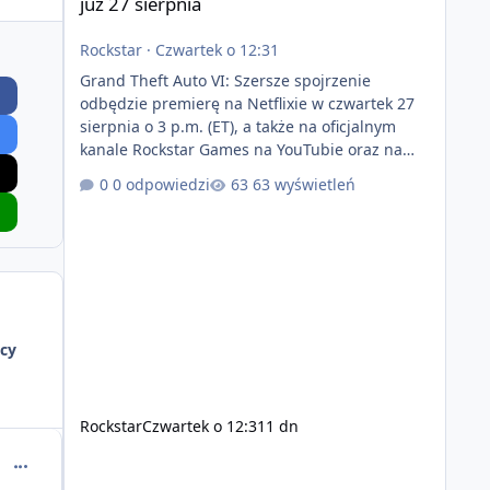
już 27 sierpnia
Rockstar
·
Czwartek o 12:31
Grand Theft Auto VI: Szersze spojrzenie
odbędzie premierę na Netflixie w czwartek 27
sierpnia o 3 p.m. (ET), a także na oficjalnym
kanale Rockstar Games na YouTubie oraz na
stronie Grand Theft Auto VI o 9 p.m. (ET) 27
0 odpowiedzi
63 wyświetleń
sierpnia. https://netflix.com/GTAVI Grand Theft
Auto VI będzie dostępne 19 listopada na
PlayStation 5 oraz Xbox Series X|S. Zamów
przed premierą na stronie
https://www.rockstargames.com/VI.
cy
Rockstar
Czwartek o 12:31
1 dn
comment_63490