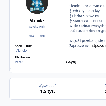
Siemka! Chciałbym cię 
┆Tryb Gry: RolePlay
┆ Liczba slotów: 64
Alanekk
┆: Status WL: ON 14+
Wiele rozbudowanych fr
Użytkownik
Dużo autorskich skrypt
4
0
odpowiedzi
Reputacja
Wejdź i przekonaj się 
Zaproszenie:
https://d
Social Club:
_Alanekk_
Platforma:
Cytuj
Pecet
Wyświetleń
1,5 tys.