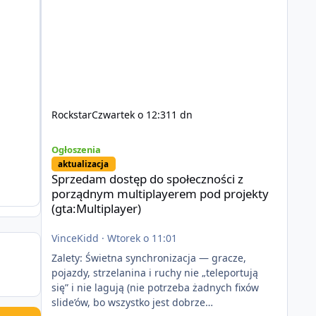
Rockstar
Czwartek o 12:31
1 dn
Sprzedam dostęp do społeczności z porządnym multiplayer
Ogłoszenia
aktualizacja
Sprzedam dostęp do społeczności z
porządnym multiplayerem pod projekty
(gta:Multiplayer)
VinceKidd
·
Wtorek o 11:01
Zalety: Świetna synchronizacja — gracze,
pojazdy, strzelanina i ruchy nie „teleportują
się” i nie lagują (nie potrzeba żadnych fixów
slide’ów, bo wszystko jest dobrze