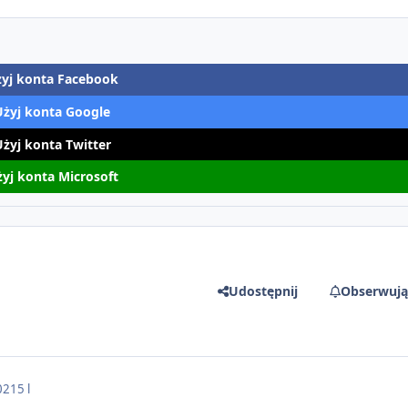
yj konta Facebook
Użyj konta Google
Użyj konta Twitter
yj konta Microsoft
Udostępnij
Obserwują
021
5 l