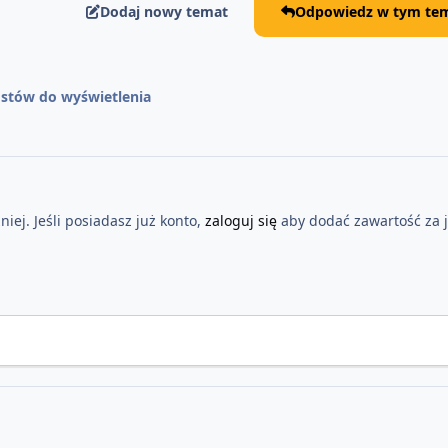
Dodaj nowy temat
Odpowiedz w tym tem
stów do wyświetlenia
iej. Jeśli posiadasz już konto,
zaloguj się
aby dodać zawartość za 