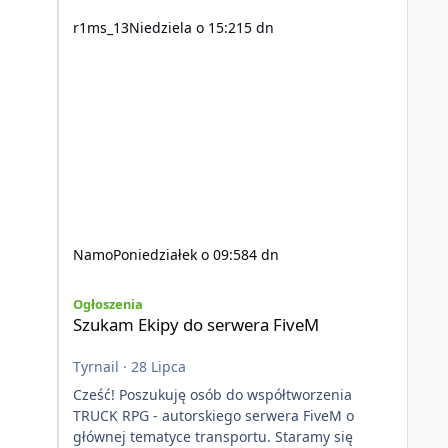
r1ms_13
Niedziela o 15:21
5 dn
Namo
Poniedziałek o 09:58
4 dn
Szukam Ekipy do serwera FiveM
Ogłoszenia
Szukam Ekipy do serwera FiveM
Tyrnail
·
28 Lipca
Cześć! Poszukuję osób do współtworzenia
TRUCK RPG - autorskiego serwera FiveM o
głównej tematyce transportu. Staramy się