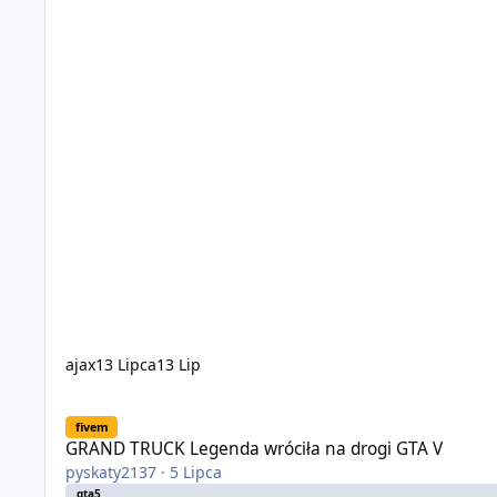
ajax
13 Lipca
13 Lip
GRAND TRUCK Legenda wróciła na drogi GTA V
fivem
GRAND TRUCK Legenda wróciła na drogi GTA V
pyskaty2137
·
5 Lipca
gta5