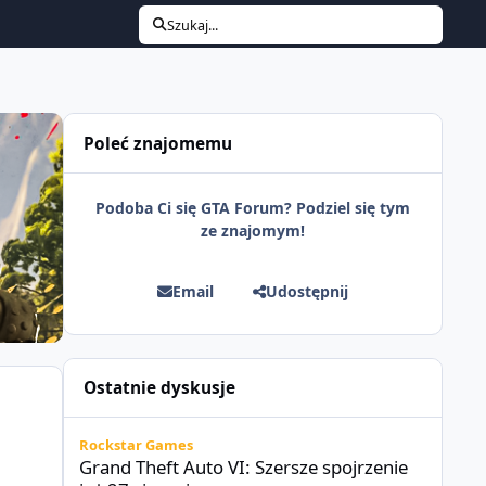
Szukaj...
Poleć znajomemu
Podoba Ci się GTA Forum? Podziel się tym
ze znajomym!
Email
Udostępnij
Ostatnie dyskusje
Grand Theft Auto VI: Szersze spojrzenie już 27 sierpnia
Rockstar Games
Grand Theft Auto VI: Szersze spojrzenie