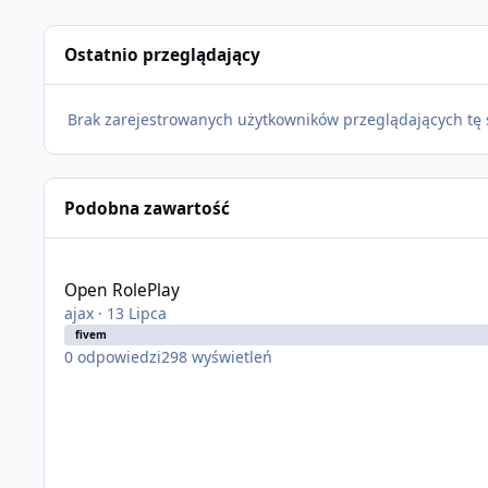
Ostatnio przeglądający
Brak zarejestrowanych użytkowników przeglądających tę 
Podobna zawartość
Open RolePlay
Open RolePlay
ajax
·
13 Lipca
fivem
0
odpowiedzi
298
wyświetleń