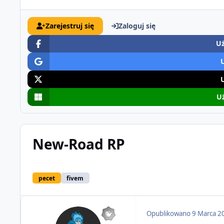
Zarejestruj się
Zaloguj się
Uż
Uż
New-Road RP
pecet
fivem
Opublikowano
9 Marca 2