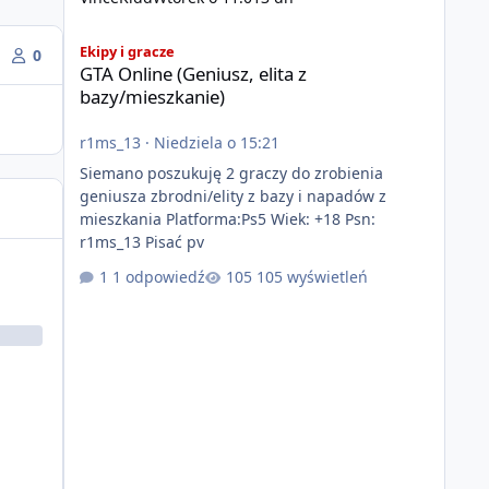
GTA Online (Geniusz, elita z bazy/mieszkanie)
Ekipy i gracze
0
GTA Online (Geniusz, elita z
bazy/mieszkanie)
r1ms_13
·
Niedziela o 15:21
Siemano poszukuję 2 graczy do zrobienia
geniusza zbrodni/elity z bazy i napadów z
mieszkania Platforma:Ps5 Wiek: +18 Psn:
r1ms_13 Pisać pv
1 odpowiedź
105 wyświetleń