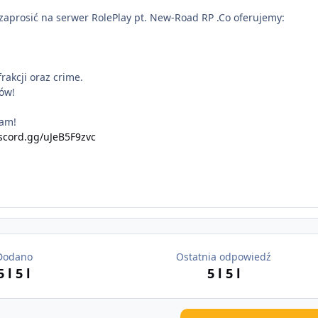
zaprosić na serwer RolePlay pt. New-Road RP .Co oferujemy:
akcji oraz crime.
ów!
sam!
iscord.gg/uJeB5F9zvc
Dodano
Ostatnia odpowiedź
5 l
5 l
5 l
5 l