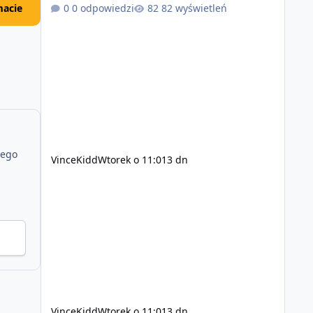
zsynchronizowane i działa stabilnie) Ładne
acie
0 odpowiedzi
82 wyświetleń
wejście do gry + solidny antycheat na poziomie
multiplayera Wygodne pisanie własnych
modów i skryptów (wsparcie C# / JS / C++ lub
możliwość napisania własnego modułu) Cena:
200$ Kontakt: Discord — vincekidd Telegram —
xvincekidd Wideo demonstracyjne:
https://youtu.be/8IrdoG8iFz4
jego
VinceKidd
Wtorek o 11:01
3 dn
VinceKidd
Wtorek o 11:01
3 dn