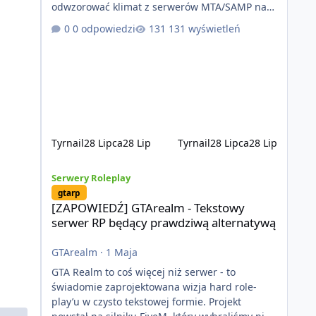
odwzorować klimat z serwerów MTA/SAMP na
platformie FIveM. Oczywiście nie zabraknie
0 odpowiedzi
131 wyświetleń
kontentu dla graczy którzy chcą robić coś
innego niż jeździć ciężarówką. Projekt tworzony
jest od podstaw z naciskiem na jakość
wykonania, bezpieczeństwo, optymalizację oraz
długoterminowy rozwój. Nie bazujemy na
przypadkowo pobranych skryptach większość
systemów powstaje pod potrzeby serwer
Tyrnail
28 Lipca
28 Lip
Tyrnail
28 Lipca
28 Lip
[ZAPOWIEDŹ] GTArealm - Tekstowy serwer RP będący praw
Serwery Roleplay
gtarp
[ZAPOWIEDŹ] GTArealm - Tekstowy
serwer RP będący prawdziwą alternatywą
GTArealm
·
1 Maja
GTA Realm to coś więcej niż serwer - to
świadomie zaprojektowana wizja hard role-
play’u w czysto tekstowej formie. Projekt