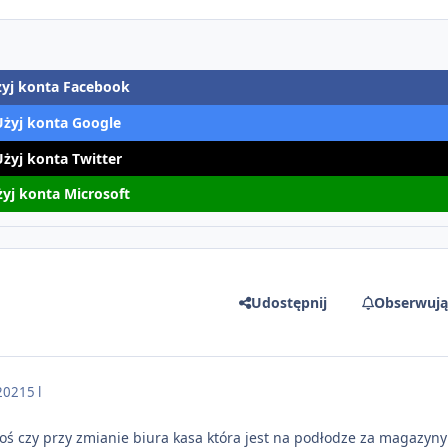
yj konta Facebook
Użyj konta Google
Użyj konta Twitter
yj konta Microsoft
Udostępnij
Obserwują
2021
5 l
toś czy przy zmianie biura kasa która jest na podłodze za magazyn