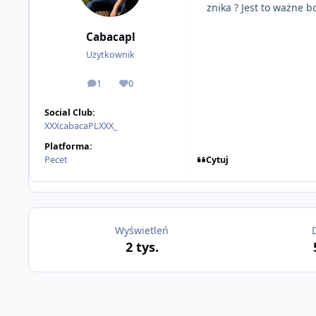
znika ? Jest to ważne 
Cabacapl
Użytkownik
1
0
odpowiedzi
Reputacja
Social Club:
XXXcabacaPLXXX_
Platforma:
Cytuj
Pecet
Wyświetleń
2 tys.