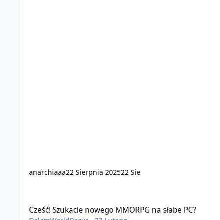
anarchiaaa
22 Sierpnia 2025
22 Sie
Cześć! Szukacie nowego MMORPG na słabe PC?
Cześć! Szukacie nowego MMORPG na słabe PC?