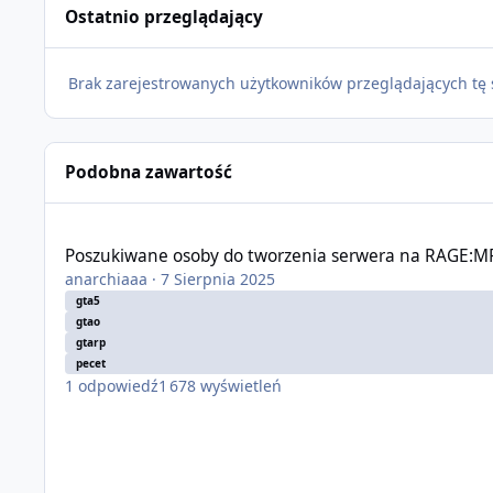
Ostatnio przeglądający
Brak zarejestrowanych użytkowników przeglądających tę 
Podobna zawartość
Poszukiwane osoby do tworzenia serwera na RAGE:MP.
Poszukiwane osoby do tworzenia serwera na RAGE:MP
anarchiaaa
·
7 Sierpnia 2025
gta5
gtao
gtarp
pecet
1
odpowiedź
1 678
wyświetleń