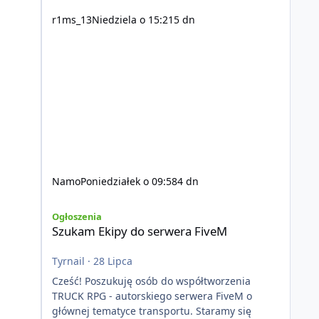
r1ms_13
Niedziela o 15:21
5 dn
Namo
Poniedziałek o 09:58
4 dn
Szukam Ekipy do serwera FiveM
Ogłoszenia
Szukam Ekipy do serwera FiveM
Tyrnail
·
28 Lipca
Cześć! Poszukuję osób do współtworzenia
TRUCK RPG - autorskiego serwera FiveM o
głównej tematyce transportu. Staramy się