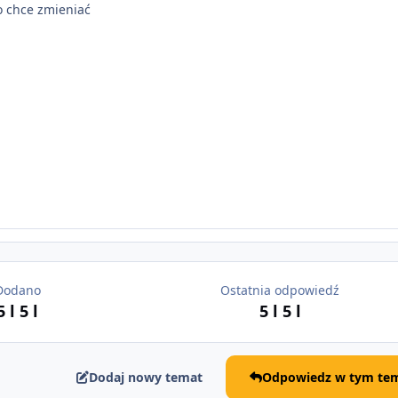
bo chce zmieniać
Dodano
Ostatnia odpowiedź
5 l
5 l
5 l
5 l
Dodaj nowy temat
Odpowiedz w tym tem