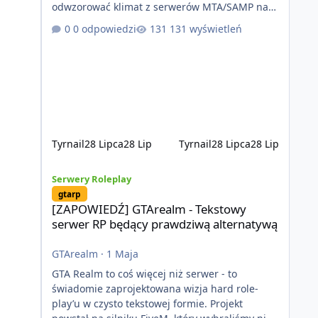
odwzorować klimat z serwerów MTA/SAMP na
platformie FIveM. Oczywiście nie zabraknie
0 odpowiedzi
131 wyświetleń
kontentu dla graczy którzy chcą robić coś
innego niż jeździć ciężarówką. Projekt tworzony
jest od podstaw z naciskiem na jakość
wykonania, bezpieczeństwo, optymalizację oraz
długoterminowy rozwój. Nie bazujemy na
przypadkowo pobranych skryptach większość
systemów powstaje pod potrzeby serwer
Tyrnail
28 Lipca
28 Lip
Tyrnail
28 Lipca
28 Lip
[ZAPOWIEDŹ] GTArealm - Tekstowy serwer RP będący praw
Serwery Roleplay
gtarp
[ZAPOWIEDŹ] GTArealm - Tekstowy
serwer RP będący prawdziwą alternatywą
GTArealm
·
1 Maja
GTA Realm to coś więcej niż serwer - to
świadomie zaprojektowana wizja hard role-
play’u w czysto tekstowej formie. Projekt