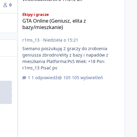
0
GTA Online (Geniusz, elita z bazy/mieszkanie)
Ekipy i gracze
GTA Online (Geniusz, elita z
bazy/mieszkanie)
r1ms_13
·
Niedziela o 15:21
Siemano poszukuję 2 graczy do zrobienia
geniusza zbrodni/elity z bazy i napadów z
mieszkania Platforma:Ps5 Wiek: +18 Psn:
r1ms_13 Pisać pv
1 odpowiedź
105 wyświetleń