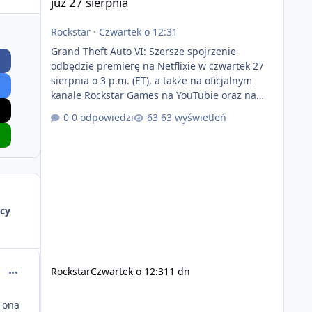
już 27 sierpnia
Rockstar
·
Czwartek o 12:31
Grand Theft Auto VI: Szersze spojrzenie
odbędzie premierę na Netflixie w czwartek 27
sierpnia o 3 p.m. (ET), a także na oficjalnym
kanale Rockstar Games na YouTubie oraz na
stronie Grand Theft Auto VI o 9 p.m. (ET) 27
0 odpowiedzi
63 wyświetleń
sierpnia. https://netflix.com/GTAVI Grand Theft
Auto VI będzie dostępne 19 listopada na
PlayStation 5 oraz Xbox Series X|S. Zamów
przed premierą na stronie
https://www.rockstargames.com/VI.
cy
comment_63723
Rockstar
Czwartek o 12:31
1 dn
y ona