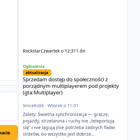
Rockstar
Czwartek o 12:31
1 dn
Sprzedam dostęp do społeczności z porządnym multiplayer
Ogłoszenia
aktualizacja
Sprzedam dostęp do społeczności z
porządnym multiplayerem pod projekty
(gta:Multiplayer)
VinceKidd
·
Wtorek o 11:01
Zalety: Świetna synchronizacja — gracze,
pojazdy, strzelanina i ruchy nie „teleportują
się” i nie lagują (nie potrzeba żadnych fixów
acie
slide’ów, bo wszystko jest dobrze