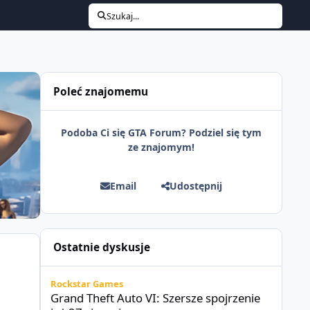
Szukaj...
Poleć znajomemu
Podoba Ci się GTA Forum? Podziel się tym
ze znajomym!
Email
Udostępnij
Ostatnie dyskusje
Grand Theft Auto VI: Szersze spojrzenie już 27 sierpnia
Rockstar Games
Grand Theft Auto VI: Szersze spojrzenie