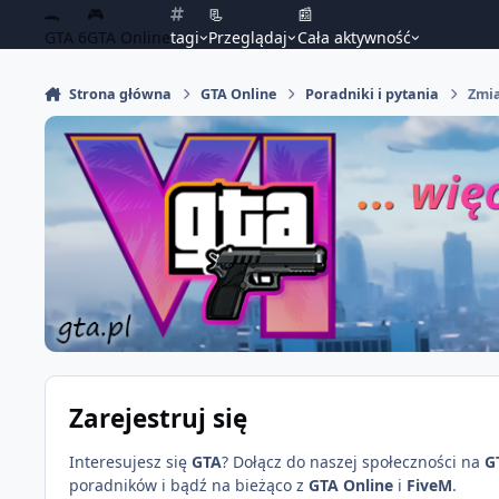
🐊
🎮
📃
📰
GTA 6
GTA Online
tagi
Przeglądaj
Cała aktywność
Strona główna
GTA Online
Poradniki i pytania
Zmi
Zarejestruj się
Interesujesz się
GTA
? Dołącz do naszej społeczności na
G
poradników i bądź na bieżąco z
GTA Online
i
FiveM
.