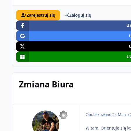
Zarejestruj się
Zaloguj się
Uż
Uż
Zmiana Biura
Opublikowano
24 Marca 
Witam. Orientuje się k