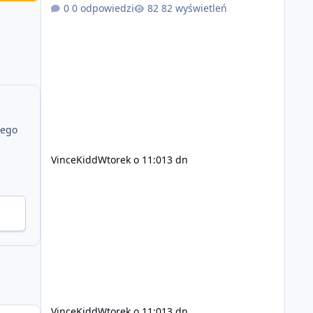
zsynchronizowane i działa stabilnie) Ładne
0 odpowiedzi
82 wyświetleń
wejście do gry + solidny antycheat na poziomie
multiplayera Wygodne pisanie własnych
modów i skryptów (wsparcie C# / JS / C++ lub
możliwość napisania własnego modułu) Cena:
200$ Kontakt: Discord — vincekidd Telegram —
xvincekidd Wideo demonstracyjne:
https://youtu.be/8IrdoG8iFz4
jego
VinceKidd
Wtorek o 11:01
3 dn
VinceKidd
Wtorek o 11:01
3 dn