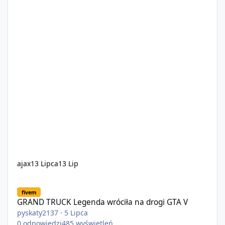
ajax
13 Lipca
13 Lip
GRAND TRUCK Legenda wróciła na drogi GTA V
fivem
GRAND TRUCK Legenda wróciła na drogi GTA V
pyskaty2137
·
5 Lipca
0
odpowiedzi
485
wyświetleń