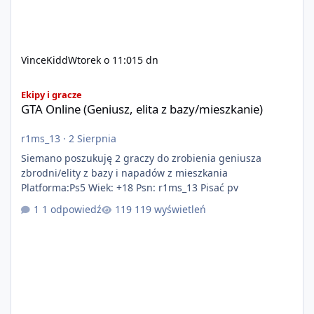
VinceKidd
Wtorek o 11:01
5 dn
GTA Online (Geniusz, elita z bazy/mieszkanie)
Ekipy i gracze
GTA Online (Geniusz, elita z bazy/mieszkanie)
r1ms_13
·
2 Sierpnia
Siemano poszukuję 2 graczy do zrobienia geniusza
zbrodni/elity z bazy i napadów z mieszkania
Platforma:Ps5 Wiek: +18 Psn: r1ms_13 Pisać pv
1 odpowiedź
119 wyświetleń