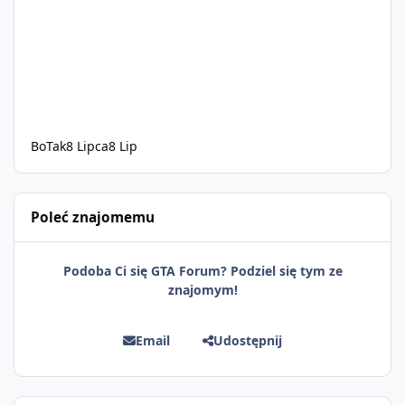
BoTak
8 Lipca
8 Lip
Poleć znajomemu
Podoba Ci się GTA Forum? Podziel się tym ze
znajomym!
Email
Udostępnij