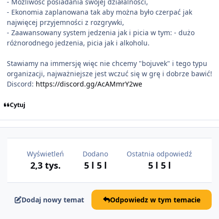
- Możliwość posiadania swojej działalności,
- Ekonomia zaplanowana tak aby można było czerpać jak
najwięcej przyjemności z rozgrywki,
- Zaawansowany system jedzenia jak i picia w tym: - dużo
różnorodnego jedzenia, picia jak i alkoholu.
Stawiamy na immersję więc nie chcemy "bojuvek" i tego typu
organizacji, najważniejsze jest wczuć się w grę i dobrze bawić!
Discord:
https://discord.gg/AcAMmrY2we
Cytuj
Wyświetleń
Dodano
Ostatnia odpowiedź
2,3 tys.
5 l
5 l
5 l
5 l
Dodaj nowy temat
Odpowiedz w tym temacie