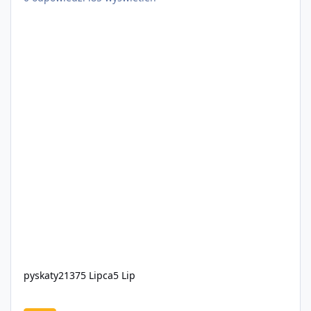
pyskaty2137
5 Lipca
5 Lip
Social Roleplay