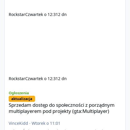
Rockstar
Czwartek o 12:31
2 dn
Rockstar
Czwartek o 12:31
2 dn
Sprzedam dostęp do społeczności z porządnym multiplayerem pod
Ogłoszenia
aktualizacja
Sprzedam dostęp do społeczności z porządnym
multiplayerem pod projekty (gta:Multiplayer)
VinceKidd
·
Wtorek o 11:01