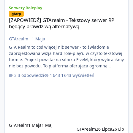
[ZAPOWIEDŹ] GTArealm - Tekstowy serwer RP będący prawdziwą
Serwery Roleplay
gtarp
[ZAPOWIEDŹ] GTArealm - Tekstowy serwer RP
będący prawdziwą alternatywą
GTArealm
·
1 Maja
GTA Realm to coś więcej niż serwer - to świadomie
zaprojektowana wizja hard role-play’u w czysto tekstowej
formie. Projekt powstał na silniku FiveM, który wybraliśmy
nie bez powodu. To platforma oferująca ogromną
elastyczność i znacznie szybszy rozwój systemów niż w
3 odpowiedzi
1 643 wyświetleń
przypadku innych rozwiązań. Usprawniona
synchronizacja klient-serwer eliminuje problemy znane z
przeszłości i jasno pokazuje, że nowoczesne podejście
technologiczne może iść w parze ze stabilnością. Co
istotne, FiveM pozostaje jedyną
GTArealm
1 Maja
1 Maj
GTArealm
26 Lipca
26 Lip