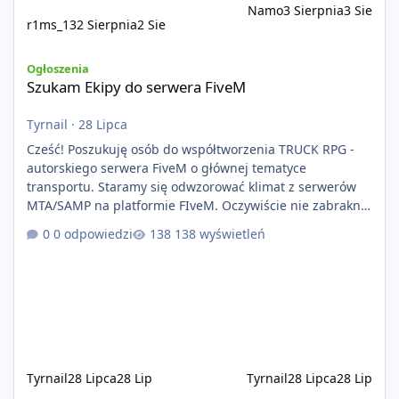
Namo
3 Sierpnia
3 Sie
r1ms_13
2 Sierpnia
2 Sie
Szukam Ekipy do serwera FiveM
Ogłoszenia
Szukam Ekipy do serwera FiveM
Tyrnail
·
28 Lipca
Cześć! Poszukuję osób do współtworzenia TRUCK RPG -
autorskiego serwera FiveM o głównej tematyce
transportu. Staramy się odwzorować klimat z serwerów
MTA/SAMP na platformie FIveM. Oczywiście nie zabraknie
kontentu dla graczy którzy chcą robić coś innego niż
0 odpowiedzi
138 wyświetleń
jeździć ciężarówką. Projekt tworzony jest od podstaw z
naciskiem na jakość wykonania, bezpieczeństwo,
optymalizację oraz długoterminowy rozwój. Nie bazujemy
na przypadkowo pobranych skryptach większość
systemów powstaje pod potrzeby serwer
Tyrnail
28 Lipca
28 Lip
Tyrnail
28 Lipca
28 Lip