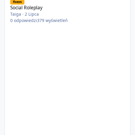
fivem
Social Roleplay
Taiga
·
2 Lipca
0
odpowiedzi
379
wyświetleń