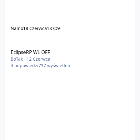
Namo
18 Czerwca
18 Cze
EclipseRP WL OFF
EclipseRP WL OFF
BoTak
·
12 Czerwca
4
odpowiedzi
737
wyświetleń