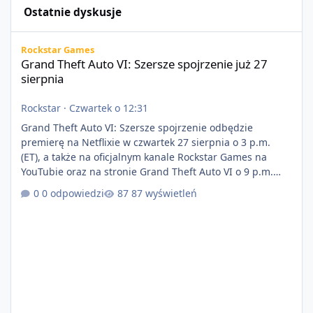
Ostatnie dyskusje
Grand Theft Auto VI: Szersze spojrzenie już 27 sierpnia
Rockstar Games
Grand Theft Auto VI: Szersze spojrzenie już 27
sierpnia
Rockstar
·
Czwartek o 12:31
Grand Theft Auto VI: Szersze spojrzenie odbędzie
premierę na Netflixie w czwartek 27 sierpnia o 3 p.m.
(ET), a także na oficjalnym kanale Rockstar Games na
YouTubie oraz na stronie Grand Theft Auto VI o 9 p.m.
(ET) 27 sierpnia. https://netflix.com/GTAVI Grand Theft
0 odpowiedzi
87 wyświetleń
Auto VI będzie dostępne 19 listopada na PlayStation 5
oraz Xbox Series X|S. Zamów przed premierą na stronie
https://www.rockstargames.com/VI.