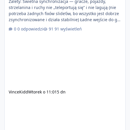
Zalety: Świetna synchronizacja — gracze, pojazdy,
strzelanina i ruchy nie „teleportują się” i nie lagują (nie
potrzeba żadnych fixów slide’ów, bo wszystko jest dobrze
zsynchronizowane i działa stabilnie) Ładne wejście do gry
+ solidny antycheat na poziomie multiplayera Wygodne
0 odpowiedzi
91 wyświetleń
pisanie własnych modów i skryptów (wsparcie C# / JS /
C++ lub możliwość napisania własnego modułu) Cena:
200$ Kontakt: Discord — vincekidd Telegram —
xvincekidd Wideo demonstracyjne:
https://youtu.be/8IrdoG8iFz4
VinceKidd
Wtorek o 11:01
5 dn