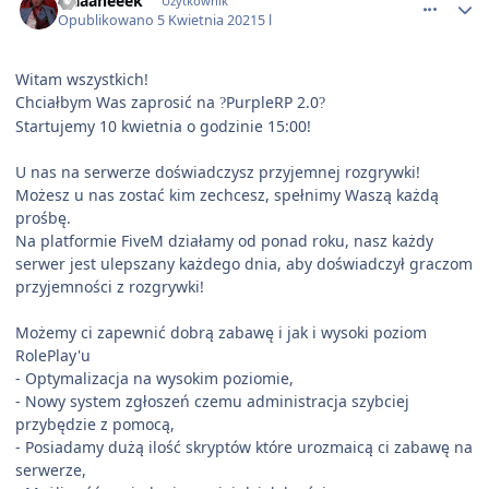
alaaaneeek
Użytkownik
Opublikowano
5 Kwietnia 2021
5 l
Witam wszystkich!
Chciałbym Was zaprosić na
PurpleRP 2.0
?
?
Startujemy 10 kwietnia o godzinie 15:00!
U nas na serwerze doświadczysz przyjemnej rozgrywki!
Możesz u nas zostać kim zechcesz, spełnimy Waszą każdą
prośbę.
Na platformie FiveM działamy od ponad roku, nasz każdy
serwer jest ulepszany każdego dnia, aby doświadczył graczom
przyjemności z rozgrywki!
Możemy ci zapewnić dobrą zabawę i jak i wysoki poziom
RolePlay'u
- Optymalizacja na wysokim poziomie,
- Nowy system zgłoszeń czemu administracja szybciej
przybędzie z pomocą,
- Posiadamy dużą ilość skryptów które urozmaicą ci zabawę na
serwerze,