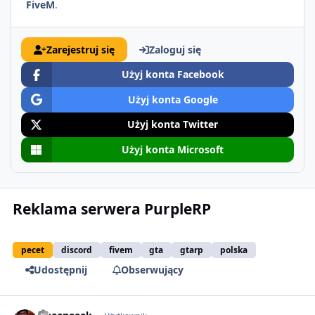
FiveM
.
Zarejestruj się
Zaloguj się
Użyj konta Facebook
Użyj konta Google
Użyj konta Twitter
Użyj konta Microsoft
Reklama serwera PurpleRP
pecet
discord
fivem
gta
gtarp
polska
Udostępnij
Obserwujący
comment_63857