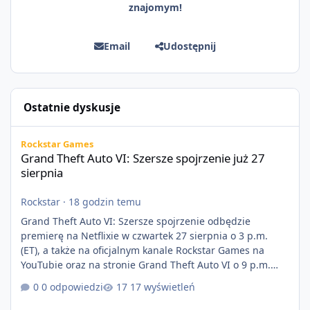
znajomym!
Email
Udostępnij
Ostatnie dyskusje
Grand Theft Auto VI: Szersze spojrzenie już 27 sierpnia
Rockstar Games
Grand Theft Auto VI: Szersze spojrzenie już 27
sierpnia
Rockstar
·
18 godzin temu
Grand Theft Auto VI: Szersze spojrzenie odbędzie
premierę na Netflixie w czwartek 27 sierpnia o 3 p.m.
(ET), a także na oficjalnym kanale Rockstar Games na
YouTubie oraz na stronie Grand Theft Auto VI o 9 p.m.
(ET) 27 sierpnia. https://netflix.com/GTAVI Grand Theft
0 odpowiedzi
17 wyświetleń
Auto VI będzie dostępne 19 listopada na PlayStation 5
oraz Xbox Series X|S. Zamów przed premierą na stronie