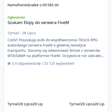
Namo
Poniedziałek o 09:58
3 dn
Szukam Ekipy do serwera FiveM
Ogłoszenia
Szukam Ekipy do serwera FiveM
Tyrnail
·
28 Lipca
Cześć! Poszukuję osób do współtworzenia TRUCK RPG -
autorskiego serwera FiveM o głównej tematyce
transportu. Staramy się odwzorować klimat z serwerów
MTA/SAMP na platformie FIveM. Oczywiście nie zabraknie
kontentu dla graczy którzy chcą robić coś innego niż
0 odpowiedzi
125 wyświetleń
jeździć ciężarówką. Projekt tworzony jest od podstaw z
naciskiem na jakość wykonania, bezpieczeństwo,
optymalizację oraz długoterminowy rozwój. Nie bazujemy
na przypadkowo pobranych skryptach większość
systemów powstaje pod potrzeby serwer
Tyrnail
28 Lipca
28 Lip
Tyrnail
28 Lipca
28 Lip