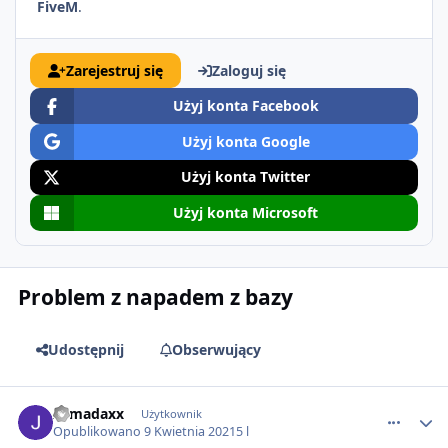
FiveM
.
Zarejestruj się
Zaloguj się
Użyj konta Facebook
Użyj konta Google
Użyj konta Twitter
Użyj konta Microsoft
Problem z napadem z bazy
Udostępnij
Obserwujący
comment_63904
Armadaxx
Użytkownik
Opublikowano
9 Kwietnia 2021
5 l