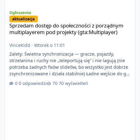
Sprzedam dostęp do społeczności z porządnym multiplayerem pod
Ogłoszenia
aktualizacja
Sprzedam dostęp do społeczności z porządnym
multiplayerem pod projekty (gta:Multiplayer)
VinceKidd
·
Wtorek o 11:01
Zalety: Świetna synchronizacja — gracze, pojazdy,
strzelanina i ruchy nie „teleportują się” i nie lagują (nie
potrzeba żadnych fixów slide’ów, bo wszystko jest dobrze
zsynchronizowane i działa stabilnie) Ładne wejście do gry
+ solidny antycheat na poziomie multiplayera Wygodne
0 odpowiedzi
70 wyświetleń
pisanie własnych modów i skryptów (wsparcie C# / JS /
C++ lub możliwość napisania własnego modułu) Cena:
200$ Kontakt: Discord — vincekidd Telegram —
xvincekidd Wideo demonstracyjne:
https://youtu.be/8IrdoG8iFz4