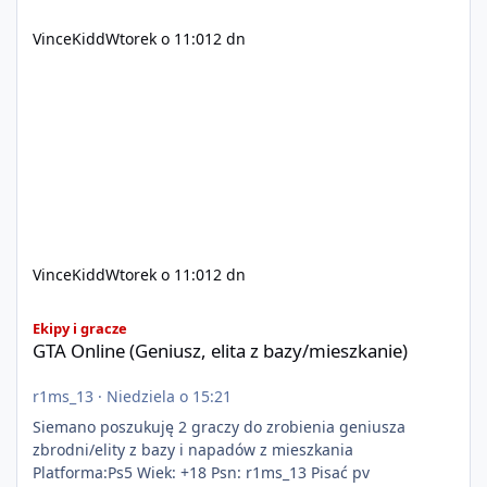
VinceKidd
Wtorek o 11:01
2 dn
VinceKidd
Wtorek o 11:01
2 dn
GTA Online (Geniusz, elita z bazy/mieszkanie)
Ekipy i gracze
GTA Online (Geniusz, elita z bazy/mieszkanie)
r1ms_13
·
Niedziela o 15:21
Siemano poszukuję 2 graczy do zrobienia geniusza
zbrodni/elity z bazy i napadów z mieszkania
Platforma:Ps5 Wiek: +18 Psn: r1ms_13 Pisać pv