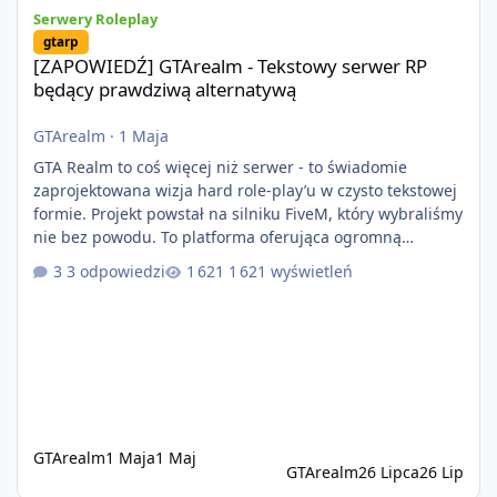
[ZAPOWIEDŹ] GTArealm - Tekstowy serwer RP będący prawdziwą
Serwery Roleplay
gtarp
[ZAPOWIEDŹ] GTArealm - Tekstowy serwer RP
będący prawdziwą alternatywą
GTArealm
·
1 Maja
GTA Realm to coś więcej niż serwer - to świadomie
zaprojektowana wizja hard role-play’u w czysto tekstowej
formie. Projekt powstał na silniku FiveM, który wybraliśmy
nie bez powodu. To platforma oferująca ogromną
elastyczność i znacznie szybszy rozwój systemów niż w
3 odpowiedzi
1 621 wyświetleń
przypadku innych rozwiązań. Usprawniona
synchronizacja klient-serwer eliminuje problemy znane z
przeszłości i jasno pokazuje, że nowoczesne podejście
technologiczne może iść w parze ze stabilnością. Co
istotne, FiveM pozostaje jedyną
GTArealm
1 Maja
1 Maj
GTArealm
26 Lipca
26 Lip