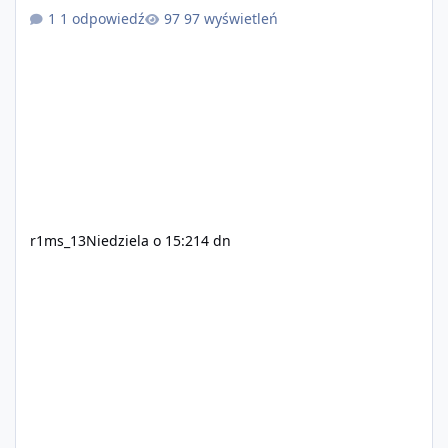
1 odpowiedź
97 wyświetleń
r1ms_13
Niedziela o 15:21
4 dn