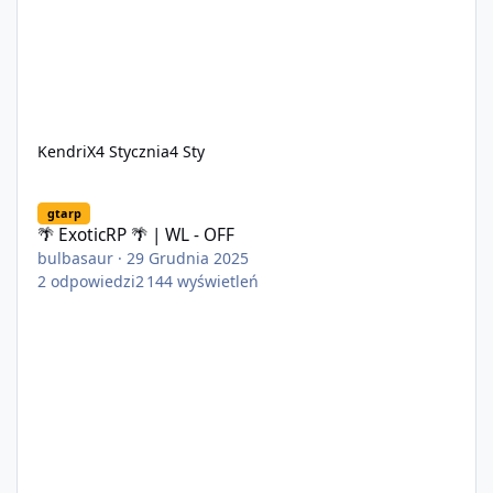
KendriX
4 Stycznia
4 Sty
🌴 ExoticRP 🌴 | WL - OFF
gtarp
🌴 ExoticRP 🌴 | WL - OFF
bulbasaur
·
29 Grudnia 2025
2
odpowiedzi
2 144
wyświetleń