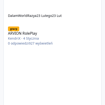
DalamWorldRazya
23 Lutego
23 Lut
ARVION RolePlay
gtarp
ARVION RolePlay
KendriX
·
4 Stycznia
0
odpowiedzi
927
wyświetleń