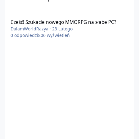
Cześć! Szukacie nowego MMORPG na słabe PC?
Cześć! Szukacie nowego MMORPG na słabe PC?
DalamWorldRazya
·
23 Lutego
0
odpowiedzi
806
wyświetleń