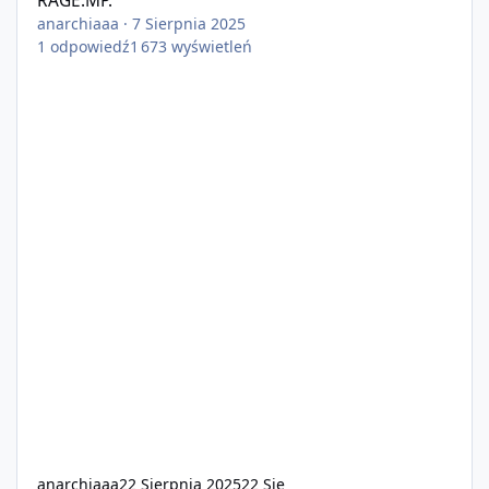
RAGE:MP.
anarchiaaa
·
7 Sierpnia 2025
1
odpowiedź
1 673
wyświetleń
anarchiaaa
22 Sierpnia 2025
22 Sie