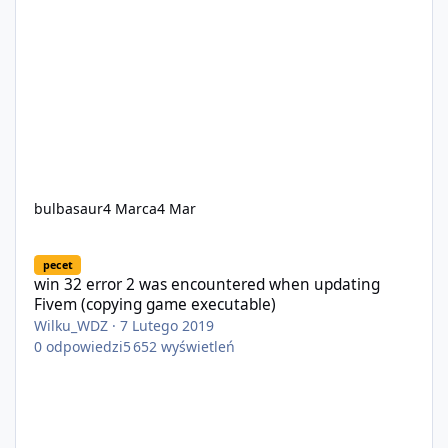
bulbasaur
4 Marca
4 Mar
win 32 error 2 was encountered when updating Fivem (copying 
pecet
win 32 error 2 was encountered when updating
Fivem (copying game executable)
Wilku_WDZ
·
7 Lutego 2019
0
odpowiedzi
5 652
wyświetleń