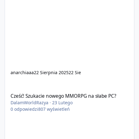
anarchiaaa
22 Sierpnia 2025
22 Sie
Cześć! Szukacie nowego MMORPG na słabe PC?
Cześć! Szukacie nowego MMORPG na słabe PC?
DalamWorldRazya
·
23 Lutego
0
odpowiedzi
807
wyświetleń