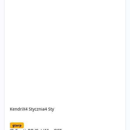
KendriX
4 Stycznia
4 Sty
🌴 ExoticRP 🌴 | WL - OFF
gtarp