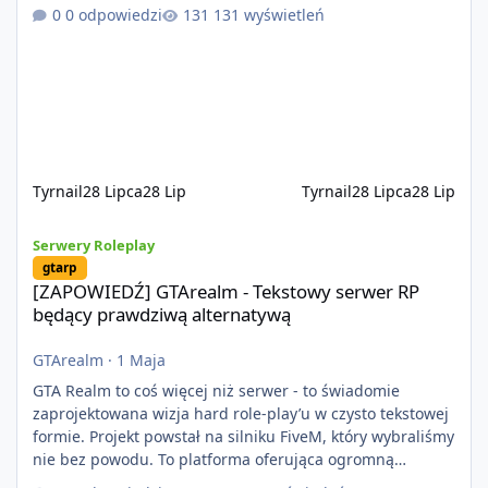
kontentu dla graczy którzy chcą robić coś innego niż
0 odpowiedzi
131 wyświetleń
jeździć ciężarówką. Projekt tworzony jest od podstaw z
naciskiem na jakość wykonania, bezpieczeństwo,
optymalizację oraz długoterminowy rozwój. Nie bazujemy
na przypadkowo pobranych skryptach większość
systemów powstaje pod potrzeby serwer
Tyrnail
28 Lipca
28 Lip
Tyrnail
28 Lipca
28 Lip
[ZAPOWIEDŹ] GTArealm - Tekstowy serwer RP będący prawdziwą
Serwery Roleplay
gtarp
[ZAPOWIEDŹ] GTArealm - Tekstowy serwer RP
będący prawdziwą alternatywą
GTArealm
·
1 Maja
GTA Realm to coś więcej niż serwer - to świadomie
zaprojektowana wizja hard role-play’u w czysto tekstowej
formie. Projekt powstał na silniku FiveM, który wybraliśmy
nie bez powodu. To platforma oferująca ogromną
elastyczność i znacznie szybszy rozwój systemów niż w