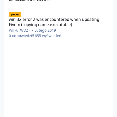
win 32 error 2 was encountered when updating Fivem (copying 
pecet
win 32 error 2 was encountered when updating
Fivem (copying game executable)
Wilku_WDZ
·
7 Lutego 2019
0
odpowiedzi
5 655
wyświetleń