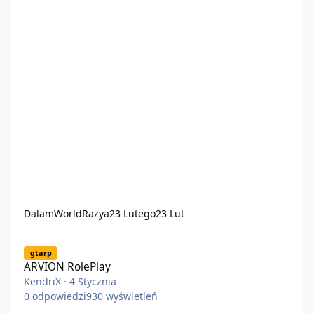
DalamWorldRazya
23 Lutego
23 Lut
ARVION RolePlay
gtarp
ARVION RolePlay
KendriX
·
4 Stycznia
0
odpowiedzi
930
wyświetleń