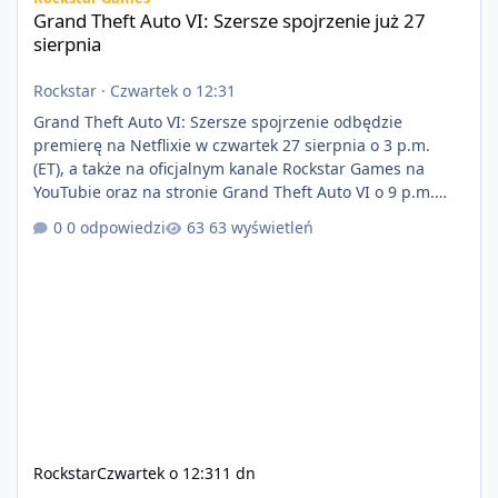
Grand Theft Auto VI: Szersze spojrzenie już 27
sierpnia
Rockstar
·
Czwartek o 12:31
Grand Theft Auto VI: Szersze spojrzenie odbędzie
premierę na Netflixie w czwartek 27 sierpnia o 3 p.m.
(ET), a także na oficjalnym kanale Rockstar Games na
YouTubie oraz na stronie Grand Theft Auto VI o 9 p.m.
(ET) 27 sierpnia. https://netflix.com/GTAVI Grand Theft
0 odpowiedzi
63 wyświetleń
Auto VI będzie dostępne 19 listopada na PlayStation 5
oraz Xbox Series X|S. Zamów przed premierą na stronie
https://www.rockstargames.com/VI.
Rockstar
Czwartek o 12:31
1 dn