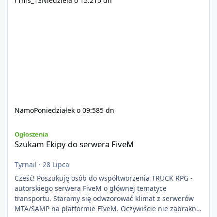
r1ms_13
Niedziela o 15:21
5 dn
Namo
Poniedziałek o 09:58
5 dn
Szukam Ekipy do serwera FiveM
Ogłoszenia
Szukam Ekipy do serwera FiveM
Tyrnail
·
28 Lipca
Cześć! Poszukuję osób do współtworzenia TRUCK RPG -
autorskiego serwera FiveM o głównej tematyce
transportu. Staramy się odwzorować klimat z serwerów
MTA/SAMP na platformie FIveM. Oczywiście nie zabraknie