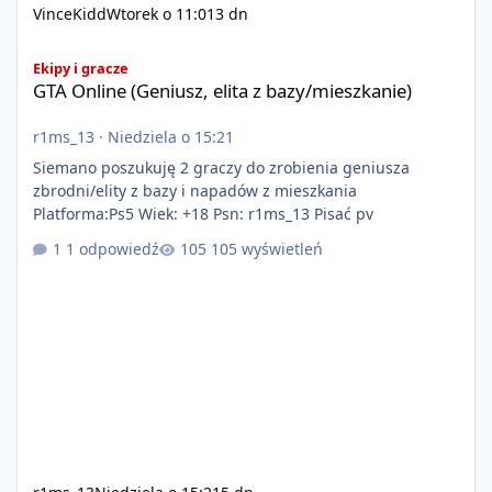
VinceKidd
Wtorek o 11:01
3 dn
GTA Online (Geniusz, elita z bazy/mieszkanie)
Ekipy i gracze
GTA Online (Geniusz, elita z bazy/mieszkanie)
r1ms_13
·
Niedziela o 15:21
Siemano poszukuję 2 graczy do zrobienia geniusza
zbrodni/elity z bazy i napadów z mieszkania
Platforma:Ps5 Wiek: +18 Psn: r1ms_13 Pisać pv
1 odpowiedź
105 wyświetleń