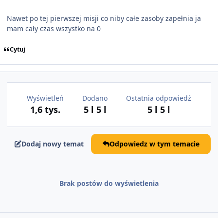
Nawet po tej pierwszej misji co niby całe zasoby zapełnia ja
mam cały czas wszystko na 0
Cytuj
Wyświetleń
Dodano
Ostatnia odpowiedź
1,6 tys.
5 l
5 l
5 l
5 l
Dodaj nowy temat
Odpowiedz w tym temacie
Brak postów do wyświetlenia