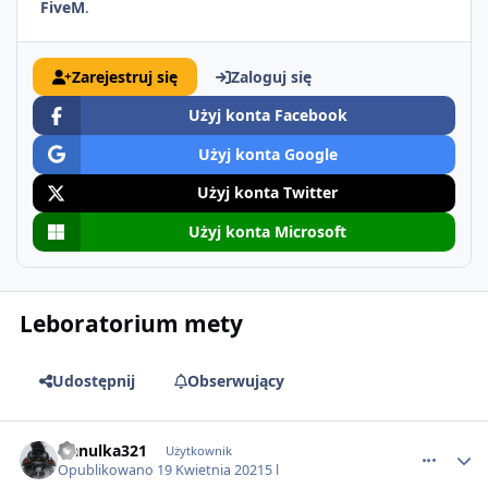
FiveM
.
Zarejestruj się
Zaloguj się
Użyj konta Facebook
Użyj konta Google
Użyj konta Twitter
Użyj konta Microsoft
Leboratorium mety
Udostępnij
Obserwujący
comment_64001
franulka321
Użytkownik
Opublikowano
19 Kwietnia 2021
5 l