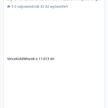
+ solidny antycheat na poziomie multiplayera Wygodne
0 odpowiedzi
82 wyświetleń
pisanie własnych modów i skryptów (wsparcie C# / JS /
C++ lub możliwość napisania własnego modułu) Cena:
200$ Kontakt: Discord — vincekidd Telegram —
xvincekidd Wideo demonstracyjne:
https://youtu.be/8IrdoG8iFz4
VinceKidd
Wtorek o 11:01
3 dn