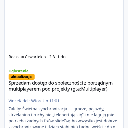
Rockstar
Czwartek o 12:31
1 dn
Sprzedam dostęp do społeczności z porządnym multiplayerem pod
Ogłoszenia
aktualizacja
Sprzedam dostęp do społeczności z porządnym
multiplayerem pod projekty (gta:Multiplayer)
VinceKidd
·
Wtorek o 11:01
Zalety: Świetna synchronizacja — gracze, pojazdy,
strzelanina i ruchy nie „teleportują się” i nie lagują (nie
potrzeba żadnych fixów slide’ów, bo wszystko jest dobrze
zsynchronizowane i działa stabilnie) Ładne wejście do gry