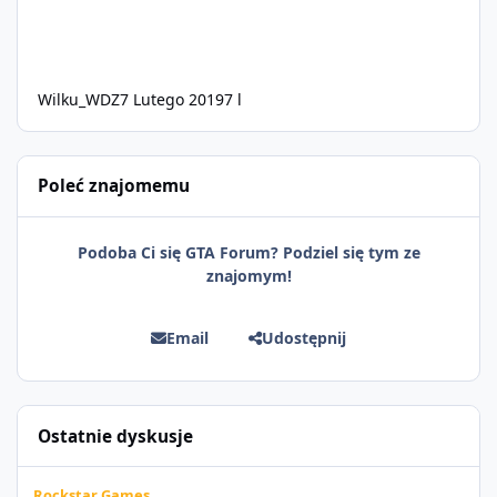
Wilku_WDZ
7 Lutego 2019
7 l
Poleć znajomemu
Podoba Ci się GTA Forum? Podziel się tym ze
znajomym!
Email
Udostępnij
Ostatnie dyskusje
Grand Theft Auto VI: Szersze spojrzenie już 27 sierpnia
Rockstar Games