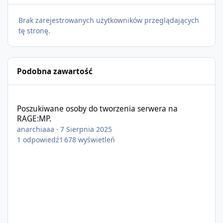
Brak zarejestrowanych użytkowników przeglądających
tę stronę.
Podobna zawartość
Poszukiwane osoby do tworzenia serwera na RAGE:MP.
Poszukiwane osoby do tworzenia serwera na
RAGE:MP.
anarchiaaa
·
7 Sierpnia 2025
1
odpowiedź
1 678
wyświetleń