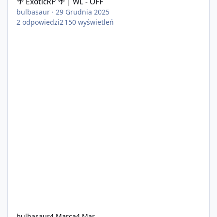
🌴 ExoticRP 🌴 | WL - OFF
bulbasaur
·
29 Grudnia 2025
2
odpowiedzi
2 150
wyświetleń
bulbasaur
4 Marca
4 Mar