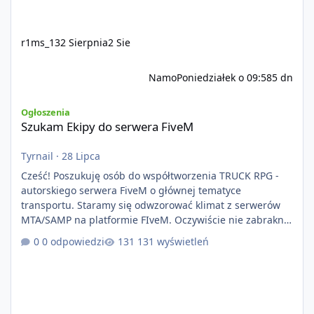
r1ms_13
2 Sierpnia
2 Sie
Namo
Poniedziałek o 09:58
5 dn
Szukam Ekipy do serwera FiveM
Ogłoszenia
Szukam Ekipy do serwera FiveM
Tyrnail
·
28 Lipca
Cześć! Poszukuję osób do współtworzenia TRUCK RPG -
autorskiego serwera FiveM o głównej tematyce
transportu. Staramy się odwzorować klimat z serwerów
MTA/SAMP na platformie FIveM. Oczywiście nie zabraknie
kontentu dla graczy którzy chcą robić coś innego niż
0 odpowiedzi
131 wyświetleń
jeździć ciężarówką. Projekt tworzony jest od podstaw z
naciskiem na jakość wykonania, bezpieczeństwo,
optymalizację oraz długoterminowy rozwój. Nie bazujemy
na przypadkowo pobranych skryptach większość
systemów powstaje pod potrzeby serwer