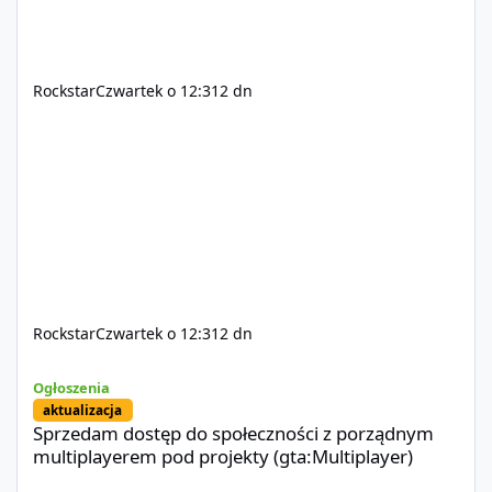
Rockstar
Czwartek o 12:31
2 dn
Rockstar
Czwartek o 12:31
2 dn
Sprzedam dostęp do społeczności z porządnym multiplayerem pod
Ogłoszenia
aktualizacja
Sprzedam dostęp do społeczności z porządnym
multiplayerem pod projekty (gta:Multiplayer)