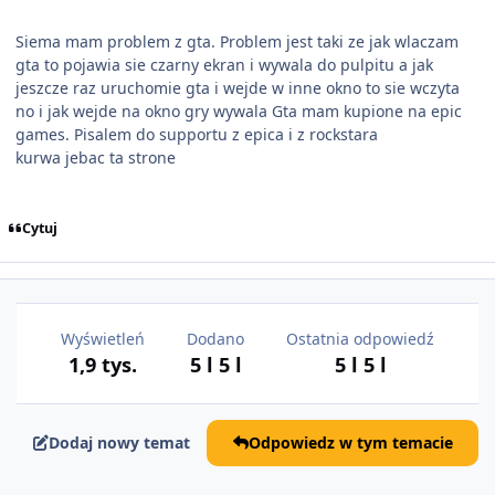
Siema mam problem z gta. Problem jest taki ze jak wlaczam
gta to pojawia sie czarny ekran i wywala do pulpitu a jak
jeszcze raz uruchomie gta i wejde w inne okno to sie wczyta
no i jak wejde na okno gry wywala Gta mam kupione na epic
games. Pisalem do supportu z epica i z rockstara
kurwa jebac ta strone
Cytuj
Wyświetleń
Dodano
Ostatnia odpowiedź
1,9 tys.
5 l
5 l
5 l
5 l
Dodaj nowy temat
Odpowiedz w tym temacie