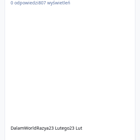
0
odpowiedzi
807
wyświetleń
DalamWorldRazya
23 Lutego
23 Lut
ARVION RolePlay