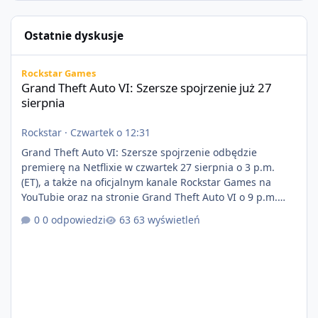
Ostatnie dyskusje
Grand Theft Auto VI: Szersze spojrzenie już 27 sierpnia
Rockstar Games
Grand Theft Auto VI: Szersze spojrzenie już 27
sierpnia
Rockstar
·
Czwartek o 12:31
Grand Theft Auto VI: Szersze spojrzenie odbędzie
premierę na Netflixie w czwartek 27 sierpnia o 3 p.m.
(ET), a także na oficjalnym kanale Rockstar Games na
YouTubie oraz na stronie Grand Theft Auto VI o 9 p.m.
(ET) 27 sierpnia. https://netflix.com/GTAVI Grand Theft
0 odpowiedzi
63 wyświetleń
Auto VI będzie dostępne 19 listopada na PlayStation 5
oraz Xbox Series X|S. Zamów przed premierą na stronie
https://www.rockstargames.com/VI.