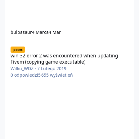
bulbasaur
4 Marca
4 Mar
win 32 error 2 was encountered when updating Fivem (copying 
pecet
win 32 error 2 was encountered when updating
Fivem (copying game executable)
Wilku_WDZ
·
7 Lutego 2019
0
odpowiedzi
5 655
wyświetleń