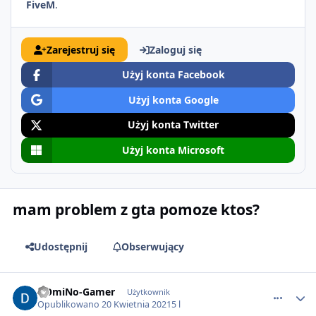
FiveM
.
Zarejestruj się
Zaloguj się
Użyj konta Facebook
Użyj konta Google
Użyj konta Twitter
Użyj konta Microsoft
mam problem z gta pomoze ktos?
Udostępnij
Obserwujący
comment_64019
DOmiNo-Gamer
Użytkownik
Opublikowano
20 Kwietnia 2021
5 l