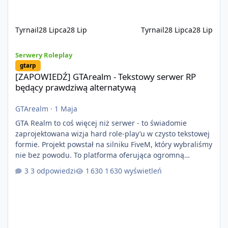
Tyrnail
28 Lipca
28 Lip
Tyrnail
28 Lipca
28 Lip
[ZAPOWIEDŹ] GTArealm - Tekstowy serwer RP będący prawdziwą
Serwery Roleplay
gtarp
[ZAPOWIEDŹ] GTArealm - Tekstowy serwer RP
będący prawdziwą alternatywą
GTArealm
·
1 Maja
GTA Realm to coś więcej niż serwer - to świadomie
zaprojektowana wizja hard role-play’u w czysto tekstowej
formie. Projekt powstał na silniku FiveM, który wybraliśmy
nie bez powodu. To platforma oferująca ogromną
elastyczność i znacznie szybszy rozwój systemów niż w
3 odpowiedzi
1 630 wyświetleń
przypadku innych rozwiązań. Usprawniona
synchronizacja klient-serwer eliminuje problemy znane z
przeszłości i jasno pokazuje, że nowoczesne podejście
technologiczne może iść w parze ze stabilnością. Co
istotne, FiveM pozostaje jedyną