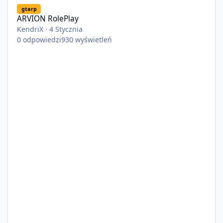
gtarp
ARVION RolePlay
KendriX
·
4 Stycznia
0
odpowiedzi
930
wyświetleń