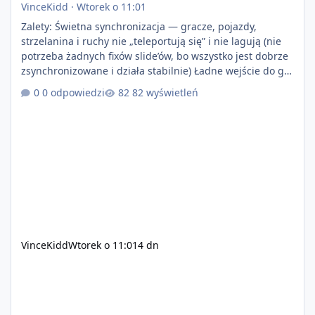
VinceKidd
·
Wtorek o 11:01
Zalety: Świetna synchronizacja — gracze, pojazdy,
strzelanina i ruchy nie „teleportują się” i nie lagują (nie
potrzeba żadnych fixów slide’ów, bo wszystko jest dobrze
zsynchronizowane i działa stabilnie) Ładne wejście do gry
+ solidny antycheat na poziomie multiplayera Wygodne
0 odpowiedzi
82 wyświetleń
pisanie własnych modów i skryptów (wsparcie C# / JS /
C++ lub możliwość napisania własnego modułu) Cena:
200$ Kontakt: Discord — vincekidd Telegram —
xvincekidd Wideo demonstracyjne:
https://youtu.be/8IrdoG8iFz4
VinceKidd
Wtorek o 11:01
4 dn