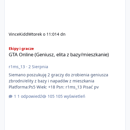
VinceKidd
Wtorek o 11:01
4 dn
GTA Online (Geniusz, elita z bazy/mieszkanie)
Ekipy i gracze
GTA Online (Geniusz, elita z bazy/mieszkanie)
r1ms_13
·
2 Sierpnia
Siemano poszukuję 2 graczy do zrobienia geniusza
zbrodni/elity z bazy i napadów z mieszkania
Platforma:Ps5 Wiek: +18 Psn: r1ms_13 Pisać pv
1 odpowiedź
105 wyświetleń