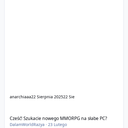
anarchiaaa
22 Sierpnia 2025
22 Sie
Cześć! Szukacie nowego MMORPG na słabe PC?
Cześć! Szukacie nowego MMORPG na słabe PC?
DalamWorldRazya
·
23 Lutego