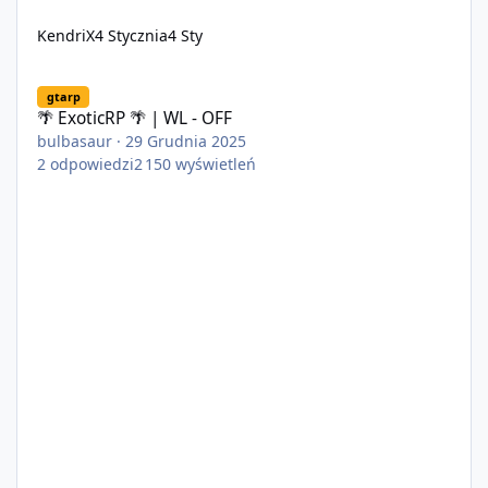
KendriX
4 Stycznia
4 Sty
🌴 ExoticRP 🌴 | WL - OFF
gtarp
🌴 ExoticRP 🌴 | WL - OFF
bulbasaur
·
29 Grudnia 2025
2
odpowiedzi
2 150
wyświetleń