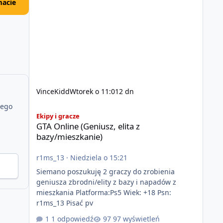
acie
VinceKidd
Wtorek o 11:01
2 dn
jego
GTA Online (Geniusz, elita z bazy/mieszkanie)
Ekipy i gracze
GTA Online (Geniusz, elita z
bazy/mieszkanie)
r1ms_13
·
Niedziela o 15:21
Siemano poszukuję 2 graczy do zrobienia
geniusza zbrodni/elity z bazy i napadów z
mieszkania Platforma:Ps5 Wiek: +18 Psn:
r1ms_13 Pisać pv
1 odpowiedź
97 wyświetleń