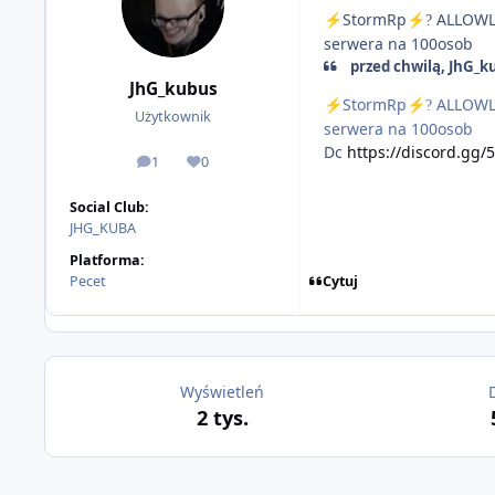
StormRp
ALLOWL
⚡
⚡
?
serwera na 100osob
przed chwilą, JhG_k
JhG_kubus
StormRp
ALLOWL
⚡
⚡
?
Użytkownik
serwera na 100osob
Dc
https://discord.gg
1
0
odpowiedzi
Reputacja
Social Club:
JHG_KUBA
Platforma:
Cytuj
Pecet
Wyświetleń
2 tys.