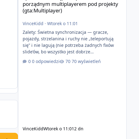
porządnym multiplayerem pod projekty
(gta:Multiplayer)
VinceKidd
·
Wtorek o 11:01
Zalety: Świetna synchronizacja — gracze,
pojazdy, strzelanina i ruchy nie „teleportują
się” i nie lagują (nie potrzeba żadnych fixów
slide’ów, bo wszystko jest dobrze
zsynchronizowane i działa stabilnie) Ładne
0 odpowiedzi
70 wyświetleń
wejście do gry + solidny antycheat na poziomie
multiplayera Wygodne pisanie własnych
modów i skryptów (wsparcie C# / JS / C++ lub
możliwość napisania własnego modułu) Cena:
200$ Kontakt: Discord — vincekidd Telegram —
xvincekidd Wideo demonstracyjne:
https://youtu.be/8IrdoG8iFz4
VinceKidd
Wtorek o 11:01
2 dn