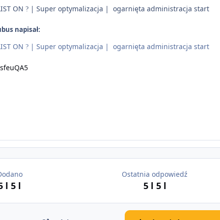
IST ON
| Super optymalizacja | ogarnięta administracja start
?
ubus napisał:
IST ON
| Super optymalizacja | ogarnięta administracja start
?
/5sfeuQA5
Dodano
Ostatnia odpowiedź
5 l
5 l
5 l
5 l