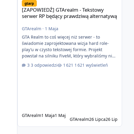
gtarp
[ZAPOWIEDŹ] GTArealm - Tekstowy
serwer RP będący prawdziwą alternatywą
GTArealm
·
1 Maja
GTA Realm to coś więcej niż serwer - to
świadomie zaprojektowana wizja hard role-
play’u w czysto tekstowej formie. Projekt
powstał na silniku FiveM, który wybraliśmy nie
bez powodu. To platforma oferująca ogromną
3 odpowiedzi
1 621 wyświetleń
elastyczność i znacznie szybszy rozwój
systemów niż w przypadku innych rozwiązań.
Usprawniona synchronizacja klient-serwer
eliminuje problemy znane z przeszłości i jasno
pokazuje, że nowoczesne podejście
technologiczne może iść w parze ze
stabilnością. Co istotne, FiveM pozostaje jedyną
GTArealm
1 Maja
1 Maj
GTArealm
26 Lipca
26 Lip