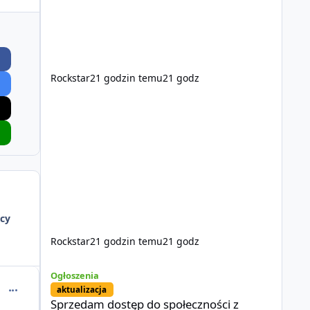
Rockstar
21 godzin temu
21 godz
cy
Rockstar
21 godzin temu
21 godz
Sprzedam dostęp do społeczności z porządnym multiplayer
Ogłoszenia
comment_64283
aktualizacja
Sprzedam dostęp do społeczności z