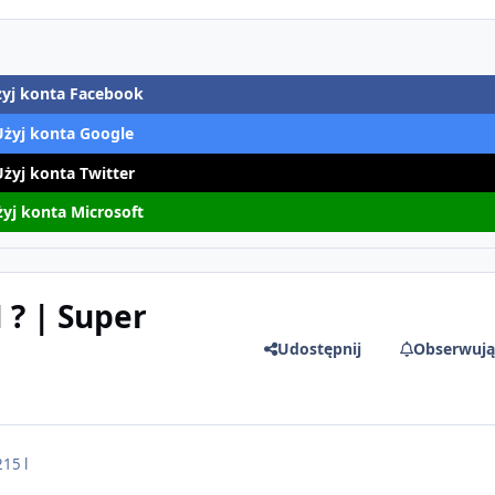
yj konta Facebook
Użyj konta Google
Użyj konta Twitter
yj konta Microsoft
? | Super
Udostępnij
Obserwują
21
5 l