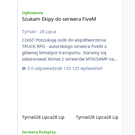
Szukam Ekipy do serwera FiveM
Ogłoszenia
Szukam Ekipy do serwera FiveM
Tyrnail
·
28 Lipca
Cześć! Poszukuję osób do współtworzenia
TRUCK RPG - autorskiego serwera FiveM o
głównej tematyce transportu. Staramy się
odwzorować klimat z serwerów MTA/SAMP na
platformie FIveM. Oczywiście nie zabraknie
0 odpowiedzi
125 wyświetleń
kontentu dla graczy którzy chcą robić coś
innego niż jeździć ciężarówką. Projekt tworzony
jest od podstaw z naciskiem na jakość
wykonania, bezpieczeństwo, optymalizację oraz
długoterminowy rozwój. Nie bazujemy na
przypadkowo pobranych skryptach większość
systemów powstaje pod potrzeby serwer
Tyrnail
28 Lipca
28 Lip
Tyrnail
28 Lipca
28 Lip
[ZAPOWIEDŹ] GTArealm - Tekstowy serwer RP będący praw
Serwery Roleplay