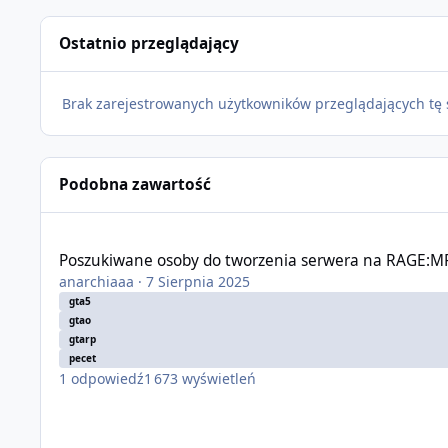
Ostatnio przeglądający
Brak zarejestrowanych użytkowników przeglądających tę 
Podobna zawartość
Poszukiwane osoby do tworzenia serwera na RAGE:MP.
Poszukiwane osoby do tworzenia serwera na RAGE:MP
anarchiaaa
·
7 Sierpnia 2025
gta5
gtao
gtarp
pecet
1
odpowiedź
1 673
wyświetleń