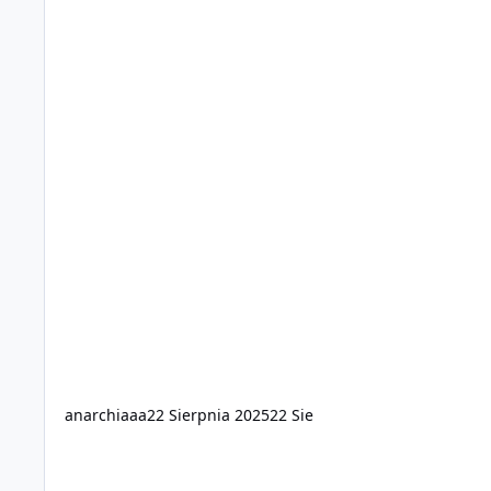
anarchiaaa
22 Sierpnia 2025
22 Sie
Cześć! Szukacie nowego MMORPG na słabe PC?