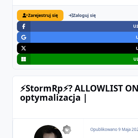
Zarejestruj się
Zaloguj się
Uż
Uż
⚡StormRp⚡? ALLOWLIST ON 
optymalizacja |
Opublikowano
9 Maja 20