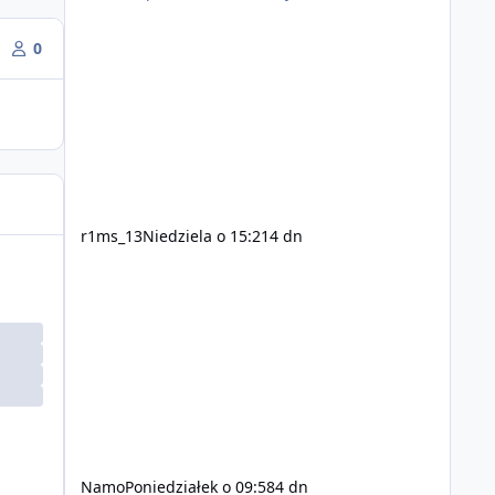
0
r1ms_13
Niedziela o 15:21
4 dn
Namo
Poniedziałek o 09:58
4 dn