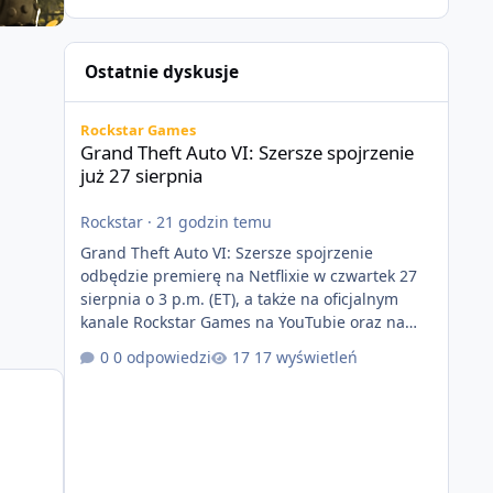
Ostatnie dyskusje
Grand Theft Auto VI: Szersze spojrzenie już 27 sierpnia
Rockstar Games
Grand Theft Auto VI: Szersze spojrzenie
już 27 sierpnia
Rockstar
·
21 godzin temu
Grand Theft Auto VI: Szersze spojrzenie
odbędzie premierę na Netflixie w czwartek 27
sierpnia o 3 p.m. (ET), a także na oficjalnym
kanale Rockstar Games na YouTubie oraz na
stronie Grand Theft Auto VI o 9 p.m. (ET) 27
0 odpowiedzi
17 wyświetleń
sierpnia. https://netflix.com/GTAVI Grand Theft
Auto VI będzie dostępne 19 listopada na
PlayStation 5 oraz Xbox Series X|S. Zamów
przed premierą na stronie
https://www.rockstargames.com/VI.