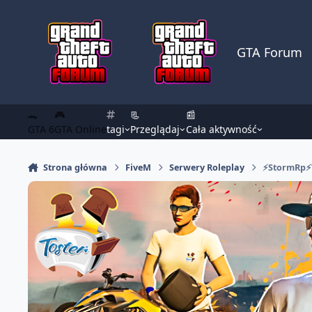
Skocz do zawartości
GTA Forum
🐊
🎮
📃
📰
GTA 6
GTA Online
tagi
Przeglądaj
Cała aktywność
Strona główna
FiveM
Serwery Roleplay
⚡StormRp⚡?