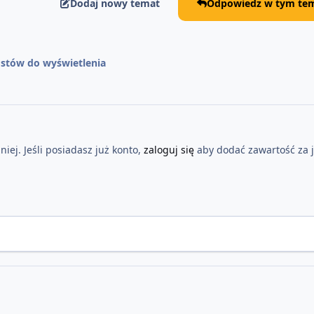
Dodaj nowy temat
Odpowiedz w tym tem
stów do wyświetlenia
iej. Jeśli posiadasz już konto,
zaloguj się
aby dodać zawartość za 