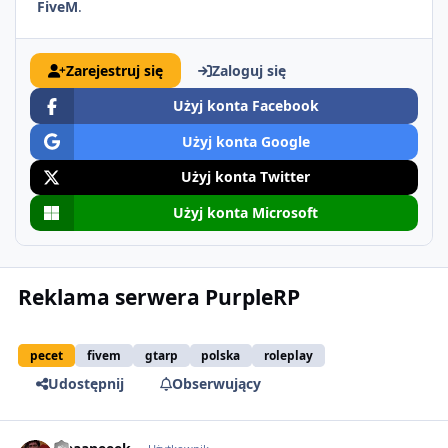
FiveM
.
Zarejestruj się
Zaloguj się
Użyj konta Facebook
Użyj konta Google
Użyj konta Twitter
Użyj konta Microsoft
Reklama serwera PurpleRP
pecet
fivem
gtarp
polska
roleplay
Udostępnij
Obserwujący
comment_64425