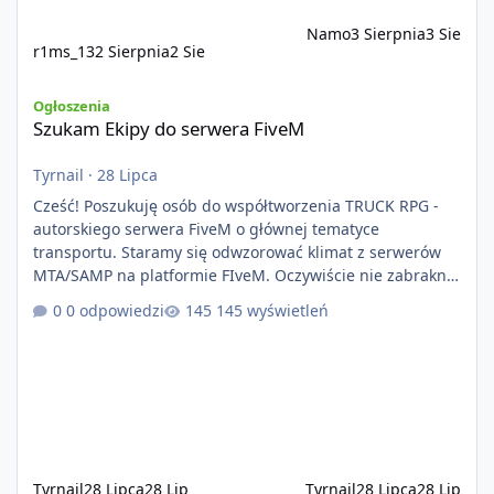
Namo
3 Sierpnia
3 Sie
r1ms_13
2 Sierpnia
2 Sie
Szukam Ekipy do serwera FiveM
Ogłoszenia
Szukam Ekipy do serwera FiveM
Tyrnail
·
28 Lipca
Cześć! Poszukuję osób do współtworzenia TRUCK RPG -
autorskiego serwera FiveM o głównej tematyce
transportu. Staramy się odwzorować klimat z serwerów
MTA/SAMP na platformie FIveM. Oczywiście nie zabraknie
kontentu dla graczy którzy chcą robić coś innego niż
0 odpowiedzi
145 wyświetleń
jeździć ciężarówką. Projekt tworzony jest od podstaw z
naciskiem na jakość wykonania, bezpieczeństwo,
optymalizację oraz długoterminowy rozwój. Nie bazujemy
na przypadkowo pobranych skryptach większość
systemów powstaje pod potrzeby serwer
Tyrnail
28 Lipca
28 Lip
Tyrnail
28 Lipca
28 Lip