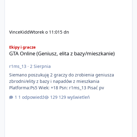
VinceKidd
Wtorek o 11:01
5 dn
GTA Online (Geniusz, elita z bazy/mieszkanie)
Ekipy i gracze
GTA Online (Geniusz, elita z bazy/mieszkanie)
r1ms_13
·
2 Sierpnia
Siemano poszukuję 2 graczy do zrobienia geniusza
zbrodni/elity z bazy i napadów z mieszkania
Platforma:Ps5 Wiek: +18 Psn: r1ms_13 Pisać pv
1 odpowiedź
129 wyświetleń