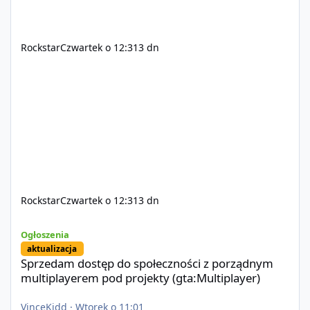
Rockstar
Czwartek o 12:31
3 dn
Rockstar
Czwartek o 12:31
3 dn
Sprzedam dostęp do społeczności z porządnym multiplayerem pod
Ogłoszenia
aktualizacja
Sprzedam dostęp do społeczności z porządnym
multiplayerem pod projekty (gta:Multiplayer)
VinceKidd
·
Wtorek o 11:01