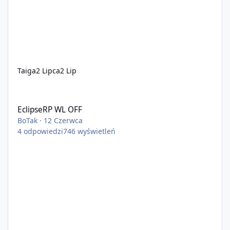
Taiga
2 Lipca
2 Lip
EclipseRP WL OFF
EclipseRP WL OFF
BoTak
·
12 Czerwca
4
odpowiedzi
746
wyświetleń