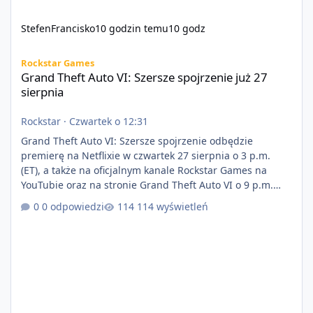
StefenFrancisko
10 godzin temu
10 godz
Grand Theft Auto VI: Szersze spojrzenie już 27 sierpnia
Rockstar Games
Grand Theft Auto VI: Szersze spojrzenie już 27
sierpnia
Rockstar
·
Czwartek o 12:31
Grand Theft Auto VI: Szersze spojrzenie odbędzie
premierę na Netflixie w czwartek 27 sierpnia o 3 p.m.
(ET), a także na oficjalnym kanale Rockstar Games na
YouTubie oraz na stronie Grand Theft Auto VI o 9 p.m.
(ET) 27 sierpnia. https://netflix.com/GTAVI Grand Theft
0 odpowiedzi
114 wyświetleń
Auto VI będzie dostępne 19 listopada na PlayStation 5
oraz Xbox Series X|S. Zamów przed premierą na stronie
https://www.rockstargames.com/VI.