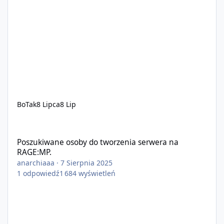
BoTak
8 Lipca
8 Lip
Poszukiwane osoby do tworzenia serwera na RAGE:MP.
Poszukiwane osoby do tworzenia serwera na
RAGE:MP.
anarchiaaa
·
7 Sierpnia 2025
1
odpowiedź
1 684
wyświetleń