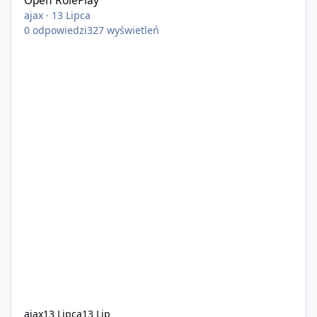
Open RolePlay
ajax
·
13 Lipca
0
odpowiedzi
327
wyświetleń
ajax
13 Lipca
13 Lip