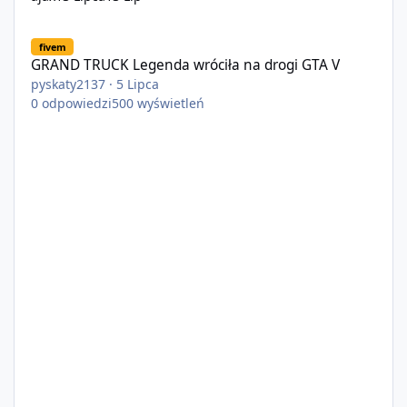
GRAND TRUCK Legenda wróciła na drogi GTA V
fivem
GRAND TRUCK Legenda wróciła na drogi GTA V
pyskaty2137
·
5 Lipca
0
odpowiedzi
500
wyświetleń