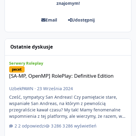
znajomym!
Email
Udostępnij
Ostatnie dyskusje
[SA-MP, OpenMP] RolePlay: Definitive Edition
Serwery Roleplay
pecet
[SA-MP, OpenMP] RolePlay: Definitive Edition
UzbekPAWN
·
23 Września 2024
Cześć, sympatycy San Andreas! Czy pamiętacie stare,
wspaniałe San Andreas, na którym z pewnością
przegraliście kawał czasu? My tak! Mamy fenomenalne
wspomnienia z tej platformy, ale wierzymy, że razem, w
nowopowstającym projekcie RolePlay: Definitive Edition
2 odpowiedzi
3 286 wyświetleń
uda nam się zbudować nowe, piękne chwile w roleplayu,
co pozwoli nam zbudować kolejne, piękne wspomnienia!