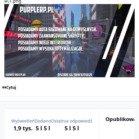
Cytuj
Opublikowan
Wyświetleń
Dodano
Ostatnia odpowiedź
1,9 tys.
5 l
5 l
5 l
5 l