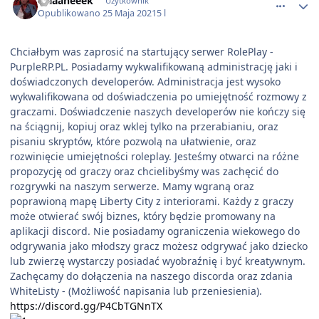
alaaaneeek
Użytkownik
Opublikowano
25 Maja 2021
5 l
Chciałbym was zaprosić na startujący serwer RolePlay -
PurpleRP.PL. Posiadamy wykwalifikowaną administrację jaki i
doświadczonych developerów. Administracja jest wysoko
wykwalifikowana od doświadczenia po umiejętność rozmowy z
graczami. Doświadczenie naszych developerów nie kończy się
na ściągnij, kopiuj oraz wklej tylko na przerabianiu, oraz
pisaniu skryptów, które pozwolą na ułatwienie, oraz
rozwinięcie umiejętności roleplay. Jesteśmy otwarci na różne
propozycję od graczy oraz chcielibyśmy was zachęcić do
rozgrywki na naszym serwerze. Mamy wgraną oraz
poprawioną mapę Liberty City z interiorami. Każdy z graczy
może otwierać swój biznes, który będzie promowany na
aplikacji discord. Nie posiadamy ograniczenia wiekowego do
odgrywania jako młodszy gracz możesz odgrywać jako dziecko
lub zwierzę wystarczy posiadać wyobraźnię i być kreatywnym.
Zachęcamy do dołączenia na naszego discorda oraz zdania
WhiteListy - (Możliwość napisania lub przeniesienia).
https://discord.gg/P4CbTGNnTX