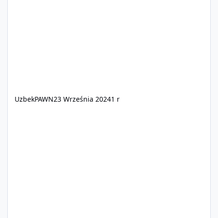
Taką możliwość zawdzięczamy dzięki nowopowstającej
platformie która przynosi nam wiele zmian, dzięki
lepszej optymalizacji i zabezpie
UzbekPAWN
23 Września 2024
1 r