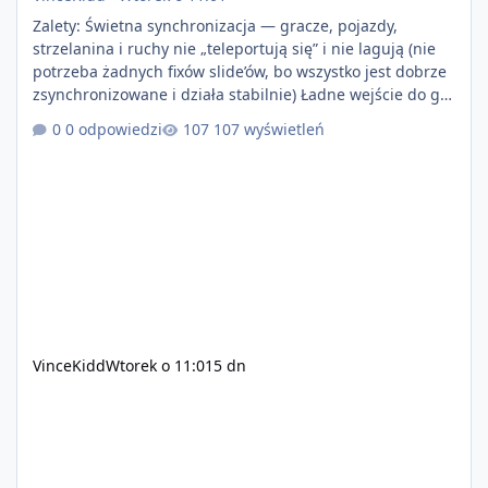
Zalety: Świetna synchronizacja — gracze, pojazdy,
strzelanina i ruchy nie „teleportują się” i nie lagują (nie
potrzeba żadnych fixów slide’ów, bo wszystko jest dobrze
zsynchronizowane i działa stabilnie) Ładne wejście do gry
+ solidny antycheat na poziomie multiplayera Wygodne
0 odpowiedzi
107 wyświetleń
pisanie własnych modów i skryptów (wsparcie C# / JS /
C++ lub możliwość napisania własnego modułu) Cena:
200$ Kontakt: Discord — vincekidd Telegram —
xvincekidd Wideo demonstracyjne:
https://youtu.be/8IrdoG8iFz4
VinceKidd
Wtorek o 11:01
5 dn