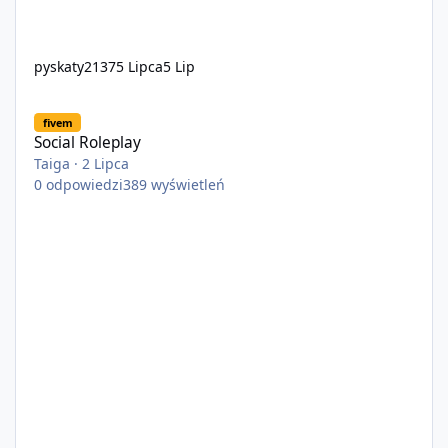
pyskaty2137
5 Lipca
5 Lip
Social Roleplay
fivem
Social Roleplay
Taiga
·
2 Lipca
0
odpowiedzi
389
wyświetleń