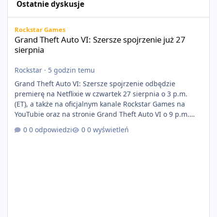
Ostatnie dyskusje
Grand Theft Auto VI: Szersze spojrzenie już 27 sierpnia
Rockstar Games
Grand Theft Auto VI: Szersze spojrzenie już 27
sierpnia
Rockstar
·
5 godzin temu
Grand Theft Auto VI: Szersze spojrzenie odbędzie
premierę na Netflixie w czwartek 27 sierpnia o 3 p.m.
(ET), a także na oficjalnym kanale Rockstar Games na
YouTubie oraz na stronie Grand Theft Auto VI o 9 p.m.
(ET) 27 sierpnia. https://netflix.com/GTAVI Grand Theft
0 odpowiedzi
0 wyświetleń
Auto VI będzie dostępne 19 listopada na PlayStation 5
oraz Xbox Series X|S. Zamów przed premierą na stronie
https://www.rockstargames.com/VI.