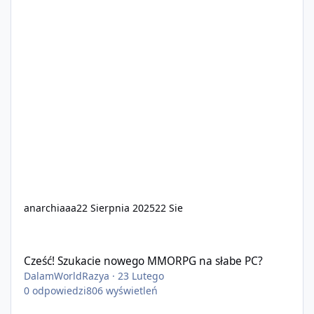
anarchiaaa
22 Sierpnia 2025
22 Sie
Cześć! Szukacie nowego MMORPG na słabe PC?
Cześć! Szukacie nowego MMORPG na słabe PC?
DalamWorldRazya
·
23 Lutego
0
odpowiedzi
806
wyświetleń