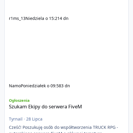
r1ms_13
Niedziela o 15:21
4 dn
Namo
Poniedziałek o 09:58
3 dn
Szukam Ekipy do serwera FiveM
Ogłoszenia
Szukam Ekipy do serwera FiveM
Tyrnail
·
28 Lipca
Cześć! Poszukuję osób do współtworzenia TRUCK RPG -