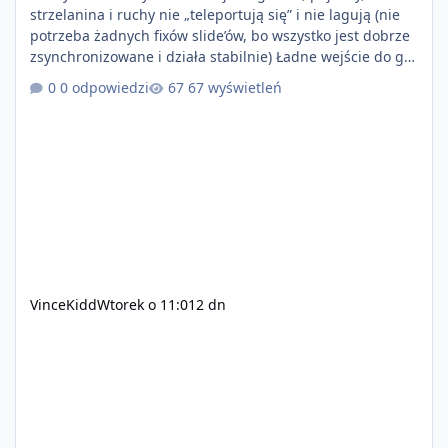
strzelanina i ruchy nie „teleportują się” i nie lagują (nie
potrzeba żadnych fixów slide’ów, bo wszystko jest dobrze
zsynchronizowane i działa stabilnie) Ładne wejście do gry
+ solidny antycheat na poziomie multiplayera Wygodne
0 odpowiedzi
67 wyświetleń
pisanie własnych modów i skryptów (wsparcie C# / JS /
C++ lub możliwość napisania własnego modułu) Cena:
200$ Kontakt: Discord — vincekidd Telegram —
xvincekidd Wideo demonstracyjne:
https://youtu.be/8IrdoG8iFz4
VinceKidd
Wtorek o 11:01
2 dn