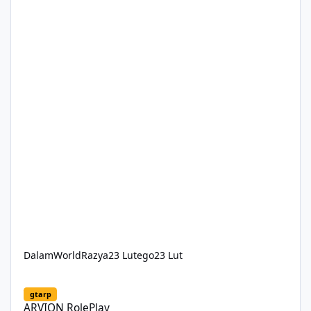
DalamWorldRazya
23 Lutego
23 Lut
ARVION RolePlay
gtarp
ARVION RolePlay