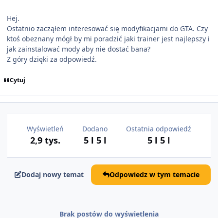
Hej.
Ostatnio zacząłem interesować się modyfikacjami do GTA. Czy
ktoś obeznany mógł by mi poradzić jaki trainer jest najlepszy i
jak zainstalować mody aby nie dostać bana?
Z góry dzięki za odpowiedź.
Cytuj
Wyświetleń
Dodano
Ostatnia odpowiedź
2,9 tys.
5 l
5 l
5 l
5 l
Dodaj nowy temat
Odpowiedz w tym temacie
Brak postów do wyświetlenia