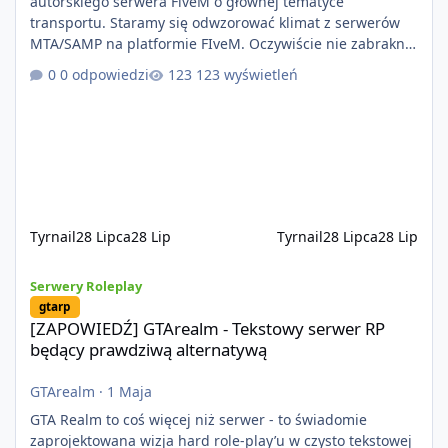
autorskiego serwera FiveM o głównej tematyce
transportu. Staramy się odwzorować klimat z serwerów
MTA/SAMP na platformie FIveM. Oczywiście nie zabraknie
kontentu dla graczy którzy chcą robić coś innego niż
0 odpowiedzi
123 wyświetleń
jeździć ciężarówką. Projekt tworzony jest od podstaw z
naciskiem na jakość wykonania, bezpieczeństwo,
optymalizację oraz długoterminowy rozwój. Nie bazujemy
na przypadkowo pobranych skryptach większość
systemów powstaje pod potrzeby serwer
Tyrnail
28 Lipca
28 Lip
Tyrnail
28 Lipca
28 Lip
[ZAPOWIEDŹ] GTArealm - Tekstowy serwer RP będący prawdziwą
Serwery Roleplay
gtarp
[ZAPOWIEDŹ] GTArealm - Tekstowy serwer RP
będący prawdziwą alternatywą
GTArealm
·
1 Maja
GTA Realm to coś więcej niż serwer - to świadomie
zaprojektowana wizja hard role-play’u w czysto tekstowej