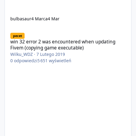
bulbasaur
4 Marca
4 Mar
win 32 error 2 was encountered when updating Fivem (copying 
pecet
win 32 error 2 was encountered when updating
Fivem (copying game executable)
Wilku_WDZ
·
7 Lutego 2019
0
odpowiedzi
5 651
wyświetleń