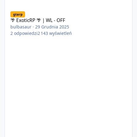
🌴 ExoticRP 🌴 | WL - OFF
gtarp
🌴 ExoticRP 🌴 | WL - OFF
bulbasaur
·
29 Grudnia 2025
2
odpowiedzi
2 143
wyświetleń