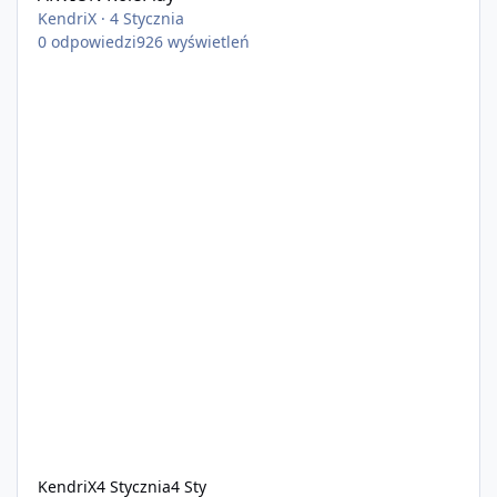
KendriX
·
4 Stycznia
0
odpowiedzi
926
wyświetleń
KendriX
4 Stycznia
4 Sty