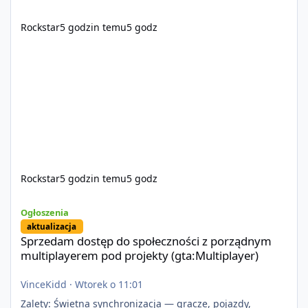
Rockstar
5 godzin temu
5 godz
Rockstar
5 godzin temu
5 godz
Sprzedam dostęp do społeczności z porządnym multiplayerem pod
Ogłoszenia
aktualizacja
Sprzedam dostęp do społeczności z porządnym
multiplayerem pod projekty (gta:Multiplayer)
VinceKidd
·
Wtorek o 11:01
Zalety: Świetna synchronizacja — gracze, pojazdy,