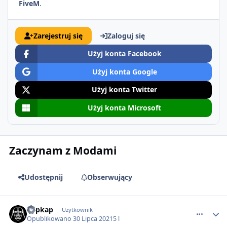
FiveM
.
Zarejestruj się
Zaloguj się
Użyj konta Facebook
Użyj konta Google
Użyj konta Twitter
Użyj konta Microsoft
Zaczynam z Modami
Udostępnij
Obserwujący
comment_65103
kapkap
Użytkownik
Opublikowano
30 Lipca 2021
5 l