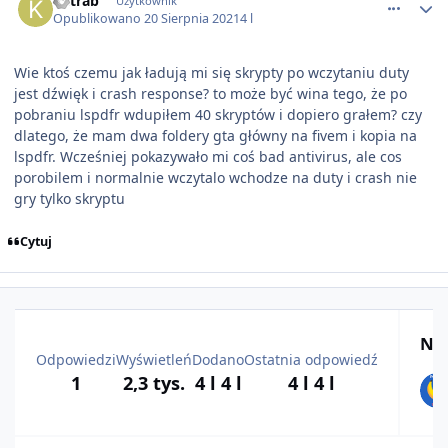
Ketrab
Użytkownik
Opublikowano
20 Sierpnia 2021
4 l
Wie ktoś czemu jak ładują mi się skrypty po wczytaniu duty
jest dźwięk i crash response? to może być wina tego, że po
pobraniu lspdfr wdupiłem 40 skryptów i dopiero grałem? czy
dlatego, że mam dwa foldery gta główny na fivem i kopia na
lspdfr. Wcześniej pokazywało mi coś bad antivirus, ale cos
porobilem i normalnie wczytalo wchodze na duty i crash nie
gry tylko skryptu
Cytuj
Naj
Odpowiedzi
Wyświetleń
Dodano
Ostatnia odpowiedź
1
2,3 tys.
4 l
4 l
4 l
4 l