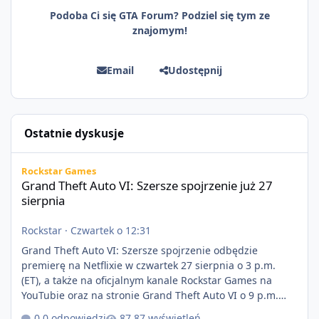
Podoba Ci się GTA Forum? Podziel się tym ze
znajomym!
Email
Udostępnij
Ostatnie dyskusje
Grand Theft Auto VI: Szersze spojrzenie już 27 sierpnia
Rockstar Games
Grand Theft Auto VI: Szersze spojrzenie już 27
sierpnia
Rockstar
·
Czwartek o 12:31
Grand Theft Auto VI: Szersze spojrzenie odbędzie
premierę na Netflixie w czwartek 27 sierpnia o 3 p.m.
(ET), a także na oficjalnym kanale Rockstar Games na
YouTubie oraz na stronie Grand Theft Auto VI o 9 p.m.
(ET) 27 sierpnia. https://netflix.com/GTAVI Grand Theft
0 odpowiedzi
87 wyświetleń