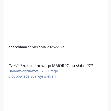
anarchiaaa
22 Sierpnia 2025
22 Sie
Cześć! Szukacie nowego MMORPG na słabe PC?
Cześć! Szukacie nowego MMORPG na słabe PC?
DalamWorldRazya
·
23 Lutego
0
odpowiedzi
809
wyświetleń