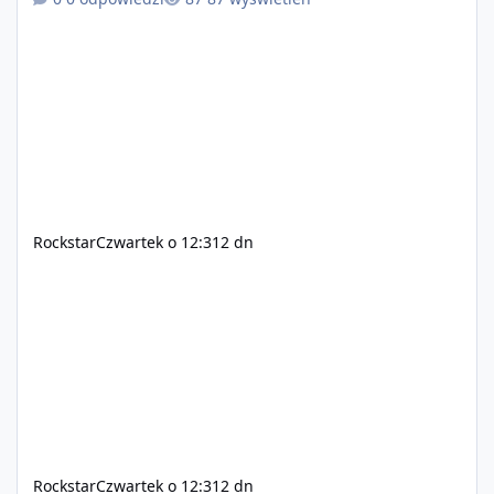
Auto VI będzie dostępne 19 listopada na PlayStation 5
oraz Xbox Series X|S. Zamów przed premierą na stronie
https://www.rockstargames.com/VI.
Rockstar
Czwartek o 12:31
2 dn
Rockstar
Czwartek o 12:31
2 dn