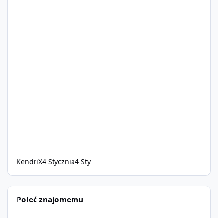
KendriX
4 Stycznia
4 Sty
Poleć znajomemu