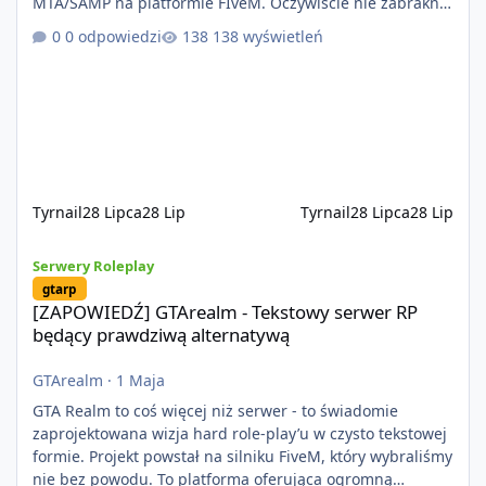
MTA/SAMP na platformie FIveM. Oczywiście nie zabraknie
kontentu dla graczy którzy chcą robić coś innego niż
0 odpowiedzi
138 wyświetleń
jeździć ciężarówką. Projekt tworzony jest od podstaw z
naciskiem na jakość wykonania, bezpieczeństwo,
optymalizację oraz długoterminowy rozwój. Nie bazujemy
na przypadkowo pobranych skryptach większość
systemów powstaje pod potrzeby serwer
Tyrnail
28 Lipca
28 Lip
Tyrnail
28 Lipca
28 Lip
[ZAPOWIEDŹ] GTArealm - Tekstowy serwer RP będący prawdziwą
Serwery Roleplay
gtarp
[ZAPOWIEDŹ] GTArealm - Tekstowy serwer RP
będący prawdziwą alternatywą
GTArealm
·
1 Maja
GTA Realm to coś więcej niż serwer - to świadomie
zaprojektowana wizja hard role-play’u w czysto tekstowej
formie. Projekt powstał na silniku FiveM, który wybraliśmy
nie bez powodu. To platforma oferująca ogromną