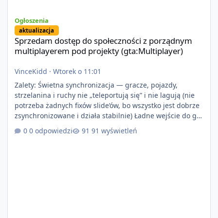
Sprzedam dostęp do społeczności z porządnym multiplayerem pod
Ogłoszenia
aktualizacja
Sprzedam dostęp do społeczności z porządnym
multiplayerem pod projekty (gta:Multiplayer)
VinceKidd
·
Wtorek o 11:01
Zalety: Świetna synchronizacja — gracze, pojazdy,
strzelanina i ruchy nie „teleportują się” i nie lagują (nie
potrzeba żadnych fixów slide’ów, bo wszystko jest dobrze
zsynchronizowane i działa stabilnie) Ładne wejście do gry
+ solidny antycheat na poziomie multiplayera Wygodne
0 odpowiedzi
91 wyświetleń
pisanie własnych modów i skryptów (wsparcie C# / JS /
C++ lub możliwość napisania własnego modułu) Cena:
200$ Kontakt: Discord — vincekidd Telegram —
xvincekidd Wideo demonstracyjne:
https://youtu.be/8IrdoG8iFz4