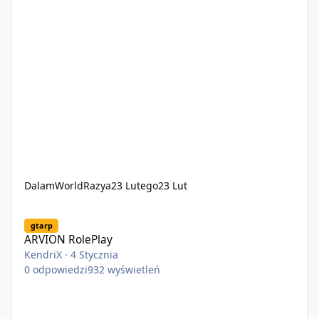
DalamWorldRazya
23 Lutego
23 Lut
ARVION RolePlay
gtarp
ARVION RolePlay
KendriX
·
4 Stycznia
0
odpowiedzi
932
wyświetleń