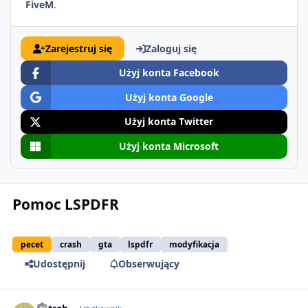
FiveM
.
Zarejestruj się
Zaloguj się
Użyj konta Facebook
Użyj konta Google
Użyj konta Twitter
Użyj konta Microsoft
Pomoc LSPDFR
pecet
crash
gta
lspdfr
modyfikacja
Udostępnij
Obserwujący
comment_65290