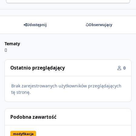
Udostępnij
Obserwujący
Tematy
Ostatnio przeglądający
0
Brak zarejestrowanych użytkowników przeglądających
tę stronę.
Podobna zawartość
[Poradnik] Twórz własne propy do GTA V / FiveM łatwo w przeglą
modyfikacja