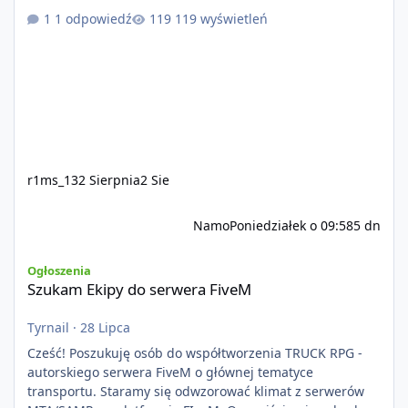
1 odpowiedź
119 wyświetleń
r1ms_13
2 Sierpnia
2 Sie
Namo
Poniedziałek o 09:58
5 dn
Szukam Ekipy do serwera FiveM
Ogłoszenia
Szukam Ekipy do serwera FiveM
Tyrnail
·
28 Lipca
Cześć! Poszukuję osób do współtworzenia TRUCK RPG -
autorskiego serwera FiveM o głównej tematyce
transportu. Staramy się odwzorować klimat z serwerów