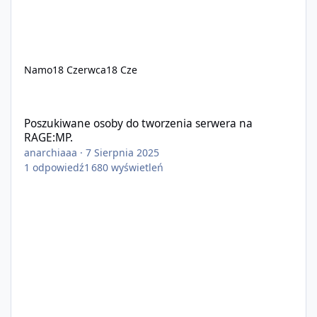
Namo
18 Czerwca
18 Cze
Poszukiwane osoby do tworzenia serwera na RAGE:MP.
Poszukiwane osoby do tworzenia serwera na
RAGE:MP.
anarchiaaa
·
7 Sierpnia 2025
1
odpowiedź
1 680
wyświetleń