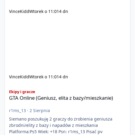
VinceKidd
Wtorek o 11:01
4 dn
VinceKidd
Wtorek o 11:01
4 dn
GTA Online (Geniusz, elita z bazy/mieszkanie)
Ekipy i gracze
GTA Online (Geniusz, elita z bazy/mieszkanie)
r1ms_13
·
2 Sierpnia
Siemano poszukuję 2 graczy do zrobienia geniusza
zbrodni/elity z bazy i napadów z mieszkania
Platforma:Ps5 Wiek: +18 Psn: r1ms_13 Pisać pv