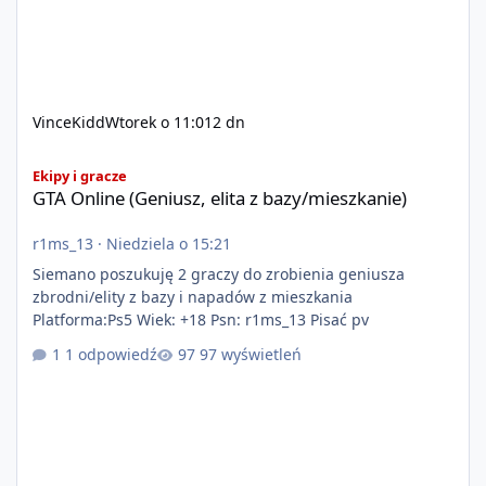
VinceKidd
Wtorek o 11:01
2 dn
GTA Online (Geniusz, elita z bazy/mieszkanie)
Ekipy i gracze
GTA Online (Geniusz, elita z bazy/mieszkanie)
r1ms_13
·
Niedziela o 15:21
Siemano poszukuję 2 graczy do zrobienia geniusza
zbrodni/elity z bazy i napadów z mieszkania
Platforma:Ps5 Wiek: +18 Psn: r1ms_13 Pisać pv
1 odpowiedź
97 wyświetleń