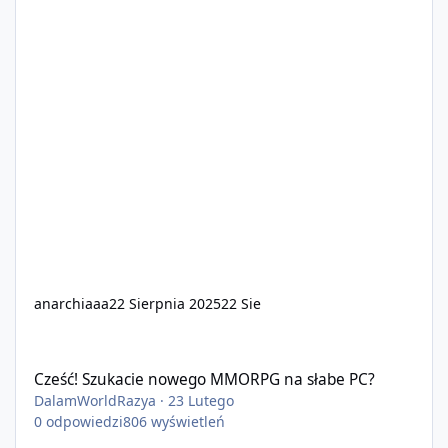
anarchiaaa
22 Sierpnia 2025
22 Sie
Cześć! Szukacie nowego MMORPG na słabe PC?
Cześć! Szukacie nowego MMORPG na słabe PC?
DalamWorldRazya
·
23 Lutego
0
odpowiedzi
806
wyświetleń