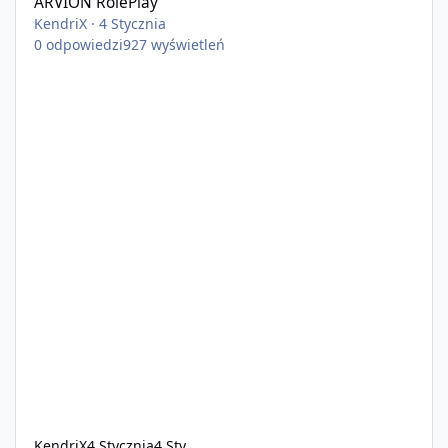
ARVION RolePlay
KendriX
·
4 Stycznia
0
odpowiedzi
927
wyświetleń
KendriX
4 Stycznia
4 Sty