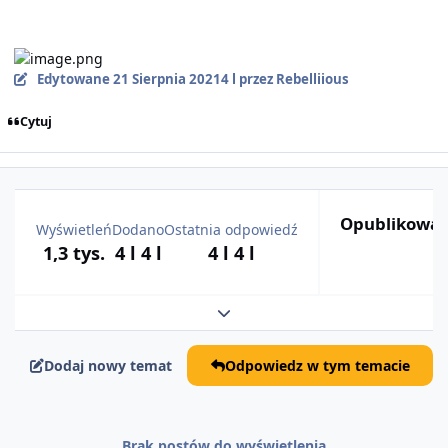
Edytowane
21 Sierpnia 2021
4 l
przez Rebelliious
Cytuj
Opublikowan
Wyświetleń
Dodano
Ostatnia odpowiedź
1,3 tys.
4 l
4 l
4 l
4 l
Rozwiń podsumowanie tematu
Dodaj nowy temat
Odpowiedz w tym temacie
Brak postów do wyświetlenia