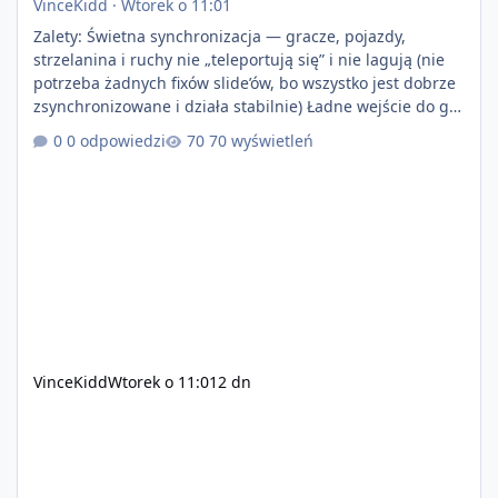
VinceKidd
·
Wtorek o 11:01
Zalety: Świetna synchronizacja — gracze, pojazdy,
strzelanina i ruchy nie „teleportują się” i nie lagują (nie
potrzeba żadnych fixów slide’ów, bo wszystko jest dobrze
zsynchronizowane i działa stabilnie) Ładne wejście do gry
+ solidny antycheat na poziomie multiplayera Wygodne
0 odpowiedzi
70 wyświetleń
pisanie własnych modów i skryptów (wsparcie C# / JS /
C++ lub możliwość napisania własnego modułu) Cena:
200$ Kontakt: Discord — vincekidd Telegram —
xvincekidd Wideo demonstracyjne:
https://youtu.be/8IrdoG8iFz4
VinceKidd
Wtorek o 11:01
2 dn