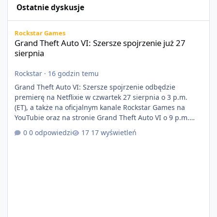
Ostatnie dyskusje
Grand Theft Auto VI: Szersze spojrzenie już 27 sierpnia
Rockstar Games
Grand Theft Auto VI: Szersze spojrzenie już 27
sierpnia
Rockstar
·
16 godzin temu
Grand Theft Auto VI: Szersze spojrzenie odbędzie
premierę na Netflixie w czwartek 27 sierpnia o 3 p.m.
(ET), a także na oficjalnym kanale Rockstar Games na
YouTubie oraz na stronie Grand Theft Auto VI o 9 p.m.
(ET) 27 sierpnia. https://netflix.com/GTAVI Grand Theft
0 odpowiedzi
17 wyświetleń
Auto VI będzie dostępne 19 listopada na PlayStation 5
oraz Xbox Series X|S. Zamów przed premierą na stronie
https://www.rockstargames.com/VI.