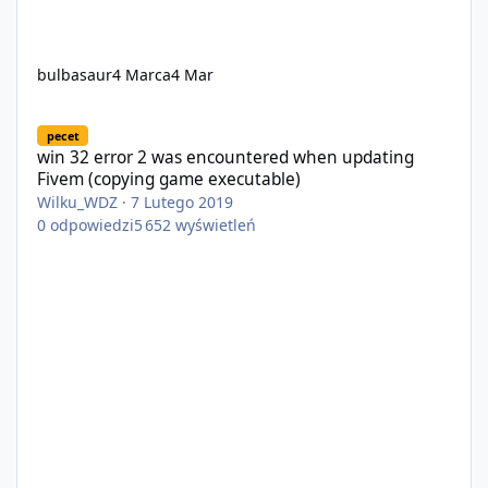
bulbasaur
4 Marca
4 Mar
win 32 error 2 was encountered when updating Fivem (copying 
pecet
win 32 error 2 was encountered when updating
Fivem (copying game executable)
Wilku_WDZ
·
7 Lutego 2019
0
odpowiedzi
5 652
wyświetleń