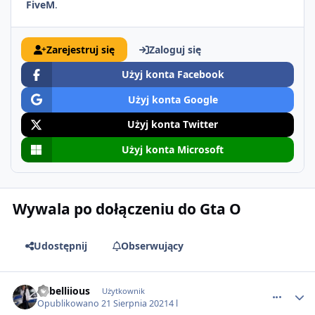
FiveM
.
Zarejestruj się
Zaloguj się
Użyj konta Facebook
Użyj konta Google
Użyj konta Twitter
Użyj konta Microsoft
Wywala po dołączeniu do Gta O
Udostępnij
Obserwujący
comment_65295
Rebelliious
Użytkownik
Opublikowano
21 Sierpnia 2021
4 l