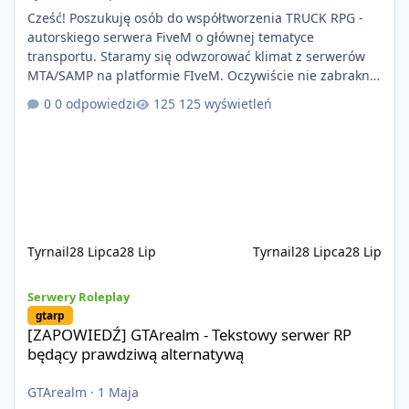
Cześć! Poszukuję osób do współtworzenia TRUCK RPG -
autorskiego serwera FiveM o głównej tematyce
transportu. Staramy się odwzorować klimat z serwerów
MTA/SAMP na platformie FIveM. Oczywiście nie zabraknie
kontentu dla graczy którzy chcą robić coś innego niż
0 odpowiedzi
125 wyświetleń
jeździć ciężarówką. Projekt tworzony jest od podstaw z
naciskiem na jakość wykonania, bezpieczeństwo,
optymalizację oraz długoterminowy rozwój. Nie bazujemy
na przypadkowo pobranych skryptach większość
systemów powstaje pod potrzeby serwer
Tyrnail
28 Lipca
28 Lip
Tyrnail
28 Lipca
28 Lip
[ZAPOWIEDŹ] GTArealm - Tekstowy serwer RP będący prawdziwą
Serwery Roleplay
gtarp
[ZAPOWIEDŹ] GTArealm - Tekstowy serwer RP
będący prawdziwą alternatywą
GTArealm
·
1 Maja