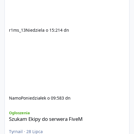
r1ms_13
Niedziela o 15:21
4 dn
Namo
Poniedziałek o 09:58
3 dn
Szukam Ekipy do serwera FiveM
Ogłoszenia
Szukam Ekipy do serwera FiveM
Tyrnail
·
28 Lipca