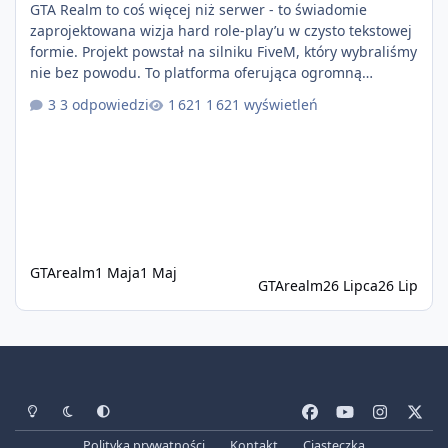
GTA Realm to coś więcej niż serwer - to świadomie
zaprojektowana wizja hard role-play’u w czysto tekstowej
formie. Projekt powstał na silniku FiveM, który wybraliśmy
nie bez powodu. To platforma oferująca ogromną
elastyczność i znacznie szybszy rozwój systemów niż w
3 odpowiedzi
1 621 wyświetleń
przypadku innych rozwiązań. Usprawniona
synchronizacja klient-serwer eliminuje problemy znane z
przeszłości i jasno pokazuje, że nowoczesne podejście
technologiczne może iść w parze ze stabilnością. Co
istotne, FiveM pozostaje jedyną
GTArealm
1 Maja
1 Maj
GTArealm
26 Lipca
26 Lip
Tryb jasny
Tryb ciemny
Preferencje systemowe
f
y
i
x
a
o
n
Polityka prywatności
Kontakt
Ciasteczka