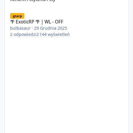
🌴 ExoticRP 🌴 | WL - OFF
gtarp
🌴 ExoticRP 🌴 | WL - OFF
bulbasaur
·
29 Grudnia 2025
2
odpowiedzi
2 144
wyświetleń