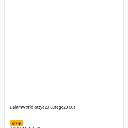
DalamWorldRazya
23 Lutego
23 Lut
ARVION RolePlay
gtarp