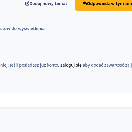
Dodaj nowy temat
Odpowiedz w tym tem
stów do wyświetlenia
iej. Jeśli posiadasz już konto,
zaloguj się
aby dodać zawartość za 