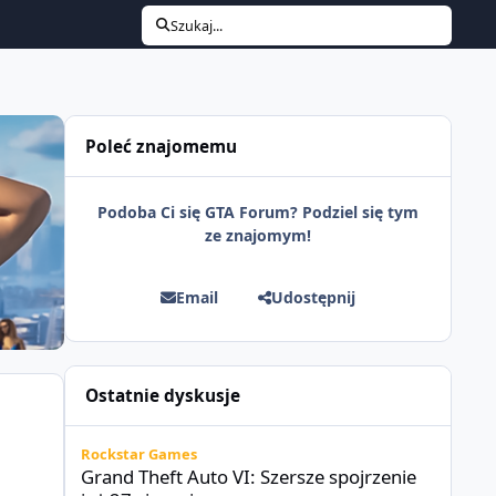
Szukaj...
Poleć znajomemu
Podoba Ci się GTA Forum? Podziel się tym
ze znajomym!
Email
Udostępnij
Ostatnie dyskusje
Grand Theft Auto VI: Szersze spojrzenie już 27 sierpnia
Rockstar Games
Grand Theft Auto VI: Szersze spojrzenie