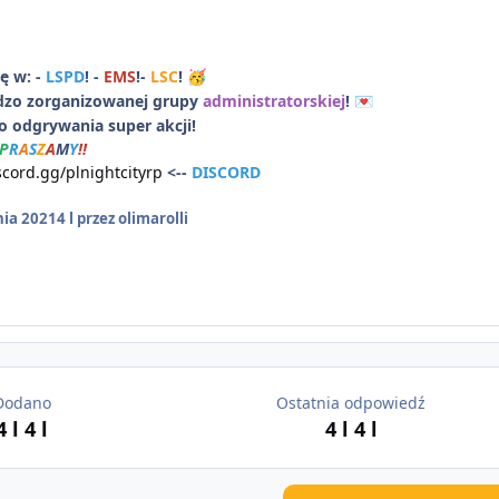
ę w: -
LSPD
! -
EMS
!-
LSC
!
🥳
dzo zorganizowanej grupy
administratorskiej
!
💌
 odgrywania super akcji!
P
R
A
S
Z
A
M
Y
!!
scord.gg/plnightcityrp
<--
DISCORD
nia 2021
4 l
przez olimarolli
Dodano
Ostatnia odpowiedź
4 l
4 l
4 l
4 l