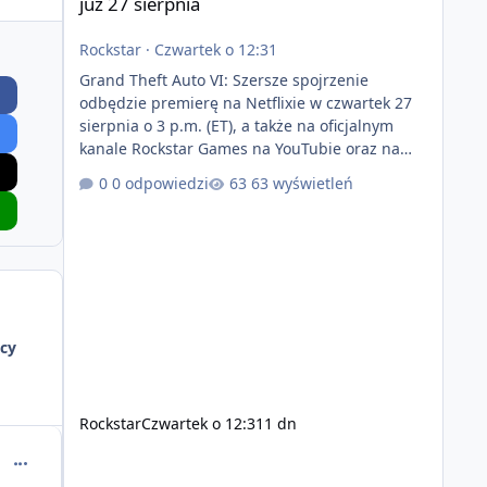
już 27 sierpnia
Rockstar
·
Czwartek o 12:31
Grand Theft Auto VI: Szersze spojrzenie
odbędzie premierę na Netflixie w czwartek 27
sierpnia o 3 p.m. (ET), a także na oficjalnym
kanale Rockstar Games na YouTubie oraz na
stronie Grand Theft Auto VI o 9 p.m. (ET) 27
0 odpowiedzi
63 wyświetleń
sierpnia. https://netflix.com/GTAVI Grand Theft
Auto VI będzie dostępne 19 listopada na
PlayStation 5 oraz Xbox Series X|S. Zamów
przed premierą na stronie
https://www.rockstargames.com/VI.
cy
Rockstar
Czwartek o 12:31
1 dn
comment_65415