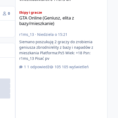
GTA Online (Geniusz, elita z bazy/mieszkanie)
Ekipy i gracze
0
GTA Online (Geniusz, elita z
bazy/mieszkanie)
r1ms_13
·
Niedziela o 15:21
Siemano poszukuję 2 graczy do zrobienia
geniusza zbrodni/elity z bazy i napadów z
mieszkania Platforma:Ps5 Wiek: +18 Psn:
r1ms_13 Pisać pv
1 odpowiedź
105 wyświetleń