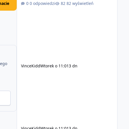
zsynchronizowane i działa stabilnie) Ładne
acie
0 odpowiedzi
82 wyświetleń
wejście do gry + solidny antycheat na poziomie
multiplayera Wygodne pisanie własnych
modów i skryptów (wsparcie C# / JS / C++ lub
możliwość napisania własnego modułu) Cena:
200$ Kontakt: Discord — vincekidd Telegram —
xvincekidd Wideo demonstracyjne:
https://youtu.be/8IrdoG8iFz4
jego
VinceKidd
Wtorek o 11:01
3 dn
VinceKidd
Wtorek o 11:01
3 dn