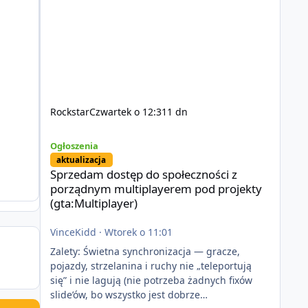
Rockstar
Czwartek o 12:31
1 dn
Sprzedam dostęp do społeczności z porządnym multiplayer
Ogłoszenia
aktualizacja
Sprzedam dostęp do społeczności z
porządnym multiplayerem pod projekty
(gta:Multiplayer)
VinceKidd
·
Wtorek o 11:01
Zalety: Świetna synchronizacja — gracze,
pojazdy, strzelanina i ruchy nie „teleportują
się” i nie lagują (nie potrzeba żadnych fixów
slide’ów, bo wszystko jest dobrze