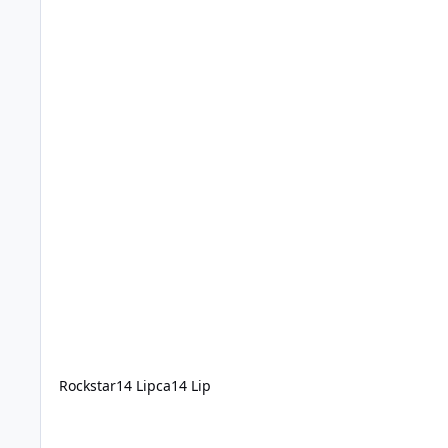
Rockstar
14 Lipca
14 Lip
Open RolePlay