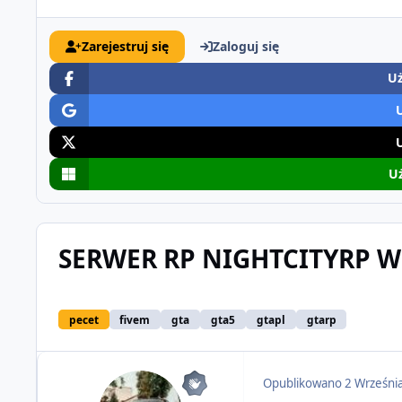
Zarejestruj się
Zaloguj się
Uż
Uż
SERWER RP NIGHTCITYRP W
pecet
fivem
gta
gta5
gtapl
gtarp
Opublikowano
2 Wrześni