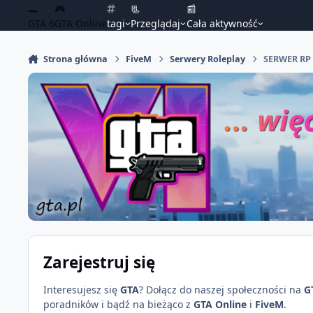
🐊
🎮
📃
📰
GTA 6
GTA Online
tagi
Przeglądaj
Cała aktywność
Strona główna
FiveM
Serwery Roleplay
SERWER RP
Zarejestruj się
Interesujesz się
GTA
? Dołącz do naszej społeczności na
G
poradników i bądź na bieżąco z
GTA Online
i
FiveM
.