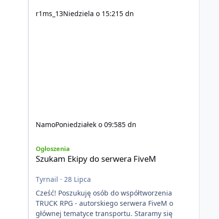
r1ms_13
Niedziela o 15:21
5 dn
Namo
Poniedziałek o 09:58
5 dn
Szukam Ekipy do serwera FiveM
Ogłoszenia
Szukam Ekipy do serwera FiveM
Tyrnail
·
28 Lipca
Cześć! Poszukuję osób do współtworzenia
TRUCK RPG - autorskiego serwera FiveM o
głównej tematyce transportu. Staramy się