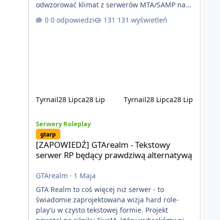
odwzorować klimat z serwerów MTA/SAMP na
platformie FIveM. Oczywiście nie zabraknie
0 odpowiedzi
131 wyświetleń
kontentu dla graczy którzy chcą robić coś
innego niż jeździć ciężarówką. Projekt tworzony
jest od podstaw z naciskiem na jakość
wykonania, bezpieczeństwo, optymalizację oraz
długoterminowy rozwój. Nie bazujemy na
przypadkowo pobranych skryptach większość
systemów powstaje pod potrzeby serwer
Tyrnail
28 Lipca
28 Lip
Tyrnail
28 Lipca
28 Lip
[ZAPOWIEDŹ] GTArealm - Tekstowy serwer RP będący praw
Serwery Roleplay
gtarp
[ZAPOWIEDŹ] GTArealm - Tekstowy
serwer RP będący prawdziwą alternatywą
GTArealm
·
1 Maja
GTA Realm to coś więcej niż serwer - to
świadomie zaprojektowana wizja hard role-
play’u w czysto tekstowej formie. Projekt