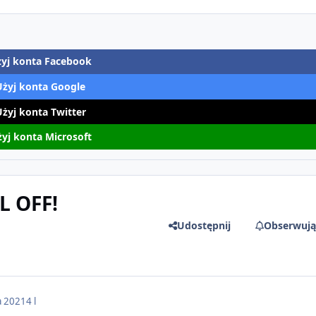
yj konta Facebook
Użyj konta Google
Użyj konta Twitter
yj konta Microsoft
L OFF!
Udostępnij
Obserwują
a 2021
4 l