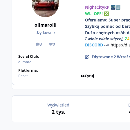
NightCityRP
🌃
⬇️
WL: OFF!
❎
Oferujemy: Super prac
olimarolli
Szybką pomoc od bar
Dużo chętnych osób do
Użytkownik
I wiele wiele więcej,
Z
A
3
0
DISCORD
-->
https://di
odpowiedzi
Reputacja
Social Club:
Edytowane
2 Wrześ
olimarolli
Platforma:
Cytuj
Pecet
Wyświetleń
2 tys.