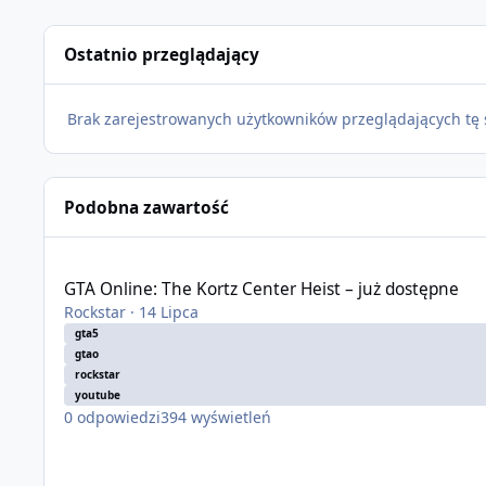
Ostatnio przeglądający
Brak zarejestrowanych użytkowników przeglądających tę 
Podobna zawartość
GTA Online: The Kortz Center Heist – już dostępne
GTA Online: The Kortz Center Heist – już dostępne
Rockstar
·
14 Lipca
gta5
gtao
rockstar
youtube
0
odpowiedzi
394
wyświetleń