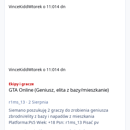
VinceKidd
Wtorek o 11:01
4 dn
VinceKidd
Wtorek o 11:01
4 dn
GTA Online (Geniusz, elita z bazy/mieszkanie)
Ekipy i gracze
GTA Online (Geniusz, elita z bazy/mieszkanie)
r1ms_13
·
2 Sierpnia
Siemano poszukuję 2 graczy do zrobienia geniusza
zbrodni/elity z bazy i napadów z mieszkania
Platforma:Ps5 Wiek: +18 Psn: r1ms_13 Pisać pv