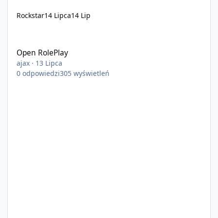
Rockstar
14 Lipca
14 Lip
Open RolePlay
Open RolePlay
ajax
·
13 Lipca
0
odpowiedzi
305
wyświetleń