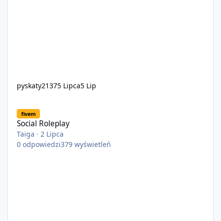
pyskaty2137
5 Lipca
5 Lip
Social Roleplay
fivem
Social Roleplay
Taiga
·
2 Lipca
0
odpowiedzi
379
wyświetleń