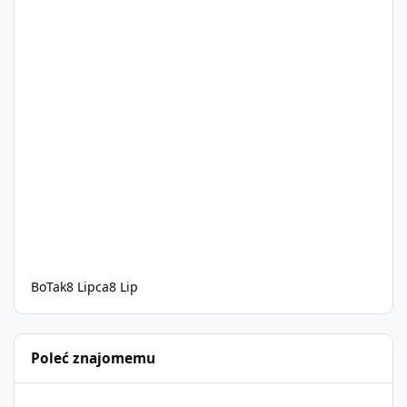
BoTak
8 Lipca
8 Lip
Poleć znajomemu