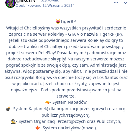
BanKusTV
Użytkownik
Opublikowano
12 Września 2021
4 l
TigerRP
😻
Witajcie! Chcielibyśmy was wszystkich przywitać i serdecznie
zaprosić na serwer RolePlay - GTA V o nazwie TigerRP (IP).
Jeżeli szukacie odpowiedniego serwera RolePlay do gry to
dobrze trafiliście! Chciałbym przedstawić wam powstający
projekt serwera RolePlay! Posiadamy miłą administracje oraz
dobrze rozbudowane skrypty! Na naszym serwerze możesz
pograć spokojnie ze swoją ekipą, czy sam. Administracja jest
aktywna, więc postaramy się, aby nikt Ci nie przeszkadzał i nie
psuł rozgrywki! Rozgrywka obecnie toczy się w Los Santos oraz
w jej okolicach. Jeżeli chodzi o skrypty, zapewne to jest
najważniejsze. Pod spodem przedstawię wam co jest na
serwerze.
- System Napadów,
🔫
- System Kajdanek( dla organizacji przestępczych oraz org.
💣
publicznych/rządowych),
- System Organizacji Przestępczych oraz Publicznych,
🕵️‍♂️
- System narkotyków (nowe!),
🍁