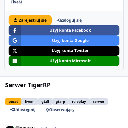
FiveM
.
Zarejestruj się
Zaloguj się
Użyj konta Facebook
Użyj konta Google
Użyj konta Twitter
Użyj konta Microsoft
Serwer TigerRP
pecet
fivem
gta5
gtarp
roleplay
serwer
Udostępnij
Obserwujący
comment_65587