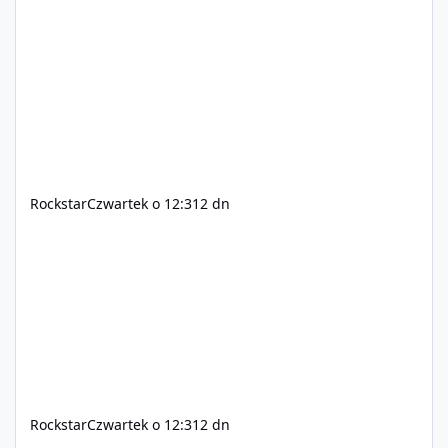
oraz Xbox Series X|S. Zamów przed premierą na stronie
https://www.rockstargames.com/VI.
Rockstar
Czwartek o 12:31
2 dn
Rockstar
Czwartek o 12:31
2 dn