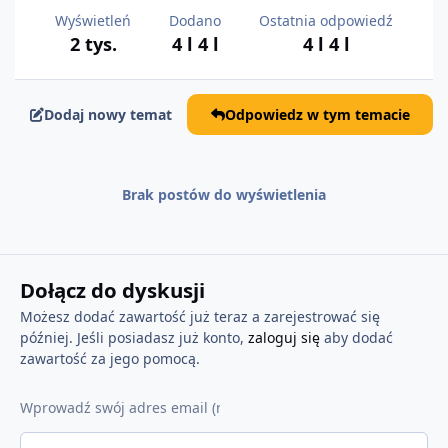
Wyświetleń
Dodano
Ostatnia odpowiedź
2 tys.
4 l
4 l
4 l
4 l
Dodaj nowy temat
Odpowiedz w tym temacie
Brak postów do wyświetlenia
Dołącz do dyskusji
Możesz dodać zawartość już teraz a zarejestrować się
później. Jeśli posiadasz już konto,
zaloguj się
aby dodać
zawartość za jego pomocą.