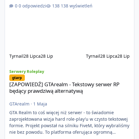
kontentu dla graczy którzy chcą robić coś innego niż
0 odpowiedzi
138 wyświetleń
jeździć ciężarówką. Projekt tworzony jest od podstaw z
naciskiem na jakość wykonania, bezpieczeństwo,
optymalizację oraz długoterminowy rozwój. Nie bazujemy
na przypadkowo pobranych skryptach większość
systemów powstaje pod potrzeby serwer
Tyrnail
28 Lipca
28 Lip
Tyrnail
28 Lipca
28 Lip
[ZAPOWIEDŹ] GTArealm - Tekstowy serwer RP będący prawdziwą
Serwery Roleplay
gtarp
[ZAPOWIEDŹ] GTArealm - Tekstowy serwer RP
będący prawdziwą alternatywą
GTArealm
·
1 Maja
GTA Realm to coś więcej niż serwer - to świadomie
zaprojektowana wizja hard role-play’u w czysto tekstowej
formie. Projekt powstał na silniku FiveM, który wybraliśmy
nie bez powodu. To platforma oferująca ogromną
elastyczność i znacznie szybszy rozwój systemów niż w