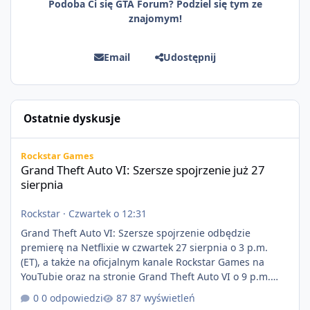
Podoba Ci się GTA Forum? Podziel się tym ze
znajomym!
Email
Udostępnij
Ostatnie dyskusje
Grand Theft Auto VI: Szersze spojrzenie już 27 sierpnia
Rockstar Games
Grand Theft Auto VI: Szersze spojrzenie już 27
sierpnia
Rockstar
·
Czwartek o 12:31
Grand Theft Auto VI: Szersze spojrzenie odbędzie
premierę na Netflixie w czwartek 27 sierpnia o 3 p.m.
(ET), a także na oficjalnym kanale Rockstar Games na
YouTubie oraz na stronie Grand Theft Auto VI o 9 p.m.
(ET) 27 sierpnia. https://netflix.com/GTAVI Grand Theft
0 odpowiedzi
87 wyświetleń
Auto VI będzie dostępne 19 listopada na PlayStation 5