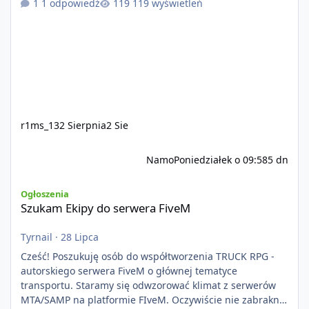
1 odpowiedź
119 wyświetleń
r1ms_13
2 Sierpnia
2 Sie
Namo
Poniedziałek o 09:58
5 dn
Szukam Ekipy do serwera FiveM
Ogłoszenia
Szukam Ekipy do serwera FiveM
Tyrnail
·
28 Lipca
Cześć! Poszukuję osób do współtworzenia TRUCK RPG -
autorskiego serwera FiveM o głównej tematyce
transportu. Staramy się odwzorować klimat z serwerów
MTA/SAMP na platformie FIveM. Oczywiście nie zabraknie