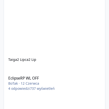
Taiga
2 Lipca
2 Lip
EclipseRP WL OFF
EclipseRP WL OFF
BoTak
·
12 Czerwca
4
odpowiedzi
737
wyświetleń