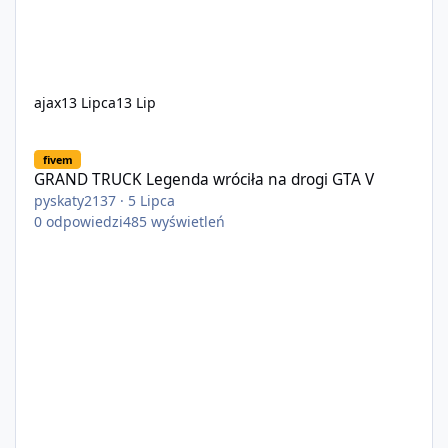
ajax
13 Lipca
13 Lip
GRAND TRUCK Legenda wróciła na drogi GTA V
fivem
GRAND TRUCK Legenda wróciła na drogi GTA V
pyskaty2137
·
5 Lipca
0
odpowiedzi
485
wyświetleń