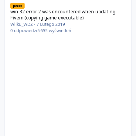
win 32 error 2 was encountered when updating Fivem (copying 
pecet
win 32 error 2 was encountered when updating
Fivem (copying game executable)
Wilku_WDZ
·
7 Lutego 2019
0
odpowiedzi
5 655
wyświetleń