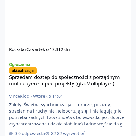
Rockstar
Czwartek o 12:31
2 dn
Sprzedam dostęp do społeczności z porządnym multiplayerem pod
Ogłoszenia
aktualizacja
Sprzedam dostęp do społeczności z porządnym
multiplayerem pod projekty (gta:Multiplayer)
VinceKidd
·
Wtorek o 11:01
Zalety: Świetna synchronizacja — gracze, pojazdy,
strzelanina i ruchy nie „teleportują się” i nie lagują (nie
potrzeba żadnych fixów slide’ów, bo wszystko jest dobrze
zsynchronizowane i działa stabilnie) Ładne wejście do gry
+ solidny antycheat na poziomie multiplayera Wygodne
0 odpowiedzi
82 wyświetleń