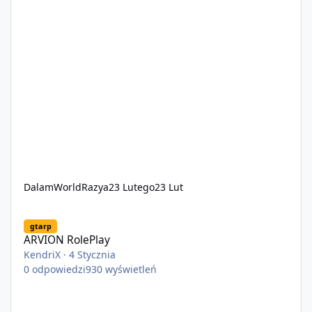
DalamWorldRazya
23 Lutego
23 Lut
ARVION RolePlay
gtarp
ARVION RolePlay
KendriX
·
4 Stycznia
0
odpowiedzi
930
wyświetleń