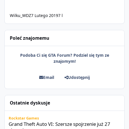
Wilku_WDZ
7 Lutego 2019
7 l
Poleć znajomemu
Podoba Ci się GTA Forum? Podziel się tym ze
znajomym!
Email
Udostępnij
Ostatnie dyskusje
Grand Theft Auto VI: Szersze spojrzenie już 27 sierpnia
Rockstar Games
Grand Theft Auto VI: Szersze spojrzenie już 27