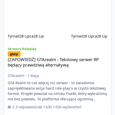
naciskiem na jakość wykonania, bezpieczeństwo,
optymalizację oraz długoterminowy rozwój. Nie bazujemy
na przypadkowo pobranych skryptach większość
systemów powstaje pod potrzeby serwer
Tyrnail
28 Lipca
28 Lip
Tyrnail
28 Lipca
28 Lip
[ZAPOWIEDŹ] GTArealm - Tekstowy serwer RP będący prawdziwą
Serwery Roleplay
gtarp
[ZAPOWIEDŹ] GTArealm - Tekstowy serwer RP
będący prawdziwą alternatywą
GTArealm
·
1 Maja
GTA Realm to coś więcej niż serwer - to świadomie
zaprojektowana wizja hard role-play’u w czysto tekstowej
formie. Projekt powstał na silniku FiveM, który wybraliśmy
nie bez powodu. To platforma oferująca ogromną
elastyczność i znacznie szybszy rozwój systemów niż w
3 odpowiedzi
1 630 wyświetleń
przypadku innych rozwiązań. Usprawniona