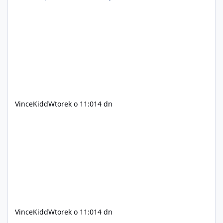
pisanie własnych modów i skryptów (wsparcie C# / JS /
C++ lub możliwość napisania własnego modułu) Cena:
200$ Kontakt: Discord — vincekidd Telegram —
xvincekidd Wideo demonstracyjne:
https://youtu.be/8IrdoG8iFz4
VinceKidd
Wtorek o 11:01
4 dn
VinceKidd
Wtorek o 11:01
4 dn