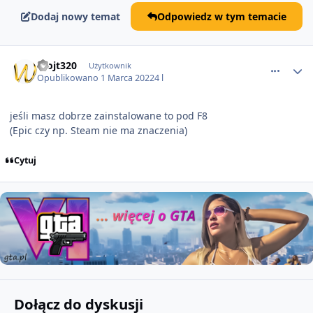
Dodaj nowy temat
Odpowiedz w tym temacie
comment_67241
Wojt320
Użytkownik
Opublikowano
1 Marca 2022
4 l
jeśli masz dobrze zainstalowane to pod F8
(Epic czy np. Steam nie ma znaczenia)
Cytuj
Dołącz do dyskusji