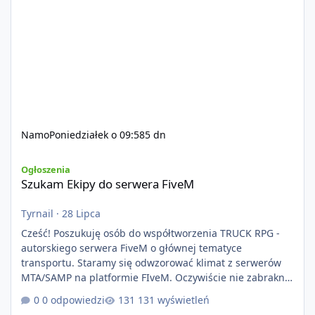
Namo
Poniedziałek o 09:58
5 dn
Szukam Ekipy do serwera FiveM
Ogłoszenia
Szukam Ekipy do serwera FiveM
Tyrnail
·
28 Lipca
Cześć! Poszukuję osób do współtworzenia TRUCK RPG -
autorskiego serwera FiveM o głównej tematyce
transportu. Staramy się odwzorować klimat z serwerów
MTA/SAMP na platformie FIveM. Oczywiście nie zabraknie
kontentu dla graczy którzy chcą robić coś innego niż
0 odpowiedzi
131 wyświetleń
jeździć ciężarówką. Projekt tworzony jest od podstaw z