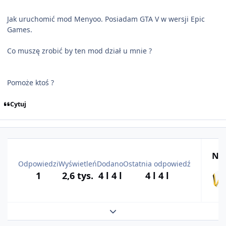
Jak uruchomić mod Menyoo. Posiadam GTA V w wersji Epic
Games.
Co muszę zrobić by ten mod dział u mnie ?
Pomoże ktoś ?
Cytuj
Naj
Odpowiedzi
Wyświetleń
Dodano
Ostatnia odpowiedź
1
2,6 tys.
4 l
4 l
4 l
4 l
Rozwiń podsumowanie tematu