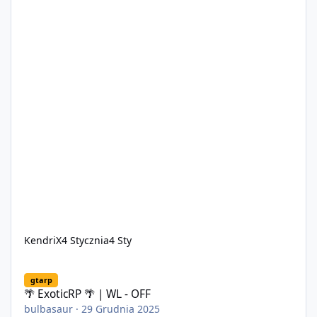
KendriX
4 Stycznia
4 Sty
🌴 ExoticRP 🌴 | WL - OFF
gtarp
🌴 ExoticRP 🌴 | WL - OFF
bulbasaur
·
29 Grudnia 2025