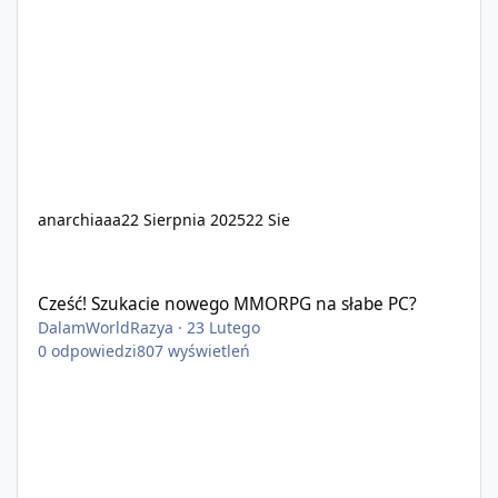
anarchiaaa
22 Sierpnia 2025
22 Sie
Cześć! Szukacie nowego MMORPG na słabe PC?
Cześć! Szukacie nowego MMORPG na słabe PC?
DalamWorldRazya
·
23 Lutego
0
odpowiedzi
807
wyświetleń