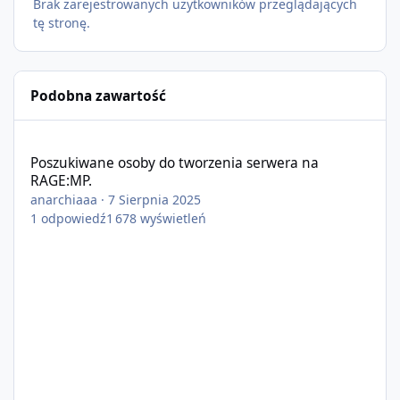
Brak zarejestrowanych użytkowników przeglądających
tę stronę.
Podobna zawartość
Poszukiwane osoby do tworzenia serwera na RAGE:MP.
Poszukiwane osoby do tworzenia serwera na
RAGE:MP.
anarchiaaa
·
7 Sierpnia 2025
1
odpowiedź
1 678
wyświetleń