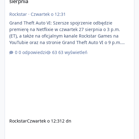
sierpnia
Rockstar
·
Czwartek o 12:31
Grand Theft Auto VI: Szersze spojrzenie odbędzie
premierę na Netflixie w czwartek 27 sierpnia o 3 p.m.
(ET), a także na oficjalnym kanale Rockstar Games na
YouTubie oraz na stronie Grand Theft Auto VI o 9 p.m.
(ET) 27 sierpnia. https://netflix.com/GTAVI Grand Theft
0 odpowiedzi
63 wyświetleń
Auto VI będzie dostępne 19 listopada na PlayStation 5
oraz Xbox Series X|S. Zamów przed premierą na stronie
https://www.rockstargames.com/VI.
Rockstar
Czwartek o 12:31
2 dn