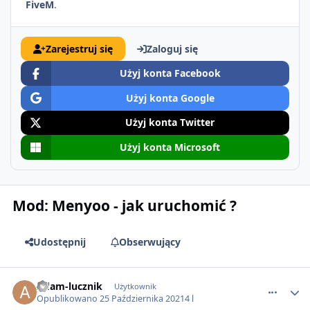
FiveM
.
Zarejestruj się
Zaloguj się
Użyj konta Facebook
Użyj konta Google
Użyj konta Twitter
Użyj konta Microsoft
Mod: Menyoo - jak uruchomić ?
Udostępnij
Obserwujący
comment_65963
Adam-lucznik
Użytkownik
Opublikowano
25 Października 2021
4 l