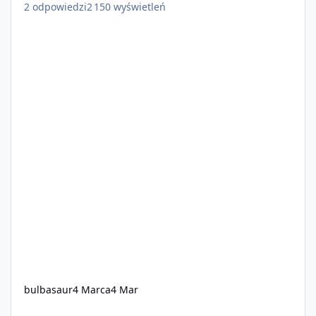
2
odpowiedzi
2 150
wyświetleń
bulbasaur
4 Marca
4 Mar