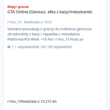
GTA Online (Geniusz, elita z bazy/mieszkanie)
Ekipy i gracze
GTA Online (Geniusz, elita z bazy/mieszkanie)
r1ms_13
·
Niedziela o 15:21
Siemano poszukuję 2 graczy do zrobienia geniusza
zbrodni/elity z bazy i napadów z mieszkania
Platforma:Ps5 Wiek: +18 Psn: r1ms_13 Pisać pv
1 odpowiedź
105 wyświetleń
r1ms_13
Niedziela o 15:21
5 dn