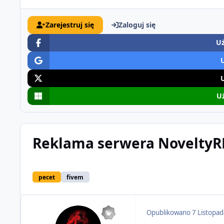
Zarejestruj się
Zaloguj się
Uż
Uż
Reklama serwera NoveltyR
pecet
fivem
Opublikowano
7 Listopa