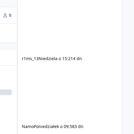
0
r1ms_13
Niedziela o 15:21
4 dn
Namo
Poniedziałek o 09:58
3 dn