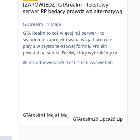
[ZAPOWIEDŹ] GTArealm - Tekstowy
serwer RP będący prawdziwą alternatywą
GTArealm
·
1 Maja
GTA Realm to coś więcej niż serwer - to
świadomie zaprojektowana wizja hard role-
play’u w czysto tekstowej formie. Projekt
powstał na silniku FiveM, który wybraliśmy nie
bez powodu. To platforma oferująca ogromną
3 odpowiedzi
1 616 wyświetleń
elastyczność i znacznie szybszy rozwój
systemów niż w przypadku innych rozwiązań.
Usprawniona synchronizacja klient-serwer
eliminuje problemy znane z przeszłości i jasno
pokazuje, że nowoczesne podejście
technologiczne może iść w parze ze
stabilnością. Co istotne, FiveM pozostaje jedyną
GTArealm
1 Maja
1 Maj
GTArealm
26 Lipca
26 Lip