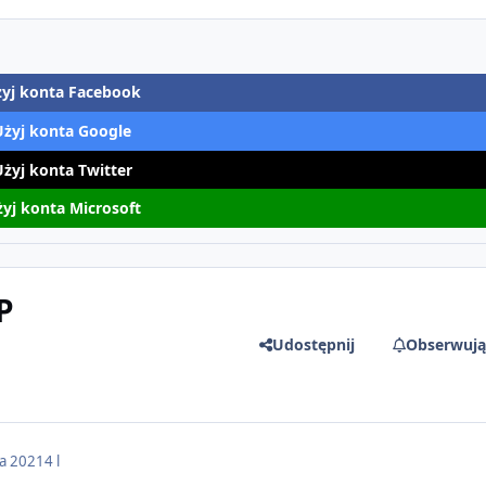
yj konta Facebook
Użyj konta Google
Użyj konta Twitter
yj konta Microsoft
P
Udostępnij
Obserwują
da 2021
4 l