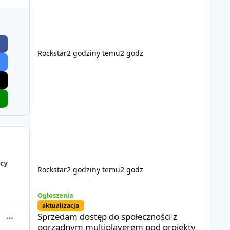
Rockstar
2 godziny temu
2 godz
cy
Rockstar
2 godziny temu
2 godz
Sprzedam dostęp do społeczności z porządnym multiplayer
Ogłoszenia
aktualizacja
Sprzedam dostęp do społeczności z
comment_66064
porządnym multiplayerem pod projekty