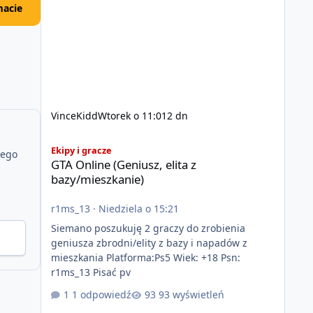
acie
VinceKidd
Wtorek o 11:01
2 dn
GTA Online (Geniusz, elita z bazy/mieszkanie)
Ekipy i gracze
jego
GTA Online (Geniusz, elita z
bazy/mieszkanie)
r1ms_13
·
Niedziela o 15:21
Siemano poszukuję 2 graczy do zrobienia
geniusza zbrodni/elity z bazy i napadów z
mieszkania Platforma:Ps5 Wiek: +18 Psn:
r1ms_13 Pisać pv
1 odpowiedź
93 wyświetleń