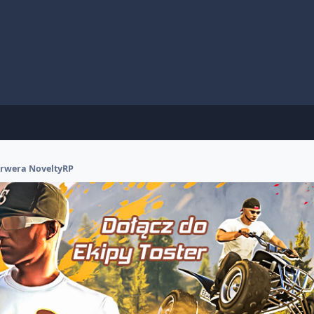
rwera NoveltyRP