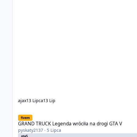
ajax
13 Lipca
13 Lip
GRAND TRUCK Legenda wróciła na drogi GTA V
fivem
GRAND TRUCK Legenda wróciła na drogi GTA V
pyskaty2137
·
5 Lipca
gta5