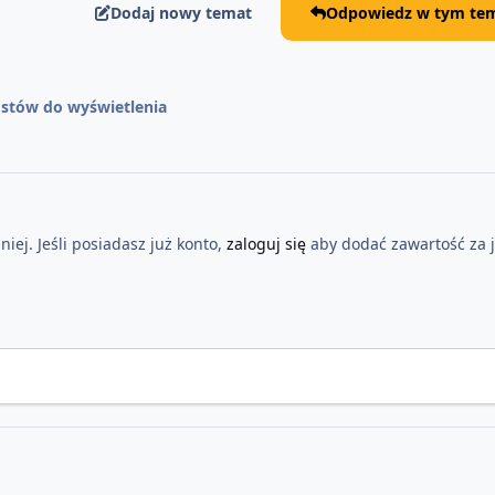
Dodaj nowy temat
Odpowiedz w tym tem
stów do wyświetlenia
iej. Jeśli posiadasz już konto,
zaloguj się
aby dodać zawartość za 