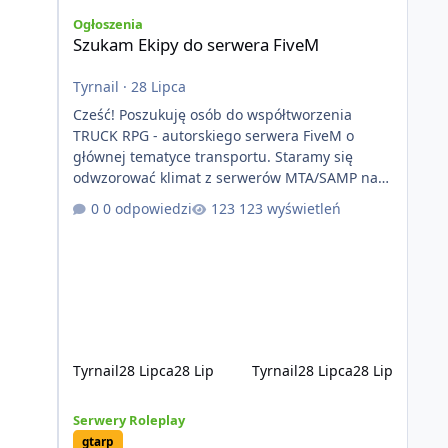
Szukam Ekipy do serwera FiveM
Ogłoszenia
Szukam Ekipy do serwera FiveM
Tyrnail
·
28 Lipca
Cześć! Poszukuję osób do współtworzenia
TRUCK RPG - autorskiego serwera FiveM o
głównej tematyce transportu. Staramy się
odwzorować klimat z serwerów MTA/SAMP na
platformie FIveM. Oczywiście nie zabraknie
0 odpowiedzi
123 wyświetleń
kontentu dla graczy którzy chcą robić coś
innego niż jeździć ciężarówką. Projekt tworzony
jest od podstaw z naciskiem na jakość
wykonania, bezpieczeństwo, optymalizację oraz
długoterminowy rozwój. Nie bazujemy na
przypadkowo pobranych skryptach większość
systemów powstaje pod potrzeby serwer
Tyrnail
28 Lipca
28 Lip
Tyrnail
28 Lipca
28 Lip
[ZAPOWIEDŹ] GTArealm - Tekstowy serwer RP będący praw
Serwery Roleplay
gtarp