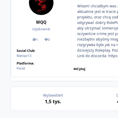
Witam! chciałbym was 
aktualnie jest w traci
projektu, oraz chcą zad
MQQ
odgrywać dobry RolePla
aby utrzymać immersje 
Użytkownik
oczywiście crime jest 
niezbędni abyśmy mogli
1
0
odpowiedzi
Reputacja
rozgrywka była jak na
dzisiejszy Roleplay. P
Social Club:
Link do discorda: http
Matiqo13
Platforma:
Pecet
Cytuj
Wyświetleń
1,5 tys.