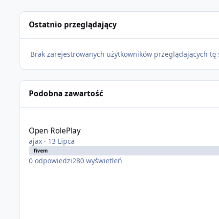
Ostatnio przeglądający
Brak zarejestrowanych użytkowników przeglądających tę 
Podobna zawartość
Open RolePlay
Open RolePlay
ajax
·
13 Lipca
fivem
0
odpowiedzi
280
wyświetleń