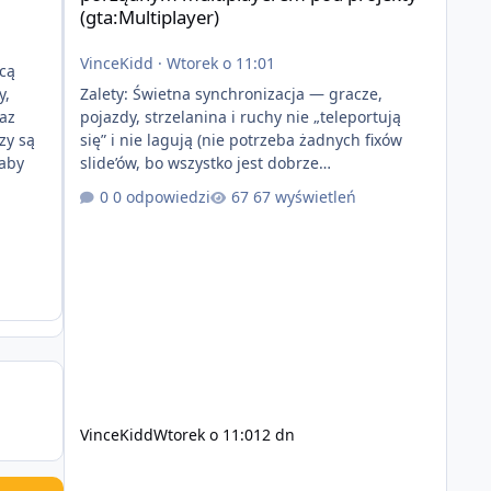
(gta:Multiplayer)
VinceKidd
·
Wtorek o 11:01
hcą
Zalety: Świetna synchronizacja — gracze,
y,
pojazdy, strzelanina i ruchy nie „teleportują
raz
się” i nie lagują (nie potrzeba żadnych fixów
zy są
slide’ów, bo wszystko jest dobrze
 aby
zsynchronizowane i działa stabilnie) Ładne
0 odpowiedzi
67 wyświetleń
wejście do gry + solidny antycheat na poziomie
multiplayera Wygodne pisanie własnych
modów i skryptów (wsparcie C# / JS / C++ lub
możliwość napisania własnego modułu) Cena:
200$ Kontakt: Discord — vincekidd Telegram —
xvincekidd Wideo demonstracyjne:
https://youtu.be/8IrdoG8iFz4
VinceKidd
Wtorek o 11:01
2 dn