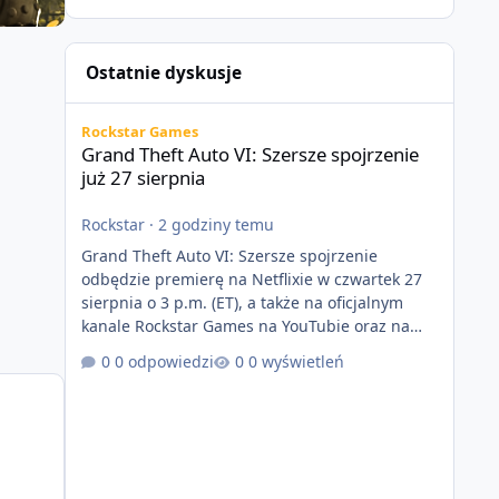
Ostatnie dyskusje
Grand Theft Auto VI: Szersze spojrzenie już 27 sierpnia
Rockstar Games
Grand Theft Auto VI: Szersze spojrzenie
już 27 sierpnia
Rockstar
·
2 godziny temu
Grand Theft Auto VI: Szersze spojrzenie
odbędzie premierę na Netflixie w czwartek 27
sierpnia o 3 p.m. (ET), a także na oficjalnym
kanale Rockstar Games na YouTubie oraz na
stronie Grand Theft Auto VI o 9 p.m. (ET) 27
0 odpowiedzi
0 wyświetleń
sierpnia. https://netflix.com/GTAVI Grand Theft
Auto VI będzie dostępne 19 listopada na
PlayStation 5 oraz Xbox Series X|S. Zamów
przed premierą na stronie
https://www.rockstargames.com/VI.