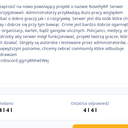
zaprosić na nowo powstający projekt o nazwie NoveltyRP. Serwer
e przygotowań. Administratorzy przykładają dużo pracy względem
bać o dobro graczy jak i o rozgrywkę. Serwer jest dla osób które c
y i dobrze się przy tym bawiąc. Crime jest bardzo dobrze ogarnięt
organizacji, karteli, bądź gangów ulicznych. Policjanci, medycy, o
potrzeby aby serwer mógł funkcjonować, projekt tworzą gracze, któr
 działać. Skrypty są autorskie i testowane przez administratorów,
 najwyższym poziomie, chcemy zebrać community które odbuduje
ozdrawiam
s://discord.gg/ry8NheEWej
Dodano
Ostatnia odpowiedź
4 l
4 l
4 l
4 l