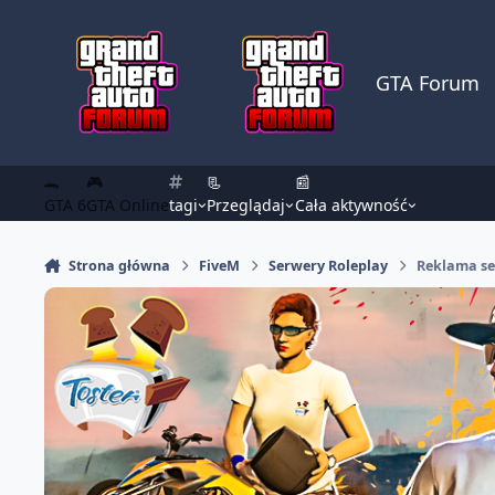
Skocz do zawartości
GTA Forum
🐊
🎮
📃
📰
GTA 6
GTA Online
tagi
Przeglądaj
Cała aktywność
Strona główna
FiveM
Serwery Roleplay
Reklama se