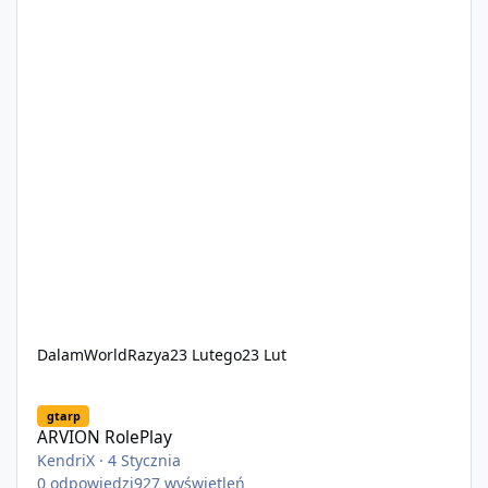
DalamWorldRazya
23 Lutego
23 Lut
ARVION RolePlay
gtarp
ARVION RolePlay
KendriX
·
4 Stycznia
0
odpowiedzi
927
wyświetleń