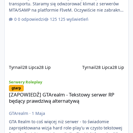
transportu. Staramy się odwzorować klimat z serwerów
MTA/SAMP na platformie FIveM. Oczywiście nie zabraknie
kontentu dla graczy którzy chcą robić coś innego niż
0 odpowiedzi
125 wyświetleń
jeździć ciężarówką. Projekt tworzony jest od podstaw z
naciskiem na jakość wykonania, bezpieczeństwo,
optymalizację oraz długoterminowy rozwój. Nie bazujemy
na przypadkowo pobranych skryptach większość
systemów powstaje pod potrzeby serwer
Tyrnail
28 Lipca
28 Lip
Tyrnail
28 Lipca
28 Lip
[ZAPOWIEDŹ] GTArealm - Tekstowy serwer RP będący prawdziwą
Serwery Roleplay
gtarp
[ZAPOWIEDŹ] GTArealm - Tekstowy serwer RP
będący prawdziwą alternatywą
GTArealm
·
1 Maja
GTA Realm to coś więcej niż serwer - to świadomie
zaprojektowana wizja hard role-play’u w czysto tekstowej