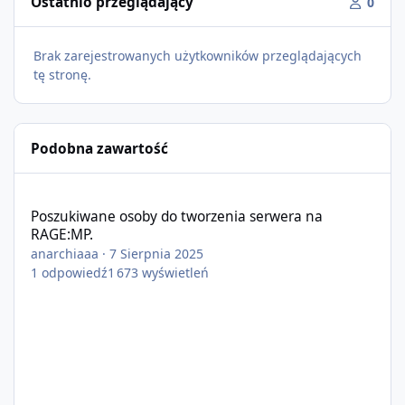
Ostatnio przeglądający
0
Brak zarejestrowanych użytkowników przeglądających
tę stronę.
Podobna zawartość
Poszukiwane osoby do tworzenia serwera na RAGE:MP.
Poszukiwane osoby do tworzenia serwera na
RAGE:MP.
anarchiaaa
·
7 Sierpnia 2025
1
odpowiedź
1 673
wyświetleń