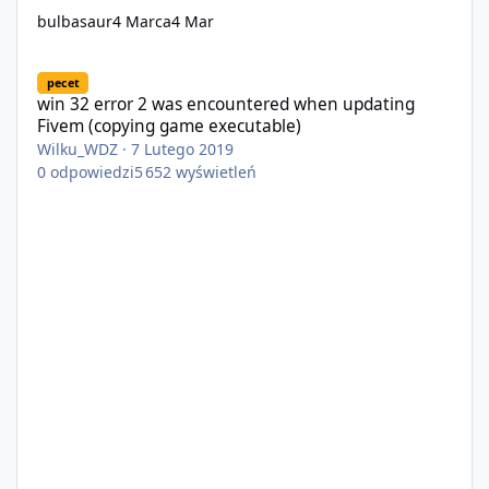
bulbasaur
4 Marca
4 Mar
win 32 error 2 was encountered when updating Fivem (copying 
pecet
win 32 error 2 was encountered when updating
Fivem (copying game executable)
Wilku_WDZ
·
7 Lutego 2019
0
odpowiedzi
5 652
wyświetleń