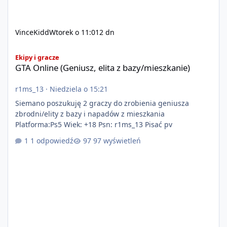
VinceKidd
Wtorek o 11:01
2 dn
GTA Online (Geniusz, elita z bazy/mieszkanie)
Ekipy i gracze
GTA Online (Geniusz, elita z bazy/mieszkanie)
r1ms_13
·
Niedziela o 15:21
Siemano poszukuję 2 graczy do zrobienia geniusza
zbrodni/elity z bazy i napadów z mieszkania
Platforma:Ps5 Wiek: +18 Psn: r1ms_13 Pisać pv
1 odpowiedź
97 wyświetleń