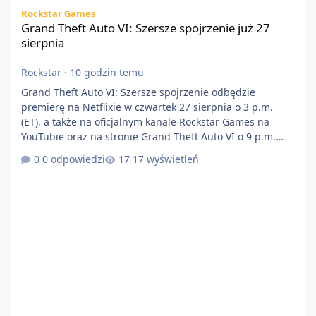
Grand Theft Auto VI: Szersze spojrzenie już 27 sierpnia
Rockstar Games
Grand Theft Auto VI: Szersze spojrzenie już 27
sierpnia
Rockstar
·
10 godzin temu
Grand Theft Auto VI: Szersze spojrzenie odbędzie
premierę na Netflixie w czwartek 27 sierpnia o 3 p.m.
(ET), a także na oficjalnym kanale Rockstar Games na
YouTubie oraz na stronie Grand Theft Auto VI o 9 p.m.
(ET) 27 sierpnia. https://netflix.com/GTAVI Grand Theft
0 odpowiedzi
17 wyświetleń
Auto VI będzie dostępne 19 listopada na PlayStation 5
oraz Xbox Series X|S. Zamów przed premierą na stronie
https://www.rockstargames.com/VI.