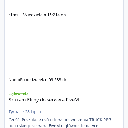
r1ms_13
Niedziela o 15:21
4 dn
Namo
Poniedziałek o 09:58
3 dn
Szukam Ekipy do serwera FiveM
Ogłoszenia
Szukam Ekipy do serwera FiveM
Tyrnail
·
28 Lipca
Cześć! Poszukuję osób do współtworzenia TRUCK RPG -
autorskiego serwera FiveM o głównej tematyce