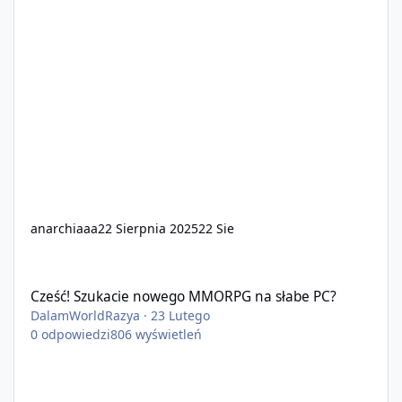
anarchiaaa
22 Sierpnia 2025
22 Sie
Cześć! Szukacie nowego MMORPG na słabe PC?
Cześć! Szukacie nowego MMORPG na słabe PC?
DalamWorldRazya
·
23 Lutego
0
odpowiedzi
806
wyświetleń