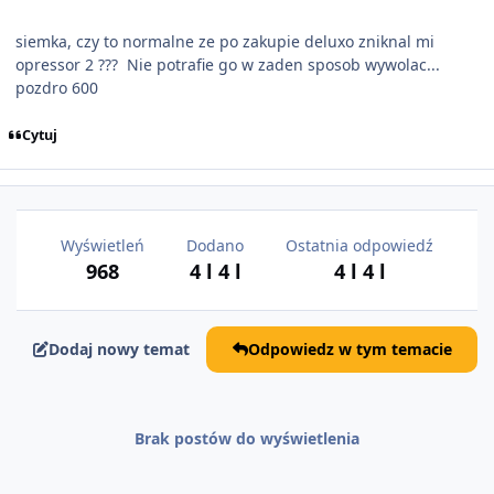
siemka, czy to normalne ze po zakupie deluxo zniknal mi
opressor 2 ??? Nie potrafie go w zaden sposob wywolac...
pozdro 600
Cytuj
Wyświetleń
Dodano
Ostatnia odpowiedź
968
4 l
4 l
4 l
4 l
Dodaj nowy temat
Odpowiedz w tym temacie
Brak postów do wyświetlenia