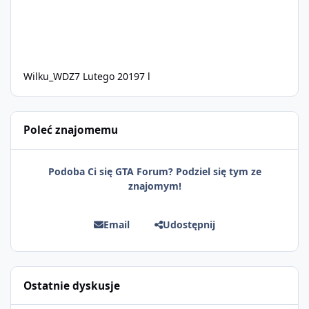
Wilku_WDZ
7 Lutego 2019
7 l
Poleć znajomemu
Podoba Ci się GTA Forum? Podziel się tym ze
znajomym!
Email
Udostępnij
Ostatnie dyskusje