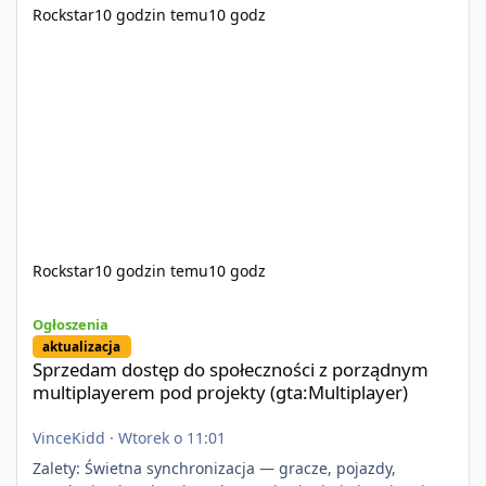
Rockstar
10 godzin temu
10 godz
Rockstar
10 godzin temu
10 godz
Sprzedam dostęp do społeczności z porządnym multiplayerem pod
Ogłoszenia
aktualizacja
Sprzedam dostęp do społeczności z porządnym
multiplayerem pod projekty (gta:Multiplayer)
VinceKidd
·
Wtorek o 11:01
Zalety: Świetna synchronizacja — gracze, pojazdy,