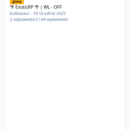
gtarp
🌴 ExoticRP 🌴 | WL - OFF
bulbasaur
·
29 Grudnia 2025
2
odpowiedzi
2 144
wyświetleń