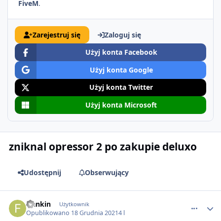
FiveM
.
Zarejestruj się
Zaloguj się
Użyj konta Facebook
Użyj konta Google
Użyj konta Twitter
Użyj konta Microsoft
zniknal opressor 2 po zakupie deluxo
Udostępnij
Obserwujący
comment_66421
frankin
Użytkownik
Opublikowano
18 Grudnia 2021
4 l