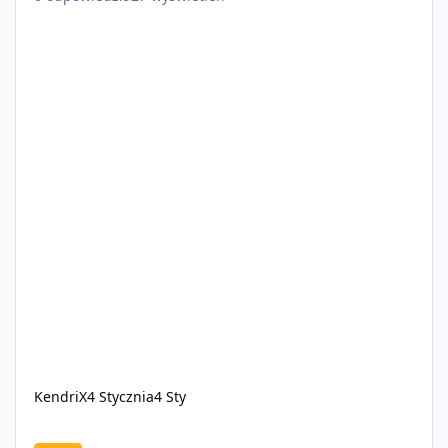
KendriX
4 Stycznia
4 Sty
🌴 ExoticRP 🌴 | WL - OFF