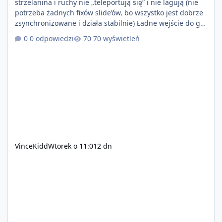
strzelanina i ruchy nie „teleportują się” i nie lagują (nie
potrzeba żadnych fixów slide’ów, bo wszystko jest dobrze
zsynchronizowane i działa stabilnie) Ładne wejście do gry
+ solidny antycheat na poziomie multiplayera Wygodne
0 odpowiedzi
70 wyświetleń
pisanie własnych modów i skryptów (wsparcie C# / JS /
C++ lub możliwość napisania własnego modułu) Cena:
200$ Kontakt: Discord — vincekidd Telegram —
xvincekidd Wideo demonstracyjne:
https://youtu.be/8IrdoG8iFz4
VinceKidd
Wtorek o 11:01
2 dn