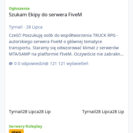
Szukam Ekipy do serwera FiveM
Ogłoszenia
Szukam Ekipy do serwera FiveM
Tyrnail
·
28 Lipca
Cześć! Poszukuję osób do współtworzenia TRUCK RPG -
autorskiego serwera FiveM o głównej tematyce
transportu. Staramy się odwzorować klimat z serwerów
MTA/SAMP na platformie FIveM. Oczywiście nie zabraknie
kontentu dla graczy którzy chcą robić coś innego niż
0 odpowiedzi
121 wyświetleń
jeździć ciężarówką. Projekt tworzony jest od podstaw z
naciskiem na jakość wykonania, bezpieczeństwo,
optymalizację oraz długoterminowy rozwój. Nie bazujemy
na przypadkowo pobranych skryptach większość
systemów powstaje pod potrzeby serwer
Tyrnail
28 Lipca
28 Lip
Tyrnail
28 Lipca
28 Lip
[ZAPOWIEDŹ] GTArealm - Tekstowy serwer RP będący prawdziwą
Serwery Roleplay
gtarp