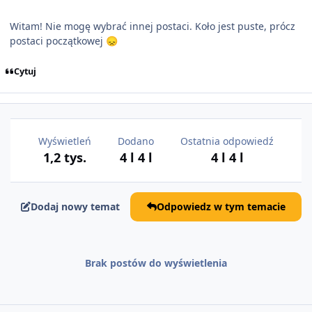
Witam! Nie mogę wybrać innej postaci. Koło jest puste, prócz
postaci początkowej
😞
Cytuj
Wyświetleń
Dodano
Ostatnia odpowiedź
1,2 tys.
4 l
4 l
4 l
4 l
Dodaj nowy temat
Odpowiedz w tym temacie
Brak postów do wyświetlenia