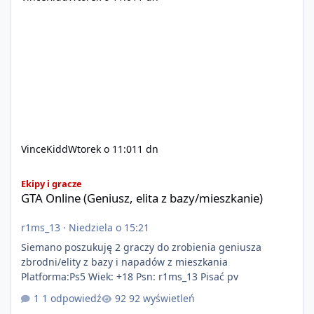
VinceKidd
Wtorek o 11:01
1 dn
GTA Online (Geniusz, elita z bazy/mieszkanie)
Ekipy i gracze
GTA Online (Geniusz, elita z bazy/mieszkanie)
r1ms_13
·
Niedziela o 15:21
Siemano poszukuję 2 graczy do zrobienia geniusza
zbrodni/elity z bazy i napadów z mieszkania
Platforma:Ps5 Wiek: +18 Psn: r1ms_13 Pisać pv
1 odpowiedź
92 wyświetleń