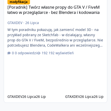
modyfikacja
[Poradnik] Twórz własne propy do GTA V / FiveM
łatwo w przeglądarce - bez Blendera i kodowania
GTAXDEV
·
26 Lipca
W tym poradniku pokazuję, jak zamienić model 3D - na
przykład pobrany ze Sketchfab - w działający, własny
prop do GTA V / FiveM, bezpośrednio w przeglądarce. Nie
potrzebujesz Blendera, CodeWalkera ani wcześniejszego
doświadczenia z moddingiem. W tym przykładzie
0 odpowiedzi
192 wyświetleń
używam modelu basenu, ale ta sama metoda sprawdzi
się również w przypadku wielu innych propów. W tym
filmie: Jak znaleźć i pobrać model 3D Jak
przekonwertować model GLB na prop do GTA V / FiveM
Jak przetestować prop w grze Jak napraw
GTAXDEV
26 Lipca
26 Lip
GTAXDEV
26 Lipca
26 Lip