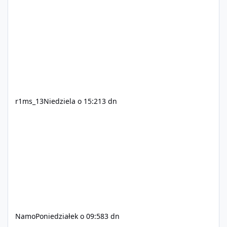
r1ms_13
Niedziela o 15:21
3 dn
Namo
Poniedziałek o 09:58
3 dn