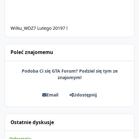
Wilku_WDZ
7 Lutego 2019
7 l
Poleć znajomemu
Podoba Ci się GTA Forum? Podziel się tym ze
znajomym!
Email
Udostępnij
Ostatnie dyskusje
Sprzedam dostęp do społeczności z porządnym multiplayerem pod
Ogłoszenia