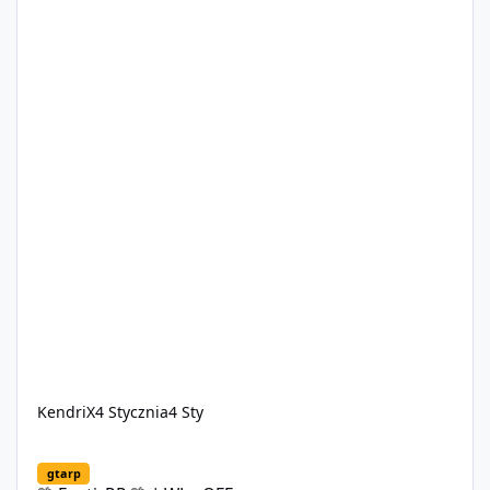
KendriX
4 Stycznia
4 Sty
🌴 ExoticRP 🌴 | WL - OFF
gtarp