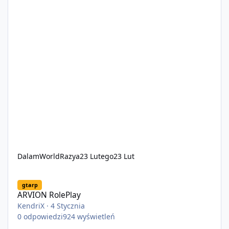
DalamWorldRazya
23 Lutego
23 Lut
ARVION RolePlay
gtarp
ARVION RolePlay
KendriX
·
4 Stycznia
0
odpowiedzi
924
wyświetleń