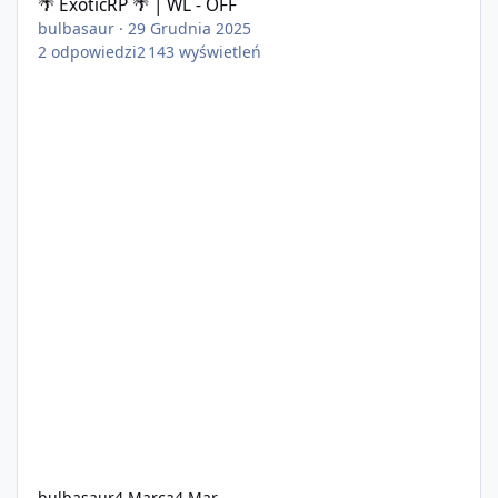
🌴 ExoticRP 🌴 | WL - OFF
bulbasaur
·
29 Grudnia 2025
2
odpowiedzi
2 143
wyświetleń
bulbasaur
4 Marca
4 Mar