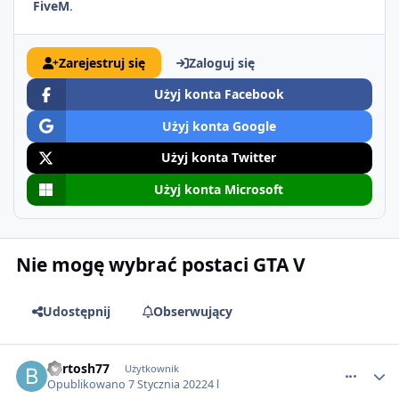
FiveM
.
Zarejestruj się
Zaloguj się
Użyj konta Facebook
Użyj konta Google
Użyj konta Twitter
Użyj konta Microsoft
Nie mogę wybrać postaci GTA V
Udostępnij
Obserwujący
comment_66638
Bartosh77
Użytkownik
Opublikowano
7 Stycznia 2022
4 l