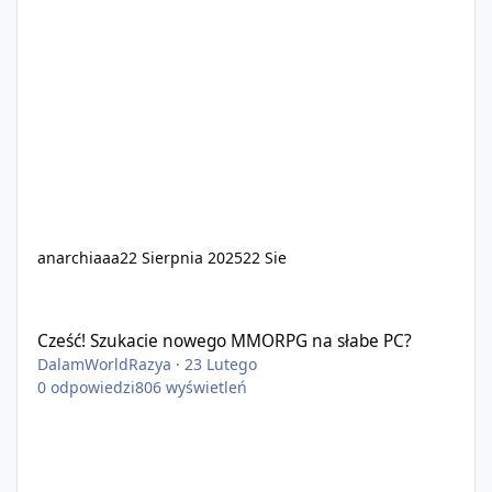
anarchiaaa
22 Sierpnia 2025
22 Sie
Cześć! Szukacie nowego MMORPG na słabe PC?
Cześć! Szukacie nowego MMORPG na słabe PC?
DalamWorldRazya
·
23 Lutego
0
odpowiedzi
806
wyświetleń