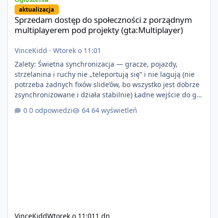
aktualizacja
Sprzedam dostęp do społeczności z porządnym
multiplayerem pod projekty (gta:Multiplayer)
VinceKidd
·
Wtorek o 11:01
Zalety: Świetna synchronizacja — gracze, pojazdy,
strzelanina i ruchy nie „teleportują się” i nie lagują (nie
potrzeba żadnych fixów slide’ów, bo wszystko jest dobrze
zsynchronizowane i działa stabilnie) Ładne wejście do gry
+ solidny antycheat na poziomie multiplayera Wygodne
0 odpowiedzi
64 wyświetleń
pisanie własnych modów i skryptów (wsparcie C# / JS /
C++ lub możliwość napisania własnego modułu) Cena:
200$ Kontakt: Discord — vincekidd Telegram —
xvincekidd Wideo demonstracyjne:
https://youtu.be/8IrdoG8iFz4
VinceKidd
Wtorek o 11:01
1 dn