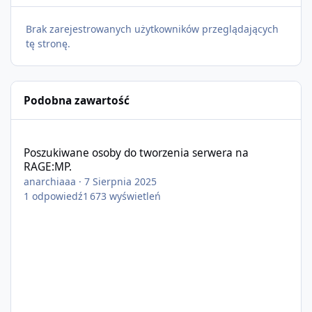
Brak zarejestrowanych użytkowników przeglądających
tę stronę.
Podobna zawartość
Poszukiwane osoby do tworzenia serwera na RAGE:MP.
Poszukiwane osoby do tworzenia serwera na
RAGE:MP.
anarchiaaa
·
7 Sierpnia 2025
1
odpowiedź
1 673
wyświetleń