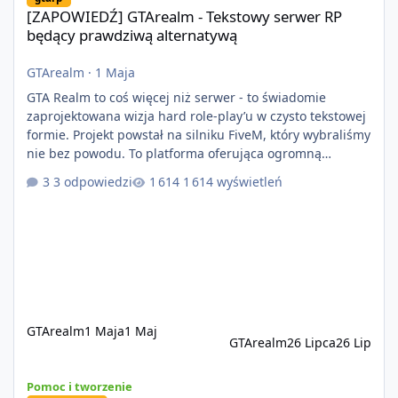
[ZAPOWIEDŹ] GTArealm - Tekstowy serwer RP
będący prawdziwą alternatywą
GTArealm
·
1 Maja
GTA Realm to coś więcej niż serwer - to świadomie
zaprojektowana wizja hard role-play’u w czysto tekstowej
formie. Projekt powstał na silniku FiveM, który wybraliśmy
nie bez powodu. To platforma oferująca ogromną
elastyczność i znacznie szybszy rozwój systemów niż w
3 odpowiedzi
1 614 wyświetleń
przypadku innych rozwiązań. Usprawniona
synchronizacja klient-serwer eliminuje problemy znane z
przeszłości i jasno pokazuje, że nowoczesne podejście
technologiczne może iść w parze ze stabilnością. Co
istotne, FiveM pozostaje jedyną
GTArealm
1 Maja
1 Maj
GTArealm
26 Lipca
26 Lip
[Poradnik] Twórz własne propy do GTA V / FiveM łatwo w przeglą
Pomoc i tworzenie