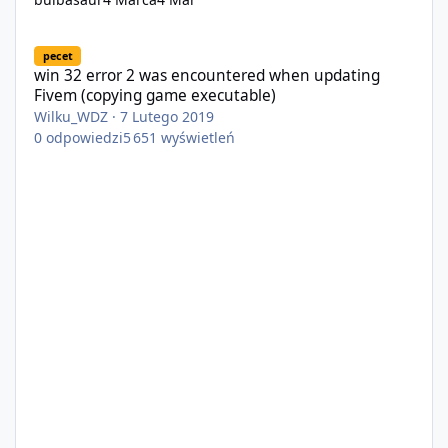
win 32 error 2 was encountered when updating Fivem (copying 
pecet
win 32 error 2 was encountered when updating
Fivem (copying game executable)
Wilku_WDZ
·
7 Lutego 2019
0
odpowiedzi
5 651
wyświetleń