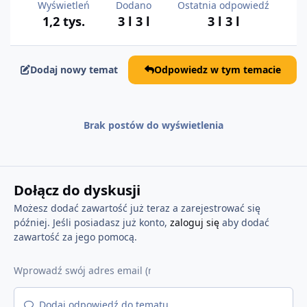
Wyświetleń
Dodano
Ostatnia odpowiedź
1,2 tys.
3 l
3 l
3 l
3 l
Dodaj nowy temat
Odpowiedz w tym temacie
Brak postów do wyświetlenia
Dołącz do dyskusji
Możesz dodać zawartość już teraz a zarejestrować się
później. Jeśli posiadasz już konto,
zaloguj się
aby dodać
zawartość za jego pomocą.
Dodaj odpowiedź do tematu...