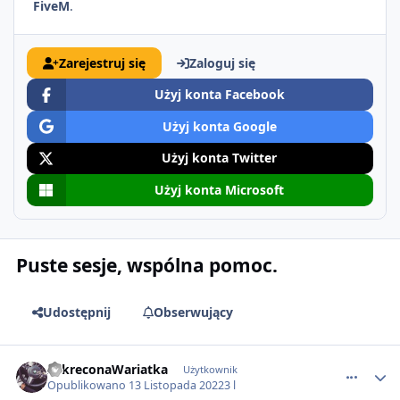
FiveM
.
Zarejestruj się
Zaloguj się
Użyj konta Facebook
Użyj konta Google
Użyj konta Twitter
Użyj konta Microsoft
Puste sesje, wspólna pomoc.
Udostępnij
Obserwujący
comment_70983
ZakreconaWariatka
Użytkownik
Opublikowano
13 Listopada 2022
3 l