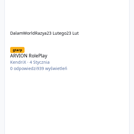
DalamWorldRazya
23 Lutego
23 Lut
ARVION RolePlay
gtarp
ARVION RolePlay
KendriX
·
4 Stycznia
0
odpowiedzi
939
wyświetleń