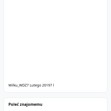
Wilku_WDZ
7 Lutego 2019
7 l
Poleć znajomemu