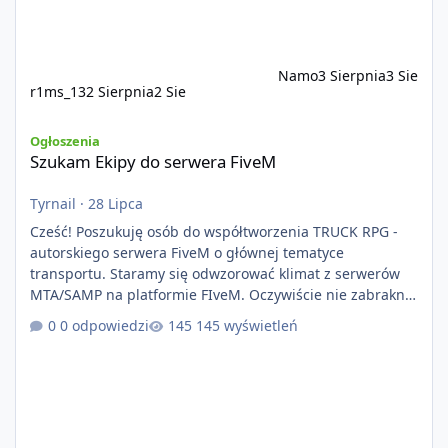
Namo
3 Sierpnia
3 Sie
r1ms_13
2 Sierpnia
2 Sie
Szukam Ekipy do serwera FiveM
Ogłoszenia
Szukam Ekipy do serwera FiveM
Tyrnail
·
28 Lipca
Cześć! Poszukuję osób do współtworzenia TRUCK RPG -
autorskiego serwera FiveM o głównej tematyce
transportu. Staramy się odwzorować klimat z serwerów
MTA/SAMP na platformie FIveM. Oczywiście nie zabraknie
kontentu dla graczy którzy chcą robić coś innego niż
0 odpowiedzi
145 wyświetleń
jeździć ciężarówką. Projekt tworzony jest od podstaw z
naciskiem na jakość wykonania, bezpieczeństwo,
optymalizację oraz długoterminowy rozwój. Nie bazujemy
na przypadkowo pobranych skryptach większość
systemów powstaje pod potrzeby serwer