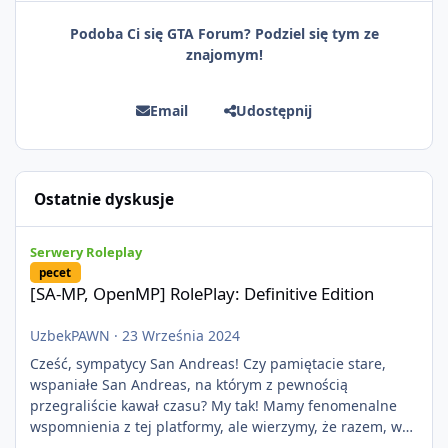
Podoba Ci się GTA Forum? Podziel się tym ze
znajomym!
Email
Udostępnij
Ostatnie dyskusje
[SA-MP, OpenMP] RolePlay: Definitive Edition
Serwery Roleplay
pecet
[SA-MP, OpenMP] RolePlay: Definitive Edition
UzbekPAWN
·
23 Września 2024
Cześć, sympatycy San Andreas! Czy pamiętacie stare,
wspaniałe San Andreas, na którym z pewnością
przegraliście kawał czasu? My tak! Mamy fenomenalne
wspomnienia z tej platformy, ale wierzymy, że razem, w
nowopowstającym projekcie RolePlay: Definitive Edition