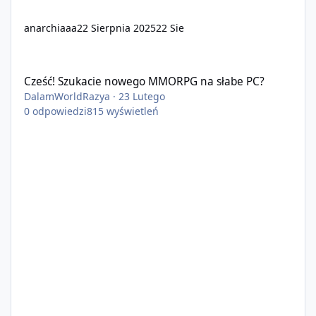
anarchiaaa
22 Sierpnia 2025
22 Sie
Cześć! Szukacie nowego MMORPG na słabe PC?
Cześć! Szukacie nowego MMORPG na słabe PC?
DalamWorldRazya
·
23 Lutego
0
odpowiedzi
815
wyświetleń