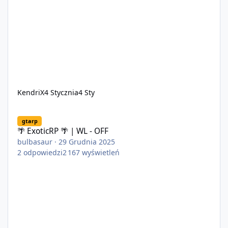
KendriX
4 Stycznia
4 Sty
🌴 ExoticRP 🌴 | WL - OFF
gtarp
🌴 ExoticRP 🌴 | WL - OFF
bulbasaur
·
29 Grudnia 2025
2
odpowiedzi
2 167
wyświetleń