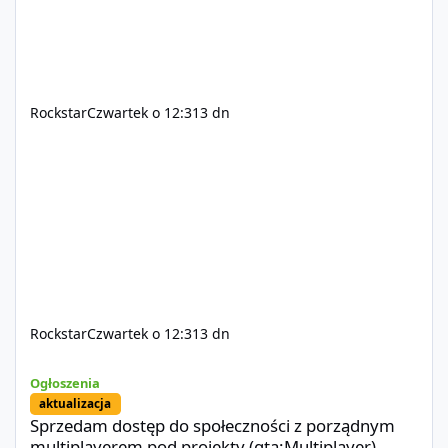
Rockstar
Czwartek o 12:31
3 dn
Rockstar
Czwartek o 12:31
3 dn
Sprzedam dostęp do społeczności z porządnym multiplayerem pod
Ogłoszenia
aktualizacja
Sprzedam dostęp do społeczności z porządnym
multiplayerem pod projekty (gta:Multiplayer)