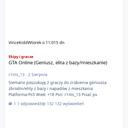
VinceKidd
Wtorek o 11:01
5 dn
GTA Online (Geniusz, elita z bazy/mieszkanie)
Ekipy i gracze
GTA Online (Geniusz, elita z bazy/mieszkanie)
r1ms_13
·
2 Sierpnia
Siemano poszukuję 2 graczy do zrobienia geniusza
zbrodni/elity z bazy i napadów z mieszkania
Platforma:Ps5 Wiek: +18 Psn: r1ms_13 Pisać pv
1 odpowiedź
132 wyświetleń