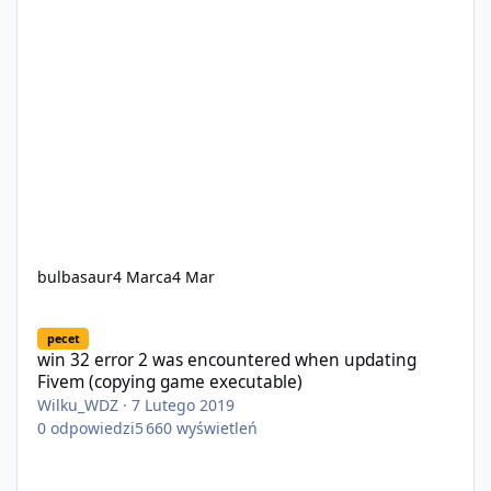
bulbasaur
4 Marca
4 Mar
win 32 error 2 was encountered when updating Fivem (copying 
pecet
win 32 error 2 was encountered when updating
Fivem (copying game executable)
Wilku_WDZ
·
7 Lutego 2019
0
odpowiedzi
5 660
wyświetleń