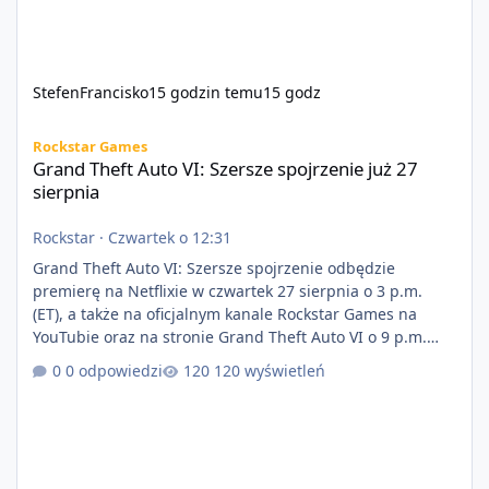
StefenFrancisko
15 godzin temu
15 godz
Grand Theft Auto VI: Szersze spojrzenie już 27 sierpnia
Rockstar Games
Grand Theft Auto VI: Szersze spojrzenie już 27
sierpnia
Rockstar
·
Czwartek o 12:31
Grand Theft Auto VI: Szersze spojrzenie odbędzie
premierę na Netflixie w czwartek 27 sierpnia o 3 p.m.
(ET), a także na oficjalnym kanale Rockstar Games na
YouTubie oraz na stronie Grand Theft Auto VI o 9 p.m.
(ET) 27 sierpnia. https://netflix.com/GTAVI Grand Theft
0 odpowiedzi
120 wyświetleń
Auto VI będzie dostępne 19 listopada na PlayStation 5
oraz Xbox Series X|S. Zamów przed premierą na stronie
https://www.rockstargames.com/VI.