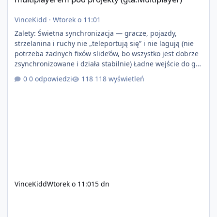
VinceKidd
·
Wtorek o 11:01
Zalety: Świetna synchronizacja — gracze, pojazdy,
strzelanina i ruchy nie „teleportują się” i nie lagują (nie
potrzeba żadnych fixów slide’ów, bo wszystko jest dobrze
zsynchronizowane i działa stabilnie) Ładne wejście do gry
+ solidny antycheat na poziomie multiplayera Wygodne
0 odpowiedzi
118 wyświetleń
pisanie własnych modów i skryptów (wsparcie C# / JS /
C++ lub możliwość napisania własnego modułu) Cena:
200$ Kontakt: Discord — vincekidd Telegram —
xvincekidd Wideo demonstracyjne:
https://youtu.be/8IrdoG8iFz4
VinceKidd
Wtorek o 11:01
5 dn