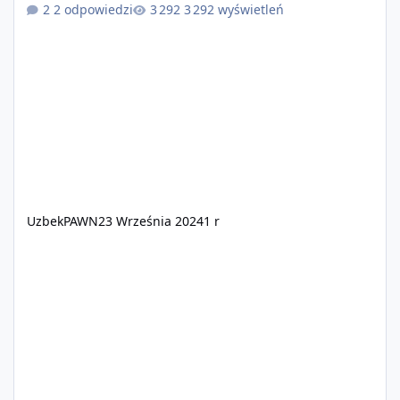
2 odpowiedzi
3 292 wyświetleń
uda nam się zbudować nowe, piękne chwile w roleplayu,
co pozwoli nam zbudować kolejne, piękne wspomnienia!
Taką możliwość zawdzięczamy dzięki nowopowstającej
platformie która przynosi nam wiele zmian, dzięki
lepszej optymalizacji i zabezpie
UzbekPAWN
23 Września 2024
1 r