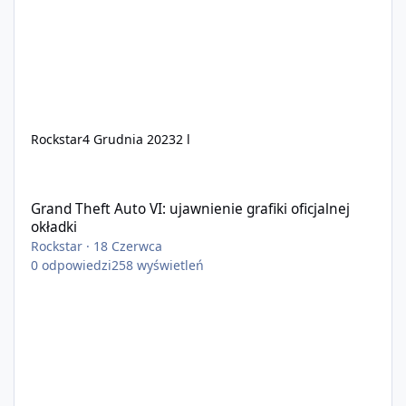
Rockstar
4 Grudnia 2023
2 l
Grand Theft Auto VI: ujawnienie grafiki oficjalnej okładki
Grand Theft Auto VI: ujawnienie grafiki oficjalnej
okładki
Rockstar
·
18 Czerwca
0
odpowiedzi
258
wyświetleń