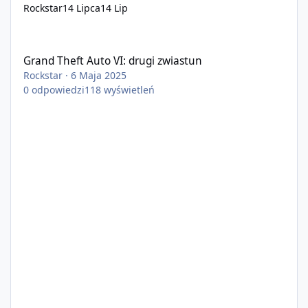
Rockstar
14 Lipca
14 Lip
Grand Theft Auto VI: drugi zwiastun
Grand Theft Auto VI: drugi zwiastun
Rockstar
·
6 Maja 2025
0
odpowiedzi
118
wyświetleń