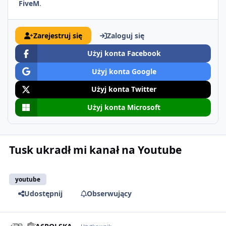
FiveM
.
Zarejestruj się
Zaloguj się
Użyj konta Facebook
Użyj konta Google
Użyj konta Twitter
Użyj konta Microsoft
Tusk ukradł mi kanał na Youtube
youtube
Udostępnij
Obserwujący
comment_86850