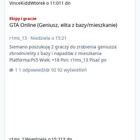
VinceKidd
Wtorek o 11:01
1 dn
GTA Online (Geniusz, elita z bazy/mieszkanie)
Ekipy i gracze
GTA Online (Geniusz, elita z bazy/mieszkanie)
r1ms_13
·
Niedziela o 15:21
Siemano poszukuję 2 graczy do zrobienia geniusza
zbrodni/elity z bazy i napadów z mieszkania
Platforma:Ps5 Wiek: +18 Psn: r1ms_13 Pisać pv
1 odpowiedź
92 wyświetleń
r1ms_13
Niedziela o 15:21
3 dn