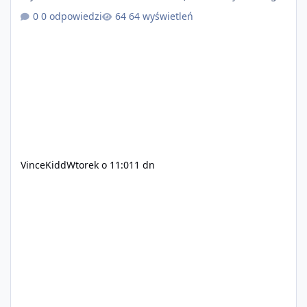
+ solidny antycheat na poziomie multiplayera Wygodne
0 odpowiedzi
64 wyświetleń
pisanie własnych modów i skryptów (wsparcie C# / JS /
C++ lub możliwość napisania własnego modułu) Cena:
200$ Kontakt: Discord — vincekidd Telegram —
xvincekidd Wideo demonstracyjne:
https://youtu.be/8IrdoG8iFz4
VinceKidd
Wtorek o 11:01
1 dn