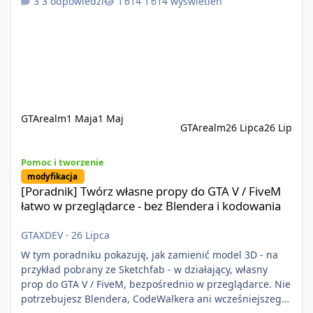
3 odpowiedzi
1 614 wyświetleń
przypadku innych rozwiązań. Usprawniona
synchronizacja klient-serwer eliminuje problemy znane z
przeszłości i jasno pokazuje, że nowoczesne podejście
technologiczne może iść w parze ze stabilnością. Co
istotne, FiveM pozostaje jedyną
GTArealm
1 Maja
1 Maj
GTArealm
26 Lipca
26 Lip
[Poradnik] Twórz własne propy do GTA V / FiveM łatwo w przeglą
Pomoc i tworzenie
modyfikacja
[Poradnik] Twórz własne propy do GTA V / FiveM
łatwo w przeglądarce - bez Blendera i kodowania
GTAXDEV
·
26 Lipca
W tym poradniku pokazuję, jak zamienić model 3D - na
przykład pobrany ze Sketchfab - w działający, własny
prop do GTA V / FiveM, bezpośrednio w przeglądarce. Nie
potrzebujesz Blendera, CodeWalkera ani wcześniejszego