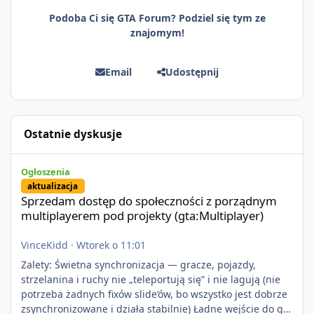
Podoba Ci się GTA Forum? Podziel się tym ze
znajomym!
Email
Udostępnij
Ostatnie dyskusje
Sprzedam dostęp do społeczności z porządnym multiplayerem pod
Ogłoszenia
aktualizacja
Sprzedam dostęp do społeczności z porządnym
multiplayerem pod projekty (gta:Multiplayer)
VinceKidd
·
Wtorek o 11:01
Zalety: Świetna synchronizacja — gracze, pojazdy,
strzelanina i ruchy nie „teleportują się” i nie lagują (nie
potrzeba żadnych fixów slide’ów, bo wszystko jest dobrze
zsynchronizowane i działa stabilnie) Ładne wejście do gry