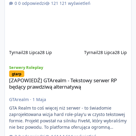
kontentu dla graczy którzy chcą robić coś innego niż
0 odpowiedzi
121 wyświetleń
jeździć ciężarówką. Projekt tworzony jest od podstaw z
naciskiem na jakość wykonania, bezpieczeństwo,
optymalizację oraz długoterminowy rozwój. Nie bazujemy
na przypadkowo pobranych skryptach większość
systemów powstaje pod potrzeby serwer
Tyrnail
28 Lipca
28 Lip
Tyrnail
28 Lipca
28 Lip
[ZAPOWIEDŹ] GTArealm - Tekstowy serwer RP będący prawdziwą
Serwery Roleplay
gtarp
[ZAPOWIEDŹ] GTArealm - Tekstowy serwer RP
będący prawdziwą alternatywą
GTArealm
·
1 Maja
GTA Realm to coś więcej niż serwer - to świadomie
zaprojektowana wizja hard role-play’u w czysto tekstowej
formie. Projekt powstał na silniku FiveM, który wybraliśmy
nie bez powodu. To platforma oferująca ogromną
elastyczność i znacznie szybszy rozwój systemów niż w