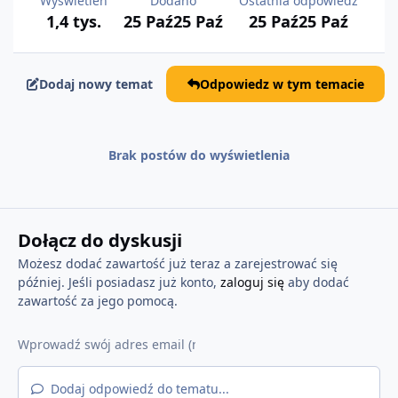
Wyświetleń
Dodano
Ostatnia odpowiedź
1,4 tys.
25 Paź
25 Paź
25 Paź
25 Paź
Dodaj nowy temat
Odpowiedz w tym temacie
Brak postów do wyświetlenia
Dołącz do dyskusji
Możesz dodać zawartość już teraz a zarejestrować się
później. Jeśli posiadasz już konto,
zaloguj się
aby dodać
zawartość za jego pomocą.
Dodaj odpowiedź do tematu...