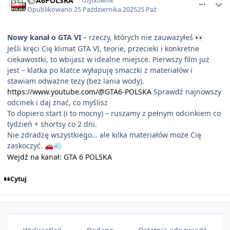
GTA6POLSKA
Użytkownik
Opublikowano
25 Października 2025
25 Paź
Nowy kanał o GTA VI
– rzeczy, których nie zauważyłeś
👀
Jeśli kręci Cię klimat GTA VI, teorie, przecieki i konkretne
ciekawostki, to wbijasz w idealne miejsce. Pierwszy film już
jest – klatka po klatce wyłapuję smaczki z materiałów i
stawiam odważne tezy (bez lania wody).
https://www.youtube.com/@GTA6-POLSKA
Sprawdź najnowszy
odcinek i daj znać, co myślisz
To dopiero start (i to mocny) – ruszamy z pełnym odcinkiem co
tydzień + shortsy co 2 dni.
Nie zdradzę wszystkiego… ale kilka materiałów może Cię
zaskoczyć.
🚗
💨
Wejdź na kanał: GTA 6 POLSKA
Cytuj