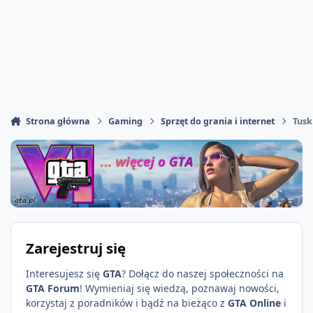
Strona główna
Gaming
Sprzęt do grania i internet
Tusk
Zarejestruj się
Interesujesz się
GTA
? Dołącz do naszej społeczności na
GTA Forum
! Wymieniaj się wiedzą, poznawaj nowości,
korzystaj z poradników i bądź na bieżąco z
GTA Online
i