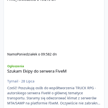
Namo
Poniedziałek o 09:58
2 dn
Szukam Ekipy do serwera FiveM
Ogłoszenia
Szukam Ekipy do serwera FiveM
Tyrnail
·
28 Lipca
Cześć! Poszukuję osób do współtworzenia TRUCK RPG -
autorskiego serwera FiveM o głównej tematyce
transportu. Staramy się odwzorować klimat z serwerów
MTA/SAMP na platformie FIveM. Oczywiście nie zabraknie