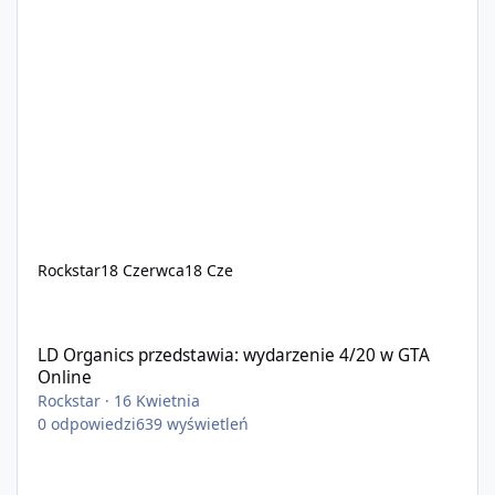
Rockstar
18 Czerwca
18 Cze
LD Organics przedstawia: wydarzenie 4/20 w GTA Online
LD Organics przedstawia: wydarzenie 4/20 w GTA
Online
Rockstar
·
16 Kwietnia
0
odpowiedzi
639
wyświetleń