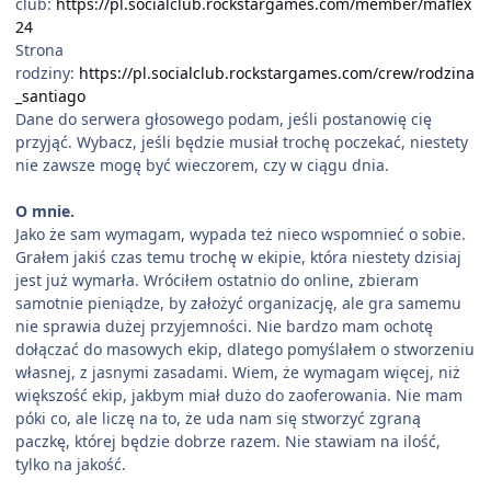
club:
https://pl.socialclub.rockstargames.com/member/maflex
24
Strona
rodziny:
https://pl.socialclub.rockstargames.com/crew/rodzina
_santiago
Dane do serwera głosowego podam, jeśli postanowię cię
przyjąć. Wybacz, jeśli będzie musiał trochę poczekać, niestety
nie zawsze mogę być wieczorem, czy w ciągu dnia.
O mnie.
Jako że sam wymagam, wypada też nieco wspomnieć o sobie.
Grałem jakiś czas temu trochę w ekipie, która niestety dzisiaj
jest już wymarła. Wróciłem ostatnio do online, zbieram
samotnie pieniądze, by założyć organizację, ale gra samemu
nie sprawia dużej przyjemności. Nie bardzo mam ochotę
dołączać do masowych ekip, dlatego pomyślałem o stworzeniu
własnej, z jasnymi zasadami. Wiem, że wymagam więcej, niż
większość ekip, jakbym miał dużo do zaoferowania. Nie mam
póki co, ale liczę na to, że uda nam się stworzyć zgraną
paczkę, której będzie dobrze razem. Nie stawiam na ilość,
tylko na jakość.