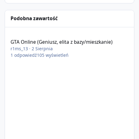
Podobna zawartość
GTA Online (Geniusz, elita z bazy/mieszkanie)
GTA Online (Geniusz, elita z bazy/mieszkanie)
r1ms_13
·
2 Sierpnia
1
odpowiedź
105
wyświetleń