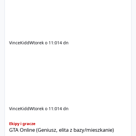
https://youtu.be/8IrdoG8iFz4
VinceKidd
Wtorek o 11:01
4 dn
VinceKidd
Wtorek o 11:01
4 dn
GTA Online (Geniusz, elita z bazy/mieszkanie)
Ekipy i gracze
GTA Online (Geniusz, elita z bazy/mieszkanie)