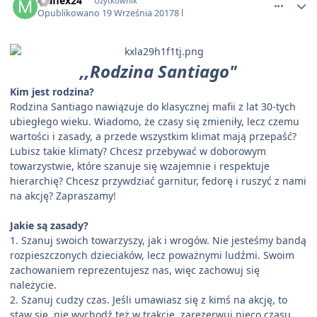
Maflex24
Użytkownik
Opublikowano
19 Września 2017
8 l
,,Rodzina Santiago"
Kim jest rodzina?
Rodzina Santiago nawiązuje do klasycznej mafii z lat 30-tych
ubiegłego wieku. Wiadomo, że czasy się zmieniły, lecz czemu
wartości i zasady, a przede wszystkim klimat mają przepaść?
Lubisz takie klimaty? Chcesz przebywać w doborowym
towarzystwie, które szanuje się wzajemnie i respektuje
hierarchię? Chcesz przywdziać garnitur, fedorę i ruszyć z nami
na akcję? Zapraszamy!
Jakie są zasady?
1. Szanuj swoich towarzyszy, jak i wrogów. Nie jesteśmy bandą
rozpieszczonych dzieciaków, lecz poważnymi ludźmi. Swoim
zachowaniem reprezentujesz nas, więc zachowuj się
należycie.
2. Szanuj cudzy czas. Jeśli umawiasz się z kimś na akcję, to
staw się, nie wychodź też w trakcie, zarezerwuj nieco czasu.