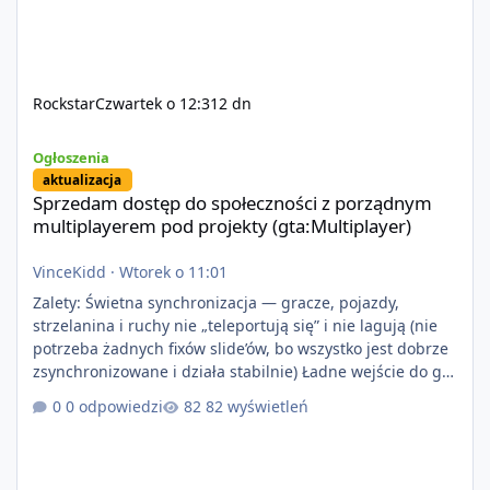
Rockstar
Czwartek o 12:31
2 dn
Sprzedam dostęp do społeczności z porządnym multiplayerem pod
Ogłoszenia
aktualizacja
Sprzedam dostęp do społeczności z porządnym
multiplayerem pod projekty (gta:Multiplayer)
VinceKidd
·
Wtorek o 11:01
Zalety: Świetna synchronizacja — gracze, pojazdy,
strzelanina i ruchy nie „teleportują się” i nie lagują (nie
potrzeba żadnych fixów slide’ów, bo wszystko jest dobrze
zsynchronizowane i działa stabilnie) Ładne wejście do gry
+ solidny antycheat na poziomie multiplayera Wygodne
0 odpowiedzi
82 wyświetleń
pisanie własnych modów i skryptów (wsparcie C# / JS /
C++ lub możliwość napisania własnego modułu) Cena:
200$ Kontakt: Discord — vincekidd Telegram —
xvincekidd Wideo demonstracyjne: