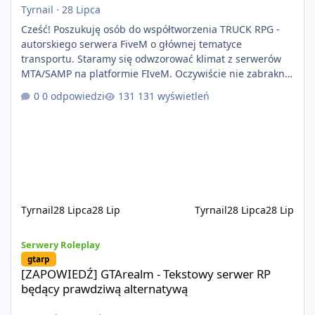
Tyrnail
·
28 Lipca
Cześć! Poszukuję osób do współtworzenia TRUCK RPG -
autorskiego serwera FiveM o głównej tematyce
transportu. Staramy się odwzorować klimat z serwerów
MTA/SAMP na platformie FIveM. Oczywiście nie zabraknie
kontentu dla graczy którzy chcą robić coś innego niż
0 odpowiedzi
131 wyświetleń
jeździć ciężarówką. Projekt tworzony jest od podstaw z
naciskiem na jakość wykonania, bezpieczeństwo,
optymalizację oraz długoterminowy rozwój. Nie bazujemy
na przypadkowo pobranych skryptach większość
systemów powstaje pod potrzeby serwer
Tyrnail
28 Lipca
28 Lip
Tyrnail
28 Lipca
28 Lip
[ZAPOWIEDŹ] GTArealm - Tekstowy serwer RP będący prawdziwą
Serwery Roleplay
gtarp
[ZAPOWIEDŹ] GTArealm - Tekstowy serwer RP
będący prawdziwą alternatywą