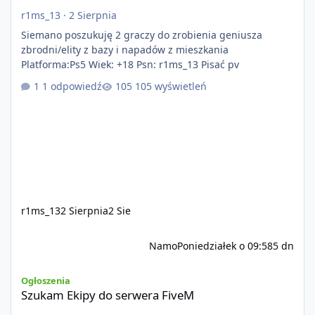
r1ms_13
·
2 Sierpnia
Siemano poszukuję 2 graczy do zrobienia geniusza
zbrodni/elity z bazy i napadów z mieszkania
Platforma:Ps5 Wiek: +18 Psn: r1ms_13 Pisać pv
1 odpowiedź
105 wyświetleń
r1ms_13
2 Sierpnia
2 Sie
Namo
Poniedziałek o 09:58
5 dn
Szukam Ekipy do serwera FiveM
Ogłoszenia
Szukam Ekipy do serwera FiveM