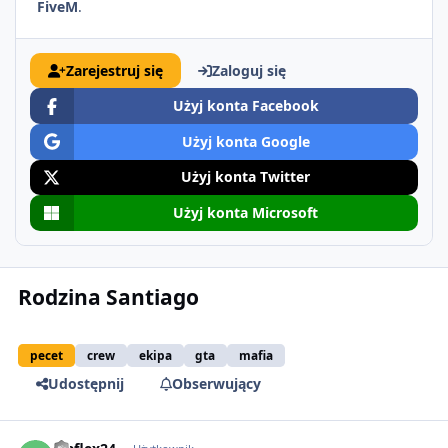
FiveM
.
Zarejestruj się
Zaloguj się
Użyj konta Facebook
Użyj konta Google
Użyj konta Twitter
Użyj konta Microsoft
Rodzina Santiago
pecet
crew
ekipa
gta
mafia
Udostępnij
Obserwujący
comment_21363