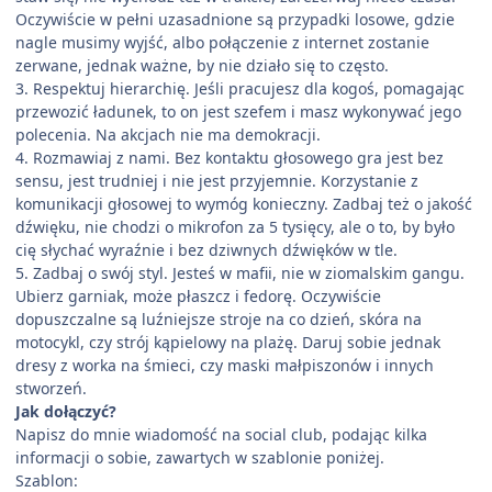
Oczywiście w pełni uzasadnione są przypadki losowe, gdzie
nagle musimy wyjść, albo połączenie z internet zostanie
zerwane, jednak ważne, by nie działo się to często.
3. Respektuj hierarchię. Jeśli pracujesz dla kogoś, pomagając
przewozić ładunek, to on jest szefem i masz wykonywać jego
polecenia. Na akcjach nie ma demokracji.
4. Rozmawiaj z nami. Bez kontaktu głosowego gra jest bez
sensu, jest trudniej i nie jest przyjemnie. Korzystanie z
komunikacji głosowej to wymóg konieczny. Zadbaj też o jakość
dźwięku, nie chodzi o mikrofon za 5 tysięcy, ale o to, by było
cię słychać wyraźnie i bez dziwnych dźwięków w tle.
5. Zadbaj o swój styl. Jesteś w mafii, nie w ziomalskim gangu.
Ubierz garniak, może płaszcz i fedorę. Oczywiście
dopuszczalne są luźniejsze stroje na co dzień, skóra na
motocykl, czy strój kąpielowy na plażę. Daruj sobie jednak
dresy z worka na śmieci, czy maski małpiszonów i innych
stworzeń.
Jak dołączyć?
Napisz do mnie wiadomość na social club, podając kilka
informacji o sobie, zawartych w szablonie poniżej.
Szablon: