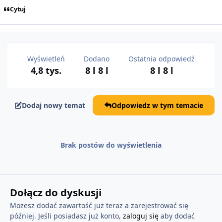
Cytuj
Wyświetleń
Dodano
Ostatnia odpowiedź
4,8 tys.
8 l
8 l
8 l
8 l
Dodaj nowy temat
Odpowiedz w tym temacie
Brak postów do wyświetlenia
Dołącz do dyskusji
Możesz dodać zawartość już teraz a zarejestrować się
później. Jeśli posiadasz już konto,
zaloguj się
aby dodać