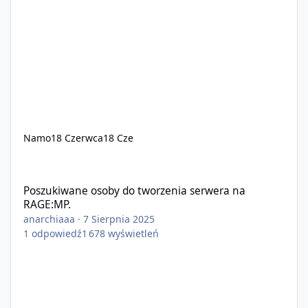
Namo
18 Czerwca
18 Cze
Poszukiwane osoby do tworzenia serwera na RAGE:MP.
Poszukiwane osoby do tworzenia serwera na
RAGE:MP.
anarchiaaa
·
7 Sierpnia 2025
1
odpowiedź
1 678
wyświetleń