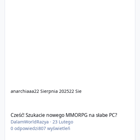
anarchiaaa
22 Sierpnia 2025
22 Sie
Cześć! Szukacie nowego MMORPG na słabe PC?
Cześć! Szukacie nowego MMORPG na słabe PC?
DalamWorldRazya
·
23 Lutego
0
odpowiedzi
807
wyświetleń