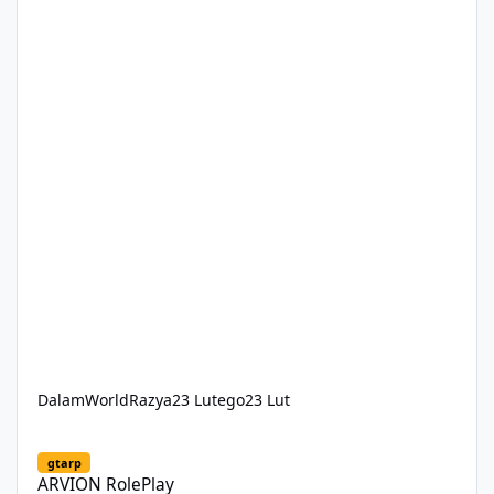
DalamWorldRazya
23 Lutego
23 Lut
ARVION RolePlay
gtarp
ARVION RolePlay