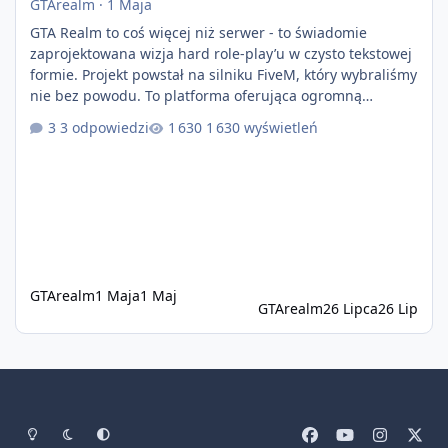
GTArealm
·
1 Maja
GTA Realm to coś więcej niż serwer - to świadomie
zaprojektowana wizja hard role-play’u w czysto tekstowej
formie. Projekt powstał na silniku FiveM, który wybraliśmy
nie bez powodu. To platforma oferująca ogromną
elastyczność i znacznie szybszy rozwój systemów niż w
3 odpowiedzi
1 630 wyświetleń
przypadku innych rozwiązań. Usprawniona
synchronizacja klient-serwer eliminuje problemy znane z
przeszłości i jasno pokazuje, że nowoczesne podejście
technologiczne może iść w parze ze stabilnością. Co
istotne, FiveM pozostaje jedyną
GTArealm
1 Maja
1 Maj
GTArealm
26 Lipca
26 Lip
Tryb jasny
Tryb ciemny
Preferencje systemowe
f
y
i
x