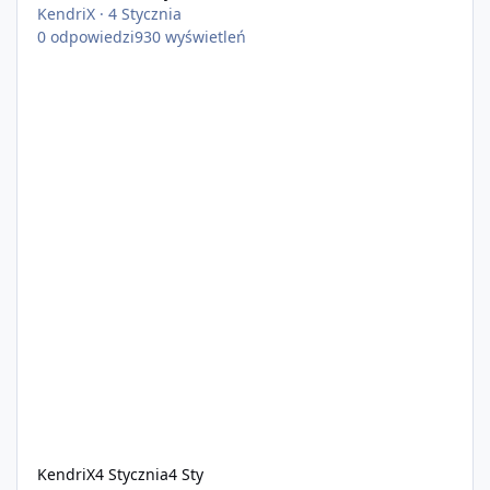
KendriX
·
4 Stycznia
0
odpowiedzi
930
wyświetleń
KendriX
4 Stycznia
4 Sty