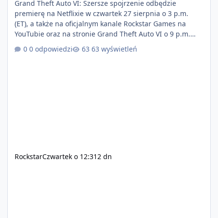
Grand Theft Auto VI: Szersze spojrzenie odbędzie
premierę na Netflixie w czwartek 27 sierpnia o 3 p.m.
(ET), a także na oficjalnym kanale Rockstar Games na
YouTubie oraz na stronie Grand Theft Auto VI o 9 p.m.
(ET) 27 sierpnia. https://netflix.com/GTAVI Grand Theft
0 odpowiedzi
63 wyświetleń
Auto VI będzie dostępne 19 listopada na PlayStation 5
oraz Xbox Series X|S. Zamów przed premierą na stronie
https://www.rockstargames.com/VI.
Rockstar
Czwartek o 12:31
2 dn