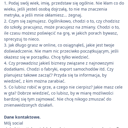
1. Podaj swój wiek, imię, przedstaw się ogólnie. Nie kłam co do
wieku, jeśli jesteś osobą dojrzałą, to nie ma znaczenia
metryka, a jeśli mnie okłamiesz... żegnaj.
2. Czym się zajmujesz. Ogólnikowo, chodzi o to, czy chodzisz
do szkoły, pracujesz, może pracujesz na zmiany. Chodzi o to,
ile czasu możesz poświęcić na grę, w jakich porach bywasz,
sprecyzuj to nieco.
3. Jak długo grasz w online, co osiągnąłeś, jakie jest twoje
doświadczenie. Nie mam nic przeciwko początkującym, jeśli
okażesz się w porządku. Chcę tylko wiedzieć.
4. Czy prowadzisz jakieś biznesy związane z najnowszymi
dodatkami. Chodzi o fabryki, export samochodów itd. Czy
planujesz takowe zacząć? Przyda się ta informacja, by
wiedzieć, z kim można zarabiać.
5. Co lubisz robić w grze, a czego nie cierpisz? Jakie masz cele
w gta? Dobrze wiedzieć, co lubisz, by w miarę możliwości
bardziej się tym zajmować. Nie chcę nikogo zmuszać do
znienawidzonych działań.
Dane kontaktowe.
Mój social